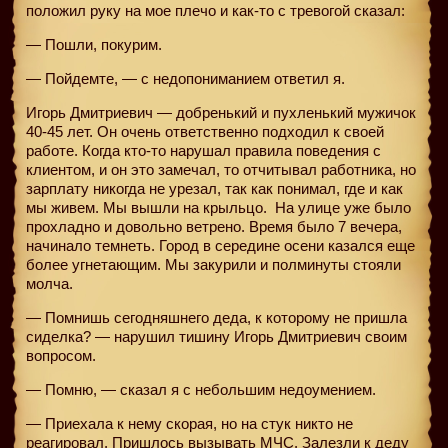
положил руку на мое плечо и как-то с тревогой сказал:
— Пошли, покурим.
— Пойдемте, — с недопониманием ответил я.
Игорь Дмитриевич — добренький и пухленький мужичок
40-45 лет. Он очень ответственно подходил к своей
работе. Когда кто-то нарушал правила поведения с
клиентом, и он это замечал, то отчитывал работника, но
зарплату никогда не урезал, так как понимал, где и как
мы живем. Мы вышли на крыльцо.
На улице уже было
прохладно и довольно ветрено. Время было 7 вечера,
начинало темнеть. Город в середине осени казался еще
более угнетающим. Мы закурили и полминуты стояли
молча.
— Помнишь сегодняшнего деда, к которому не пришла
сиделка? — нарушил тишину Игорь Дмитриевич своим
вопросом.
— Помню, — сказал я с небольшим недоумением.
— Приехала к нему скорая, но на стук никто не
реагировал. Пришлось вызывать МЧС. Залезли к деду