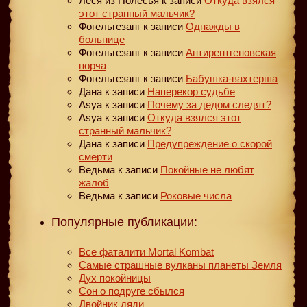
Леся из Полесья
к записи
Откуда взялся
этот странный мальчик?
Фогельгезанг
к записи
Однажды в
больнице
Фогельгезанг
к записи
Антирентгеновская
порча
Фогельгезанг
к записи
Бабушка-вахтерша
Дана
к записи
Наперекор судьбе
Asya
к записи
Почему за дедом следят?
Asya
к записи
Откуда взялся этот
странный мальчик?
Дана
к записи
Предупреждение о скорой
смерти
Ведьма
к записи
Покойные не любят
жалоб
Ведьма
к записи
Роковые числа
Популярные публикации:
Все фаталити Mortal Kombat
Самые страшные вулканы планеты Земля
Дух покойницы
Сон о подруге сбылся
Двойник дяди