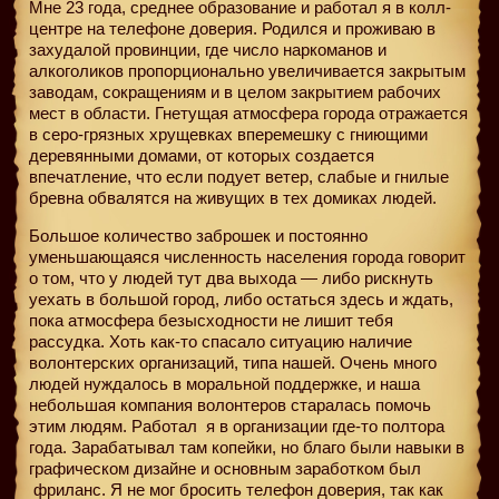
Мне 23 года, среднее образование и работал я в колл-
центре на телефоне доверия. Родился и проживаю в
захудалой провинции, где число наркоманов и
алкоголиков пропорционально увеличивается закрытым
заводам, сокращениям и в целом закрытием рабочих
мест в области. Гнетущая атмосфера города отражается
в серо-грязных хрущевках вперемешку с гниющими
деревянными домами, от которых создается
впечатление, что если подует ветер, слабые и гнилые
бревна обвалятся на живущих в тех домиках людей.
Большое количество заброшек и постоянно
уменьшающаяся численность населения города говорит
о том, что у людей тут два выхода — либо рискнуть
уехать в большой город, либо остаться здесь и ждать,
пока атмосфера безысходности не лишит тебя
рассудка. Хоть как-то спасало ситуацию наличие
волонтерских организаций, типа нашей. Очень много
людей нуждалось в моральной поддержке, и наша
небольшая компания волонтеров старалась помочь
этим людям. Работал
я в организации где-то полтора
года. Зарабатывал там копейки, но благо были навыки в
графическом дизайне и основным заработком был
фриланс. Я не мог бросить телефон доверия, так как