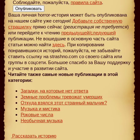
Соблюдайте, пожалуйста,
правила сайта
.
Опубликовать
Ваша личная horror-история может быть опубликована
на нашем сайте уже сегодня!
Добавьте собственную
страшилку
прямо сейчас (
регистрация не требуется
)
или перейдите к чтению
предыдущей
/следующей
публикации. Не вошедшие в основную часть сайта
статьи можно найти
здесь
. При копировании
понравившихся историй, пожалуйста, не забывайте
ставить ссылку на strashno.com со своего сайта или
группы в соцсети. Большое спасибо за Вашу поддержку
и участие в развитии сайта.
Читайте также самые новые публикации в этой
категории:
Загадки, на которые нет ответа
Земные проблемы тревожат умерших
Откуда взялся этот странный мальчик?
Музыка и мистика
Роковые числа
Необычная музыка
Рассказать историю