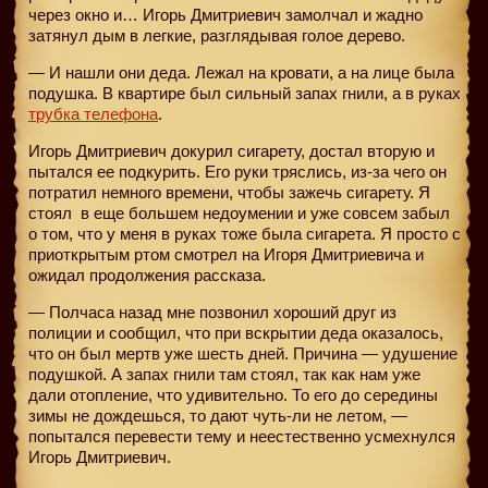
через окно и… Игорь Дмитриевич замолчал и жадно
затянул дым в легкие, разглядывая голое дерево.
— И нашли они деда. Лежал на кровати, а на лице была
подушка. В квартире был сильный запах гнили, а в руках
трубка телефона
.
Игорь Дмитриевич докурил сигарету, достал вторую и
пытался ее подкурить. Его руки тряслись, из-за чего он
потратил немного времени, чтобы зажечь сигарету. Я
стоял
в еще большем недоумении и уже совсем забыл
о том, что у меня в руках тоже была сигарета. Я просто с
приоткрытым ртом смотрел на Игоря Дмитриевича и
ожидал продолжения рассказа.
— Полчаса назад мне позвонил хороший друг из
полиции и сообщил, что при вскрытии деда оказалось,
что он был мертв уже шесть дней. Причина — удушение
подушкой. А запах гнили там стоял, так как нам уже
дали отопление, что удивительно. То его до середины
зимы не дождешься, то дают чуть-ли не летом, —
попытался перевести тему и неестественно усмехнулся
Игорь Дмитриевич.