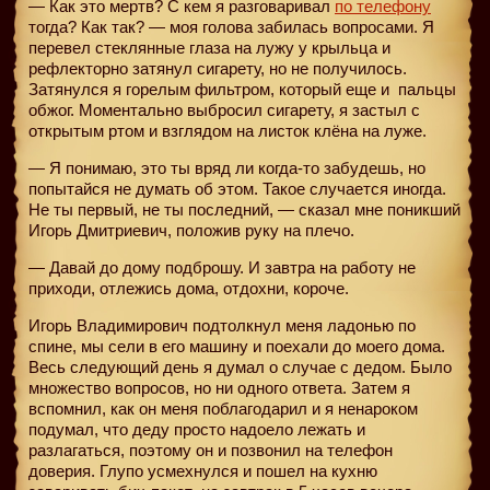
— Как это мертв? С кем я разговаривал
по телефону
тогда? Как так? — моя голова забилась вопросами. Я
перевел стеклянные глаза на лужу у крыльца и
рефлекторно затянул сигарету, но не получилось.
Затянулся я горелым фильтром, который еще и
пальцы
обжог. Моментально выбросил сигарету, я застыл с
открытым ртом и взглядом на листок клёна на луже.
— Я понимаю, это ты вряд ли когда-то забудешь, но
попытайся не думать об этом. Такое случается иногда.
Не ты первый, не ты последний, — сказал мне поникший
Игорь Дмитриевич, положив руку на плечо.
— Давай до дому подброшу. И завтра на работу не
приходи, отлежись дома, отдохни, короче.
Игорь Владимирович подтолкнул меня ладонью по
спине, мы сели в его машину и поехали до моего дома.
Весь следующий день я думал о случае с дедом. Было
множество вопросов, но ни одного ответа. Затем я
вспомнил, как он меня поблагодарил и я ненароком
подумал, что деду просто надоело лежать и
разлагаться, поэтому он и позвонил на телефон
доверия. Глупо усмехнулся и пошел на кухню