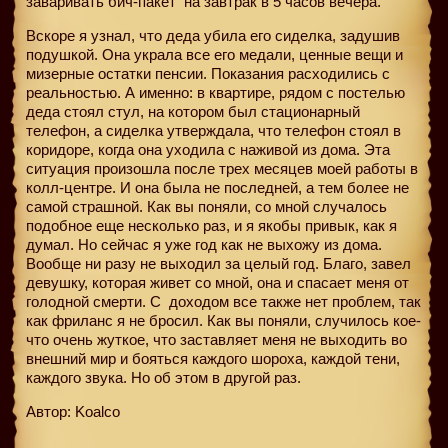
заваривать бич-пакет
на завтрак в 5 часов вечера.
Вскоре я узнал, что деда убила его сиделка, задушив
подушкой. Она украла все его медали, ценные вещи и
мизерные остатки пенсии. Показания расходились с
реальностью. А именно: в квартире, рядом с постелью
деда стоял стул, на котором был стационарный
телефон, а сиделка утверждала, что телефон стоял в
коридоре, когда она уходила с наживой из дома. Эта
ситуация произошла после трех месяцев моей работы в
колл-центре. И она была не последней, а тем более не
самой страшной. Как вы поняли, со мной случалось
подобное еще несколько раз, и я якобы привык, как я
думал. Но сейчас я уже год как не выхожу из дома.
Вообще ни разу не выходил за целый год. Благо, завел
девушку, которая живет со мной, она и спасает меня от
голодной смерти. С
доходом все также нет проблем, так
как фриланс я не бросил. Как вы поняли, случилось кое-
что очень жуткое, что заставляет меня не выходить во
внешний мир и бояться каждого шороха, каждой тени,
каждого звука. Но об этом в другой раз.
Автор: Koalco