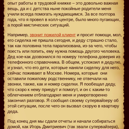
опыт работы в трудовой книжке – это довольно важная
вещь, да и с детства ныне покойные родители меня
учили всегда помогать нуждающимся. За все полтора
года, что я провел в колл-центре, было много пугающих,
а порой мистических ситуаций.
Например,
звонит пожилой клиент
и просит помощи, мол,
его сиделка не пришла сегодня, и деду страшно стало,
так как половина тела парализована, из-за чего, чтобы
поесть или попить, ему нужна помощь другого человека.
Дед кое-как дозвонился по номеру телефона доверия из
телефонного справочника. В общем, успокоил я дедулю,
и узнал, что его дети, которые наняли сиделку для него,
сейчас поживают в Москве. Номера, которые
они
оставили пожилому родственнику, не отвечали на
звонки, также, как и номер сиделки. Я пообещал деду,
что скоро к нему приедут и помогут, и он с каким-то
облегчением отблагодарил меня и умиротворенно
закончил разговор. Я сообщил своему супервайзеру об
этой ситуации, после чего он вызвал скорую в квартиру
деда.
Под конец дня мы сдали отчеты и начали собираться
домой, как Игорь Дмитриевич (так звали супервайзера),