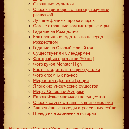
Страшные мультики
Список триллеров с непредсказуемой
развязкой
Лучшие фильмы про вампиров
Самые страшные компьютерные игры
Гадание на Рождество
Как правильно гадать в ночь перед
Рождеством
Гадание на Старый Новый год
Существует ли Слендермен
Фотографии призраков (50 шт.)
Фото кукол Monster High
Как выглядят настоящие русалки
Фото огромных пауков
Мифология Древней Греции
Японские мифические существа
Мифы Северной Америки
Европейские мифические существа
Список самых страшных книг о мистике
Запрещённые породы агрессивных собак
Правдивые жизненные истории
На главную
Мистика
Ужасы на ночь
Домовые и