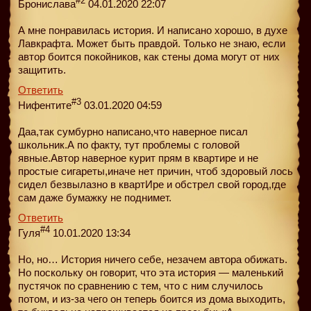
#2
Бронислава
04.01.2020 22:07
А мне понравилась история. И написано хорошо, в духе
Лавкрафта. Может быть правдой. Только не знаю, если
автор боится покойников, как стены дома могут от них
защитить.
Ответить
#3
Нифентите
03.01.2020 04:59
Даа,так сумбурно написано,что наверное писал
школьник.А по факту, тут проблемы с головой
явные.Автор наверное курит прям в квартире и не
простые сигареты,иначе нет причин, чтоб здоровый лось
сидел безвылазно в квартИре и обстрел свой город,где
сам даже бумажку не поднимет.
Ответить
#4
Гуля
10.01.2020 13:34
Но, но… История ничего себе, незачем автора обижать.
Но поскольку он говорит, что эта история — маленький
пустячок по сравнению с тем, что с ним случилось
потом, и из-за чего он теперь боится из дома выходить,