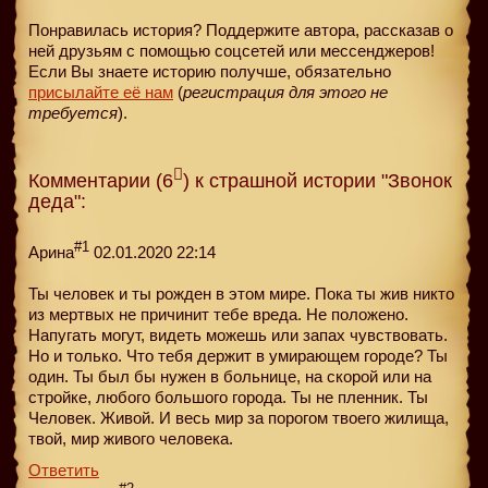
Понравилась история? Поддержите автора, рассказав о
ней друзьям с помощью соцсетей или мессенджеров!
Если Вы знаете историю получше, обязательно
присылайте её нам
(
регистрация для этого не
требуется
).
Комментарии (6
) к страшной истории "Звонок
деда":
#1
Арина
02.01.2020 22:14
Ты человек и ты рожден в этом мире. Пока ты жив никто
из мертвых не причинит тебе вреда. Не положено.
Напугать могут, видеть можешь или запах чувствовать.
Но и только. Что тебя держит в умирающем городе? Ты
один. Ты был бы нужен в больнице, на скорой или на
стройке, любого большого города. Ты не пленник. Ты
Человек. Живой. И весь мир за порогом твоего жилища,
твой, мир живого человека.
Ответить