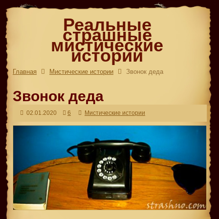
Реальные
страшные
мистические
истории
Главная
Мистические истории
Звонок деда
Звонок деда
02.01.2020
6
Мистические истории