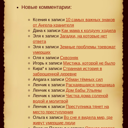
Новые комментарии:
Ксения
к записи
10 самых важных знаков
от Ангела-хранителя
Дана
к записи
Как мама к колдуну ходила
Эля
к записи
Загадки, на которые нет
ответа
Эля
к записи
Земные проблемы тревожат
умерших
Оля
к записи
Сквозняк
Игорь
к записи
Мистика, которой не было
Кира*
к записи
Странная история в
заброшенной деревне
Angara
к записи
Обман тёмных сил
Ленчик
к записи
Раскаявшаяся грешница
Ленчик
к записи
Дом бабы Ульяны
Ленчик
к записи
Чистка дома соленой
водой и молитвой
Ленчик
к записи
Преступника тянет на
место преступления
Ольга
к записи
Во сне я видела мир, где
живут умершие люди