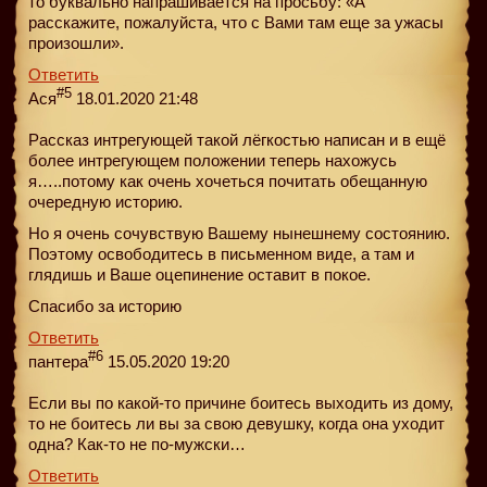
то буквально напрашивается на просьбу: «А
расскажите, пожалуйста, что с Вами там еще за ужасы
произошли».
Ответить
#5
Ася
18.01.2020 21:48
Рассказ интрегующей такой лёгкостью написан и в ещё
более интрегующем положении теперь нахожусь
я…..потому как очень хочеться почитать обещанную
очередную историю.
Но я очень сочувствую Вашему нынешнему состоянию.
Поэтому освободитесь в письменном виде, а там и
глядишь и Ваше оцепинение оставит в покое.
Спасибо за историю
Ответить
#6
пантера
15.05.2020 19:20
Если вы по какой-то причине боитесь выходить из дому,
то не боитесь ли вы за свою девушку, когда она уходит
одна? Как-то не по-мужски…
Ответить