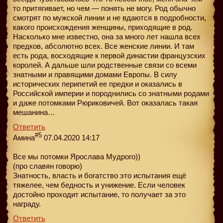
то притягивает, но чем — понять не могу. Род обычно
смотрят по мужской линии и не вдаются в подробности,
какого происхождения женщины, приходящие в род.
Насколько мне известно, она за много лет нашла всех
предков, абсолютно всех. Все женские линии. И там
есть рода, восходящие к первой династии французских
королей. А дальше шли родственные связи со всеми
знатными и правящими домами Европы. В силу
исторических перипетий ее предки и оказались в
Российской империи и породнились со знатными родами
и даже потомками Рюриковичей. Вот оказалась такая
мешанина…
Ответить
#5
Амина
07.04.2020 14:17
Все мы потомки Ярослава Мудрого))
(про славян говорю)
Знатность, власть и богатство это испытания ещё
тяжелее, чем бедность и унижение. Если человек
достойно проходит испытание, то получает за это
награду.
Ответить