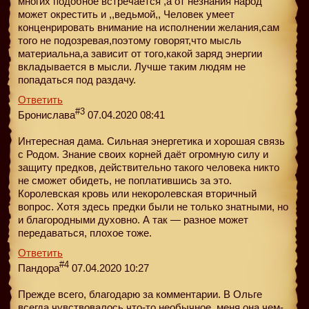
многих подобное встречается ,а от незнания народ
может окрестить и ,,ведьмой,, Человек умеет
конценрировать внимание на исполнении желания,сам
того не подозревая,поэтому говорят,что мысль
материальна,а зависит от того,какой заряд энергии
вкладывается в мысли. Лучше таким людям не
попадаться под раздачу.
Ответить
#3
Бронислава
07.04.2020 08:41
Интересная дама. Сильная энергетика и хорошая связь
с Родом. Знание своих корней даёт огромную силу и
защиту предков, действительно такого человека никто
не сможет обидеть, не поплатившись за это.
Королевская кровь или некоролевская вторичный
вопрос. Хотя здесь предки были не только знатными, но
и благородными духовно. А так — разное может
передаваться, плохое тоже.
Ответить
#4
Пандора
07.04.2020 10:27
Прежде всего, благодарю за комментарии. В Ольге
всегда чувствовалось что-то необычное, меня она чем-