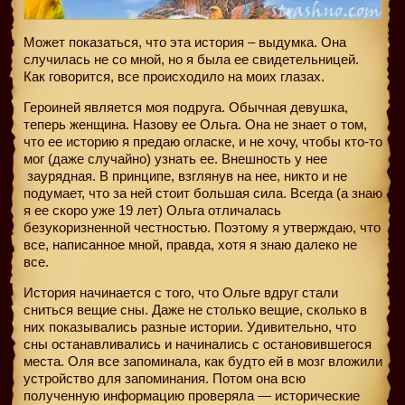
Может показаться, что эта история – выдумка. Она
случилась не со мной, но я была ее свидетельницей.
Как говорится, все происходило на моих глазах.
Героиней является моя подруга. Обычная девушка,
теперь женщина. Назову ее Ольга. Она не знает о том,
что ее историю я предаю огласке, и не хочу, чтобы кто-то
мог (даже случайно) узнать ее. Внешность у нее
заурядная. В принципе, взглянув на нее, никто и не
подумает, что за ней стоит большая сила. Всегда (а знаю
я ее скоро уже 19 лет) Ольга отличалась
безукоризненной честностью. Поэтому я утверждаю, что
все, написанное мной, правда, хотя я знаю далеко не
все.
История начинается с того, что Ольге вдруг стали
сниться вещие сны. Даже не столько вещие, сколько в
них показывались разные истории. Удивительно, что
сны останавливались и начинались с остановившегося
места. Оля все запоминала, как будто ей в мозг вложили
устройство для запоминания. Потом она всю
полученную информацию проверяла — исторические