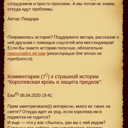
сотрудников и просто прохожих. А мы потом не знаем,
откуда идут проблемы.
Автор: Пандора
Понравилась история? Поддержите автора, рассказав о
ней друзьям с помощью соцсетей или мессенджеров!
Если Вы знаете историю получше, обязательно
присылайте её нам
(
регистрация для этого не
требуется
).
Комментарии (7
) к страшной истории
"Королевская кровь и защита предков":
#1
Ева
06.04.2020 19:41
Прям заинтриговали))) интересно, много их таких на
свете? Откуда идет их род, если королева им в
подметки не годится?
И еще — что у вас сбылось, раз вы с ней рядом?
Сердце у вас доброе, это чувствуется, поэтому