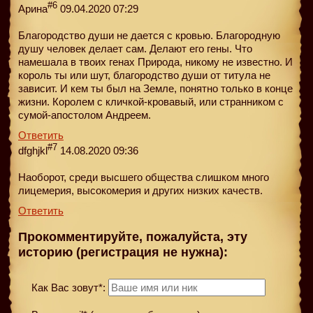
#6
Арина
09.04.2020 07:29
Благородство души не дается с кровью. Благородную
душу человек делает сам. Делают его гены. Что
намешала в твоих генах Природа, никому не известно. И
король ты или шут, благородство души от титула не
зависит. И кем ты был на Земле, понятно только в конце
жизни. Королем с кличкой-кровавый, или странником с
сумой-апостолом Андреем.
Ответить
#7
dfghjkl
14.08.2020 09:36
Наоборот, среди высшего общества слишком много
лицемерия, высокомерия и других низких качеств.
Ответить
Прокомментируйте, пожалуйста, эту
историю (регистрация не нужна):
Как Вас зовут*: