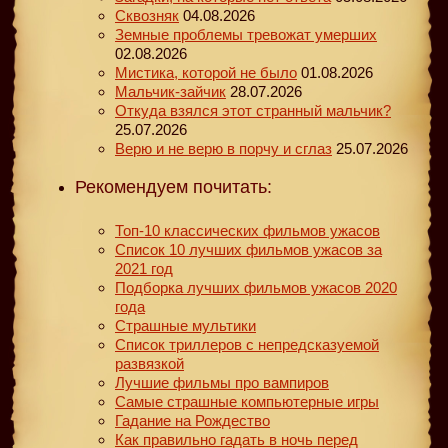
Сквозняк
04.08.2026
Земные проблемы тревожат умерших
02.08.2026
Мистика, которой не было
01.08.2026
Мальчик-зайчик
28.07.2026
Откуда взялся этот странный мальчик?
25.07.2026
Верю и не верю в порчу и сглаз
25.07.2026
Рекомендуем почитать:
Топ-10 классических фильмов ужасов
Список 10 лучших фильмов ужасов за
2021 год
Подборка лучших фильмов ужасов 2020
года
Страшные мультики
Список триллеров с непредсказуемой
развязкой
Лучшие фильмы про вампиров
Самые страшные компьютерные игры
Гадание на Рождество
Как правильно гадать в ночь перед