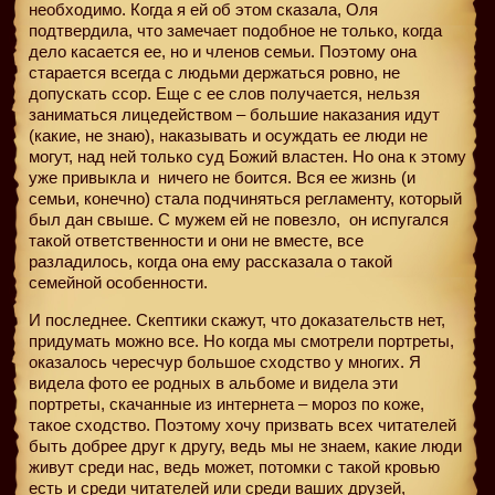
необходимо. Когда я ей об этом сказала, Оля
подтвердила, что замечает подобное не только, когда
дело касается ее, но и членов семьи. Поэтому она
старается всегда с людьми держаться ровно, не
допускать ссор. Еще с ее слов получается, нельзя
заниматься лицедейством – большие наказания идут
(какие, не знаю), наказывать и осуждать ее люди не
могут, над ней только суд Божий властен. Но она к этому
уже привыкла и
ничего не боится. Вся ее жизнь (и
семьи, конечно) стала подчиняться регламенту, который
был дан свыше. С мужем ей не повезло, он испугался
такой ответственности и они не вместе, все
разладилось, когда она ему рассказала о такой
семейной особенности.
И последнее. Скептики скажут, что доказательств нет,
придумать можно все. Но когда мы смотрели портреты,
оказалось чересчур большое сходство у многих. Я
видела фото ее родных в альбоме и видела эти
портреты, скачанные из интернета – мороз по коже,
такое сходство. Поэтому хочу призвать всех читателей
быть добрее друг к другу, ведь мы не знаем, какие люди
живут среди нас, ведь может, потомки с такой кровью
есть и среди читателей или среди ваших друзей,