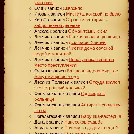
умерших
Оля
к записи
Сквозняк
Игорь
к записи
Мистика, которой не было
Кира*
к записи
Странная история в
заброшенной деревне
Angara
к записи
Обман тёмных сил
Ленчик
к записи
Раскаявшаяся грешница
Ленчик
к записи
Дом бабы Ульяны
Ленчик
к записи
Чистка дома соленой
водой и молитвой
Ленчик
к записи
Преступника тянет на
место преступления
Ольга
к записи
Во сне я видела мир, где
живут умершие люди
Леся из Полесья
к записи
Откуда взялся
этот странный мальчик?
Фогельгезанг
к записи
Однажды в
больнице
Фогельгезанг
к записи
Антирентгеновская
порча
Фогельгезанг
к записи
Бабушка-вахтерша
Дана
к записи
Наперекор судьбе
Asya
к записи
Почему за дедом следят?
Asya
к записи
Откуда взялся этот