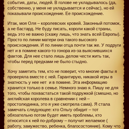
события, даты, людей. В голове не укладывалось (да,
собственно, у меня не укладывается и сейчас), но ей
показывали происхождение. Ее происхождение.
Итак, моя Оля – королевских кровей. Законный потомок,
а не бастард. Не буду писать, короли какой страны,
ведь это не важно (скажу лишь, что знать всей Европы).
Просто по линии матери она такого высокого
происхождения. И по линии отца почти так же. У подруги
нет и в помине какого-то гонора из-за выяснившихся
фактов. Для нее стало лишь делом чести жить так,
чтобы перед предками не было стыдно.
Хочу заметить тем, кто не поверит, что многие факты я
проверяла вместе с ней. Гарантирую, никакой игры в
знатность у нее нет
и в помине. Эта информацию
хранится только в семье. Немного знаю я. Пишу не для
того, чтобы похвастаться такой подружкой (смешно, но
английская королева в сравнении с ней –
простолюдинка, это я уже смотрела сама). Я стала
замечать следующее: кто Ольгу обидит – тот
обязательно потом будет иметь проблемы, кто
относится к ней по-доброму – получит желаемое (
работу, замужество, ребенка, благосостояние). Кому что