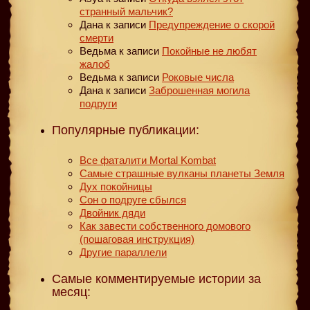
странный мальчик?
Дана
к записи
Предупреждение о скорой
смерти
Ведьма
к записи
Покойные не любят
жалоб
Ведьма
к записи
Роковые числа
Дана
к записи
Заброшенная могила
подруги
Популярные публикации:
Все фаталити Mortal Kombat
Самые страшные вулканы планеты Земля
Дух покойницы
Сон о подруге сбылся
Двойник дяди
Как завести собственного домового
(пошаговая инструкция)
Другие параллели
Самые комментируемые истории за
месяц: