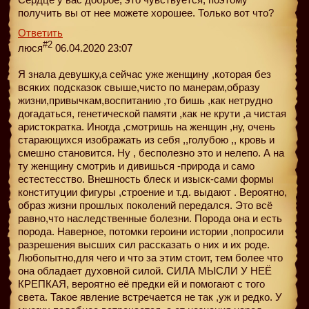
получить вы от нее можете хорошее. Только вот что?
Ответить
#2
люся
06.04.2020 23:07
Я знала девушку,а сейчас уже женщину ,которая без
всяких подсказок свыше,чисто по манерам,образу
жизни,привычкам,воспитанию ,то бишь ,как нетрудно
догадаться, генетической памяти ,как не крути ,а чистая
аристократка. Иногда ,смотришь на женщин ,ну, очень
старающихся изображать из себя ,,голубою ,, кровь и
смешно становится. Ну , бесполезно это и нелепо. А на
ту женщину смотриь и дивишься -природа и само
естестесство. Внешность блеск и изыск-сами формы
конституции фигуры ,строение и т.д. выдают . Вероятно,
образ жизни прошлых поколений передался. Это всё
равно,что наследственные болезни. Порода она и есть
порода. Наверное, потомки героини истории ,попросили
разрешения высших сил рассказать о них и их роде.
Любопытно,для чего и что за этим стоит, тем более что
она обладает духовной силой. СИЛА МЫСЛИ У НЕЁ
КРЕПКАЯ, вероятно её предки ей и помогают с того
света. Такое явление встречается не так ,уж и редко. У