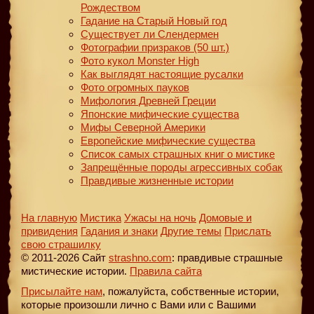
Рождеством
Гадание на Старый Новый год
Существует ли Слендермен
Фотографии призраков (50 шт.)
Фото кукол Monster High
Как выглядят настоящие русалки
Фото огромных пауков
Мифология Древней Греции
Японские мифические существа
Мифы Северной Америки
Европейские мифические существа
Список самых страшных книг о мистике
Запрещённые породы агрессивных собак
Правдивые жизненные истории
На главную
Мистика
Ужасы на ночь
Домовые и
привидения
Гадания и знаки
Другие темы
Прислать
свою страшилку
© 2011-2026 Сайт
strashno.com
: правдивые страшные
мистические истории.
Правила сайта
Присылайте нам
, пожалуйста, собственные истории,
которые произошли лично с Вами или с Вашими