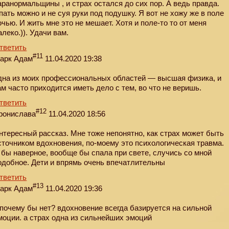
аранормальщины , и страх остался до сих пор. А ведь правда.
пать можно и не суя руки под подушку. Я вот не хожу же в поле
очью. И жить мне это не мешает. Хотя и поле-то то от меня
алеко.)). Удачи вам.
тветить
#11
арк Адам
11.04.2020 19:38
дна из моих профессиональных областей — высшая физика, и
ам часто приходится иметь дело с тем, во что не веришь.
тветить
#12
ронислава
11.04.2020 18:56
нтересный рассказ. Мне тоже непонятно, как страх может быть
сточником вдохновения, по-моему это психологическая травма.
 бы наверное, вообще бы спала при свете, случись со мной
одобное. Дети и впрямь очень впечатлительны
тветить
#13
арк Адам
11.04.2020 19:36
 почему бы нет? вдохновение всегда базируется на сильной
моции. а страх одна из сильнейших эмоций