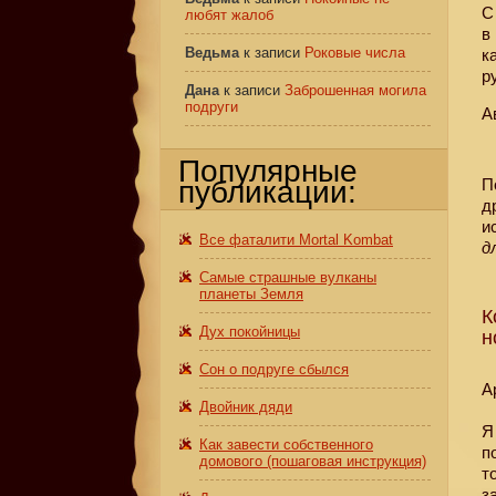
С
любят жалоб
в
Ведьма
к записи
Роковые числа
к
р
Дана
к записи
Заброшенная могила
подруги
А
Популярные
публикации:
П
д
и
Все фаталити Mortal Kombat
д
Самые страшные вулканы
планеты Земля
К
Дух покойницы
н
Сон о подруге сбылся
А
Двойник дяди
Я
Как завести собственного
п
домового (пошаговая инструкция)
т
з