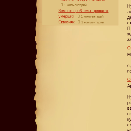
1 комментарий
Н
Земные проблемы тревожат
л
умерших
1 комментарий
д
Сквозняк
с
1 комментарий
П
ж
з
О
М
я
п
О
А
Н
р
в
п
к
с
н