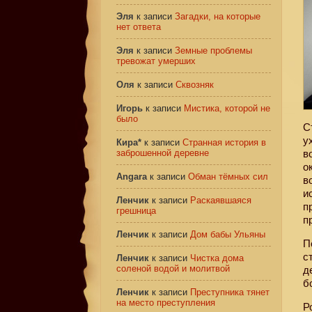
Эля
к записи
Загадки, на которые
нет ответа
Эля
к записи
Земные проблемы
тревожат умерших
Оля
к записи
Сквозняк
Игорь
к записи
Мистика, которой не
было
С
у
Кира*
к записи
Странная история в
заброшенной деревне
в
о
Angara
к записи
Обман тёмных сил
в
и
Ленчик
к записи
Раскаявшаяся
п
грешница
п
Ленчик
к записи
Дом бабы Ульяны
П
с
Ленчик
к записи
Чистка дома
соленой водой и молитвой
д
б
Ленчик
к записи
Преступника тянет
на место преступления
Р