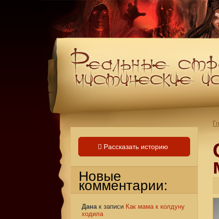
Г
Рассказать историю
Новые
комментарии:
Дана
к записи
Как мама к колдуну
ходила