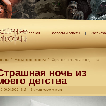
Главная
Вопросы и ответы
Рассказа
лавная
Мистические истории
Страшная ночь из моего детства
Страшная ночь из
моего детства
06.04.2020
15
Мистические истории