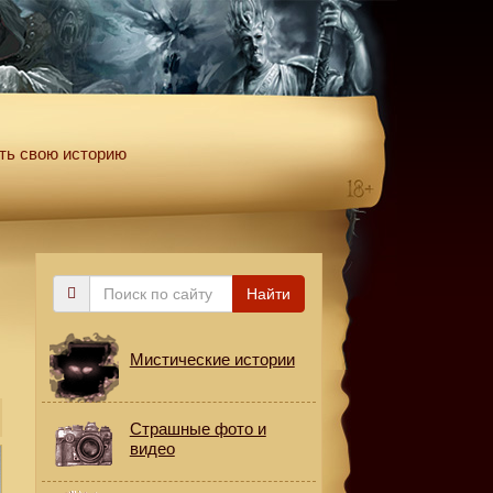
ть свою историю
Поиск
Найти
по
сайту
Мистические истории
Страшные фото и
видео