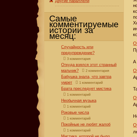
Другие параллели
н
к
Самые
п
комментируемые
Х
истории за
и
месяц:
к
О
Случайность или
П
предупреждение?
3 комментария
А
Откуда взялся этот странный
О
мальчик?
2 комментария
Бабушка знала, что завтра
А
умрет
1 комментарий
Брата преследует мистика
Т
1 комментарий
О
Необычная музыка
А
1 комментарий
Роковые числа
Н
1 комментарий
Покойные не любят жалоб
О
1 комментарий
л
Мистика, которой не было