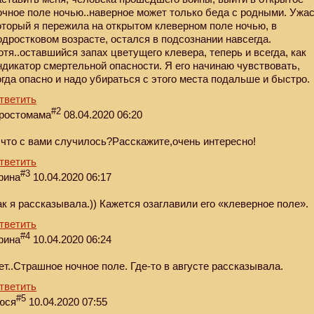
очное поле ночью..наверное может только беда с родными. Ужа
оторый я пережила на открытом клеверном поле ночью, в
одростковом возрасте, остался в подсознании навсегда.
отя..оставшийся запах цветущего клевера, теперь и всегда, как
ндикатор смертельной опасности. Я его начинаю чувствовать,
огда опасно и надо убираться с этого места подальше и быстро.
тветить
#2
ростомама
08.04.2020 06:20
 что с вами случилось?Расскажите,очень интересно!
тветить
#3
рина
10.04.2020 06:17
ак я рассказывала.)) Кажется озаглавили его «клеверное поле».
тветить
#4
рина
10.04.2020 06:24
ет..Страшное ночное поле. Где-то в августе рассказывала.
тветить
#5
юся
10.04.2020 07:55