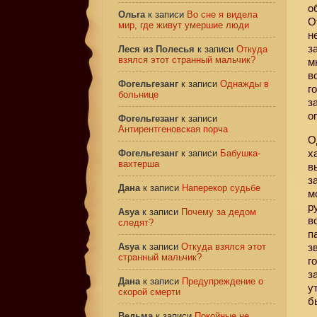
о
Ольга
к записи
Во сне я видела
О
мир, где живут умершие люди
н
з
Леся из Полесья
к записи
Откуда
взялся этот странный мальчик?
м
в
Фогельгезанг
к записи
Однажды в
г
больнице
з
о
Фогельгезанг
к записи
Антирентгеновская порча
О
х
Фогельгезанг
к записи
Бабушка-
вахтерша
в
з
Дана
к записи
Наперекор судьбе
м
р
Asya
к записи
Почему за дедом
в
следят?
п
Asya
к записи
Откуда взялся этот
з
странный мальчик?
г
з
Дана
к записи
Предупреждение о
у
скорой смерти
б
Ведьма
к записи
Покойные не