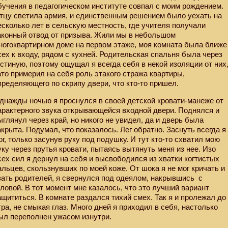
бучения в педагогическом институте совпал с моим рождением.
тцу светила армия, и единственным решением было уехать на
есколько лет в сельскую местность, где учителя получали
аконный отвод от призыва. Жили мы в небольшом
ногоквартирном доме на первом этаже, моя комната была ближе
сех к входу, рядом с кухней. Родительская спальня была через
остиную, поэтому ощущал я всегда себя в некой изоляции от них
ато примерил на себя роль этакого стража квартиры,
пределяющего по скрипу двери, что кто-то пришел.
днажды ночью я проснулся в своей детской кровати-манеже от
арактерного звука открывающейся входной двери. Поднялся и
ыглянул через край, но никого не увидел, да и дверь была
акрыта. Подумал, что показалось. Лег обратно. Заснуть всегда я
ог, только засунув руку под подушку. И тут кто-то схватил мою
уку через прутья кровати, пытаясь вытянуть меня из нее. Изо
сех сил я дернул на себя и высвободился из хватки когтистых
альцев, скользнувших по моей коже. От шока я не мог кричать и
вать родителей, я свернулся под одеялом, накрывшись
с
оловой. В тот момент мне казалось, что это лучший вариант
ащититься. В комнате раздался тихий смех. Так я и пролежал до
тра, не смыкая глаз. Много дней я приходил в себя, настолько
ыл переполнен ужасом изнутри.