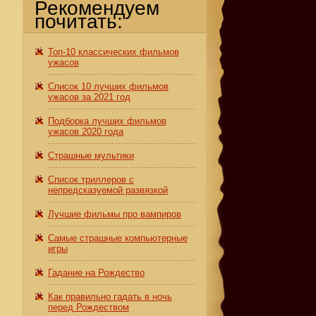
Рекомендуем
с
почитать:
Топ-10 классических фильмов
ужасов
Список 10 лучших фильмов
ужасов за 2021 год
Подборка лучших фильмов
ужасов 2020 года
Страшные мультики
Список триллеров с
непредсказуемой развязкой
Лучшие фильмы про вампиров
Самые страшные компьютерные
игры
Гадание на Рождество
Как правильно гадать в ночь
перед Рождеством