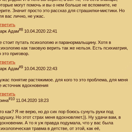
оторые могут помочь и вы о нем больше не вспомните, не
ерите. Значит просто это рассказ для страшилки-мистики. Но
ля вас лично, не ужас.
тветить
#8
арк Адам
10.04.2020 22:41
е стоит путать психологию и паранормальщину. Хотя в
сихологию как таковую верить так же нельзя. Есть психиатрия,
о это приговор.
тветить
#9
арк Адам
10.04.2020 22:43
 ужас понятие растяжимое. для кого то это проблема, для меня
е источник вдохновения
тветить
#10
рина
11.04.2020 18:23
то как? Я не верю, но до сих пор боюсь сунуть руки под
одушку. Но этот страх меня вдохновляет.)). Ну удачи вам, в
дохновении. А то я уж правда подумала, что у вас была
сихологическая травма в детстве, от этой, как её,