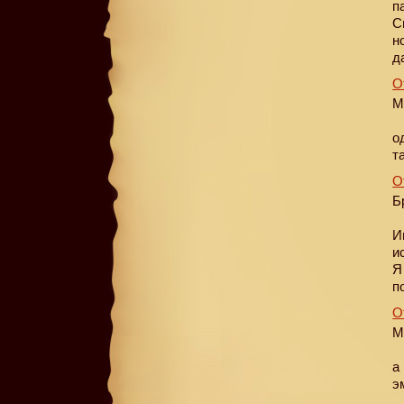
п
С
н
д
О
М
о
т
О
Б
И
и
Я
п
О
М
а
э