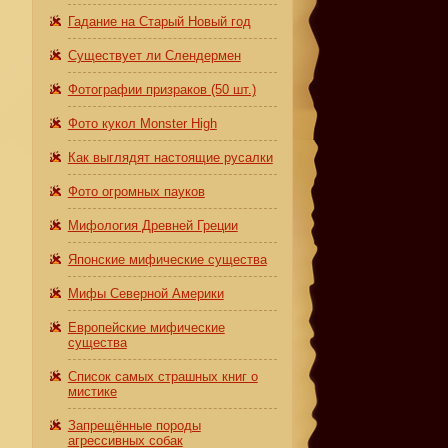
Гадание на Старый Новый год
Существует ли Слендермен
Фотографии призраков (50 шт.)
Фото кукол Monster High
Как выглядят настоящие русалки
Фото огромных пауков
Мифология Древней Греции
Японские мифические существа
Мифы Северной Америки
Европейские мифические
существа
Список самых страшных книг о
мистике
Запрещённые породы
агрессивных собак