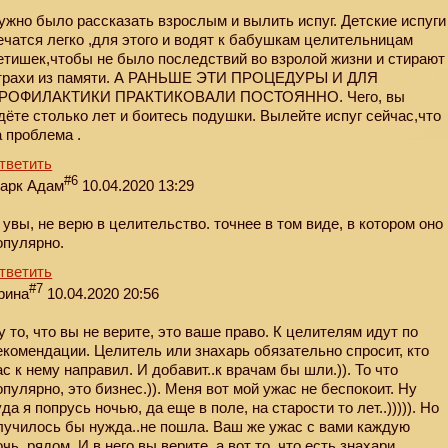
ужно было рассказать взрослым и вылить испуг. Детские испуги
ечатся легко ,для этого и водят к бабушкам целительницам
етишек,чтобы не было последствий во взролой жизни и стирают
трахи из памяти. А РАНЬШЕ ЭТИ ПРОЦЕДУРЫ И ДЛЯ
РОФИЛАКТИКИ ПРАКТИКОВАЛИ ПОСТОЯННО. Чего, вы
дёте столько лет и боитесь подушки. Вылейте испуг сейчас,что
а проблема .
тветить
#6
арк Адам
10.04.2020 13:29
, увы, не верю в целительство. точнее в том виде, в котором оно
опулярно.
тветить
#7
рина
10.04.2020 20:56
у то, что вы не верите, это ваше право. К целителям идут по
екомендации. Целитель или знахарь обязательно спросит, кто
ас к нему направил. И добавит..к врачам бы шли.)). То что
опулярно, это бизнес.)). Меня вот мой ужас не беспокоит. Ну
уда я попрусь ночью, да еще в поле, на старости то лет..))))). Но
лучилось бы нужда..не пошла. Ваш же ужас с вами каждую
очь, рядом. И в него вы верите, а вот то, что есть знахари,