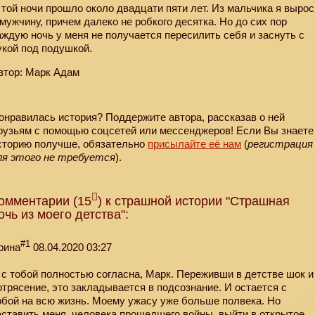
 той ночи прошло около двадцати пяти лет. Из мальчика я вырос
 мужчину, причем далеко не робкого десятка. Но до сих пор
аждую ночь у меня не получается пересилить себя и заснуть с
укой под подушкой.
втор: Марк Адам
онравилась история? Поддержите автора, рассказав о ней
рузьям с помощью соцсетей или мессенджеров! Если Вы знаете
сторию получше, обязательно
присылайте её нам
(
регистрация
ля этого не требуется
).
омментарии (15
) к страшной истории "Страшная
очь из моего детства":
#1
рина
08.04.2020 03:27
 с тобой полностью согласна, Марк. Переживши в детстве шок и
отрясение, это закладывается в подсознание. И остается с
обой на всю жизнь. Моему ужасу уже больше полвека. Но
аставить меня, человека прошедшего войны, выйти в открытое