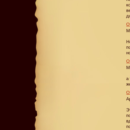
к
в
д
О
М
Н
п
н
О
М
а
ж
О
А
Э
п
в
п