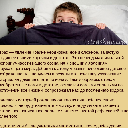
трах — явление крайне неоднозначное и сложное, зачастую
ходящее своими корнями в детство. Это период максимальной
осприимчивости нашего сознания к внешним явлениям
кружающего мира. Добавив к этому чрезвычайно живое детское
оображение, мы получаем в результате воистину ужасающие
стории, не дающие спать по ночам. Таким образом, страхи,
риобретенные нами в детстве, остаются самыми сильными на
ротяжении всей жизни, сопровождая нас до последнего вздоха.
оделюсь историей рождения одного из сильнейших своих
трахов. Я не буду нагнетать мистику, и додумывать какие-то
етали, все написанное дальше является чистой рефлексией и н
олее того.
одители мои были учителями математики, последний курс их