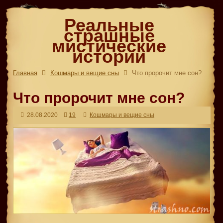
Реальные
страшные
мистические
истории
Главная
Кошмары и вещие сны
Что пророчит мне сон?
Что пророчит мне сон?
28.08.2020
19
Кошмары и вещие сны