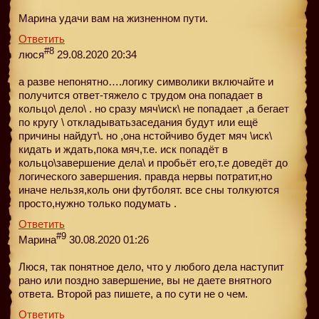
Марина удачи вам на жизненном пути.
Ответить
#8
люся
29.08.2020 20:34
а разве непонятно….логику символики включайте и
получится ответ-тяжело с трудом она попадает в
кольцо\ дело\ . но сразу мяч\иск\ не попадает ,а бегает
по кругу \ откладыватьзаседания будут или ещё
причины найдут\. но ,она нстойчиво будет мяч \иск\
кидать и ждать,пока мяч,т.е. иск попадёт в
кольцо\завершение дела\ и пробьёт его,т.е доведёт до
логического завершения. правда нервы потратит,но
иначе нельзя,коль они футболят. все сны толкуются
просто,нужно только подумать .
Ответить
#9
Марина
30.08.2020 01:26
Люся, так понятное дело, что у любого дела наступит
рано или поздно завершение, вы не даете внятного
ответа. Второй раз пишете, а по сути не о чем.
Ответить