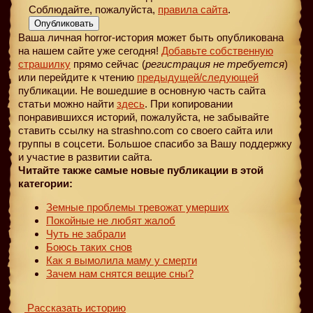
Соблюдайте, пожалуйста,
правила сайта
.
Опубликовать
Ваша личная horror-история может быть опубликована
на нашем сайте уже сегодня!
Добавьте собственную
страшилку
прямо сейчас (
регистрация не требуется
)
или перейдите к чтению
предыдущей
/следующей
публикации. Не вошедшие в основную часть сайта
статьи можно найти
здесь
. При копировании
понравившихся историй, пожалуйста, не забывайте
ставить ссылку на strashno.com со своего сайта или
группы в соцсети. Большое спасибо за Вашу поддержку
и участие в развитии сайта.
Читайте также самые новые публикации в этой
категории:
Земные проблемы тревожат умерших
Покойные не любят жалоб
Чуть не забрали
Боюсь таких снов
Как я вымолила маму у смерти
Зачем нам снятся вещие сны?
Рассказать историю