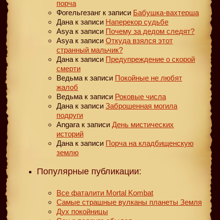
порча
Фогельгезанг
к записи
Бабушка-вахтерша
Дана
к записи
Наперекор судьбе
Asya
к записи
Почему за дедом следят?
Asya
к записи
Откуда взялся этот
странный мальчик?
Дана
к записи
Предупреждение о скорой
смерти
Ведьма
к записи
Покойные не любят
жалоб
Ведьма
к записи
Роковые числа
Дана
к записи
Заброшенная могила
подруги
Angara
к записи
День мистических
историй
Дана
к записи
Порча на кладбищенскую
землю
Популярные публикации:
Все фаталити Mortal Kombat
Самые страшные вулканы планеты Земля
Дух покойницы