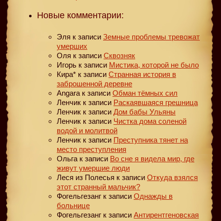
Новые комментарии:
Эля
к записи
Земные проблемы тревожат
умерших
Оля
к записи
Сквозняк
Игорь
к записи
Мистика, которой не было
Кира*
к записи
Странная история в
заброшенной деревне
Angara
к записи
Обман тёмных сил
Ленчик
к записи
Раскаявшаяся грешница
Ленчик
к записи
Дом бабы Ульяны
Ленчик
к записи
Чистка дома соленой
водой и молитвой
Ленчик
к записи
Преступника тянет на
место преступления
Ольга
к записи
Во сне я видела мир, где
живут умершие люди
Леся из Полесья
к записи
Откуда взялся
этот странный мальчик?
Фогельгезанг
к записи
Однажды в
больнице
Фогельгезанг
к записи
Антирентгеновская