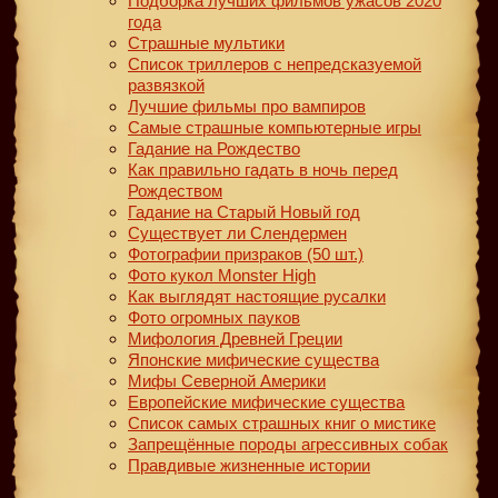
Подборка лучших фильмов ужасов 2020
года
Страшные мультики
Список триллеров с непредсказуемой
развязкой
Лучшие фильмы про вампиров
Самые страшные компьютерные игры
Гадание на Рождество
Как правильно гадать в ночь перед
Рождеством
Гадание на Старый Новый год
Существует ли Слендермен
Фотографии призраков (50 шт.)
Фото кукол Monster High
Как выглядят настоящие русалки
Фото огромных пауков
Мифология Древней Греции
Японские мифические существа
Мифы Северной Америки
Европейские мифические существа
Список самых страшных книг о мистике
Запрещённые породы агрессивных собак
Правдивые жизненные истории