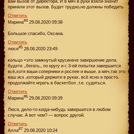
вам вызов от директора. И в мяч в руки взяли-значит
приняли этот вызов. Будет трудно,но должны победить
Ответить
#4
Марина
29.08.2020 09:38
Большое спасибо, Оксана.
Ответить
#5
люся
28.08.2020 23:49
кольцо =это замкнутый круг,иначе завершение дела.
будете ,,бегать,, по кругу и с 3-ей попытки завершится
всё,хотя ваши соперники и рослее и выше. а мяч,так это
ваш иск ,который держите в руках. всё ясно и просто.
продолжайте играть в баскетбол ,т.е. судиться.
Ответить
#6
Марина
29.08.2020 09:39
Люся, дело-то когда-нибудь завершится в любом
случае. А вот чем? — вопрос другой.
Ответить
#7
Алла
29.08.2020 10:24