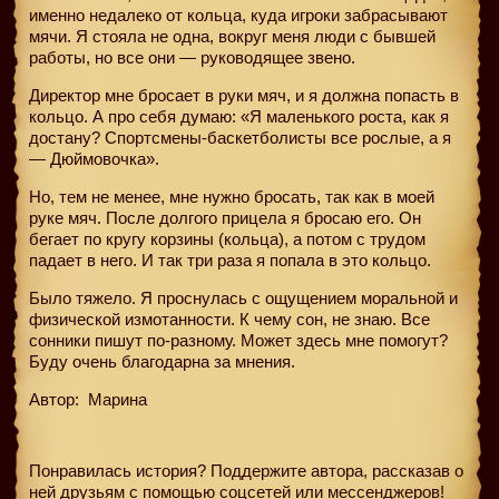
именно недалеко от кольца, куда игроки забрасывают
мячи. Я стояла не одна, вокруг меня люди с бывшей
работы, но все они — руководящее звено.
Директор мне бросает в руки мяч, и я должна попасть в
кольцо. А про себя думаю: «Я маленького роста, как я
достану? Спортсмены-баскетболисты все рослые, а я
— Дюймовочка».
Но, тем не менее, мне нужно бросать, так как в моей
руке мяч. После долгого прицела я бросаю его. Он
бегает по кругу корзины (кольца), а потом с трудом
падает в него. И так три раза я попала в это кольцо.
Было тяжело. Я проснулась с ощущением моральной и
физической измотанности. К чему сон, не знаю. Все
сонники пишут по-разному. Может здесь мне помогут?
Буду очень благодарна за мнения.
Автор:
Марина
Понравилась история? Поддержите автора, рассказав о
ней друзьям с помощью соцсетей или мессенджеров!