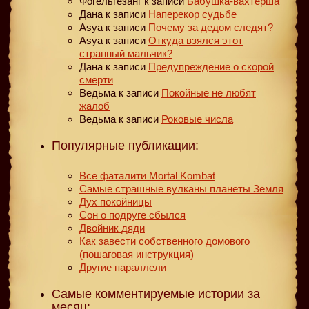
Фогельгезанг
к записи
Бабушка-вахтерша
Дана
к записи
Наперекор судьбе
Asya
к записи
Почему за дедом следят?
Asya
к записи
Откуда взялся этот
странный мальчик?
Дана
к записи
Предупреждение о скорой
смерти
Ведьма
к записи
Покойные не любят
жалоб
Ведьма
к записи
Роковые числа
Популярные публикации:
Все фаталити Mortal Kombat
Самые страшные вулканы планеты Земля
Дух покойницы
Сон о подруге сбылся
Двойник дяди
Как завести собственного домового
(пошаговая инструкция)
Другие параллели
Самые комментируемые истории за
месяц: