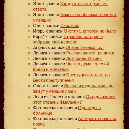
Эля
к записи
Загадки, на которые нет
ответа
Эля
к записи
Земные проблемы тревожат
умерших
Оля
к записи
Сквозняк
Игорь
к записи
Мистика, которой не было
Кира*
к записи
Странная история в
заброшенной деревне
Angara
к записи
Обман тёмных сил
Ленчик
к записи
Раскаявшаяся грешница
Ленчик
к записи
Дом бабы Ульяны
Ленчик
к записи
Чистка дома соленой
водой и молитвой
Ленчик
к записи
Преступника тянет на
место преступления
Ольга
к записи
Во сне я видела мир, где
живут умершие люди
Леся из Полесья
к записи
Откуда взялся
этот странный мальчик?
Фогельгезанг
к записи
Однажды в
больнице
Фогельгезанг
к записи
Антирентгеновская
порча