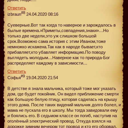
Ответить
#8
izbraun
24.04.2020 08:16
Суеверные.Вот так когда то наверное и зарождалось в
былые времена.»Приметы,совпадения,знаки»…Но
только две недели,это уж слишком большой
срок.Возможно сама история с этим Иваном,тоже
немножко искажена.Так как в народе бывает,кто
прибавляет,кто убавляет информацию.По поводу
выглядеть молодым…Наверное как то природа-Бог
распределяет каждому в зависимости…
Ответить
#9
Софья
19.04.2020 21:54
В детстве я знала мальчика, который тоже мог указать
дом, где будет покойник. Он видел приближение смерти
как большую белую птицу, которая садилась на крышу
этого дома. После таких видений мальчик долго болел, и
мама не пускала его в школу. Мы тогда завидовали ему
и боялись его. В седьмом классе он погиб, наступив на
оголённый электрический провод. Откуда взялся на
дорожке зимним вечером тот провод и кто его оборвал,