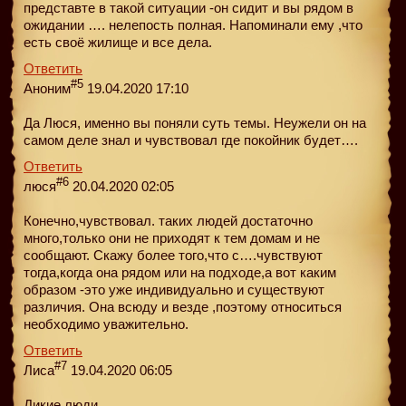
представте в такой ситуации -он сидит и вы рядом в
ожидании …. нелепость полная. Напоминали ему ,что
есть своё жилище и все дела.
Ответить
#5
Аноним
19.04.2020 17:10
Да Люся, именно вы поняли суть темы. Неужели он на
самом деле знал и чувствовал где покойник будет….
Ответить
#6
люся
20.04.2020 02:05
Конечно,чувствовал. таких людей достаточно
много,только они не приходят к тем домам и не
сообщают. Скажу более того,что с….чувствуют
тогда,когда она рядом или на подходе,а вот каким
образом -это уже индивидуально и существуют
различия. Она всюду и везде ,поэтому относиться
необходимо уважительно.
Ответить
#7
Лиса
19.04.2020 06:05
Дикие люди….