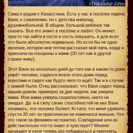
Сама я родом с Казахстана. Есть у нас в посёлке парень
Ваня, к сожалению, он с детства инвалид,
душевнобольной. В общем, большой ребёнок так
сказать. Все его знают в посёлке и любят. Он может
просто так зайти в гости и сесть покушать, и для всех
это было абсолютно нормально. Но если бы не одно
явление, которое мне потом рассказал мой папа, когда я
приехала на похороны к маме (20 лет как в другой
стране живу).
Этот Ваня за несколько дней до того как в каком-то доме
умрёт человек, садился возле этого дома перед
воротами и сидел как будто чего-то ждёт. Так и в случае
с мамой было. Отец рассказывал, что Ваня сидел перед
нашим домом, примерно за две недели, как умерла
мама. Моя мама умерла скоропостижно, никто не
ожидал. Да
и в силу своих способностей не мог Ваня
понимать, что человек болеет. Кстати, что меня удивило,
спустя 20 лет он практически не изменился внешне. Что
это такое за феномен не понятно. Совпадение или он
действительно что-то знает и чувствует? Многие
начинают в селе теперь его побаиваться и прогонять