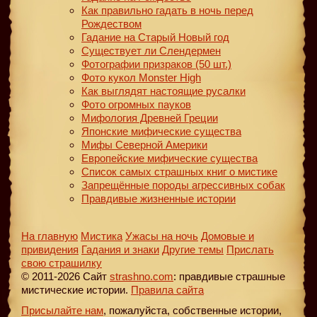
Как правильно гадать в ночь перед
Рождеством
Гадание на Старый Новый год
Существует ли Слендермен
Фотографии призраков (50 шт.)
Фото кукол Monster High
Как выглядят настоящие русалки
Фото огромных пауков
Мифология Древней Греции
Японские мифические существа
Мифы Северной Америки
Европейские мифические существа
Список самых страшных книг о мистике
Запрещённые породы агрессивных собак
Правдивые жизненные истории
На главную
Мистика
Ужасы на ночь
Домовые и
привидения
Гадания и знаки
Другие темы
Прислать
свою страшилку
© 2011-2026 Сайт
strashno.com
: правдивые страшные
мистические истории.
Правила сайта
Присылайте нам
, пожалуйста, собственные истории,