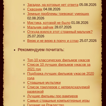
Загадки, на которые нет ответа
05.08.2026
Сквозняк
04.08.2026
Земные проблемы тревожат умерших
02.08.2026
Мистика, которой не было
01.08.2026
Мальчик-зайчик
28.07.2026
Откуда взялся этот странный мальчик?
25.07.2026
Верю и не верю в порчу и сглаз
25.07.2026
Рекомендуем почитать:
Топ-10 классических фильмов ужасов
Список 10 лучших фильмов ужасов за
2021 год
Подборка лучших фильмов ужасов 2020
года
Страшные мультики
Список триллеров с непредсказуемой
развязкой
Лучшие фильмы про вампиров
Самые страшные компьютерные игры
Гадание на Рождество