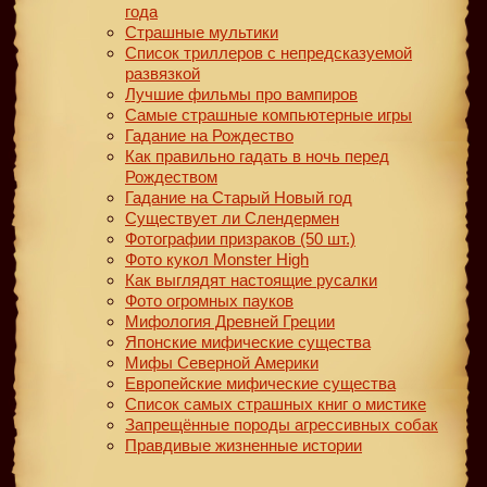
года
Страшные мультики
Список триллеров с непредсказуемой
развязкой
Лучшие фильмы про вампиров
Самые страшные компьютерные игры
Гадание на Рождество
Как правильно гадать в ночь перед
Рождеством
Гадание на Старый Новый год
Существует ли Слендермен
Фотографии призраков (50 шт.)
Фото кукол Monster High
Как выглядят настоящие русалки
Фото огромных пауков
Мифология Древней Греции
Японские мифические существа
Мифы Северной Америки
Европейские мифические существа
Список самых страшных книг о мистике
Запрещённые породы агрессивных собак
Правдивые жизненные истории