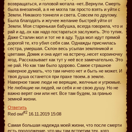
возвращаться, и головой мотала -нет..Вернули. Смерть
была внезапной, а я не могла так просто взять и уйти с
Земли. Никакого тоннеля и света. Совсем по другому.
Была благодать и жгучее желание быстрей уйти от
Земли. Моя старенькая бабушка, всегда говорила, что и
рай и ад..ох как надо постараться заслужить. Это тупик.
Даже Сталин мол и тот не в аду. Туда мол идут прямой
дорогой те, кто убил себя сам. Однажды приснилась
сестра, умершая. Склон весь усыпан земляникой и
цветами. Домик и она идет на встречу..несет корзиночку
ягод. Рассказывает как тут у неё все замечательно. Это
не рай. Но как там было здорово. Самое страшное
наверное думать, что там ничего нет и быть не может. И
твоя душа останется при прахе твоем..в земле.
Наверное такие люди не верящие, желчные и угрюмые.
Не любящие ни людей, ни себя и не свою душу. Но не
важно верят они или нет. Все там будем, за гранью
земной жизни.
Ответить
#2
Red owl
16.11.2019 15:08
Самая большая надежда моей жизни, что после смерти
есть продолжение, что мы там встретим тех, кого