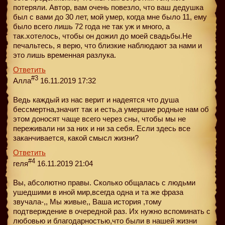
потеряли. Автор, вам очень повезло, что ваш дедушка
был с вами до 30 лет, мой умер, когда мне было 11, ему
было всего лишь 72 года не так уж и много, а
так.хотелось, чтобы он дожил до моей свадьбы.Не
печальтесь, я верю, что близкие наблюдают за нами и
это лишь временная разлука.
Ответить
#3
Алла
16.11.2019 17:32
Ведь каждый из нас верит и надеятся что душа
бессмертна,значит так и есть,а умершие родные нам об
этом доносят чаще всего через сны, чтобы мы не
переживали ни за них и ни за себя. Если здесь все
заканчивается, какой смысл жизни?
Ответить
#4
геля
16.11.2019 21:04
Вы, абсолютно правы. Сколько общалась с людьми
ушедшими в иной мир,всегда одна и та же фраза
звучала-,, Мы живые,, Ваша история ,тому
подтверждение в очередной раз. Их нужно вспоминать с
любовью и благодарностью,что были в нашей жизни