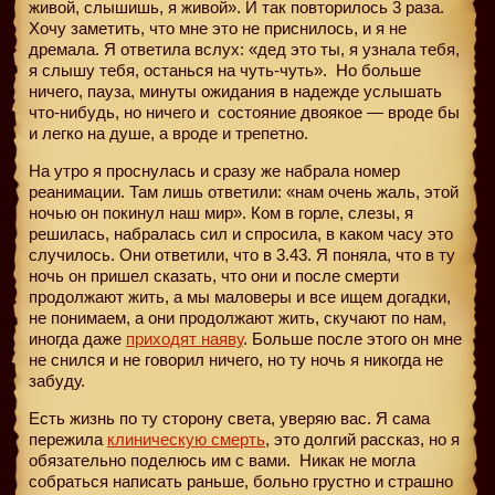
живой, слышишь, я живой». И так повторилось 3 раза.
Хочу заметить, что мне это не приснилось, и я не
дремала. Я ответила вслух: «дед это ты, я узнала тебя,
я слышу тебя, останься на чуть-чуть». Но больше
ничего, пауза, минуты ожидания в надежде услышать
что-нибудь, но ничего и
состояние двоякое — вроде бы
и легко на душе, а вроде и трепетно.
На утро я проснулась и сразу же набрала номер
реанимации. Там лишь ответили: «нам очень жаль, этой
ночью он покинул наш мир». Ком в горле, слезы, я
решилась, набралась сил и спросила, в каком часу это
случилось. Они ответили, что в 3.43. Я поняла, что в ту
ночь он пришел сказать, что они и после смерти
продолжают жить, а мы маловеры и все ищем догадки,
не понимаем, а они продолжают жить, скучают по нам,
иногда даже
приходят наяву
. Больше после этого он мне
не снился и не говорил ничего, но ту ночь я никогда не
забуду.
Есть жизнь по ту сторону света, уверяю вас. Я сама
пережила
клиническую смерть
, это долгий рассказ, но я
обязательно поделюсь им с вами.
Никак не могла
собраться написать раньше, больно грустно и страшно