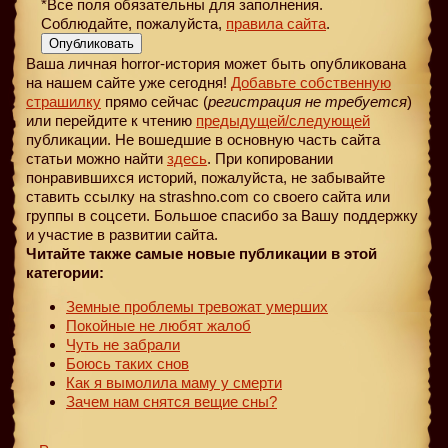
*Все поля обязательны для заполнения.
Соблюдайте, пожалуйста,
правила сайта
.
Опубликовать
Ваша личная horror-история может быть опубликована
на нашем сайте уже сегодня!
Добавьте собственную
страшилку
прямо сейчас (
регистрация не требуется
)
или перейдите к чтению
предыдущей
/следующей
публикации. Не вошедшие в основную часть сайта
статьи можно найти
здесь
. При копировании
понравившихся историй, пожалуйста, не забывайте
ставить ссылку на strashno.com со своего сайта или
группы в соцсети. Большое спасибо за Вашу поддержку
и участие в развитии сайта.
Читайте также самые новые публикации в этой
категории:
Земные проблемы тревожат умерших
Покойные не любят жалоб
Чуть не забрали
Боюсь таких снов
Как я вымолила маму у смерти
Зачем нам снятся вещие сны?