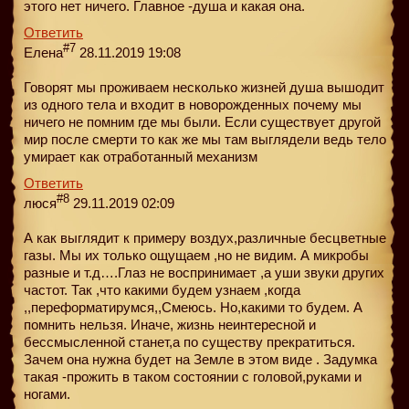
этого нет ничего. Главное -душа и какая она.
Ответить
#7
Елена
28.11.2019 19:08
Говорят мы проживаем несколько жизней душа вышодит
из одного тела и входит в новорожденных почему мы
ничего не помним где мы были. Если существует другой
мир после смерти то как же мы там выглядели ведь тело
умирает как отработанный механизм
Ответить
#8
люся
29.11.2019 02:09
А как выглядит к примеру воздух,различные бесцветные
газы. Мы их только ощущаем ,но не видим. А микробы
разные и т.д….Глаз не воспринимает ,а уши звуки других
частот. Так ,что какими будем узнаем ,когда
,,переформатирумся,,Смеюсь. Но,какими то будем. А
помнить нельзя. Иначе, жизнь неинтересной и
бессмысленной станет,а по существу прекратиться.
Зачем она нужна будет на Земле в этом виде . Задумка
такая -прожить в таком состоянии с головой,руками и
ногами.