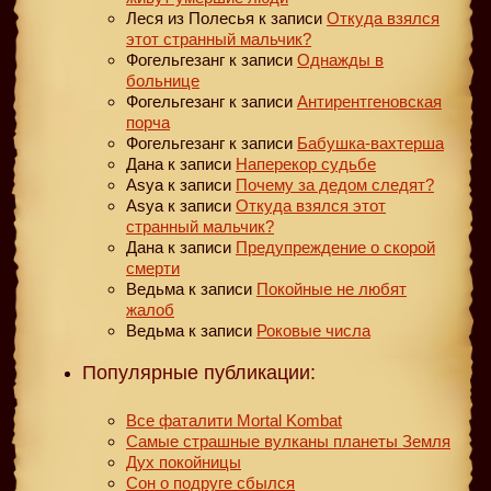
Леся из Полесья
к записи
Откуда взялся
этот странный мальчик?
Фогельгезанг
к записи
Однажды в
больнице
Фогельгезанг
к записи
Антирентгеновская
порча
Фогельгезанг
к записи
Бабушка-вахтерша
Дана
к записи
Наперекор судьбе
Asya
к записи
Почему за дедом следят?
Asya
к записи
Откуда взялся этот
странный мальчик?
Дана
к записи
Предупреждение о скорой
смерти
Ведьма
к записи
Покойные не любят
жалоб
Ведьма
к записи
Роковые числа
Популярные публикации:
Все фаталити Mortal Kombat
Самые страшные вулканы планеты Земля
Дух покойницы
Сон о подруге сбылся