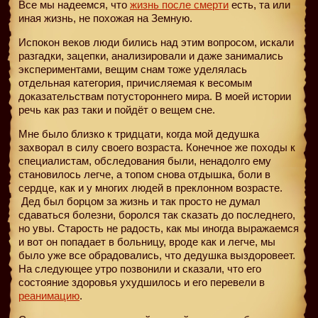
Все мы надеемся, что
жизнь после смерти
есть, та или
иная жизнь, не похожая на Земную.
Испокон веков люди бились над этим вопросом, искали
разгадки, зацепки, анализировали и даже занимались
экспериментами, вещим снам тоже уделялась
отдельная категория, причисляемая к весомым
доказательствам потустороннего мира. В моей истории
речь как раз таки и пойдёт о вещем сне.
Мне было близко к тридцати, когда мой дедушка
захворал в силу своего возраста. Конечное же походы к
специалистам, обследования были, ненадолго ему
становилось легче, а топом снова отдышка, боли в
сердце, как и у многих людей в преклонном возрасте.
Дед был борцом за жизнь и так просто не думал
сдаваться болезни, боролся так сказать до последнего,
но увы. Старость не радость, как мы иногда выражаемся
и вот он попадает в больницу, вроде как и легче, мы
было уже все обрадовались, что дедушка выздоровеет.
На следующее утро позвонили и сказали, что его
состояние здоровья ухудшилось и его перевели в
реанимацию
.