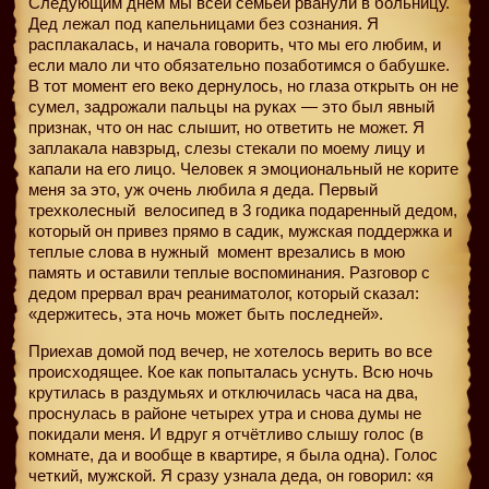
Следующим днем мы всей семьей рванули в больницу.
Дед лежал под капельницами без сознания. Я
расплакалась, и начала говорить, что мы его любим, и
если мало ли что обязательно позаботимся о бабушке.
В тот момент его веко дернулось, но глаза открыть он не
сумел, задрожали пальцы на руках — это был явный
признак, что он нас слышит, но ответить не может. Я
заплакала навзрыд, слезы стекали по моему лицу и
капали на его лицо. Человек я эмоциональный не корите
меня за это, уж очень любила я деда. Первый
трехколесный велосипед в 3 годика подаренный дедом,
который он привез прямо в садик, мужская поддержка и
теплые слова в нужный
момент врезались в мою
память и оставили теплые воспоминания. Разговор с
дедом прервал врач реаниматолог, который сказал:
«держитесь, эта ночь может быть последней».
Приехав домой под вечер, не хотелось верить во все
происходящее. Кое как попыталась уснуть. Всю ночь
крутилась в раздумьях и отключилась часа на два,
проснулась в районе четырех утра и снова думы не
покидали меня. И вдруг я отчётливо слышу голос (в
комнате, да и вообще в квартире, я была одна). Голос
четкий, мужской. Я сразу узнала деда, он говорил: «я