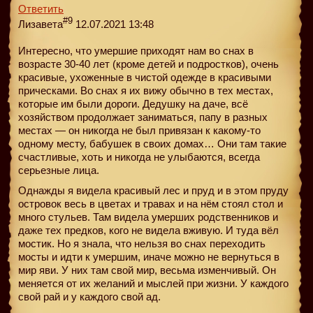
Ответить
#9
Лизавета
12.07.2021 13:48
Интересно, что умершие приходят нам во снах в
возрасте 30-40 лет (кроме детей и подростков), очень
красивые, ухоженные в чистой одежде в красивыми
прическами. Во снах я их вижу обычно в тех местах,
которые им были дороги. Дедушку на даче, всё
хозяйством продолжает заниматься, папу в разных
местах — он никогда не был привязан к какому-то
одному месту, бабушек в своих домах… Они там такие
счастливые, хоть и никогда не улыбаются, всегда
серьезные лица.
Однажды я видела красивый лес и пруд и в этом пруду
островок весь в цветах и травах и на нём стоял стол и
много стульев. Там видела умерших родственников и
даже тех предков, кого не видела вживую. И туда вёл
мостик. Но я знала, что нельзя во снах переходить
мосты и идти к умершим, иначе можно не вернуться в
мир яви. У них там свой мир, весьма изменчивый. Он
меняется от их желаний и мыслей при жизни. У каждого
свой рай и у каждого свой ад.