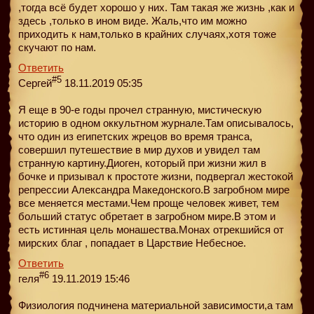
,тогда всё будет хорошо у них. Там такая же жизнь ,как и
здесь ,только в ином виде. Жаль,что им можно
приходить к нам,только в крайних случаях,хотя тоже
скучают по нам.
Ответить
#5
Сергей
18.11.2019 05:35
Я еще в 90-е годы прочел странную, мистическую
историю в одном оккультном журнале.Там описывалось,
что один из египетских жрецов во время транса,
совершил путешествие в мир духов и увидел там
странную картину.Диоген, который при жизни жил в
бочке и призывал к простоте жизни, подвергал жестокой
репрессии Александра Македонского.В загробном мире
все меняется местами.Чем проще человек живет, тем
больший статус обретает в загробном мире.В этом и
есть истинная цель монашества.Монах отрекшийся от
мирских благ , попадает в Царствие Небесное.
Ответить
#6
геля
19.11.2019 15:46
Физиология подчинена материальной зависимости,а там