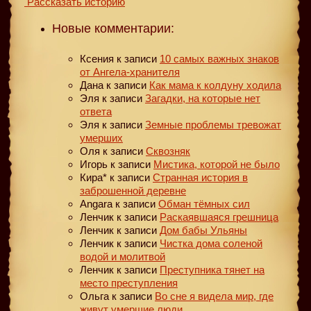
Рассказать историю
Новые комментарии:
Ксения
к записи
10 самых важных знаков
от Ангела-хранителя
Дана
к записи
Как мама к колдуну ходила
Эля
к записи
Загадки, на которые нет
ответа
Эля
к записи
Земные проблемы тревожат
умерших
Оля
к записи
Сквозняк
Игорь
к записи
Мистика, которой не было
Кира*
к записи
Странная история в
заброшенной деревне
Angara
к записи
Обман тёмных сил
Ленчик
к записи
Раскаявшаяся грешница
Ленчик
к записи
Дом бабы Ульяны
Ленчик
к записи
Чистка дома соленой
водой и молитвой
Ленчик
к записи
Преступника тянет на
место преступления
Ольга
к записи
Во сне я видела мир, где
живут умершие люди