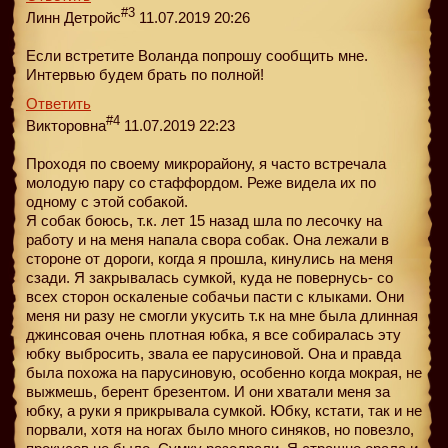
#3
Линн Детройс
11.07.2019 20:26
Если встретите Воланда попрошу сообщить мне.
Интервью будем брать по полной!
Ответить
#4
Викторовна
11.07.2019 22:23
Проходя по своему микрорайону, я часто встречала
молодую пару со стаффордом. Реже видела их по
одному с этой собакой.
Я собак боюсь, т.к. лет 15 назад шла по лесочку на
работу и на меня напала свора собак. Она лежали в
стороне от дороги, когда я прошла, кинулись на меня
сзади. Я закрывалась сумкой, куда не повернусь- со
всех сторон оскаленые собачьи пасти с клыками. Они
меня ни разу не смогли укусить т.к на мне была длинная
джинсовая очень плотная юбка, я все собиралась эту
юбку выбросить, звала ее парусиновой. Она и правда
была похожа на парусиновую, особенно когда мокрая, не
выжмешь, берент брезентом. И они хватали меня за
юбку, а руки я прикрывала сумкой. Юбку, кстати, так и не
порвали, хотя на ногах было много синяков, но повезло,