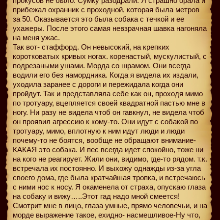
прокусов не было. Сумку разодрали. Я страшно орала и
прибежал охранник с проходной, которая была метров
за 50. Оказывается это была собака с течкой и ее
ухажеры. После этого самая невзрачная шавка нагоняла
на меня ужас.
Так вот- стаффорд. Он невысокий, на крепких
коротковатых кривых ногах. коренастый, мускулистый, с
подрезаными ушами. Морда со шрамом. Они всегда
водили его без намордника. Когда я видела их издали,
уходила заранее с дороги и пережидала когда они
пройдут. Так и представляла себе как он, проходя мимо
по тротуару, вцепляется своей квадратной пастью мне в
ногу. Ни разу не видела чтоб он гавкнул, не видела чтоб
он проявил агрессию к кому-то. Они идут с собакой по
тротуару, мимо, вплотную к ним идут люди и люди
почему-то не боятся, вообще не обращают внимание-
КАКАЯ это собака. И пес всегда идет спокойно, тоже ни
на кого не реагирует. Жили они, видимо, где-то рядом. т.к.
встречала их постоянно. И выхожу однажды из-за угла
своего дома, где была кратчайшая тропка, и встречаюсь
с ними нос к носу. Я окаменела от страха, опускаю глаза
на собаку и вижу…..Этот гад надо мной смеется!
Смотрит мне в лицо, глаза умные, прямо человечьи, и на
морде выражение такое, ехидно- насмешливое-Ну что,