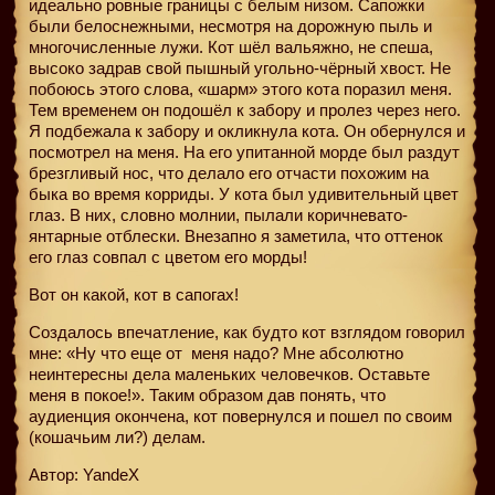
идеально ровные границы с белым низом. Сапожки
были белоснежными, несмотря на дорожную пыль и
многочисленные лужи. Кот шёл вальяжно, не спеша,
высоко задрав свой пышный угольно-чёрный хвост. Не
побоюсь этого слова, «шарм» этого кота поразил меня.
Тем временем он подошёл к забору и пролез через него.
Я подбежала к забору и окликнула кота. Он обернулся и
посмотрел на меня. На его упитанной морде был раздут
брезгливый нос, что делало его отчасти похожим на
быка во время корриды. У кота был удивительный цвет
глаз. В них, словно молнии, пылали коричневато-
янтарные отблески. Внезапно я заметила, что оттенок
его глаз совпал с цветом его морды!
Вот он какой, кот в сапогах!
Создалось впечатление, как будто кот взглядом говорил
мне: «Ну что еще от
меня надо? Мне абсолютно
неинтересны дела маленьких человечков. Оставьте
меня в покое!». Таким образом дав понять, что
аудиенция окончена, кот повернулся и пошел по своим
(кошачьим ли?) делам.
Автор: YandeX