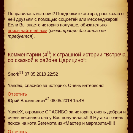
Понравилась история? Поддержите автора, рассказав о
ней друзьям с помощью соцсетей или мессенджеров!
Если Вы знаете историю получше, обязательно
присылайте её нам
(
регистрация для этого не
требуется
).
Комментарии (4
) к страшной истории "Встреча
со сказкой в районе Царицино":
#1
Snork
07.05.2019 22:52
Yandex, спасибо за историю. Очень интересно!
Ответить
#2
Юрий Васильевич
08.05.2019 15:49
YandeX, огромное СПАСИБО за историю, очень добрая и
очень весенняя она у Вас получилась!!!!! Ну а кот очень
похож на кота Бегемота из «Мастер и маргарита»!!!!!
Ответить