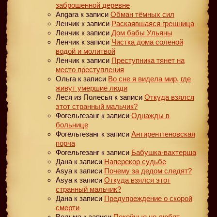
заброшенной деревне
Angara
к записи
Обман тёмных сил
Ленчик
к записи
Раскаявшаяся грешница
Ленчик
к записи
Дом бабы Ульяны
Ленчик
к записи
Чистка дома соленой
водой и молитвой
Ленчик
к записи
Преступника тянет на
место преступления
Ольга
к записи
Во сне я видела мир, где
живут умершие люди
Леся из Полесья
к записи
Откуда взялся
этот странный мальчик?
Фогельгезанг
к записи
Однажды в
больнице
Фогельгезанг
к записи
Антирентгеновская
порча
Фогельгезанг
к записи
Бабушка-вахтерша
Дана
к записи
Наперекор судьбе
Asya
к записи
Почему за дедом следят?
Asya
к записи
Откуда взялся этот
странный мальчик?
Дана
к записи
Предупреждение о скорой
смерти
Ведьма
к записи
Покойные не любят