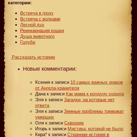
категории:
Встреча в грозу
Встреча с волками
Лесной дух
Реинкарнация кошки
Душа животного
Голуби
Рассказать историю
Новые комментарии:
Ксения
к записи
10 самых важных знаков
от Ангела-хранителя
Дана
к записи
Как мама к колдуну ходила
Эля
к записи
Загадки, на которые нет
ответа
Эля
к записи
Земные проблемы тревожат
умерших
Оля
к записи
Сквозняк
Игорь
к записи
Мистика, которой не было
Кира*
к записи
Странная история в