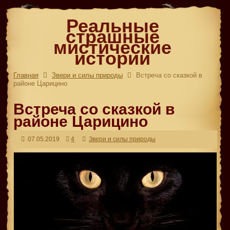
Реальные
страшные
мистические
истории
Главная
Звери и силы природы
Встреча со сказкой в
районе Царицино
Встреча со сказкой в
районе Царицино
07.05.2019
4
Звери и силы природы