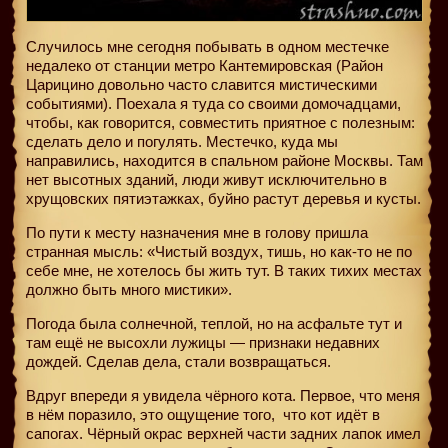
Случилось мне сегодня побывать в одном местечке
недалеко от станции метро Кантемировская (Район
Царицино довольно часто славится мистическими
событиями). Поехала я туда со своими домочадцами,
чтобы, как говорится, совместить приятное с полезным:
сделать дело и погулять. Местечко, куда мы
направились, находится в спальном районе Москвы. Там
нет высотных зданий, люди живут исключительно в
хрущовских пятиэтажках, буйно растут деревья и кусты.
По пути к месту назначения мне в голову пришла
странная мысль: «Чистый воздух, тишь, но как-то не по
себе мне, не хотелось бы жить тут. В таких тихих местах
должно быть много мистики».
Погода была солнечной, теплой, но на асфальте тут и
там ещё не высохли лужицы — признаки недавних
дождей. Сделав дела, стали возвращаться.
Вдруг впереди я увидела чёрного кота. Первое, что меня
в нём поразило, это ощущение того,
что кот идёт в
сапогах. Чёрный окрас верхней части задних лапок имел