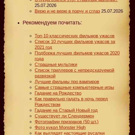
25.07.2026
Верю и не верю в порчу и сглаз
25.07.2026
Рекомендуем почитать:
Топ-10 классических фильмов ужасов
Список 10 лучших фильмов ужасов за
2021 год
Подборка лучших фильмов ужасов 2020
года
Страшные мультики
Список триллеров с непредсказуемой
развязкой
Лучшие фильмы про вампиров
Самые страшные компьютерные игры
Гадание на Рождество
Как правильно гадать в ночь перед
Рождеством
Гадание на Старый Новый год
Существует ли Слендермен
Фотографии призраков (50 шт.)
Фото кукол Monster High
Как выглядят настоящие русалки