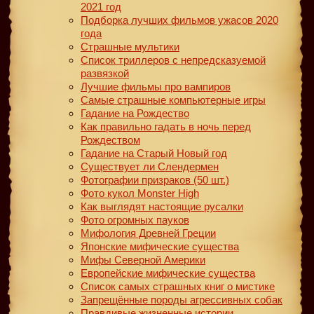
2021 год
Подборка лучших фильмов ужасов 2020
года
Страшные мультики
Список триллеров с непредсказуемой
развязкой
Лучшие фильмы про вампиров
Самые страшные компьютерные игры
Гадание на Рождество
Как правильно гадать в ночь перед
Рождеством
Гадание на Старый Новый год
Существует ли Слендермен
Фотографии призраков (50 шт.)
Фото кукол Monster High
Как выглядят настоящие русалки
Фото огромных пауков
Мифология Древней Греции
Японские мифические существа
Мифы Северной Америки
Европейские мифические существа
Список самых страшных книг о мистике
Запрещённые породы агрессивных собак
Правдивые жизненные истории