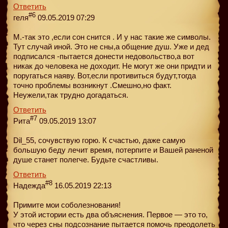
Ответить
#6
геля
09.05.2019 07:29
М.-так это ,если сон снится . И у нас такие же символы.
Тут случай иной. Это не сны,а общение душ. Уже и дед
подписался -пытается донести недовольство,а вот
никак до человека не доходит. Не могут же они придти и
поругаться наяву. Вот,если противиться будут,тогда
точно проблемы возникнут .Смешно,но факт.
Неужели,так трудно догадаться.
Ответить
#7
Рита
09.05.2019 13:07
Dil_55, сочувствую горю. К счастью, даже самую
большую беду лечит время, потерпите и Вашей раненой
душе станет полегче. Будьте счастливы.
Ответить
#8
Надежда
16.05.2019 22:13
Примите мои соболезнования!
У этой истории есть два объяснения. Первое — это то,
что через сны подсознание пытается помочь преодолеть