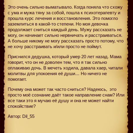
Это очень сильно выматывало. Когда поняла что схожу
с ума и мужа тяну за собой, пошла к психотерапевту и
прошла курс лечения и восстановления. Это помогло
заземлиться в какой-то степени. Но моя девочка
продолжает сниться каждый день. Мужу рассказать не
могу, он начинает сильно нервничать и расстраиваться.
А больше никому не могу рассказать просто потому, что
не хочу расстраивать и/или просто не поймут.
Приснился дедушка, который умер 20 лет назад. Мама
говорит, что он не доволен тем, что я так сильно
оплакиваю дочь. В мечеть ходила, давала хаер, читали
молитвы для упокоения её души… Но ничего не
помогает.
Почему она может так часто сниться? Надеюсь,
это
просто моё сознание даёт такое направление снам? Или
все таки это я мучаю её душу и она не может найти
спокойствие?
Автор: Dil_55