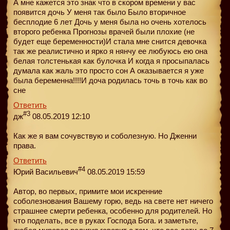
А мне кажется это знак что в скором времени у вас
появится дочь У меня так было Было вторичное
бесплодие 6 лет Дочь у меня была но очень хотелось
второго ребенка Прогнозы врачей были плохие (не
будет еще беременности)И стала мне снится девочка
так же реалистично и ярко я нянчу ее любуюсь ею она
белая толстенькая как булочка И когда я просыпалась
думала как жаль это просто сон А оказывается я уже
была беременна!!!!И доча родилась точь в точь как во
сне
Ответить
#3
дж
08.05.2019 12:10
Как же я вам сочувствую и соболезную. Но Дженни
права.
Ответить
#4
Юрий Васильевич
08.05.2019 15:59
Автор, во первых, примите мои искренние
соболезнования Вашему горю, ведь на свете нет ничего
страшнее смерти ребенка, особенно для родителей. Но
что поделать, все в руках Господа Бога. и заметьте,