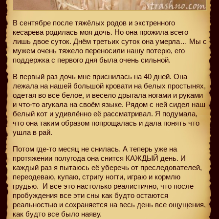
В сентябре после тяжёлых родов и экстренного
кесарева родилась моя дочь. Но она прожила всего
лишь двое суток. Днём третьих суток она умерла… Мы с
мужем очень тяжело переносили нашу потерю, его
поддержка с первого дня была очень сильной.
В первый раз дочь мне приснилась на 40 дней. Она
лежала на нашей большой кровати на белых простынях,
одетая во все белое, и весело дрыгала ногами и руками
и что-то агукала на своём языке. Рядом с ней сидел наш
белый кот и удивлённо её рассматривал. Я подумала,
что она таким образом попрощалась и дала понять что
ушла в рай.
Потом где-то месяц не снилась. А теперь уже на
протяжении полугода она снится КАЖДЫЙ день. И
каждый раз я пытаюсь её уберечь от преследователей,
переодеваю, купаю, стригу ногти, играю и кормлю
грудью.
И все это настолько реалистично, что после
пробуждения все эти сны как будто остаются
реальностью и сохраняется на весь день все ощущения,
как будто все было наяву.