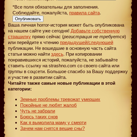
*Все поля обязательны для заполнения.
Соблюдайте, пожалуйста,
правила сайта
.
Опубликовать
Ваша личная horror-история может быть опубликована
на нашем сайте уже сегодня!
Добавьте собственную
страшилку
прямо сейчас (
регистрация не требуется
)
или перейдите к чтению
предыдущей
/следующей
публикации. Не вошедшие в основную часть сайта
статьи можно найти
здесь
. При копировании
понравившихся историй, пожалуйста, не забывайте
ставить ссылку на strashno.com со своего сайта или
группы в соцсети. Большое спасибо за Вашу поддержку
и участие в развитии сайта.
Читайте также самые новые публикации в этой
категории:
Земные проблемы тревожат умерших
Покойные не любят жалоб
Чуть не забрали
Боюсь таких снов
Как я вымолила маму у смерти
Зачем нам снятся вещие сны?