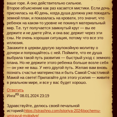
ваше горе. А оно действительно сильное.
Второе объяснение как раз касается мистики. Если дочь
приснилась на 40 день, когда душа должна уже покидать
земной план, и показалась на кровати, это значит, что
ребенок на каком-то уровне не покинул материальный
мир. Т.е. тут получается замкнутый круг — вы ее
держите и не даете уйти, и она вас держит через эти
сны. Не очень хорошая ситуация, потому что все это
иллюзия.
Закажите в церкви другую заупокойную молитву о
дочери и попрощайтесь с ней. Поймите, что ее душа
выбрала такой путь развития — быстрый уход с земного
плана. Но не держите этого ребенка больше возле себя
— он уже не ваш. У него другой путь. Желаю вам вновь
познать счастье материнства и быть Самой Счастливой
Мамой на свете! Прилагайте для этого усилия — живите
в реальном мире, и все у вас будет хорошо.
Ответить
#9
Инга
08.01.2024 23:19
Здравствуйте, делюсь своей печальной
историей:
https://strashno.com/istoriya-2024/pochemu-
umirayut-molodye/