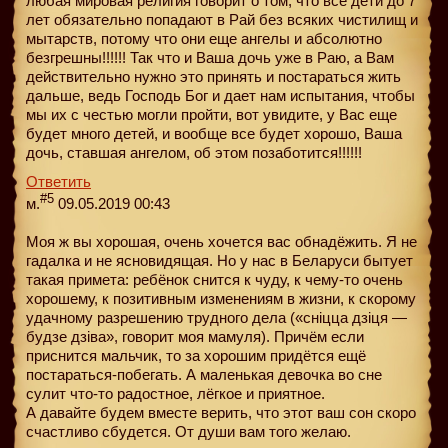
любая мировая религия говорит о том, что все дети до 7
лет обязательно попадают в Рай без всяких чистилищ и
мытарств, потому что они еще ангелы и абсолютно
безгрешны!!!!!! Так что и Ваша дочь уже в Раю, а Вам
действительно нужно это принять и постараться жить
дальше, ведь Господь Бог и дает нам испытания, чтобы
мы их с честью могли пройти, вот увидите, у Вас еще
будет много детей, и вообще все будет хорошо, Ваша
дочь, ставшая ангелом, об этом позаботится!!!!!!
Ответить
#5
м.
09.05.2019 00:43
Моя ж вы хорошая, очень хочется вас обнадёжить. Я не
гадалка и не ясновидящая. Но у нас в Беларуси бытует
такая примета: ребёнок снится к чуду, к чему-то очень
хорошему, к позитивным изменениям в жизни, к скорому
удачному разрешению трудного дела («снiцца дзiця —
будзе дзiва», говорит моя мамуля). Причём если
приснится мальчик, то за хорошим придётся ещё
постараться-побегать. А маленькая девочка во сне
сулит что-то радостное, лёгкое и приятное.
А давайте будем вместе верить, что этот ваш сон скоро
счастливо сбудется. От души вам того желаю.