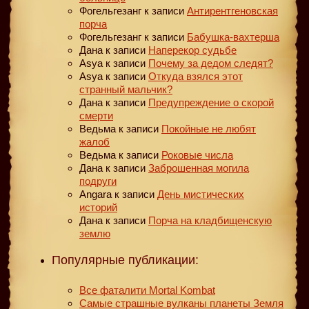
Фогельгезанг
к записи
Антирентгеновская
порча
Фогельгезанг
к записи
Бабушка-вахтерша
Дана
к записи
Наперекор судьбе
Asya
к записи
Почему за дедом следят?
Asya
к записи
Откуда взялся этот
странный мальчик?
Дана
к записи
Предупреждение о скорой
смерти
Ведьма
к записи
Покойные не любят
жалоб
Ведьма
к записи
Роковые числа
Дана
к записи
Заброшенная могила
подруги
Angara
к записи
День мистических
историй
Дана
к записи
Порча на кладбищенскую
землю
Популярные публикации:
Все фаталити Mortal Kombat
Самые страшные вулканы планеты Земля