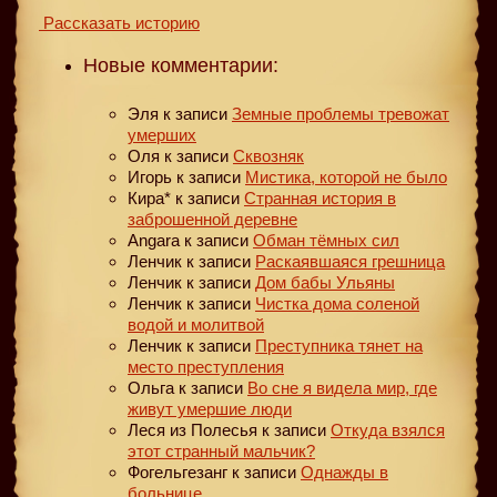
Рассказать историю
Новые комментарии:
Эля
к записи
Земные проблемы тревожат
умерших
Оля
к записи
Сквозняк
Игорь
к записи
Мистика, которой не было
Кира*
к записи
Странная история в
заброшенной деревне
Angara
к записи
Обман тёмных сил
Ленчик
к записи
Раскаявшаяся грешница
Ленчик
к записи
Дом бабы Ульяны
Ленчик
к записи
Чистка дома соленой
водой и молитвой
Ленчик
к записи
Преступника тянет на
место преступления
Ольга
к записи
Во сне я видела мир, где
живут умершие люди
Леся из Полесья
к записи
Откуда взялся
этот странный мальчик?
Фогельгезанг
к записи
Однажды в
больнице