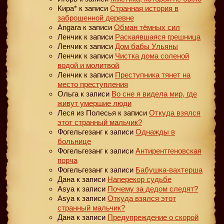
Кира*
к записи
Странная история в
заброшенной деревне
Angara
к записи
Обман тёмных сил
Ленчик
к записи
Раскаявшаяся грешница
Ленчик
к записи
Дом бабы Ульяны
Ленчик
к записи
Чистка дома соленой
водой и молитвой
Ленчик
к записи
Преступника тянет на
место преступления
Ольга
к записи
Во сне я видела мир, где
живут умершие люди
Леся из Полесья
к записи
Откуда взялся
этот странный мальчик?
Фогельгезанг
к записи
Однажды в
больнице
Фогельгезанг
к записи
Антирентгеновская
порча
Фогельгезанг
к записи
Бабушка-вахтерша
Дана
к записи
Наперекор судьбе
Asya
к записи
Почему за дедом следят?
Asya
к записи
Откуда взялся этот
странный мальчик?
Дана
к записи
Предупреждение о скорой