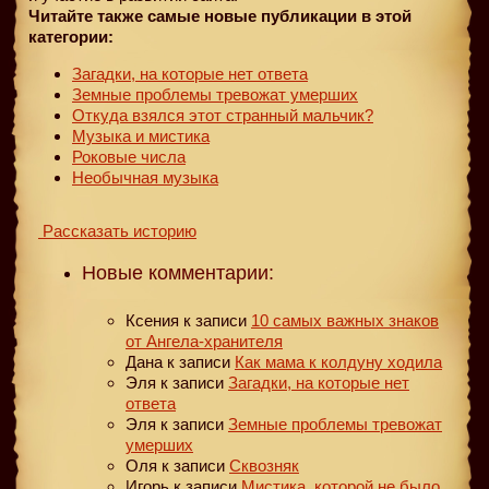
Читайте также самые новые публикации в этой
категории:
Загадки, на которые нет ответа
Земные проблемы тревожат умерших
Откуда взялся этот странный мальчик?
Музыка и мистика
Роковые числа
Необычная музыка
Рассказать историю
Новые комментарии:
Ксения
к записи
10 самых важных знаков
от Ангела-хранителя
Дана
к записи
Как мама к колдуну ходила
Эля
к записи
Загадки, на которые нет
ответа
Эля
к записи
Земные проблемы тревожат
умерших
Оля
к записи
Сквозняк
Игорь
к записи
Мистика, которой не было