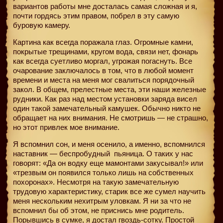
вариантов работы мне досталась самая сложная и я,
почти гордясь этим правом, побрел в эту самую
буровую камеру.
Картина как всегда поражала глаз. Огромные камни,
покрытые трещинами, кругом вода, связи нет, фонарь
как всегда суетливо моргал, угрожая погаснуть. Все
очарование заключалось в том, что в любой момент
времени и места на меня мог свалиться порядочный
закол. В общем, прелестные места, эти наши железные
рудники. Как раз над местом установки заряда висел
один такой замечательный камушек. Обычно никто не
обращает на них внимания. Не смотришь — не страшно,
но этот привлек мое внимание.
Я вспомнил сон, и меня осенило, а именно, вспомнился
наставник — беспробудный
пьяница. О таких у нас
говорят: «Да он водку еще мамонтами закусывал!» или
«трезвым он появился только лишь на собственных
похоронах». Несмотря на такую замечательную
трудовую характеристику, старик все же сумел научить
меня нескольким нехитрым уловкам. Я ни за что не
вспомнил бы об этом, не приснись мне родитель.
Порывшись в сумке, я достал гвоздь-сотку. Простой