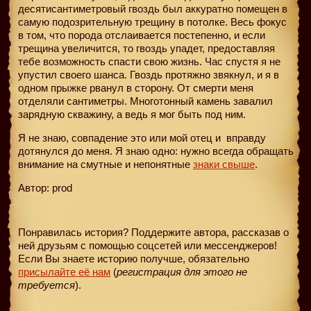
десятисантиметровый гвоздь был аккуратно помещен в
самую подозрительную трещину в потолке. Весь фокус
в том, что порода отслаивается постепенно, и если
трещина увеличится, то гвоздь упадет, предоставляя
тебе возможность спасти свою жизнь. Час спустя я не
упустил своего шанса. Гвоздь протяжно звякнул, и я в
одном прыжке рванул в сторону. От смерти меня
отделяли сантиметры. Многотонный камень завалил
зарядную скважину, а ведь я мог быть под ним.
Я не знаю, совпадение это или мой отец и
вправду
дотянулся до меня. Я знаю одно: нужно всегда обращать
внимание на смутные и непонятные
знаки свыше
.
Автор: prod
Понравилась история? Поддержите автора, рассказав о
ней друзьям с помощью соцсетей или мессенджеров!
Если Вы знаете историю получше, обязательно
присылайте её нам
(
регистрация для этого не
требуется
).