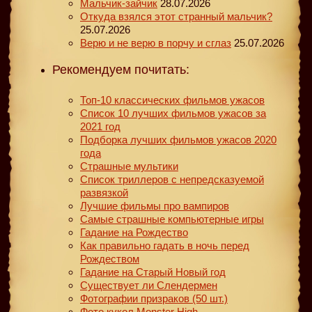
Мальчик-зайчик
28.07.2026
Откуда взялся этот странный мальчик?
25.07.2026
Верю и не верю в порчу и сглаз
25.07.2026
Рекомендуем почитать:
Топ-10 классических фильмов ужасов
Список 10 лучших фильмов ужасов за
2021 год
Подборка лучших фильмов ужасов 2020
года
Страшные мультики
Список триллеров с непредсказуемой
развязкой
Лучшие фильмы про вампиров
Самые страшные компьютерные игры
Гадание на Рождество
Как правильно гадать в ночь перед
Рождеством
Гадание на Старый Новый год
Существует ли Слендермен
Фотографии призраков (50 шт.)
Фото кукол Monster High