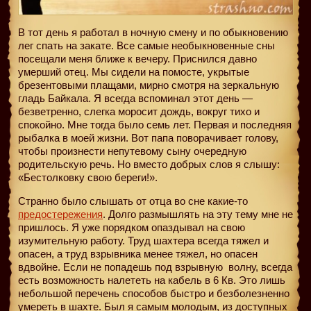
В тот день я работал в ночную смену и по обыкновению
лег спать на закате. Все самые необыкновенные сны
посещали меня ближе к вечеру. Приснился давно
умерший отец. Мы сидели на помосте, укрытые
брезентовыми плащами, мирно смотря на зеркальную
гладь Байкала. Я всегда вспоминал этот день —
безветренно, слегка моросит дождь, вокруг тихо и
спокойно. Мне тогда было семь лет. Первая и последняя
рыбалка в моей жизни. Вот папа поворачивает голову,
чтобы произнести непутевому сыну очередную
родительскую речь. Но вместо добрых слов я слышу:
«Бестолковку свою береги!».
Странно было слышать от отца во сне какие-то
предостережения
. Долго размышлять на эту тему мне не
пришлось. Я уже порядком опаздывал на свою
изумительную работу. Труд шахтера всегда тяжел и
опасен, а труд взрывника менее тяжел, но опасен
вдвойне. Если не попадешь под взрывную
волну, всегда
есть возможность налететь на кабель в 6 Кв. Это лишь
небольшой перечень способов быстро и безболезненно
умереть в шахте. Был я самым молодым, из доступных