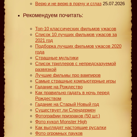
Верю и не верю в порчу и сглаз
25.07.2026
Рекомендуем почитать:
Топ-10 классических фильмов ужасов
Список 10 лучших фильмов ужасов за
2021 год
Подборка лучших фильмов ужасов 2020
года
Страшные мультики
Список триллеров с непредсказуемой
развязкой
Лучшие фильмы про вампиров
Самые страшные компьютерные игры
Гадание на Рождество
Как правильно гадать в ночь перед
Рождеством
Гадание на Старый Новый год
Существует ли Слендермен
Фотографии призраков (50 шт.)
Фото кукол Monster High
Как выглядят настоящие русалки
Фото огромных пауков