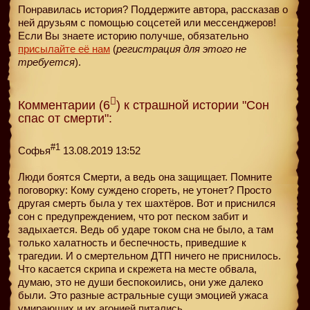
Понравилась история? Поддержите автора, рассказав о
ней друзьям с помощью соцсетей или мессенджеров!
Если Вы знаете историю получше, обязательно
присылайте её нам
(
регистрация для этого не
требуется
).
Комментарии (6
) к страшной истории "Сон
спас от смерти":
#1
Софья
13.08.2019 13:52
Люди боятся Смерти, а ведь она защищает. Помните
поговорку: Кому суждено сгореть, не утонет? Просто
другая смерть была у тех шахтёров. Вот и приснился
сон с предупреждением, что рот песком забит и
задыхается. Ведь об ударе током сна не было, а там
только халатность и беспечность, приведшие к
трагедии. И о смертельном ДТП ничего не приснилось.
Что касается скрипа и скрежета на месте обвала,
думаю, это не души беспокоились, они уже далеко
были. Это разные астральные сущи эмоцией ужаса
умирающих и их агонией питались.