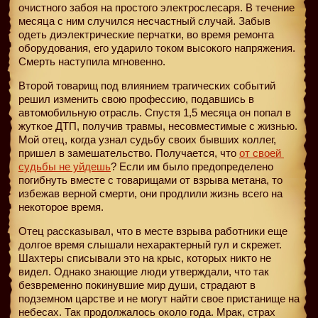
очистного забоя на простого электрослесаря. В течение
месяца с ним случился несчастный случай. Забыв
одеть диэлектрические перчатки, во время ремонта
оборудования, его ударило током высокого напряжения.
Смерть наступила мгновенно.
Второй товарищ под влиянием трагических событий
решил изменить свою профессию, подавшись в
автомобильную отрасль. Спустя 1,5 месяца он попал в
жуткое ДТП, получив травмы, несовместимые с жизнью.
Мой отец, когда узнал судьбу своих бывших коллег,
пришел в замешательство. Получается, что
от своей
судьбы не уйдешь
? Если им было предопределено
погибнуть вместе с товарищами от взрыва метана, то
избежав верной смерти, они продлили жизнь всего на
некоторое время.
Отец рассказывал, что в месте взрыва работники еще
долгое время слышали нехарактерный гул и скрежет.
Шахтеры списывали это на крыс, которых никто не
видел. Однако знающие люди утверждали, что так
безвременно покинувшие мир души, страдают в
подземном царстве и не могут найти свое пристанище на
небесах. Так продолжалось около года. Мрак, страх