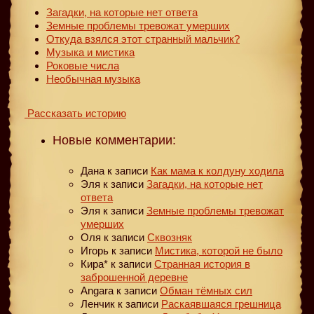
Загадки, на которые нет ответа
Земные проблемы тревожат умерших
Откуда взялся этот странный мальчик?
Музыка и мистика
Роковые числа
Необычная музыка
Рассказать историю
Новые комментарии:
Дана
к записи
Как мама к колдуну ходила
Эля
к записи
Загадки, на которые нет
ответа
Эля
к записи
Земные проблемы тревожат
умерших
Оля
к записи
Сквозняк
Игорь
к записи
Мистика, которой не было
Кира*
к записи
Странная история в
заброшенной деревне
Angara
к записи
Обман тёмных сил
Ленчик
к записи
Раскаявшаяся грешница