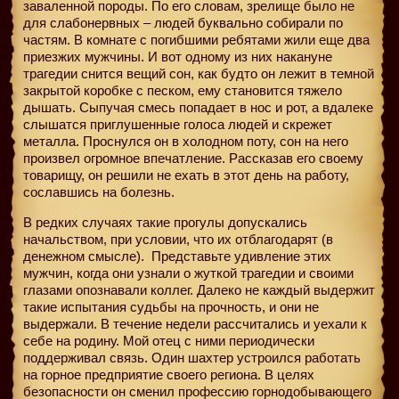
заваленной породы. По его словам, зрелище было не
для слабонервных – людей буквально собирали по
частям. В комнате с погибшими ребятами жили еще два
приезжих мужчины. И вот одному из них накануне
трагедии снится вещий сон, как будто он лежит в темной
закрытой коробке с песком, ему становится тяжело
дышать. Сыпучая смесь попадает в нос и рот, а вдалеке
слышатся приглушенные голоса людей и скрежет
металла. Проснулся он в холодном поту, сон на него
произвел огромное впечатление. Рассказав его своему
товарищу, он решили не ехать в этот день на работу,
сославшись на болезнь.
В редких случаях такие прогулы допускались
начальством, при условии, что их отблагодарят (в
денежном смысле).
Представьте удивление этих
мужчин, когда они узнали о жуткой трагедии и своими
глазами опознавали коллег. Далеко не каждый выдержит
такие испытания судьбы на прочность, и они не
выдержали. В течение недели рассчитались и уехали к
себе на родину. Мой отец с ними периодически
поддерживал связь. Один шахтер устроился работать
на горное предприятие своего региона. В целях
безопасности он сменил профессию горнодобывающего