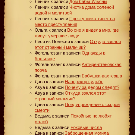
Ленчик
к записи
Дом бабы Ульяны
Ленчик
к записи
Чистка дома соленой
водой и молитвой
Ленчик
к записи
Преступника тянет на
место преступления
Ольга
к записи
Во сне я видела мир, где
живут умершие люди
Леся из Полесья
к записи
Откуда взялся
этот странный мальчик?
Фогельгезанг
к записи
Однажды в
больнице
Фогельгезанг
к записи
Антирентгеновская
порча
Фогельгезанг
к записи
Бабушка-вахтерша
Дана
к записи
Наперекор судьбе
Asya
к записи
Почему за дедом следят?
Asya
к записи
Откуда взялся этот
странный мальчик?
Дана
к записи
Предупреждение о скорой
смерти
Ведьма
к записи
Покойные не любят
жалоб
Ведьма
к записи
Роковые числа
Дана
к записи
Заброшенная могила