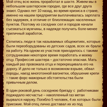
Мой отец всю жизнь проработал в шахте. Живем мы в
небольшом шахтерском городке, где все друг друга
знают. Однако лет 10 назад, во время кризиса в стране,
именно на нашем предприятии выплачивалась зарплата
без задержек, в отличие от близлежащих населенных
пунктов. Поэтому из соседних сел и городов начали
съезжаться мужчины, в надежде получить боле-менее
приличный заработок.
Селились люди в так называемых общежитиях, которые
были переоборудованы из детских садов, всех их брали
на работу. На одном из участков приходилось с такими
сотрудниками некоторое время поработать и моему
отцу. Профессия шахтера – достаточно опасная. Мать
каждый раз провожала отца и перекрещивала его на
дорогу. И дело не только в возможном взрыве, обвал
породы, наезд многотонной вагонетки, обрушение крепи
– такие форс-мажорные обстоятельства были
привычным делом.
В один роковой день соседнюю бригаду с
работниками
поджидало несчастье – накопленный газ метан
вырвался наружу. Погибло 5 человек, 4 их которых были
приезжие. Мой отец лично доставал их из под