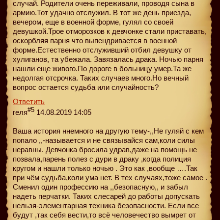
случай. Родители очень переживали, проводя сына в
армию.Тот удачно отслужил. В тот же день приезда,
вечером, еще в военной форме, гулял со своей
девушкой.Трое отморозков к девчонке стали приставать,
оскорбляя парня что выпендривается в военной
форме.Естественно отслуживший отбил девушку от
хулиганов, та убежала. Завязалась драка. Ночью парня
нашли еще живого.По дороге в больницу умер.Та же
недолгая отсрочка. Таких случаев много.Но вечный
вопрос остается судьба или случайность?
Ответить
#5
геля
14.08.2019 14:05
Ваша история ннемного на другую тему-,,Не гуляй с кем
попало ,,-называется и не связывайся сам,коли силы
неравны. Девчонка бросила удрав,даже на помощь не
позвала,парень полез с дури в драку ,когда полиция
кругом и нашли только ночью . Это как ,вообще ….Так
при чём судьба,коли ума нет. В тех случаях,тоже самое .
Сменил один профессию на ,,безопасную,, и забыл
надеть перчатки. Таких слесарей до работы допускать
нельзя-элементарная техника безопасности. Если все
будут ,так себя вести,то всё человечество вымрет от