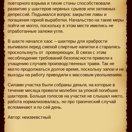
повторного взрыва и тихие стоны способствовали
развитию у шахтеров нервных срывов или затяжных
депрессий. Подымался вопрос закрытия лавы и
погашения горной выработки. Начальство на такие меры
пойти не могло, поскольку в этом месте имелись не
отработанные залежи угля.
В шахте начался хаос – шахтеры для храбрости
выпивали перед сменой спиртные напитки и старались
проскользнуть от
проверяющих. В связи с этим
несоблюдение требований безопасности привели к
учащению случаев производственных травм. Так не
могло продолжаться долгое время, поскольку запои и не
выходы на работу приводили к массовым увольнениям.
Силами участка были собраны деньги, на которые в
течение месяца провели молебен за упокой погибших
шахтеров. Больше голосов на участке не слышал никто,
работа нормализовалась, но про трагический случай
вспоминают и по сей день.
Автор: неизвевстный