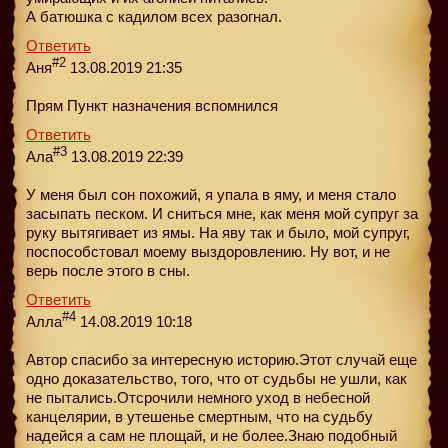
А батюшка с кадилом всех разогнал.
Ответить
#2
Аня
13.08.2019 21:35
Прям Пункт назначения вспомнился
Ответить
#3
Ала
13.08.2019 22:39
У меня был сон похожий, я упала в яму, и меня стало
засыпать песком. И сниться мне, как меня мой супруг за
руку вытягивает из ямы. На яву так и было, мой супруг,
поспособстовал моему выздоровлению. Ну вот, и не
верь после этого в сны.
Ответить
#4
Алла
14.08.2019 10:18
Aвтор спасибо за интересную историю.Этот случай еще
одно доказательство, того, что от судьбы не ушли, как
не пытались.Отсрочили немного уход в небесной
канцелярии, в утешенье смертным, что на судьбу
надейся а сам не площай, и не более.Знаю подобный