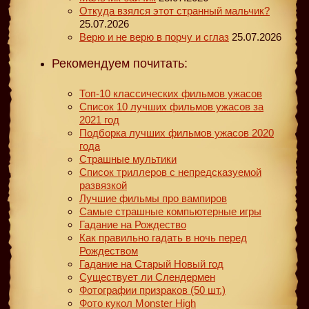
Откуда взялся этот странный мальчик?
25.07.2026
Верю и не верю в порчу и сглаз
25.07.2026
Рекомендуем почитать:
Топ-10 классических фильмов ужасов
Список 10 лучших фильмов ужасов за
2021 год
Подборка лучших фильмов ужасов 2020
года
Страшные мультики
Список триллеров с непредсказуемой
развязкой
Лучшие фильмы про вампиров
Самые страшные компьютерные игры
Гадание на Рождество
Как правильно гадать в ночь перед
Рождеством
Гадание на Старый Новый год
Существует ли Слендермен
Фотографии призраков (50 шт.)
Фото кукол Monster High