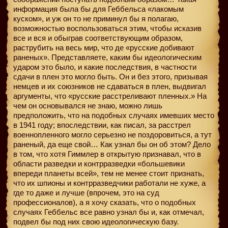
информация была бы для Геббельса «лакомым
куском», и уж он то не приминул бы я полагаю,
возможностью воспользоваться этим, чтобы исказив
все и вся и обыграв соответствующим образом,
раструбить на весь мир, что де «русские добивают
раненых». Представляете, каким бы идеологическим
ударом это было, и какие последствия, в частности
сдачи в плен это могло быть. Он и без этого, призывая
немцев и их союзников не сдаваться в плен, выдвигал
аргументы, что «русские расстреливают пленных.» На
чем он основывался не знаю, можно лишь
предположить, что на подобных случаях имевших место
в 1941 году; впоследствии, как писал, за расстрел
военнопленного могло серьезно не поздоровиться, а тут
раненый, да еще свой… Как узнал бы он об этом? Дело
в том, что хотя Гиммлер в открытую признавал, что в
области разведки и контрразведки «большевики
впереди планеты всей», тем не менее стоит признать,
что их шпионы и контрразведчики работали не хуже, а
где то даже и лучше (впрочем, это на суд
профессионалов), а я хочу сказать, что о подобных
случаях Геббельс все равно узнал бы и, как отмечал,
подвел бы под них свою идеологическую базу.