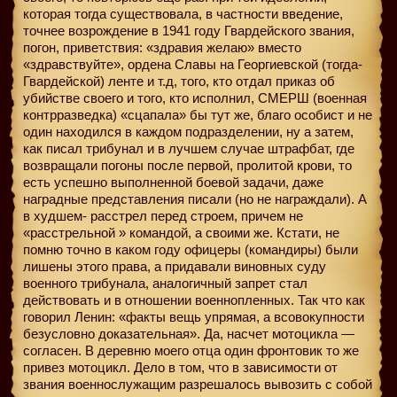
которая тогда существовала, в частности введение,
точнее возрождение в 1941 году Гвардейского звания,
погон, приветствия: «здравия желаю» вместо
«здравствуйте», ордена Славы на Георгиевской (тогда-
Гвардейской) ленте и т.д, того, кто отдал приказ об
убийстве своего и того, кто исполнил, СМЕРШ (военная
контрразведка) «сцапала» бы тут же, благо особист и не
один находился в каждом подразделении, ну а затем,
как писал трибунал и в лучшем случае штрафбат, где
возвращали погоны после первой, пролитой крови, то
есть успешно выполненной боевой задачи, даже
наградные представления писали (но не награждали). А
в худшем- расстрел перед строем, причем не
«расстрельной » командой, а своими же. Кстати, не
помню точно в каком году офицеры (командиры) были
лишены этого права, а придавали виновных суду
военного трибунала, аналогичный запрет стал
действовать и в отношении военнопленных. Так что как
говорил Ленин: «факты вещь упрямая, а всовокупности
безусловно доказательная». Да, насчет мотоцикла —
согласен. В деревню моего отца один фронтовик то же
привез мотоцикл. Дело в том, что в зависимости от
звания военнослужащим разрешалось вывозить с собой