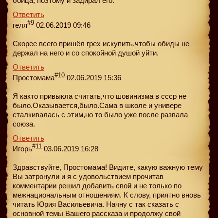
бойца, поэтому и задирал его.
Ответить
#9
геля
02.06.2019 09:46
Скорее всего пришёл грех искупить,чтобы обиды не
держал на него и со спокойной душой уйти.
Ответить
#10
Простомама
02.06.2019 15:36
Я както привыкла считать,что шовинизма в ссср не
было.Оказывается,было.Сама в школе и универе
сталкивалась с этим,но то было уже после развала
союза.
Ответить
#11
Игорь
03.06.2019 16:28
Здравствуйте, Простомама! Видите, какую важную тему
Вы затронули и я с удовольствием прочитав
комментарии решил добавить свой и не только по
межнациональным отношениям. К слову, приятно вновь
читать Юрия Васильевича. Начну с так сказать с
основной темы Вашего рассказа и продолжу свой