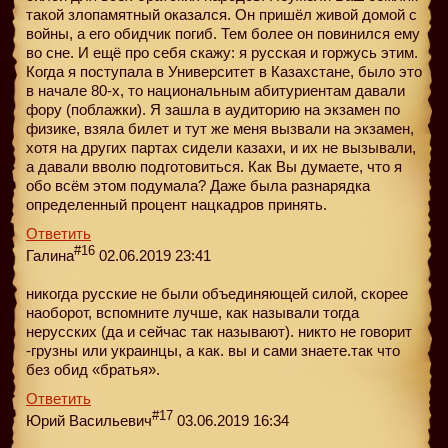
такой злопамятный оказался. Он пришёл живой домой с
войны, а его обидчик погиб. Тем более он повинился ему
во сне. И ещё про себя скажу: я русская и горжусь этим.
Когда я поступала в Университет в Казахстане, было это
в начале 80-х, то национальным абитуриентам давали
фору (поблажки). Я зашла в аудиторию на экзамен по
физике, взяла билет и тут же меня вызвали на экзамен,
хотя на других партах сидели казахи, и их не вызывали,
а давали вволю подготовиться. Как Вы думаете, что я
обо всём этом подумала? Даже была разнарядка
определенный процент нацкадров принять.
Ответить
#16
Галина
02.06.2019 23:41
никогда русские не были объединяющей силой, скорее
наоборот, вспомните лучше, как называли тогда
нерусских (да и сейчас так называют). никто не говорит
-грузны или украинцы, а как. вы и сами знаете.так что
без обид «братья».
Ответить
#17
Юрий Васильевич
03.06.2019 16:34