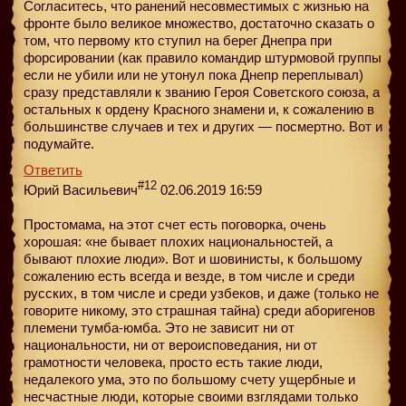
Согласитесь, что ранений несовместимых с жизнью на
фронте было великое множество, достаточно сказать о
том, что первому кто ступил на берег Днепра при
форсировании (как правило командир штурмовой группы
если не убили или не утонул пока Днепр переплывал)
сразу представляли к званию Героя Советского союза, а
остальных к ордену Красного знамени и, к сожалению в
большинстве случаев и тех и других — посмертно. Вот и
подумайте.
Ответить
#12
Юрий Васильевич
02.06.2019 16:59
Простомама, на этот счет есть поговорка, очень
хорошая: «не бывает плохих национальностей, а
бывают плохие люди». Вот и шовинисты, к большому
сожалению есть всегда и везде, в том числе и среди
русских, в том числе и среди узбеков, и даже (только не
говорите никому, это страшная тайна) среди аборигенов
племени тумба-юмба. Это не зависит ни от
национальности, ни от вероисповедания, ни от
грамотности человека, просто есть такие люди,
недалекого ума, это по большому счету ущербные и
несчастные люди, которые своими взглядами только