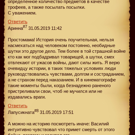
определенное количество предметов в качестве
трофеев, а также посылать посылки.
С уважением.
Ответить
#7
Аринна
31.05.2019 11:42
Простомама! История очень поучительная, нельзя
насмехаться над человеком постоянно, необидные
шутки это другое дело. Тем более в той страшной войне
кто как мог подбадривал товарищей, а шутки, смех
отвлекают от ужасов войны, дают силы жить. Я верю
очевидцу истории, в таких тяжелых условиях люди
руководствовались чувствами, долгом и состраданием,
а не страхом перед наказанием. И в кинематографе
такие моменты были, когда безнадежно раненого
пристреливали свои, чтоб не мучился или не
издавались враги.
Ответить
#8
Лапусикната
31.05.2019 17:51
А можно на историю посмотреть иначе: Василий
интуитивно чувствовал что примет смерть от этого