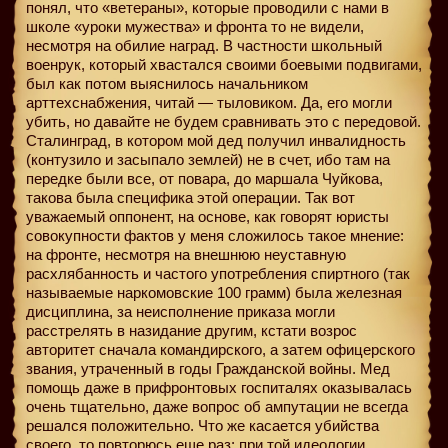
понял, что «ветераны», которые проводили с нами в
школе «уроки мужества» и фронта то не видели,
несмотря на обилие наград. В частности школьный
военрук, который хвастался своими боевыми подвигами,
был как потом выяснилось начальником
арттехснабжения, читай — тыловиком. Да, его могли
убить, но давайте не будем сравнивать это с передовой.
Сталинград, в котором мой дед получил инвалидность
(контузило и засыпало землей) не в счет, ибо там на
передке были все, от повара, до маршала Чуйкова,
такова была специфика этой операции. Так вот
уважаемый оппонент, на основе, как говорят юристы
совокупности фактов у меня сложилось такое мнение:
на фронте, несмотря на внешнюю неуставную
расхлябанность и частого употребления спиртного (так
называемые наркомовские 100 грамм) была железная
дисциплина, за неисполнение приказа могли
расстрелять в назидание другим, кстати возрос
авторитет сначала командирского, а затем офицерского
звания, утраченный в годы Гражданской войны. Мед
помощь даже в прифронтовых госпиталях оказывалась
очень тщательно, даже вопрос об ампутации не всегда
решался положительно. Что же касается убийства
своего, то повторюсь еще раз: при той идеологии,