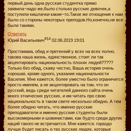
первый день одна русская студентка прямо
заявила~надо же,было столько русских девочек,а
поступили кишлачки какие~то.Такое же отнощение к нам
было со стороны некоторых преподов.Но,конечно,не все
были такими.
Ответить
#14
Юрий Васильевич
02.06.2019 19:01
Простомама, обид и претензий у всех на всех полно,
такова наша жизнь, единственное, стоит ли так
акцентировать национальность плохих людей?????
Только без обид, скажу честно, Ваша история очень
хорошая, кроме одного, указания национальности
Василия. Мне кажется, более уместно было ограничится
просто именем, а не акцентировать на том, что он
русский, ведь среди читателей данного сайта очень
много этнических русских, и им читать про свою
национальность в таком свете несколько обидно. А тем
более обидно читать, что именно русские
преподаватели и именно русские студенты были
высокомерными и шовинистами, как будто среди других
наций такого не встречается. Мне кажется. гораздо
лучше будет писать о тех русских людях, которые