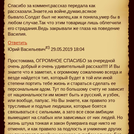
Спасибо за коммент,рассказ передала как
рассказали.Знаете,на войне,думаю,всякое
бывало.Солдат был не жилец,как я поняла,умер бы в
любом случае.Так что этим товарищи лишь облегчили
его страдания.Ведь закрывали же глаза на поведение
Василия.
Ответить
#3
Юрий Васильевич
29.05.2019 18:04
Простомама, ОГРОМНОЕ СПАСИБО за очередной
очень добрый и очень удивительный рассказ!!!!! И Вы
знаете что я заметил, к огромному сожалению всегда и
везде найдется тип, который будет в той или иной
степени портить тебе жизнь и стараться сделать ее
персональным адом. Тут по большому счету не зависит
от национальности им может быть и русский, и узбек,
или вообще, папуас. Но Вы знаете, как правило это
трусливые и подлые людишки, которые боятся
связываться с сильными, а зато все свои амбиции
вымещают на слабых или зависимых от них людей. Но
жизнь штука тонкая и закон бумеранга еще никто не
отменял, и как правило за подлость и унижение других