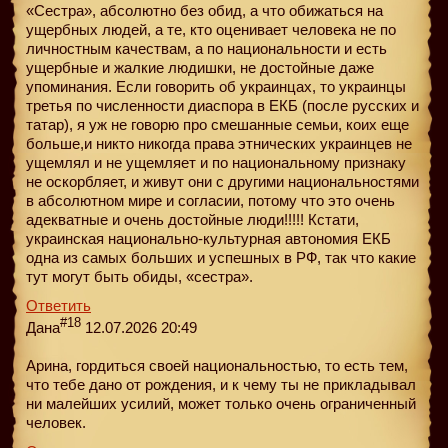
«Сестра», абсолютно без обид, а что обижаться на
ущербных людей, а те, кто оценивает человека не по
личностным качествам, а по национальности и есть
ущербные и жалкие людишки, не достойные даже
упоминания. Если говорить об украинцах, то украинцы
третья по численности диаспора в ЕКБ (после русских и
татар), я уж не говорю про смешанные семьи, коих еще
больше,и никто никогда права этнических украинцев не
ущемлял и не ущемляет и по национальному признаку
не оскорбляет, и живут они с другими национальностями
в абсолютном мире и согласии, потому что это очень
адекватные и очень достойные люди!!!!! Кстати,
украинская национально-культурная автономия ЕКБ
одна из самых больших и успешных в РФ, так что какие
тут могут быть обиды, «сестра».
Ответить
#18
Дана
12.07.2026 20:49
Арина, гордиться своей национальностью, то есть тем,
что тебе дано от рождения, и к чему ты не прикладывал
ни малейших усилий, может только очень ограниченный
человек.