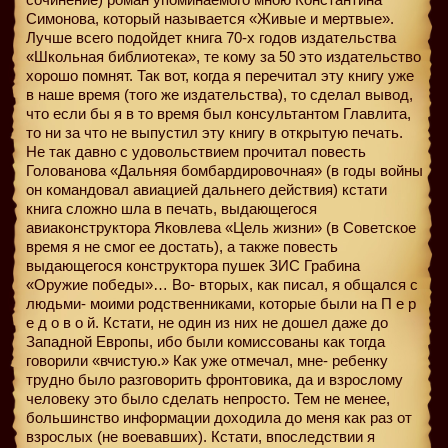
Симонова, который называется «Живые и мертвые».
Лучше всего подойдет книга 70-х годов издательства
«Школьная библиотека», те кому за 50 это издательство
хорошо помнят. Так вот, когда я перечитал эту книгу уже
в наше время (того же издательства), то сделал вывод,
что если бы я в то время был консультантом Главлита,
то ни за что не выпустил эту книгу в открытую печать.
Не так давно с удовольствием прочитал повесть
Голованова «Дальняя бомбардировочная» (в годы войны
он командовал авиацией дальнего действия) кстати
книга сложно шла в печать, выдающегося
авиаконструктора Яковлева «Цель жизни» (в Советское
время я не смог ее достать), а также повесть
выдающегося конструктора пушек ЗИС Грабина
«Оружие победы»… Во- вторых, как писал, я общался с
людьми- моими родственниками, которые были на П е р
е д о в о й. Кстати, не один из них не дошел даже до
Западной Европы, ибо были комиссованы как тогда
говорили «вчистую.» Как уже отмечал, мне- ребенку
трудно было разговорить фронтовика, да и взрослому
человеку это было сделать непросто. Тем не менее,
большинство информации доходила до меня как раз от
взрослых (не воевавших). Кстати, впоследствии я