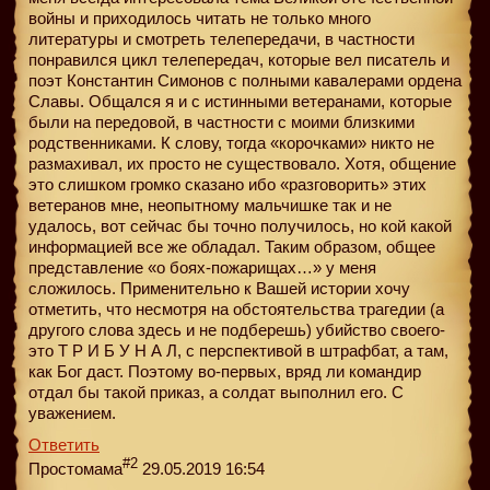
войны и приходилось читать не только много
литературы и смотреть телепередачи, в частности
понравился цикл телепередач, которые вел писатель и
поэт Константин Симонов с полными кавалерами ордена
Славы. Общался я и с истинными ветеранами, которые
были на передовой, в частности с моими близкими
родственниками. К слову, тогда «корочками» никто не
размахивал, их просто не существовало. Хотя, общение
это слишком громко сказано ибо «разговорить» этих
ветеранов мне, неопытному мальчишке так и не
удалось, вот сейчас бы точно получилось, но кой какой
информацией все же обладал. Таким образом, общее
представление «о боях-пожарищах…» у меня
сложилось. Применительно к Вашей истории хочу
отметить, что несмотря на обстоятельства трагедии (а
другого слова здесь и не подберешь) убийство своего-
это Т Р И Б У Н А Л, с перспективой в штрафбат, а там,
как Бог даст. Поэтому во-первых, вряд ли командир
отдал бы такой приказ, а солдат выполнил его. С
уважением.
Ответить
#2
Простомама
29.05.2019 16:54