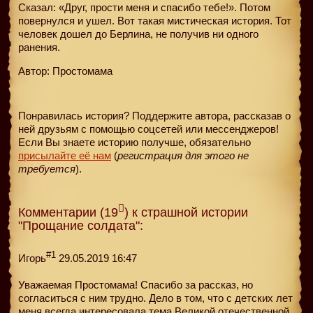
Сказал: «Друг, прости меня и спасибо тебе!». Потом
повернулся и ушел. Вот такая мистическая история. Тот
человек дошел до Берлина, не получив ни одного
ранения.
Автор: Простомама
Понравилась история? Поддержите автора, рассказав о
ней друзьям с помощью соцсетей или мессенджеров!
Если Вы знаете историю получше, обязательно
присылайте её нам
(
регистрация для этого не
требуется
).
Комментарии (19
) к страшной истории
"Прощание солдата":
#1
Игорь
29.05.2019 16:47
Уважаемая Простомама! Спасибо за рассказ, но
согласиться с ним трудно. Дело в том, что с детских лет
меня всегда интересовала тема Великой отечественной