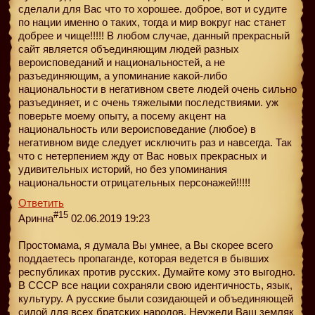
сделали для Вас что то хорошее. доброе, вот и судите
по нации именно о таких, тогда и мир вокруг нас станет
добрее и чище!!!!! В любом случае, данный прекрасный
сайт является объединяющим людей разных
вероисповеданий и национальностей, а не
разъединяющим, а упоминание какой-либо
национальности в негативном свете людей очень сильно
разъединяет, и с очень тяжелыми последствиями. уж
поверьте моему опыту, а посему акцент на
национальность или вероисповедание (любое) в
негативном виде следует исключить раз и навсегда. Так
что с нетерпением жду от Вас новых прекрасных и
удивительных историй, но без упоминания
национальности отрицательных персонажей!!!!!
Ответить
#15
Аринна
02.06.2019 19:23
Простомама, я думала Вы умнее, а Вы скорее всего
поддаетесь пропаганде, которая ведется в бывших
республиках против русских. Думайте кому это выгодно.
В СССР все нации сохраняли свою идентичность, язык,
культуру. А русские были созидающей и объединяющей
силой для всех братских народов. Неужели Ваш земляк