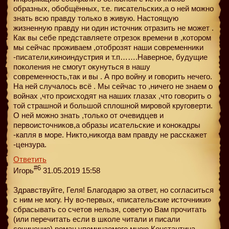
образных, обобщённых, т.е. писательских,а о ней можно
знать всю правду только в живую. Настоящую
жизненную правду ни один источник отразить не может .
Как вы себе представляете отрезок времени в ,котором
мы сейчас проживаем ,отоброзят наши современники
-писатели,киноиндустрия и т.п…….Наверное, будущие
поколения не смогут окунуться в нашу
современность,так и вы . А про войну и говорить нечего.
На ней случалось всё . Мы сейчас то ,ничего не знаем о
войнах ,что происходят на наших глазах ,что говорить о
той страшной и большой сплошной мировой круговерти.
О ней можно знать ,только от очевидцев и
первоисточников,а образы исательские и конокадры
-капля в море. Никто,никогда вам правду не расскажет
-цензура.
Ответить
#6
Игорь
31.05.2019 15:58
Здравствуйте, Геля! Благодарю за ответ, но согласиться
с ним не могу. Ну во-первых, «писательские источники»
сбрасывать со счетов нельзя, советую Вам прочитать
(или перечитать если в школе читали и писали
сочинение) роман упоминаемого мною Константина