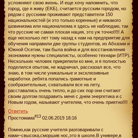
усложняют свою жизнь. И еще хочу напомнить, что
город, где я живу (ЕКБ), считается русским городом, но
рядом с русскими проживают представители 150
национальностей (и это только коренные) и никакого
шовинизма или национализма я здесь не наблюдаю, так
что русские не самая плохая нация, это уж точно!!!!! А
еще несколько лет тому назад к нам на предприятие для
обучения направили две группы студентов, из Абхазии и
Южной Осетии, там была война и для восстановления
экономики нужны специалисты, особенно технари (ИТР).
Нескольких человек прикрепили ко мне, и я полностью
поделился опытом, не жадничал, рассказал все, что
знаю, в том числе уникальные и эксклюзивные
наработки. ребята попались грамотные и
сообразительные, схватывали все на лету,
расставались очень тепло, и до сих пор они считают
своим долгом поздравить меня с днем энергетика и с
Новым годом, называют учителем, что очень приятно!!!!
Ответить
#13
Простомама
02.06.2019 18:16
Помню,как русские учителя разговаривали с
нами~свысока,сморшив нос,это в школе.В универе,в