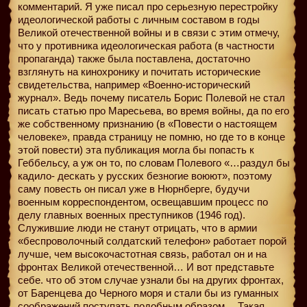
комментарий. Я уже писал про серьезную перестройку
идеологической работы с личным составом в годы
Великой отечественной войны и в связи с этим отмечу,
что у противника идеологическая работа (в частности
пропаганда) также была поставлена, достаточно
взглянуть на кинохронику и почитать исторические
свидетельства, например «Военно-исторический
журнал». Ведь почему писатель Борис Полевой не стал
писать статью про Маресьева, во время войны, да по его
же собственному признанию (в «Повести о настоящем
человеке», правда страницу не помню, но где то в конце
этой повести) эта публикация могла бы попасть к
Геббельсу, а уж он то, по словам Полевого «…раздул бы
кадило- дескать у русских безногие воюют», поэтому
саму повесть он писал уже в Нюрнберге, будучи
военным корреспондентом, освещавшим процесс по
делу главных военных преступников (1946 год).
Служившие люди не станут отрицать, что в армии
«беспроволочный солдатский телефон» работает порой
лучше, чем высокочастотная связь, работал он и на
фронтах Великой отечественной… И вот представьте
себе. что об этом случае узнали бы на других фронтах,
от Баренцева до Черного моря и стали бы из гуманных
соображений поступать подобным образом… Такая