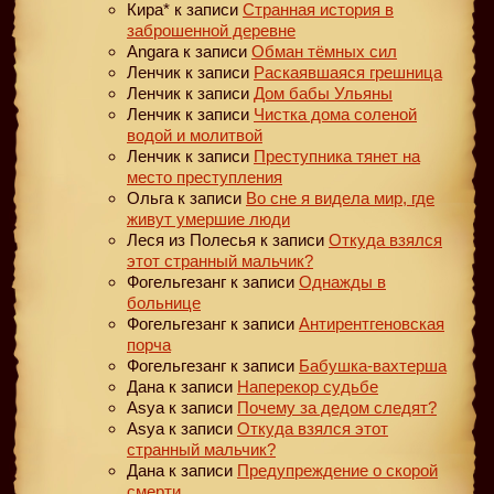
Кира*
к записи
Странная история в
заброшенной деревне
Angara
к записи
Обман тёмных сил
Ленчик
к записи
Раскаявшаяся грешница
Ленчик
к записи
Дом бабы Ульяны
Ленчик
к записи
Чистка дома соленой
водой и молитвой
Ленчик
к записи
Преступника тянет на
место преступления
Ольга
к записи
Во сне я видела мир, где
живут умершие люди
Леся из Полесья
к записи
Откуда взялся
этот странный мальчик?
Фогельгезанг
к записи
Однажды в
больнице
Фогельгезанг
к записи
Антирентгеновская
порча
Фогельгезанг
к записи
Бабушка-вахтерша
Дана
к записи
Наперекор судьбе
Asya
к записи
Почему за дедом следят?
Asya
к записи
Откуда взялся этот
странный мальчик?
Дана
к записи
Предупреждение о скорой
смерти