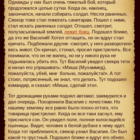
Однажды у них был очень тяжелый бой, который
продолжался целые сутки. Когда он, наконец,
закончился, начали собирать солдат. Несли раненных.
Свекор тоже стал помогать санитарам. Пошел с ними,
стал искать раненных солдат. Отошел, смотрит,
полузасыпанный землей,
лежит боец
. Подошел ближе,
да это же Василий! Хотел оттащить, но он вдруг стал
кричать. Подбежали другие -смотрят, у него разворотило
весь живот. Он кричал, стонал, просил пристрелить. Все
понимали, что он не жилец, но ни у никого рука не
подымалась убить его. Тут Василий увидел свекра тети
и начал его упрашивать: «Миша (Мухаммед),
пожалуйста, убей, мне
больно, пожалуйста!». А тот
стоял, потрясенный, не знал, что делать. Тут подошел
командир, и сказал: «Миша, сделай это».
Тот дрожащими руками поднял автомат, зажмурился и
дал очередь. Похоронили Василия с почестями. Но
нашему земляку все равно было плохо оттого, что
товарища пристрелил. Когда он все-таки заснул, ему
приснился сон. Он увидел поле, полное колосящейся
пшеницы. Видит, человек в белой рубахе к нему идет.
Когда тот приблизился, свекор узнал Василия. Он был
какой-то грустный. Подошел ближе и вдруг его обнял.