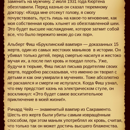
заменить на мужчину. 2 июля 1931 года Кюртена
обезглавили. Перед казнью он сказал тюремному
доктору: «Когда мне отсекут голову, я смогу
почувствовать, пусть лишь на какое-то мгновение, как
моя собственная кровь хлынет из обезглавленной шеи.
Это будет высшее наслаждение, которое затмит собой
все, что было пережито мною до сих пор».
Альберт Фиш «Бруклинский вампир» — доказанных 15
жертв, один из самых жестоких маньяков
в истории. Он
убивал только детей, перед смертью насилуя и жестоко
мучая их, а после пил кровь и поедал плоть. Уже,
будучи в тюрьме, Фиш писал письма родителям своих
жертв, подробно рассказывая, что именно он творил с
детьми и как они умирали в мучениях. Тоже абсолютно
не раскаялся и смерти не испугался. Когда Фиш узнал,
что ему предстоит казнь на электрическом стуле, он
воскликнул: «Это будет самое восхитительное
приключение в моей жизни!».
Ричард Чейз — знаменитый вампир из Сакраменто.
Шесть его жертв были убиты самым извращённым
способом, при этом маньяк употреблял их кровь, считая,
что только так он может достичь высшего блаженства.