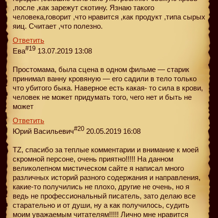
,после ,как зарежут скотину. Язнаю такого
человека,говорит ,что нравится ,как продукт ,типа сырых
яиц. Считает ,что полезно.
Ответить
#19
Ева
13.07.2019 13:08
Простомама, была сцена в одном фильме — старик
принимал ванну кровяную — его садили в тело только
что убитого быка. Наверное есть какая- то сила в крови,
человек не может придумать того, чего нет и быть не
может
Ответить
#20
Юрий Васильевич
20.05.2019 16:08
TZ, спасибо за теплые комментарии и внимание к моей
скромной персоне, очень приятно!!!!! На данном
великолепном мистическом сайте я написал много
различных историй разного содержания и направления,
какие-то получились не плохо, другие не очень, но я
ведь не профессиональный писатель, зато делаю все
старательно и от души, ну а как получилось, судить
моим уважаемым читателям!!!!! Лично мне нравится