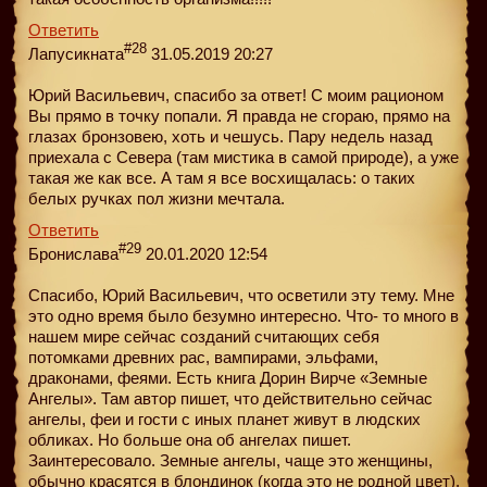
Ответить
#28
Лапусикната
31.05.2019 20:27
Юрий Васильевич, спасибо за ответ! С моим рационом
Вы прямо в точку попали. Я правда не сгораю, прямо на
глазах бронзовею, хоть и чешусь. Пару недель назад
приехала с Севера (там мистика в самой природе), а уже
такая же как все. А там я все восхищалась: о таких
белых ручках пол жизни мечтала.
Ответить
#29
Бронислава
20.01.2020 12:54
Спасибо, Юрий Васильевич, что осветили эту тему. Мне
это одно время было безумно интересно. Что- то много в
нашем мире сейчас созданий считающих себя
потомками древних рас, вампирами, эльфами,
драконами, феями. Есть книга Дорин Вирче «Земные
Ангелы». Там автор пишет, что действительно сейчас
ангелы, феи и гости с иных планет живут в людских
обликах. Но больше она об ангелах пишет.
Заинтересовало. Земные ангелы, чаще это женщины,
обычно красятся в блондинок (когда это не родной цвет),