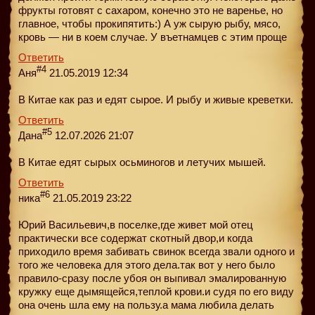
фрукты готовят с сахаром, конечно это не варенье, но
главное, чтобы прокипятить:) А уж сырую рыбу, мясо,
кровь — ни в коем случае. У въетнамцев с этим проще
Ответить
#4
Аня
21.05.2019 12:34
В Китае как раз и едят сырое. И рыбу и живые креветки.
Ответить
#5
Дана
12.07.2026 21:07
В Китае едят сырых осьминогов и летучих мышей.
Ответить
#6
ника
21.05.2019 23:22
Юрий Васильевич,в поселке,где живет мой отец
практически все содержат скотный двор,и когда
приходило время забивать свинок всегда звали одного и
того же человека для этого дела.так вот у него было
правило-сразу после убоя он выпивал эмалированную
кружку еще дымящейся,теплой крови.и судя по его виду
она очень шла ему на пользу.а мама любила делать