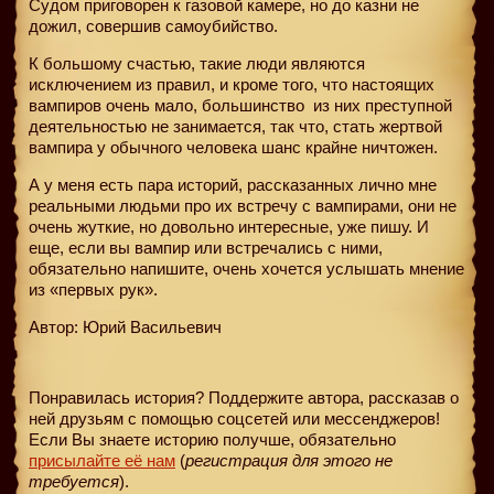
Судом приговорен к газовой камере, но до казни не
дожил, совершив самоубийство.
К большому счастью, такие люди являются
исключением из правил, и кроме того, что настоящих
вампиров очень мало, большинство
из них преступной
деятельностью не занимается, так что, стать жертвой
вампира у обычного человека шанс крайне ничтожен.
А у меня есть пара историй, рассказанных лично мне
реальными людьми про их встречу с вампирами, они не
очень жуткие, но довольно интересные, уже пишу. И
еще, если вы вампир или встречались с ними,
обязательно напишите, очень хочется услышать мнение
из «первых рук».
Автор: Юрий Васильевич
Понравилась история? Поддержите автора, рассказав о
ней друзьям с помощью соцсетей или мессенджеров!
Если Вы знаете историю получше, обязательно
присылайте её нам
(
регистрация для этого не
требуется
).