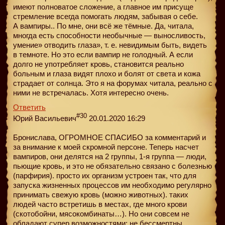
имеют полноватое сложение, а главное им присуще
стремление всегда помогать людям, забывая о себе.
А вампиры.. По мне, они всё же тёмные. Да, читала,
многда есть способности необычные — выносливость,
умение» отводить глаза», т. е. невидимым быть, видеть
в темноте. Но это если вампир не голодный. А если
долго не употребляет кровь, становится реально
больным и глаза видят плохо и болят от света и кожа
страдает от солнца. Это я на форумах читала, реально с
ними не встречалась. Хотя интересно очень.
Ответить
#30
Юрий Васильевич
20.01.2020 16:29
Бронислава, ОГРОМНОЕ СПАСИБО за комментарий и
за внимание к моей скромной персоне. Теперь насчет
вампиров, они делятся на 2 группы, 1-я группа — люди,
пьющие кровь, и это не обязательно связано с болезнью
(парфирия). просто их организм устроен так, что для
запуска жизненных процессов им необходимо регулярно
принимать свежую кровь (можно животных). таких
людей часто встретишь в местах, где много крови
(скотобойни, мясокомбинаты…). Но они совсем не
обладают супер возможностями: не бессмертны,