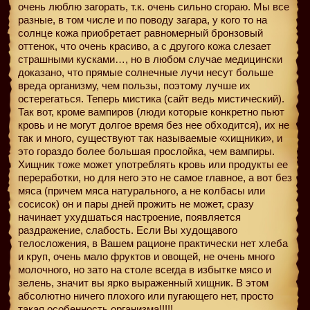
очень люблю загорать, т.к. очень сильно сгораю. Мы все
разные, в том числе и по поводу загара, у кого то на
солнце кожа приобретает равномерный бронзовый
оттенок, что очень красиво, а с другого кожа слезает
страшными кусками…, но в любом случае медицински
доказано, что прямые солнечные лучи несут больше
вреда организму, чем пользы, поэтому лучше их
остерегаться. Теперь мистика (сайт ведь мистический).
Так вот, кроме вампиров (люди которые конкретно пьют
кровь и не могут долгое время без нее обходится), их не
так и много, существуют так называемые «хищники», и
это гораздо более большая прослойка, чем вампиры.
Хищник тоже может употреблять кровь или продукты ее
переработки, но для него это не самое главное, а вот без
мяса (причем мяса натурального, а не колбасы или
сосисок) он и пары дней прожить не может, сразу
начинает ухудшаться настроение, появляется
раздражение, слабость. Если Вы худощавого
телосложения, в Вашем рационе практически нет хлеба
и круп, очень мало фруктов и овощей, не очень много
молочного, но зато на столе всегда в избытке мясо и
зелень, значит вы ярко выраженный хищник. В этом
абсолютно ничего плохого или пугающего нет, просто
такая особенность организма!!!!!