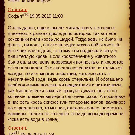
ответ на мой вопрос.
Ответить
#10
Софья
19.05.2019 11:00
Очень давно, ещё в школе, читала книгу о кочевых
племенах в рамках доклада по истории. Так вот все
кочевники пили кровь лошадей. Тогда ведь не было ни
фанты, ни колы, а в степи редко можно найти чистый
источник или родник, поэтому они надрезали вену и
пили тёплую кровь. Если кровотечение у животного
было сильное, вену перерезали полностью, и кровоток
останавливался. Это спасало кочевников не только от
жажды, но и от многих инфекций, которые есть в
некипячёной воде, ведь кровь стерильна. И обогащало
необходимыми полезными веществами и витаминами,
как биологически важный продукт. Думаю, без этого
кочевые племена вымерли бы очень скоро. А поскольку
в нас есть кровь скифов или татаро-монголов, вампиров
по определению, то мы все, следовательно, немножко
вампиры. Только не знаем об этом до поры до времени
-пока есть вода в кране).
Ответить
#11
TZ
19.05.2019 11:29