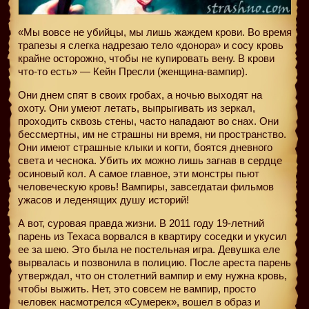
«Мы вовсе не убийцы, мы лишь жаждем крови. Во время
трапезы я слегка надрезаю тело «донора» и сосу кровь
крайне осторожно, чтобы не купировать вену. В крови
что-то есть» — Кейн Пресли (женщина-вампир).
Они днем спят в своих гробах, а ночью выходят на
охоту. Они умеют летать, выпрыгивать из зеркал,
проходить сквозь стены, часто нападают во снах. Они
бессмертны, им не страшны ни время, ни пространство.
Они имеют страшные клыки и когти, боятся дневного
света и чеснока. Убить их можно лишь загнав в сердце
осиновый кол. А самое главное, эти монстры пьют
человеческую кровь! Вампиры, завсегдатаи фильмов
ужасов и леденящих душу историй!
А вот, суровая правда жизни. В 2011 году 19-летний
парень из Техаса ворвался в квартиру соседки и укусил
ее за шею. Это была не постельная игра. Девушка еле
вырвалась и позвонила в полицию. После ареста парень
утверждал, что он столетний вампир и ему нужна кровь,
чтобы выжить. Нет, это совсем не вампир, просто
человек насмотрелся «Сумерек», вошел в образ и