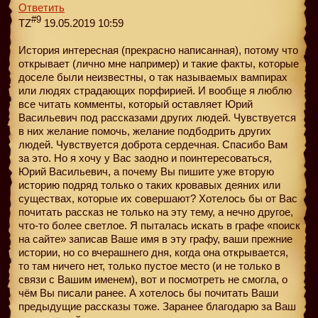
Ответить
#9
TZ
19.05.2019 10:59
История интересная (прекрасно написанная), потому что
открывает (лично мне например) и такие факты, которые
доселе были неизвестны, о так называемых вампирах
или людях страдающих порфирией. И вообще я люблю
все читать комменты, который оставляет Юрий
Васильевич под рассказами других людей. Чувствуется
в них желание помочь, желание подбодрить других
людей. Чувствуется доброта сердечная. Спасибо Вам
за это. Но я хочу у Вас заодно и поинтересоваться,
Юрий Васильевич, а почему Вы пишите уже вторую
историю подряд только о таких кровавых деяних или
существах, которые их совершают? Хотелось бы от Вас
почитать рассказ не только на эту тему, а нечно другое,
что-то более светлое. Я пыталась искать в графе «поиск
на сайте» записав Ваше имя в эту графу, ваши прежние
истории, но со вчерашнего дня, когда она открывается,
то там ничего нет, только пустое место (и не только в
связи с Вашим именем), вот и посмотреть не смогла, о
чём Вы писали ранее. А хотелось бы почитать Ваши
предыдущие рассказы тоже. Заранее благодарю за Ваш