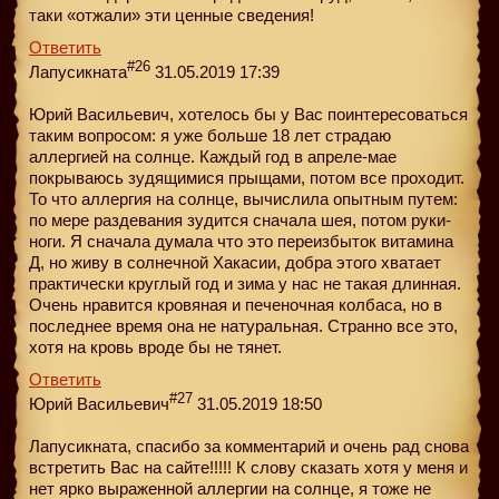
таки «отжали» эти ценные сведения!
Ответить
#26
Лапусикната
31.05.2019 17:39
Юрий Васильевич, хотелось бы у Вас поинтересоваться
таким вопросом: я уже больше 18 лет страдаю
аллергией на солнце. Каждый год в апреле-мае
покрываюсь зудящимися прыщами, потом все проходит.
То что аллергия на солнце, вычислила опытным путем:
по мере раздевания зудится сначала шея, потом руки-
ноги. Я сначала думала что это переизбыток витамина
Д, но живу в солнечной Хакасии, добра этого хватает
практически круглый год и зима у нас не такая длинная.
Очень нравится кровяная и печеночная колбаса, но в
последнее время она не натуральная. Странно все это,
хотя на кровь вроде бы не тянет.
Ответить
#27
Юрий Васильевич
31.05.2019 18:50
Лапусикната, спасибо за комментарий и очень рад снова
встретить Вас на сайте!!!!! К слову сказать хотя у меня и
нет ярко выраженной аллергии на солнце, я тоже не