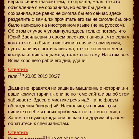
верила своим глазам) тем, что прочла, жаль что это
объявление я не сохранила, но если бы даже и
сохранила, всё равно не смогла бы его сейчас здесь
разделить с вами, т.к прочитать его вы не смогли бы, оно
было написано на иностранном языке (не на русском).
Об этом случае я упоминула здесь только потому, что
Юрий Васильевич в своем рассказе написал, что если у
кого-то что-то было в их жизни в связи с вампирами,
пусть напишут, вот и написала, то что косвенно меня
коснулась лишь однажды, только поэтому. На этом всё.
Всем хорошего рабочего дня, удачи!
Ответить
#15
геля
20.05.2019 20:27
Да,мне не нравятся ни ваши вымышленные истории ,ни
ваши комментарии,т.к они не по теме сайта и вы об этом
забываете .Здесь о мистике речь идёт ,а не форум
обсуждения биографий .Насколько, я понимаю,вы
пишите о себе и своих проблемах не от своего лица.
Зачем это нужно,когда они решаются другим образом-
обратитесь к специалистам.
Ответить
#16