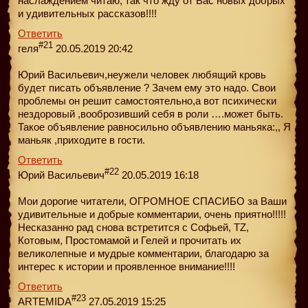
наслаждением читаю, так что жду от Вас новых добрых
и удивительных рассказов!!!!
Ответить
#21
геля
20.05.2019 20:42
Юрий Васильевич,неужели человек любящий кровь
будет писать объявление ? Зачем ему это надо. Свои
проблемы он решит самостоятельно,а вот психически
нездоровый ,вооброзивший себя в роли ….может быть.
Такое объявление равносильно объявлению маньяка:,, Я
маньяк ,приходите в гости.
Ответить
#22
Юрий Васильевич
20.05.2019 16:18
Мои дорогие читатели, ОГРОМНОЕ СПАСИБО за Ваши
удивительные и добрые комментарии, очень приятно!!!!!
Несказанно рад снова встретится с Софьей, TZ,
Котовым, Простомамой и Гелей и прочитать их
великолепные и мудрые комментарии, благодарю за
интерес к истории и проявленное внимание!!!!
Ответить
#23
ARTEMIDA
27.05.2019 15:25