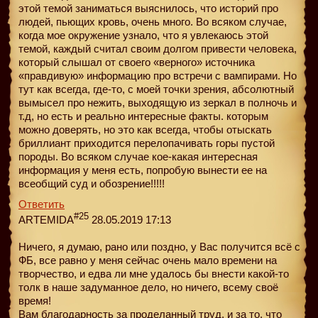
этой темой заниматься выяснилось, что историй про
людей, пьющих кровь, очень много. Во всяком случае,
когда мое окружение узнало, что я увлекаюсь этой
темой, каждый считал своим долгом привести человека,
который слышал от своего «верного» источника
«правдивую» информацию про встречи с вампирами. Но
тут как всегда, где-то, с моей точки зрения, абсолютный
вымысел про нежить, выходящую из зеркал в полночь и
т.д, но есть и реально интересные факты. которым
можно доверять, но это как всегда, чтобы отыскать
бриллиант приходится перелопачивать горы пустой
породы. Во всяком случае кое-какая интересная
информация у меня есть, попробую вынести ее на
всеобщий суд и обозрение!!!!!
Ответить
#25
ARTEMIDA
28.05.2019 17:13
Ничего, я думаю, рано или поздно, у Вас получится всё с
ФБ, все равно у меня сейчас очень мало времени на
творчество, и едва ли мне удалось бы внести какой-то
толк в наше задуманное дело, но ничего, всему своё
время!
Вам благодарность за проделанный труд, и за то, что