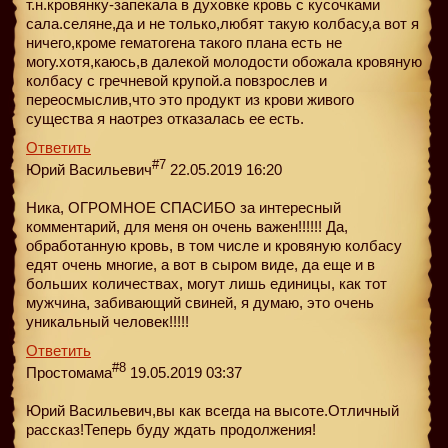
т.н.кровянку-запекала в духовке кровь с кусочками
сала.селяне,да и не только,любят такую колбасу,а вот я
ничего,кроме гематогена такого плана есть не
могу.хотя,каюсь,в далекой молодости обожала кровяную
колбасу с гречневой крупой.а повзрослев и
переосмыслив,что это продукт из крови живого
существа я наотрез отказалась ее есть.
Ответить
#7
Юрий Васильевич
22.05.2019 16:20
Ника, ОГРОМНОЕ СПАСИБО за интересный
комментарий, для меня он очень важен!!!!!! Да,
обработанную кровь, в том числе и кровяную колбасу
едят очень многие, а вот в сыром виде, да еще и в
больших количествах, могут лишь единицы, как тот
мужчина, забивающий свиней, я думаю, это очень
уникальный человек!!!!!
Ответить
#8
Простомама
19.05.2019 03:37
Юрий Васильевич,вы как всегда на высоте.Отличный
рассказ!Теперь буду ждать продолжения!