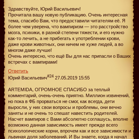
Здравствуйте, Юрий Васильевич!
Прочитала вашу новую публикацию. Очень интересная
тема, спасибо Вам, что предоставили читателям её. Я
более чем уверена, что вампиризм — это расстройство
мозга, психики, в разной степени тяжести, и его нужно
как-то лечить, а не прибегать к употреблении крови,
даже крови животных, они ничем не хуже людей, а во
многом даже лучше!
Очень интересно, что ещё Вы для нас припасли о Ваших
встречах с вампирами!
Ответить
#24
Юрий Васильевич
27.05.2019 15:55
ARTEMIDA, ОГРОМНОЕ СПАСИБО за теплый
комментарий, очень-очень приятно. Миллион извинений,
но пока в ФБ прорваться не смог, как всегда, дети
выросли, у них свои вопросы и проблемы, они вечно
заняты и не очень то спешат навестить родителей.
Насчет вампиров с Вами абсолютно соглашусь, вполне
возможно данная зависимость имеет прежде всего
психологические корни, впрочем как и все зависимости и
львиная доля заболеваний. И Вы знаете, когда я начал