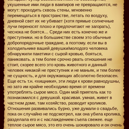
укушенные ими люди в вампиров не превращаются, не
могут: проходить сквозь стены, мгновенно
перемещаться в пространстве, летать по воздуху,
дневной свет их не убивает (хотя прямые солнечные
лучи переносят плохо и предпочитают не загорать),
чеснока не боятся… Среди них есть конечно же и
преступники. но в большинстве своем это обычные
добропорядочные граждане, а поэтому. если вы в
холодильнике вашей девушки/молодого человека
обнаружили пакетики с сырой кровью, бояться,
паниковать. а тем более срочно рвать отношения не
стоит, скорее всего это кровь животного и данный
человек никакой не преступник и не маньяк, и тем более
не сущность, и для окружающих абсолютно безопасен.
Еще есть т.н. «хищники», эти люди к крови равнодушны,
но зато им крайне необходимо время от времени
употреблять сырое мясо. Один мой приятель как то
познакомился с девушкой. красивая. умная, живет в
частном доме, там хозяйство, разводит кроликов.
Отношения развивались бурно, уже думали о свадьбе,
пока он случайно не подсмотрел, как она убила кролика,
разделала его и с наслаждением съела свежее. еще
теплое сырое мясо, это его очень шокировало и он очень