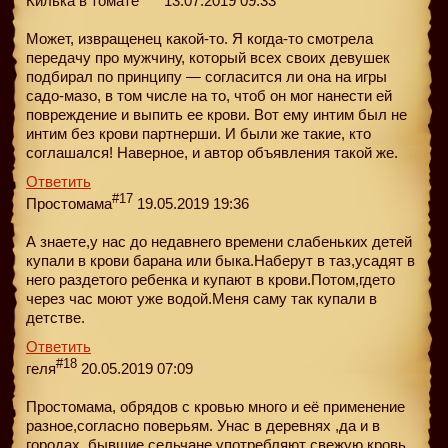
Килька в томате
13.07.2019 09:33
Может, извращенец какой-то. Я когда-то смотрела
передачу про мужчину, который всех своих девушек
подбирал по принципу — согласится ли она на игры
садо-мазо, в том числе на то, чтоб он мог нанести ей
повреждение и выпить ее крови. Вот ему интим был не
интим без крови партнерши. И были же такие, кто
соглашался! Наверное, и автор объявления такой же.
Ответить
#17
Простомама
19.05.2019 19:36
А знаете,у нас до недавнего времени слабеньких детей
купали в крови барана или быка.Наберут в таз,усадят в
него раздетого ребенка и купают в крови.Потом,гдето
через час моют уже водой.Меня саму так купали в
детстве.
Ответить
#18
геля
20.05.2019 07:09
Простомама, обрядов с кровью много и её применение
разное,согласно поверьям. Унас в деревнях ,да и в
городах ,бывшие сельчане употребляют свежую кровь