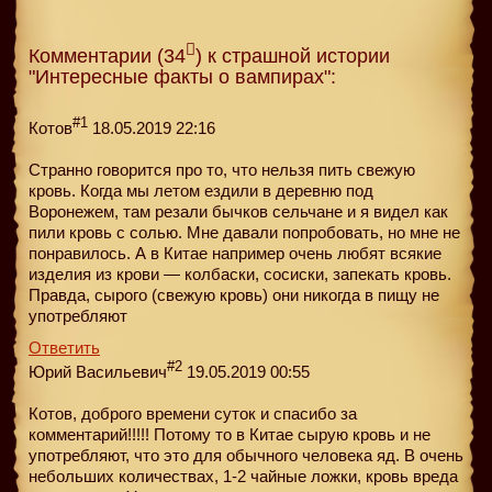
Комментарии (34
) к страшной истории
"Интересные факты о вампирах":
#1
Котов
18.05.2019 22:16
Странно говорится про то, что нельзя пить свежую
кровь. Когда мы летом ездили в деревню под
Воронежем, там резали бычков сельчане и я видел как
пили кровь с солью. Мне давали попробовать, но мне не
понравилось. А в Китае например очень любят всякие
изделия из крови — колбаски, сосиски, запекать кровь.
Правда, сырого (свежую кровь) они никогда в пищу не
употребляют
Ответить
#2
Юрий Васильевич
19.05.2019 00:55
Котов, доброго времени суток и спасибо за
комментарий!!!!! Потому то в Китае сырую кровь и не
употребляют, что это для обычного человека яд. В очень
небольших количествах, 1-2 чайные ложки, кровь вреда