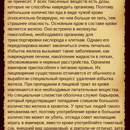
не принесет. У всех токсичных веществ есть дозы,
которые не способны навредить организму. Поэтому
небольшое количество яда в виде чужой крови
относительно безвредно, но чем больше ее пить, тем
страшнее опасность. Основным ядом в составе крови
является железо. Оно встроено в молекулы
гемоглобина, необходимого организму для
транспортировки кислорода к клеткам. Однако его
передозировка может закончиться очень печально.
Избыток железа вызывает такие заболевания, как
повреждение печени, накопление жидкости в легких,
обезвоживание и нервные расстройства. Организм
вампиров приспособлен к питанию кровью. Их
пищеварение существенно отличается от обычного и
выработан специальный процесс удаления избытка
железа. При пропадании в пищевой тракт из крови
извлекаются все необходимые питательные вещества.
Но специальная слизистая оболочка служит барьером,
который предотвращает попадание слишком большого
количество железа в кровоток. У простых людей такого
механизма нет, поэтому употребление крови в большом
количестве может их убить. отсюда совет желающим
играть в вампиров, вместо крови употребляйте томатный
сок, внешний вид одинаковый, и зрители не отличат, зато