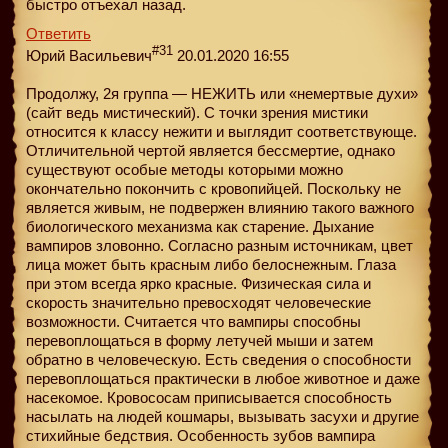
быстро отъехал назад.
Ответить
#31
Юрий Васильевич
20.01.2020 16:55
Продолжу, 2я группа — НЕЖИТЬ или «немертвые духи»
(сайт ведь мистический). С точки зрения мистики
относится к классу нежити и выглядит соответствующе.
Отличительной чертой является бессмертие, однако
существуют особые методы которыми можно
окончательно покончить с кровопийцей. Поскольку не
является живым, не подвержен влиянию такого важного
биологического механизма как старение. Дыхание
вампиров зловонно. Согласно разным источникам, цвет
лица может быть красным либо белоснежным. Глаза
при этом всегда ярко красные. Физическая сила и
скорость значительно превосходят человеческие
возможности. Считается что вампиры способны
перевоплощаться в форму летучей мыши и затем
обратно в человеческую. Есть сведения о способности
перевоплощаться практически в любое животное и даже
насекомое. Кровососам приписывается способность
насылать на людей кошмары, вызывать засухи и другие
стихийные бедствия. Особенность зубов вампира