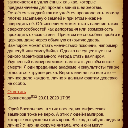
заключается в удлинённых клыках, которые
предназначены для прокалывания шеи жертвы.
Остаётся загадкой как им удаётся преодолевать могилу
плотно засыпанную землёй и при этом никак не
повредить её. Объяснением может стать наличие таких
сверхспособностей как депортация или возможность
проходить сквозь стены. При этом не способны пройти в
церковь даже через обычную открытую дверь.
Вампиром может стать «нечистый» покойник, например
душегуб или самоубийца. Однако не существует ни
одного гарантированного метода стать вампиром.
Укушенный вампиром может сам стать упырём после
смерти. Люди преданные анафеме и оккультисты так же
относятся к группе риска. Верить или нет во все это —
личное дело каждого, лично я данным фактам доверяю
не особо.
Ответить
#32
Бронислава
20.01.2020 17:39
Юрий Васильевич, в этих последних мифических
вампиров тоже не верю. А этих людей-вампиров,
которые вынуждены пить кровь Вы когда-нибудь видели
лично? У них на форуме читала, что и они могут