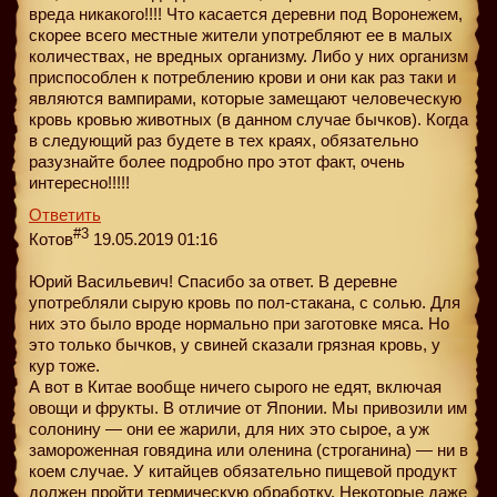
вреда никакого!!!! Что касается деревни под Воронежем,
скорее всего местные жители употребляют ее в малых
количествах, не вредных организму. Либо у них организм
приспособлен к потреблению крови и они как раз таки и
являются вампирами, которые замещают человеческую
кровь кровью животных (в данном случае бычков). Когда
в следующий раз будете в тех краях, обязательно
разузнайте более подробно про этот факт, очень
интересно!!!!!
Ответить
#3
Котов
19.05.2019 01:16
Юрий Васильевич! Спасибо за ответ. В деревне
употребляли сырую кровь по пол-стакана, с солью. Для
них это было вроде нормально при заготовке мяса. Но
это только бычков, у свиней сказали грязная кровь, у
кур тоже.
А вот в Китае вообще ничего сырого не едят, включая
овощи и фрукты. В отличие от Японии. Мы привозили им
солонину — они ее жарили, для них это сырое, а уж
замороженная говядина или оленина (строганина) — ни в
коем случае. У китайцев обязательно пищевой продукт
должен пройти термическую обработку. Некоторые даже