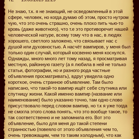
Не знаю, т.к. я не знающий, не осведомленный в этой
сфере, человек, но когда думаю об этом, просто нутром
чую, что это очень страшно, очень плохо пить чью-то
кровь (даже животного), что т.е это противоречит нашей
человеческой натуре, всему тому что в нас, в людях
хорошего, светлого заложено, что связывает нас с
душой или духовностью. А насчёт вампиров, у меня был
только один случай, который косвенно меня коснулся.
Однажды, много много лет тому назад, я просматривая
местную, районную газету (а я любила в ней не только
статьи, фотографии, но и разного рода частные
объявления просматривать), вдруг увидела одно
короткое, очень странное объявление. Там было
написано, что такой-то вампир ищёт себе спутника или
спутницу жизни. Какой именно вампир (название или
наименование) было указанно точно, там одно слово
присуствовало перед словом вампир, но т.к я уже тогда
не смогла этого слова понять, что это вообще такое, то
так соответственно и не запомнила его. Вот это
объявление, было для меня до такой степени
странностью (повеяло от этого объявления чем то,
очень тревожащим, чем то таким холодным), что как