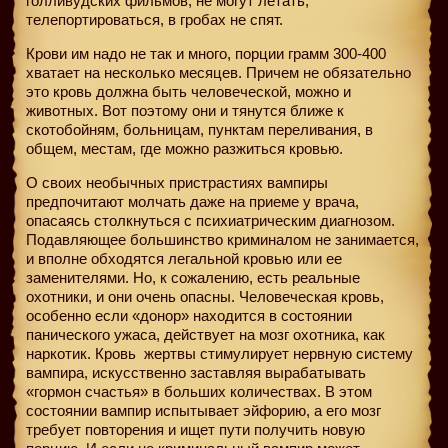
голливудских фильмов, не могут летать,
телепортироваться, в гробах не спят.
Крови им надо не так и много, порции грамм 300-400
хватает на несколько месяцев. Причем не обязательно
это кровь должна быть человеческой, можно и
животных. Вот поэтому они и тянутся ближе к
скотобойням, больницам, пунктам переливания, в
общем, местам, где можно разжиться кровью.
О своих необычных пристрастиях вампиры
предпочитают молчать даже на приеме у врача,
опасаясь столкнуться с психиатрическим диагнозом.
Подавляющее большинство криминалом не занимается,
и вполне обходятся легальной кровью или ее
заменителями. Но, к сожалению, есть реальные
охотники, и они очень опасны. Человеческая кровь,
особенно если «донор» находится в состоянии
панического ужаса, действует на мозг охотника, как
наркотик. Кровь
жертвы стимулирует нервную систему
вампира, искусственно заставляя вырабатывать
«гормон счастья» в больших количествах. В этом
состоянии вампир испытывает эйфорию, а его мозг
требует повторения и ищет пути получить новую