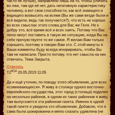
часто не лучше), направлено лишь на то, чтобы уличить
во лжи, там где её нет, дать негативную характеристику
человеку, а вот свои способности, как всё знающего и
видящего возвысить на всеми (Вы же сами везде были и
всё видели, ведь так получается?), что есть не хорошо
во всех смыслах этого слова для Вас же Геля. Не к
добру это, всё время всё и всех хаять. Потому что Вас
легко могут поставить в такую же ситуацию, когда Вы на
себе прочувствуете то же самое. Я желаю Вам только
хорошего, поэтому и говорю Вам это. С этой минуты я
Ваши комменты буду всегда игнорировать, чтобы Вы
там не написали. Просто потому, что нет смысла на них
отвечать. Тема Закрыта.
Ответить
#14
TZ
20.05.2019 11:05
Да и ещё уточню, по поводу этого объявления, для всех
«сомневающихся». Я живу в столице одного восточно-
европейского государства, этот город (столица) поделен
на несколько районов, в одном из таких районнов я живу,
там выпускается эта районная газета. Именно в одной
такой газете я увидела это объявление. Добавлю, что я
сама была шокированна и мягко сказать удивлена (не