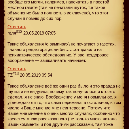
вообще его могли, например, напечатать в простой
местной газете (там не печатали шуток, т.е такое
объяснение было полностью исключено), что этот
случай я помню до сих пор.
Ответить
#12
геля
20.05.2019 07:05
Такие объявления \о вампирах\ не печатают в газетах.
Главного редактора ,если бы…….отправили на
психиатрическое обследование. У вас нездоровое
воображение — зашкаливать начинает.
Ответить
#13
TZ
20.05.2019 09:54
Такое объявление всё же один раз было и это правда не
шутка и не выдумка, почему так получилось и кто это
сделал, я не знаю. Воображение у меня нормальное, я
утверждаю ли то, что сама пережила, а остальное, в том
числе и Ваше мнение мне неинтересно. Потому что
Ваше мне мнение в очень многих случаях, особенно что
касается мною рассказанного (не только мною, читала
Ваши комменты и под другими рассказами, там тоже