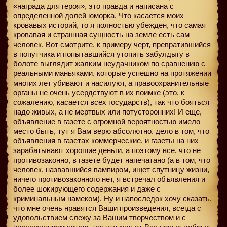
«награда для героя», это правда и написана с
определенной долей юморка. Что касается моих
кровавых историй, то я полностью убежден, что самая
кровавая и страшная сущность на земле есть сам
человек. Вот смотрите, к примеру черт, превратившийся
в попутчика и попытавшийся утопить забулдыгу в
болоте выглядит жалким неудачником по сравнению с
реальными маньяками, которые успешно на протяжении
многих лет убивают и насилуют, а правоохранительные
органы не очень усердствуют в их поимке (это, к
сожалению, касается всех государств), так что бояться
надо живых, а не мертвых или потусторонних! И еще,
объявление в газете с огромной вероятностью имело
место быть, тут я Вам верю абсолютно. дело в том, что
объявления в газетах коммерческие, и газеты на них
зарабатывают хорошие деньги, а поэтому все, что не
противозаконно, в газете будет напечатано (а в том, что
человек, назвавшийся вампиром, ищет спутницу жизни,
ничего противозаконного нет, я встречал объявления и
более шокирующего содержания и даже с
криминальным намеком). Ну и напоследок хочу сказать,
что мне очень нравятся Ваши произведения, всегда с
удовольствием слежу за Вашим творчеством и с