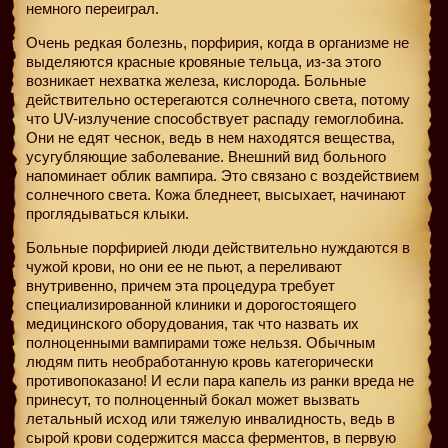
немного переиграл.
Очень редкая болезнь, порфирия, когда в организме не
выделяются красные кровяные тельца, из-за этого
возникает нехватка железа, кислорода. Больные
действительно остерегаются солнечного света, потому
что UV-излучение способствует распаду гемоглобина.
Они не едят чеснок, ведь в нем находятся вещества,
усугубляющие заболевание. Внешний вид больного
напоминает облик вампира. Это связано с воздействием
солнечного света. Кожа бледнеет, высыхает, начинают
проглядываться клыки.
Больные порфирией люди действительно нуждаются в
чужой крови, но они ее не пьют, а переливают
внутривенно, причем эта процедура требует
специализированной клиники и дорогостоящего
медицинского оборудования, так что назвать их
полноценными вампирами тоже нельзя. Обычным
людям пить необработанную кровь категорически
противопоказано! И если пара капель из ранки вреда не
принесут, то полноценный бокал может вызвать
летальный исход или тяжелую инвалидность, ведь в
сырой крови содержится масса ферментов, в первую