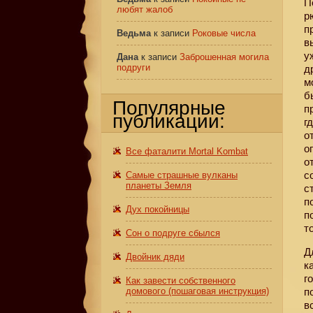
П
любят жалоб
р
п
Ведьма
к записи
Роковые числа
в
у
Дана
к записи
Заброшенная могила
подруги
д
м
б
Популярные
п
публикации:
г
о
о
Все фаталити Mortal Kombat
о
с
Самые страшные вулканы
планеты Земля
с
п
Дух покойницы
п
т
Сон о подруге сбылся
Д
Двойник дяди
к
г
Как завести собственного
домового (пошаговая инструкция)
п
в