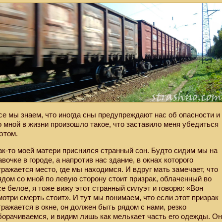
се мы знаем, что иногда сны предупреждают нас об опасности и
о мной в жизни произошло такое, что заставило меня убедиться
 этом.
ак-то моей матери приснился странный сон. Будто сидим мы на
авочке в городе, а напротив нас здание, в окнах которого
тражается место, где мы находимся. И вдруг мать замечает, что
ядом со мной по левую сторону стоит призрак, облаченный во
се белое, я тоже вижу этот странный силуэт и говорю: «Вон
мотри смерть стоит». И тут мы понимаем, что если этот призрак
тражается в окне, он должен быть рядом с нами, резко
борачиваемся, и видим лишь как мелькает часть его одежды. О