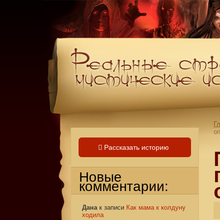
Г
о
Рассказать историю
Новые
комментарии:
Дана
к записи
Как мама к колдуну
ходила