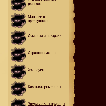
рассказы
Маньяки и
преступники
Домовые и призраки
Страшно смешно
Хэллоуин
Компьютерные игры
Звери и силы природы