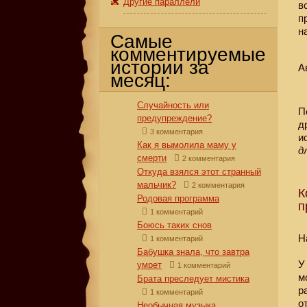
Другие параллели
в
п
н
Самые
комментируемые
истории за
А
месяц:
Случайность или
П
предупреждение?
д
3 комментария
и
Как я вымолила маму у
д
смерти
2 комментария
Откуда взялся этот странный
мальчик?
2 комментария
К
Родовая программа
п
1 комментарий
Боюсь таких снов
Н
1 комментарий
Бабушка знала, что завтра
У
умрет
1 комментарий
м
Брата преследует мистика
р
1 комментарий
о
Необычная музыка