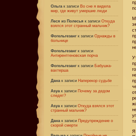
п
Ольга
к записи
Во сне я видела
п
мир, где живут умершие люди
М
Леся из Полесья
к записи
Откуда
э
взялся этот странный мальчик?
с
п
Фогельгезанг
к записи
Однажды в
больнице
п
н
Фогельгезанг
к записи
Антирентгеновская порча
У
п
Фогельгезанг
к записи
Бабушка-
г
вахтерша
н
п
Дана
к записи
Наперекор судьбе
ч
Asya
к записи
Почему за дедом
о
следят?
р
ж
Asya
к записи
Откуда взялся этот
н
странный мальчик?
у
Дана
к записи
Предупреждение о
т
скорой смерти
Я
Ведьма
к записи
Покойные не