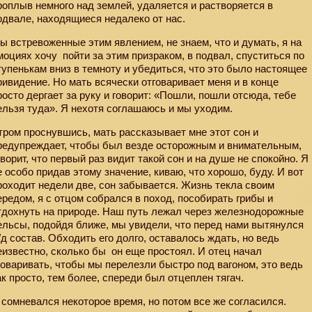
роплыв немного над землей, удаляется и растворяется в
одвале, находящиеся недалеко от нас.
ы встревоженные этим явлением, не знаем, что и думать, я на
моциях хочу
пойти за этим призраком, в подвал, спуститься по
тупенькам вниз в темноту и убедиться, что это было настоящее
ривидение. Но мать всячески отговаривает меня и в конце
росто дергает за руку и говорит: «Пошли, пошли отсюда, тебе
ельзя туда». Я нехотя соглашаюсь и мы уходим.
тром проснувшись, мать рассказывает мне этот сон и
редупреждает, чтобы был везде осторожным и внимательным,
оворит, что первый раз видит такой сон и на душе не спокойно. Я
е особо придав этому значение, киваю, что хорошо, буду. И вот
роходит недели две, сон забывается. Жизнь текла своим
ередом, я с отцом собрался в поход, пособирать грибы и
тдохнуть на природе. Наш путь лежал через железнодорожные
ельсы, подойдя ближе, мы увидели, что перед нами вытянулся
/д состав. Обходить его долго, оставалось ждать, но ведь
еизвестно, сколько бы
он еще простоял. И отец начал
говаривать, чтобы мы перелезли быстро под вагоном, это ведь
ак просто, тем более, спереди был отцеплен тягач.
 сомневался некоторое время, но потом все же согласился.