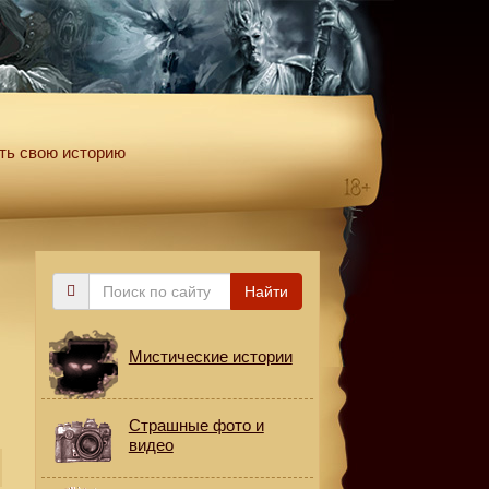
ть свою историю
Поиск
Найти
по
сайту
Мистические истории
Страшные фото и
видео