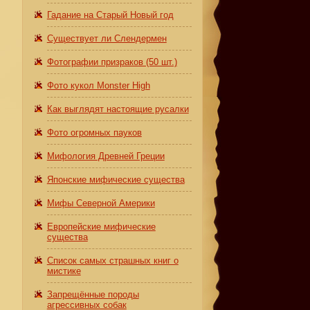
Гадание на Старый Новый год
Существует ли Слендермен
Фотографии призраков (50 шт.)
Фото кукол Monster High
Как выглядят настоящие русалки
,
Фото огромных пауков
Мифология Древней Греции
Японские мифические существа
Мифы Северной Америки
Европейские мифические
существа
Список самых страшных книг о
мистике
Запрещённые породы
агрессивных собак