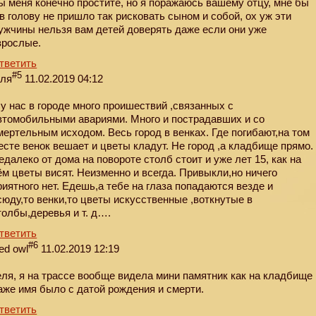
ы меня конечно простите, но я поражаюсь вашему отцу, мне бы
 в голову не пришло так рисковать сыном и собой, ох уж эти
ужчины нельзя вам детей доверять даже если они уже
зрослые.
тветить
#5
еля
11.02.2019 04:12
 у нас в городе много проишествий ,связанных с
втомобильными авариями. Много и пострадавших и со
мертельным исходом. Весь город в венках. Где погибают,на том
есте венок вешает и цветы кладут. Не город ,а кладбище прямо.
едалеко от дома на повороте столб стоит и уже лет 15, как на
ём цветы висят. Неизменно и всегда. Привыкли,но ничего
риятного нет. Едешь,а тебе на глаза попадаются везде и
сюду,то венки,то цветы искусственные ,воткнутые в
толбы,деревья и т. д….
тветить
#6
ed owl
11.02.2019 12:19
еля, я на трассе вообще видела мини памятник как на кладбище
аже имя было с датой рождения и смерти.
тветить