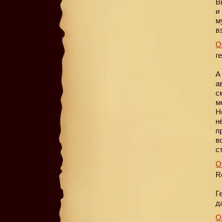
В
и
м
в
О
г
А
а
с
м
Н
н
п
в
с
О
R
Г
д
О