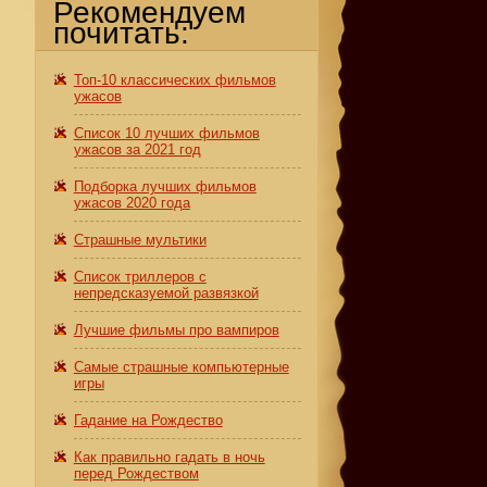
Рекомендуем
почитать:
Топ-10 классических фильмов
ужасов
Список 10 лучших фильмов
ужасов за 2021 год
Подборка лучших фильмов
ужасов 2020 года
Страшные мультики
Список триллеров с
непредсказуемой развязкой
Лучшие фильмы про вампиров
Самые страшные компьютерные
игры
Гадание на Рождество
Как правильно гадать в ночь
перед Рождеством