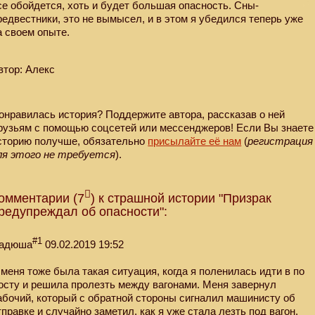
се обойдется, хоть и будет большая опасность. Сны-
редвестники, это не вымысел, и в этом я убедился теперь уже
а своем опыте.
втор: Алекс
онравилась история? Поддержите автора, рассказав о ней
рузьям с помощью соцсетей или мессенджеров! Если Вы знаете
сторию получше, обязательно
присылайте её нам
(
регистрация
ля этого не требуется
).
омментарии (7
) к страшной истории "Призрак
редупреждал об опасности":
#1
адюша
09.02.2019 19:52
 меня тоже была такая ситуация, когда я поленилась идти в по
осту и решила пролезть между вагонами. Меня завернул
абочий, который с обратной стороны сигналил машинисту об
тправке и случайно заметил, как я уже стала лезть под вагон.