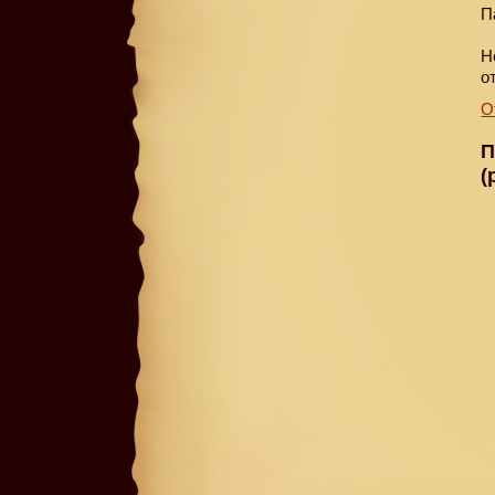
П
Н
о
О
П
(