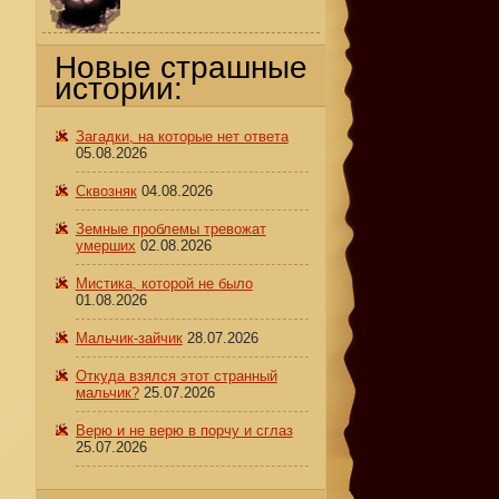
Новые страшные
истории:
ж
Загадки, на которые нет ответа
05.08.2026
Сквозняк
04.08.2026
Земные проблемы тревожат
умерших
02.08.2026
Мистика, которой не было
01.08.2026
Мальчик-зайчик
28.07.2026
Откуда взялся этот странный
мальчик?
25.07.2026
Верю и не верю в порчу и сглаз
25.07.2026