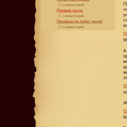
П
1 комментарий
ч
Роковые числа
у
1 комментарий
с
Покойные не любят жалоб
е
1 комментарий
О
М
А
п
м
в
м
э
О
г
Ж
О
R