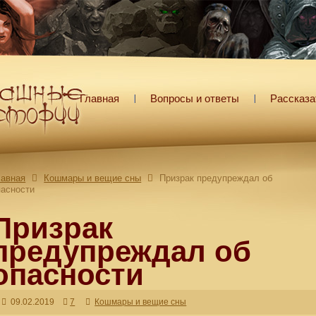
Главная
Вопросы и ответы
Рассказа
лавная
Кошмары и вещие сны
Призрак предупреждал об
пасности
Призрак
предупреждал об
опасности
09.02.2019
7
Кошмары и вещие сны