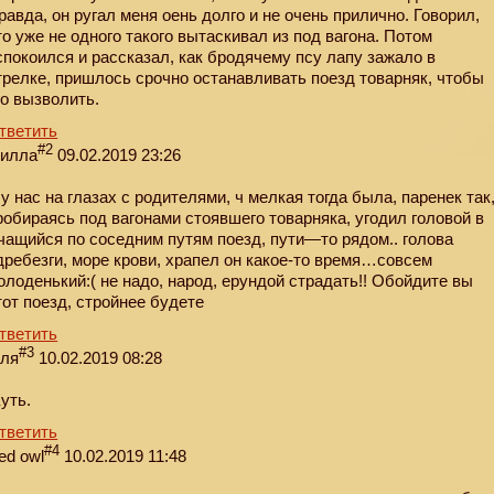
равда, он ругал меня оень долго и не очень прилично. Говорил,
то уже не одного такого вытаскивал из под вагона. Потом
спокоился и рассказал, как бродячему псу лапу зажало в
трелке, пришлось срочно останавливать поезд товарняк, чтобы
го вызволить.
тветить
#2
илла
09.02.2019 23:26
 у нас на глазах с родителями, ч мелкая тогда была, паренек так
робираясь под вагонами стоявшего товарняка, угодил головой в
чащийся по соседним путям поезд, пути—то рядом.. голова
дребезги, море крови, храпел он какое-то время…совсем
олоденький:( не надо, народ, ерундой страдать!! Обойдите вы
тот поезд, стройнее будете
тветить
#3
еля
10.02.2019 08:28
уть.
тветить
#4
ed owl
10.02.2019 11:48