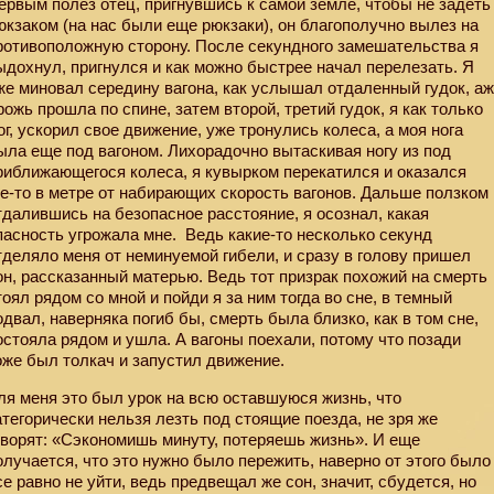
ервым полез отец, пригнувшись к самой земле, чтобы не задеть
юкзаком (на нас были еще рюкзаки), он благополучно вылез на
ротивоположную сторону. После секундного замешательства я
ыдохнул, пригнулся и как можно быстрее начал перелезать. Я
же миновал середину вагона, как услышал отдаленный гудок, а
рожь прошла по спине, затем второй, третий гудок, я как только
ог, ускорил свое движение, уже тронулись колеса, а моя нога
ыла еще под вагоном. Лихорадочно вытаскивая ногу из под
риближающегося колеса, я кувырком перекатился и оказался
де-то в метре от набирающих скорость вагонов. Дальше ползком
тдалившись на безопасное расстояние, я осознал, какая
пасность угрожала мне.
Ведь какие-то несколько секунд
тделяло меня от неминуемой гибели, и сразу в голову пришел
он, рассказанный матерью. Ведь тот призрак похожий на смерть
тоял рядом со мной и пойди я за ним тогда во сне, в темный
одвал, наверняка погиб бы, смерть была близко, как в том сне,
остояла рядом и ушла. А вагоны поехали, потому что позади
оже был толкач и запустил движение.
ля меня это был урок на всю оставшуюся жизнь, что
атегорически нельзя лезть под стоящие поезда, не зря же
оворят: «Сэкономишь минуту, потеряешь жизнь». И еще
олучается, что это нужно было пережить, наверно от этого было
се равно не уйти, ведь предвещал же сон, значит, сбудется, но