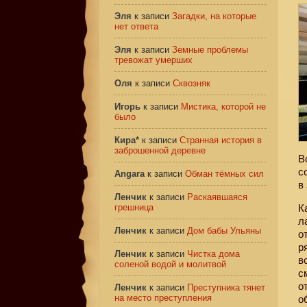
Эля
к записи
Загадки, на которые
нет ответа
Эля
к записи
Земные проблемы
тревожат умерших
Оля
к записи
Сквозняк
Игорь
к записи
Мистика, которой не
было
Кира*
к записи
Странная история в
заброшенной деревне
В
с
Angara
к записи
Обман тёмных сил
в
Ленчик
к записи
Раскаявшаяся
грешница
К
л
Ленчик
к записи
Дом бабы Ульяны
о
р
Ленчик
к записи
Чистка дома
в
соленой водой и молитвой
с
о
Ленчик
к записи
Преступника тянет
на место преступления
о