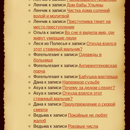
Ленчик
к записи
Дом бабы Ульяны
Ленчик
к записи
Чистка дома соленой
водой и молитвой
Ленчик
к записи
Преступника тянет на
место преступления
Ольга
к записи
Во сне я видела мир, где
живут умершие люди
Леся из Полесья
к записи
Откуда взялся
этот странный мальчик?
Фогельгезанг
к записи
Однажды в
больнице
Фогельгезанг
к записи
Антирентгеновская
порча
Фогельгезанг
к записи
Бабушка-вахтерша
Дана
к записи
Наперекор судьбе
Asya
к записи
Почему за дедом следят?
Asya
к записи
Откуда взялся этот
странный мальчик?
Дана
к записи
Предупреждение о скорой
смерти
Ведьма
к записи
Покойные не любят
жалоб
Ведьма
к записи
Роковые числа