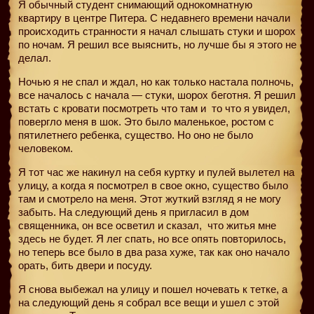
Я обычный студент снимающий однокомнатную
квартиру в центре Питера. С недавнего времени начали
происходить странности я начал слышать стуки и шорох
по ночам. Я решил все выяснить, но лучше бы я этого не
делал.
Ночью я не спал и ждал, но как только настала полночь,
все началось с начала — стуки, шорох беготня. Я решил
встать с кровати посмотреть что там и то что я увидел,
повергло меня в шок. Это было маленькое, ростом с
пятилетнего ребенка, существо. Но оно не было
человеком.
Я тот час же накинул на себя куртку и пулей вылетел на
улицу, а когда я посмотрел в свое окно, существо было
там и смотрело на меня. Этот жуткий взгляд я не могу
забыть. На следующий день я пригласил в дом
священника, он все осветил и сказал,
что житья мне
здесь не будет. Я лег спать, но все опять повторилось,
но теперь все было в два раза хуже, так как оно начало
орать, бить двери и посуду.
Я снова выбежал на улицу и пошел ночевать к тетке, а
на следующий день я собрал все вещи и ушел с этой