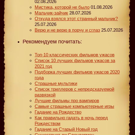
02.08.2026
Мистика, которой не было
01.08.2026
Мальчик-зайчик
28.07.2026
Откуда взялся этот странный мальчик?
25.07.2026
Верю и не верю в порчу и сглаз
25.07.2026
Рекомендуем почитать:
Топ-10 классических фильмов ужасов
Список 10 лучших фильмов ужасов за
2021 год
Подборка лучших фильмов ужасов 2020
года
Страшные мультики
Список триллеров с непредсказуемой
развязкой
Лучшие фильмы про вампиров
Самые страшные компьютерные игры
Гадание на Рождество
Как правильно гадать в ночь перед
Рождеством
Гадание на Старый Новый год
Существует ли Слендермен