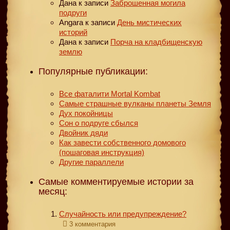
Дана
к записи
Заброшенная могила
подруги
Angara
к записи
День мистических
историй
Дана
к записи
Порча на кладбищенскую
землю
Популярные публикации:
Все фаталити Mortal Kombat
Самые страшные вулканы планеты Земля
Дух покойницы
Сон о подруге сбылся
Двойник дяди
Как завести собственного домового
(пошаговая инструкция)
Другие параллели
Самые комментируемые истории за
месяц:
Случайность или предупреждение?
3 комментария