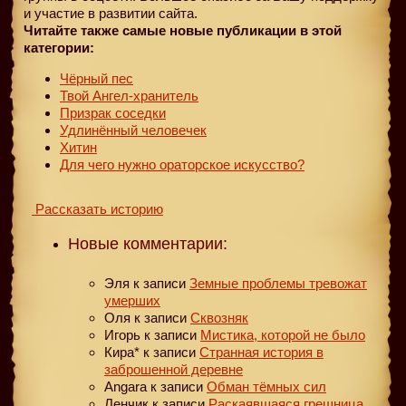
и участие в развитии сайта.
Читайте также самые новые публикации в этой
категории:
Чёрный пес
Твой Ангел-хранитель
Призрак соседки
Удлинённый человечек
Хитин
Для чего нужно ораторское искусство?
Рассказать историю
Новые комментарии:
Эля
к записи
Земные проблемы тревожат
умерших
Оля
к записи
Сквозняк
Игорь
к записи
Мистика, которой не было
Кира*
к записи
Странная история в
заброшенной деревне
Angara
к записи
Обман тёмных сил
Ленчик
к записи
Раскаявшаяся грешница