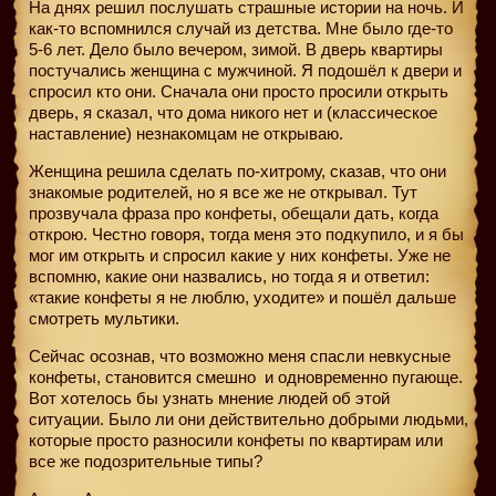
На днях решил послушать страшные истории на ночь. И
как-то вспомнился случай из детства. Мне было где-то
5-6 лет. Дело было вечером, зимой. В дверь квартиры
постучались женщина с мужчиной. Я подошёл к двери и
спросил кто они. Сначала они просто просили открыть
дверь, я сказал, что дома никого нет и (классическое
наставление) незнакомцам не открываю.
Женщина решила сделать по-хитрому, сказав, что они
знакомые родителей, но я все же не открывал. Тут
прозвучала фраза про конфеты, обещали дать, когда
открою. Честно говоря, тогда меня это подкупило, и я бы
мог им открыть и спросил какие у них конфеты. Уже не
вспомню, какие они назвались, но тогда я и ответил:
«такие конфеты я не люблю, уходите» и пошёл дальше
смотреть мультики.
Сейчас осознав, что возможно меня спасли невкусные
конфеты, становится смешно
и одновременно пугающе.
Вот хотелось бы узнать мнение людей об этой
ситуации. Было ли они действительно добрыми людьми,
которые просто разносили конфеты по квартирам или
все же подозрительные типы?