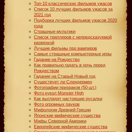
Топ-10 классических фильмов ужасов
Список 10 лучших фильмов ужасов за
2021 год
Подборка лучших фильмов ужасов 2020
года
Страшные мультики
Список триллеров с непредсказуемой
развязкой
Лучшие фильмы про вампиров
Самые страшные компьютерные игры
Гадание на Рождество
Как правильно гадать в ночь перед
Рождеством
Гадание на Старый Новый год
Существует ли Слендермен
Фотографии призраков (50 шт.)
Фото кукол Monster High
Как выглядят настоящие русалки
Фото огромных пауков
Мифология Древней Греции
Японские мифические существа
Мифы Северной Америки
Европейские мифические существа