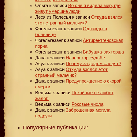
Ольга
к записи
Во сне я видела мир, где
живут умершие люди
Леся из Полесья
к записи
Откуда взялся
этот странный мальчик?
Фогельгезанг
к записи
Однажды в
больнице
Фогельгезанг
к записи
Антирентгеновская
порча
Фогельгезанг
к записи
Бабушка-вахтерша
Дана
к записи
Наперекор судьбе
Asya
к записи
Почему за дедом следят?
Asya
к записи
Откуда взялся этот
странный мальчик?
Дана
к записи
Предупреждение о скорой
смерти
Ведьма
к записи
Покойные не любят
жалоб
Ведьма
к записи
Роковые числа
Дана
к записи
Заброшенная могила
подруги
Популярные публикации: