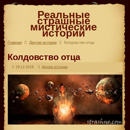
Реальные
страшные
мистические
истории
Главная
Другие истории
Колдовство отца
Колдовство отца
29.12.2018
Другие истории