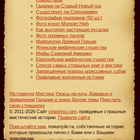
Гадание на Старый Новый год
Существует ли Слендермен
Фотографии призраков (50 шт.)
Фото кукол Monster High
Как выглядят настоящие русалки
Фото огромных пауков
Мифология Древней Греции
Японские мифические существа
Мифы Северной Америки
Европейские мифические существа
Список самых страшных книг о мистике
Запрещённые породы агрессивных собак
Правдивые жизненные истории
На главную
Мистика
Ужасы на ночь
Домовые и
привидения
Гадания и знаки
Другие темы
Прислать
свою страшилку
© 2011-2026 Сайт
strashno.com
: правдивые страшные
мистические истории.
Правила сайта
Присылайте нам
, пожалуйста, собственные истории,
которые произошли лично с Вами или с Вашими
знакомыми.