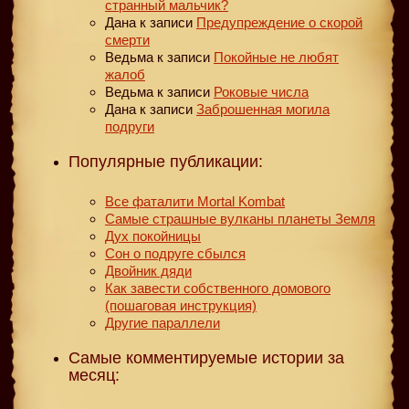
странный мальчик?
Дана
к записи
Предупреждение о скорой
смерти
Ведьма
к записи
Покойные не любят
жалоб
Ведьма
к записи
Роковые числа
Дана
к записи
Заброшенная могила
подруги
Популярные публикации:
Все фаталити Mortal Kombat
Самые страшные вулканы планеты Земля
Дух покойницы
Сон о подруге сбылся
Двойник дяди
Как завести собственного домового
(пошаговая инструкция)
Другие параллели
Самые комментируемые истории за
месяц: