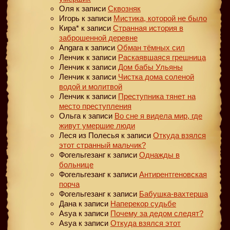
Оля
к записи
Сквозняк
Игорь
к записи
Мистика, которой не было
Кира*
к записи
Странная история в
заброшенной деревне
Angara
к записи
Обман тёмных сил
Ленчик
к записи
Раскаявшаяся грешница
Ленчик
к записи
Дом бабы Ульяны
Ленчик
к записи
Чистка дома соленой
водой и молитвой
Ленчик
к записи
Преступника тянет на
место преступления
Ольга
к записи
Во сне я видела мир, где
живут умершие люди
Леся из Полесья
к записи
Откуда взялся
этот странный мальчик?
Фогельгезанг
к записи
Однажды в
больнице
Фогельгезанг
к записи
Антирентгеновская
порча
Фогельгезанг
к записи
Бабушка-вахтерша
Дана
к записи
Наперекор судьбе
Asya
к записи
Почему за дедом следят?
Asya
к записи
Откуда взялся этот