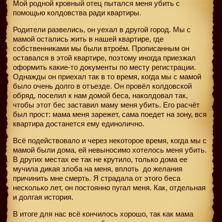
Мой родной кровный отец пытался меня убить с
помощью колдовства ради квартиры.
Родители развелись, он уехал в другой город. Мы с
мамой остались жить в нашей квартире, где
собственниками мы были втроём. Прописанным он
оставался в этой квартире, поэтому иногда приезжал
оформить какие-то документы по месту регистрации.
Однажды он приехал так в то время, когда мы с мамой
было очень долго в отъезде. Он провёл колдовской
обряд, поселил к нам домой беса, наколдовал так,
чтобы этот бес заставил маму меня убить. Его расчёт
был прост: мама меня зарежет, сама поедет на зону, вся
квартира достанется ему единолично.
Всё подействовало и через некоторое время, когда мы с
мамой были дома, ей невыносимо хотелось меня убить.
В других местах ее так не крутило, только дома ее
мучила дикая злоба на меня, вплоть
до желания
причинить мне смерть. Я страдала от этого беса
несколько лет, он постоянно пугал меня. Как, отдельная
и долгая история.
В итоге для нас всё кончилось хорошо, так как мама