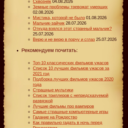
Сквозняк
04.08.2026
Земные проблемы тревожат умерших
02.08.2026
Мистика, которой не было
01.08.2026
Мальчик-зайчик
28.07.2026
Откуда взялся этот странный мальчик?
25.07.2026
Верю и не верю в порчу и сглаз
25.07.2026
Рекомендуем почитать:
Топ-10 классических фильмов ужасов
Список 10 лучших фильмов ужасов за
2021 год
Подборка лучших фильмов ужасов 2020
года
Страшные мультики
Список триллеров с непредсказуемой
развязкой
Лучшие фильмы про вампиров
Самые страшные компьютерные игры
Гадание на Рождество
Как правильно гадать в ночь перед
Рождеством