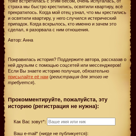
тоже встретилась с этим бесом, очень испугалась, от
страха мы быстро крестились, освятили квартиру, всё
прекратилось. Когда мой отец узнал, что мы крестились
и освятили квартиру, у него случился истерический
припадок. Когда вскрылось, кто именно и зачем это
сделал, я разорвала с ним отношения.
Автор: Анна
Понравилась история? Поддержите автора, рассказав о
ней друзьям с помощью соцсетей или мессенджеров!
Если Вы знаете историю получше, обязательно
присылайте её нам
(
регистрация для этого не
требуется
).
Прокомментируйте, пожалуйста, эту
историю (регистрация не нужна):
Как Вас зовут*:
Ваш e-mail* (нигде не публикуется):