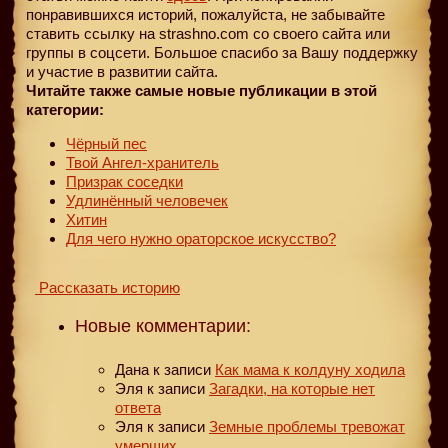
понравившихся историй, пожалуйста, не забывайте
ставить ссылку на strashno.com со своего сайта или
группы в соцсети. Большое спасибо за Вашу поддержку
и участие в развитии сайта.
Читайте также самые новые публикации в этой
категории:
Чёрный пес
Твой Ангел-хранитель
Призрак соседки
Удлинённый человечек
Хитин
Для чего нужно ораторское искусство?
Рассказать историю
Новые комментарии:
Дана
к записи
Как мама к колдуну ходила
Эля
к записи
Загадки, на которые нет
ответа
Эля
к записи
Земные проблемы тревожат
умерших