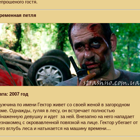
епрошеного гостя.
ременная петля
ата: 2007 год
ужчина по имени Гектор живет со своей женой в загородном
оме. Однажды, гуляя в лесу, он встречает полностью
бнаженную девушку и идет
за ней. Внезапно на него нападает
езнакомец с окровавленной повязкой на лице. Гектор убегает от
его вглубь леса и натыкается на машину времени…