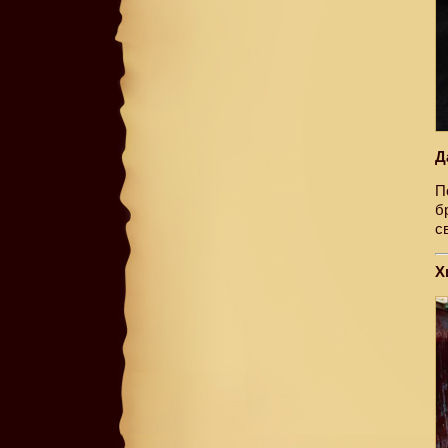
Д
П
б
с
Х