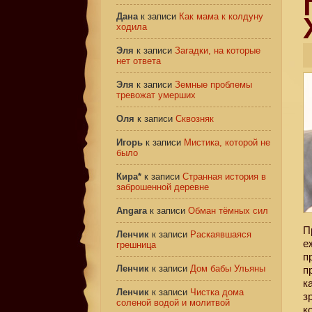
Дана
к записи
Как мама к колдуну
ходила
Эля
к записи
Загадки, на которые
нет ответа
Эля
к записи
Земные проблемы
тревожат умерших
Оля
к записи
Сквозняк
Игорь
к записи
Мистика, которой не
было
Кира*
к записи
Странная история в
заброшенной деревне
Angara
к записи
Обман тёмных сил
П
Ленчик
к записи
Раскаявшаяся
е
грешница
п
Ленчик
к записи
Дом бабы Ульяны
п
к
Ленчик
к записи
Чистка дома
з
соленой водой и молитвой
к