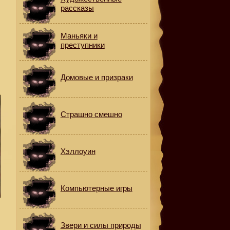
рассказы
Маньяки и
преступники
Домовые и призраки
Страшно смешно
Хэллоуин
Компьютерные игры
Звери и силы природы