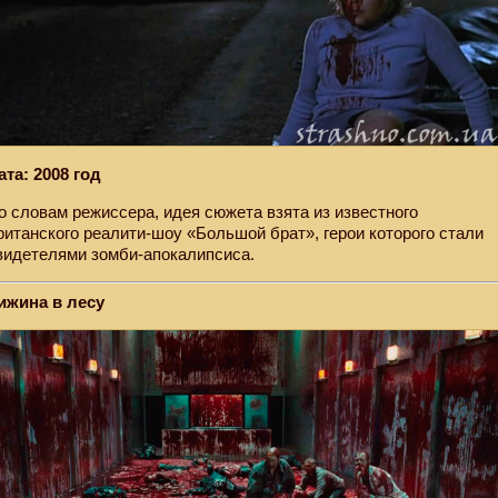
ата: 2008 год
о словам режиссера, идея сюжета взята из известного
ританского реалити-шоу «Большой брат», герои которого стали
видетелями зомби-апокалипсиса.
ижина в лесу