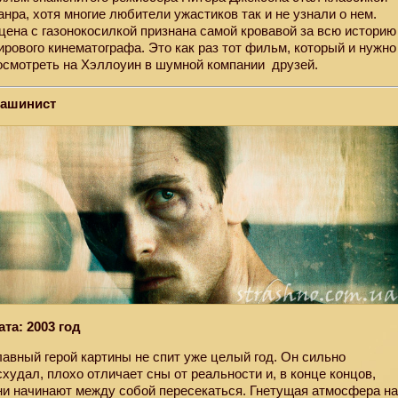
анра, хотя многие любители ужастиков так и не узнали о нем.
цена с газонокосилкой признана самой кровавой за всю историю
ирового кинематографа. Это как раз тот фильм, который и нужно
осмотреть на Хэллоуин в шумной компании
друзей.
ашинист
ата: 2003 год
лавный герой картины не спит уже целый год. Он сильно
схудал, плохо отличает сны от реальности и, в конце концов,
ни начинают между собой пересекаться. Гнетущая атмосфера н