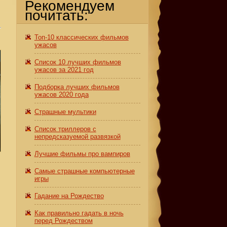
Рекомендуем
почитать:
Топ-10 классических фильмов
ужасов
Список 10 лучших фильмов
ужасов за 2021 год
Подборка лучших фильмов
ужасов 2020 года
Страшные мультики
Список триллеров с
непредсказуемой развязкой
Лучшие фильмы про вампиров
Самые страшные компьютерные
игры
Гадание на Рождество
Как правильно гадать в ночь
перед Рождеством