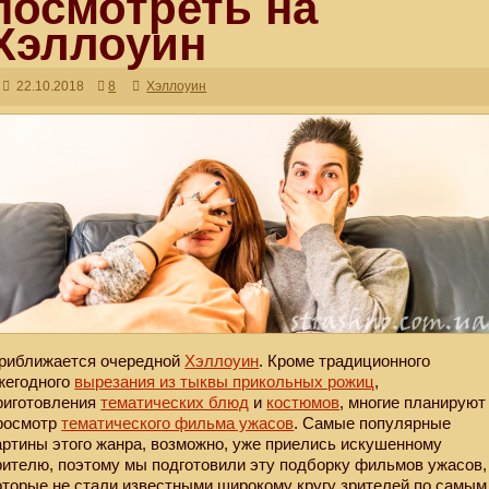
посмотреть на
Хэллоуин
22.10.2018
8
Хэллоуин
риближается очередной
Хэллоуин
. Кроме традиционного
жегодного
вырезания из тыквы прикольных рожиц
,
риготовления
тематических блюд
и
костюмов
, многие планируют
росмотр
тематического фильма ужасов
. Самые популярные
артины этого жанра, возможно, уже приелись искушенному
рителю, поэтому мы подготовили эту подборку фильмов ужасов,
оторые не стали известными широкому кругу зрителей по самым