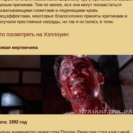
азным причинам. Тем не менее, все они могут похвастаться
ахватывающими сюжетами и леденящими кровь
пецэффектами, некоторые благосклонно приняты критиками и
олучили престижные награды, но так и остались в тени.
то посмотреть на Хэллоуин:
ивая мертвечина
ата: 1992 год
ильм знаменитого режиссера Питера Джексона стал классикой