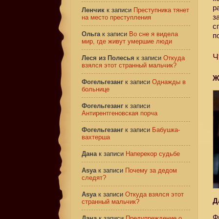
р
Ленчик
к записи
Преступника тянет
з
на место преступления
с
Ольга
к записи
Во сне я видела
п
мир, где живут умершие люди
Ч
Леся из Полесья
к записи
Откуда
взялся этот странный мальчик?
Ж
Фогельгезанг
к записи
Однажды в
больнице
Фогельгезанг
к записи
Антирентгеновская порча
Фогельгезанг
к записи
Бабушка-
вахтерша
Дана
к записи
Наперекор судьбе
Asya
к записи
Почему за дедом
следят?
Asya
к записи
Откуда взялся этот
Д
странный мальчик?
Ф
Дана
к записи
Предупреждение о