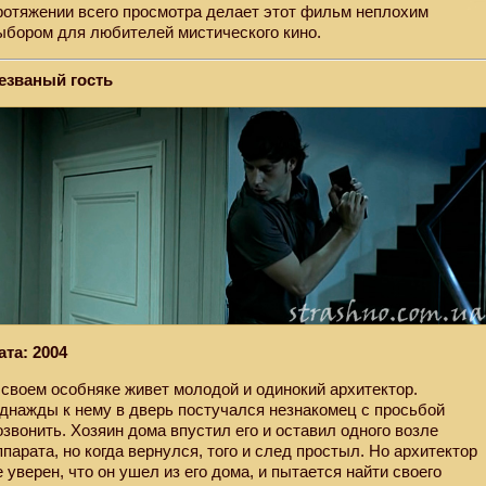
ротяжении всего просмотра делает этот фильм неплохим
ыбором для любителей мистического кино.
езваный гость
ата: 2004
 своем особняке живет молодой и одинокий архитектор.
днажды к нему в дверь постучался незнакомец с просьбой
озвонить. Хозяин дома впустил его и оставил одного возле
ппарата, но когда вернулся, того и след простыл. Но архитектор
е уверен, что он ушел из его дома, и пытается найти своего