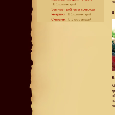
н
1 комментарий
Земные проблемы тревожат
В
умерших
1 комментарий
Сквозняк
1 комментарий
Д
М
д
о
н
н