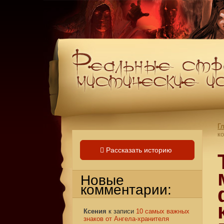
Г
к
Рассказать историю
Новые
комментарии:
Ксения
к записи
10 самых важных
знаков от Ангела-хранителя