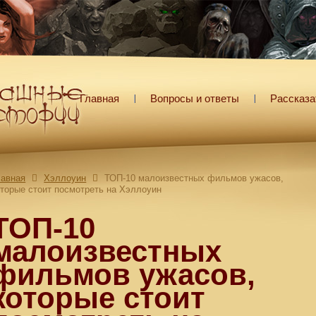
Главная
Вопросы и ответы
Рассказа
лавная
Хэллоуин
ТОП-10 малоизвестных фильмов ужасов,
оторые стоит посмотреть на Хэллоуин
ТОП-10
малоизвестных
фильмов ужасов,
которые стоит