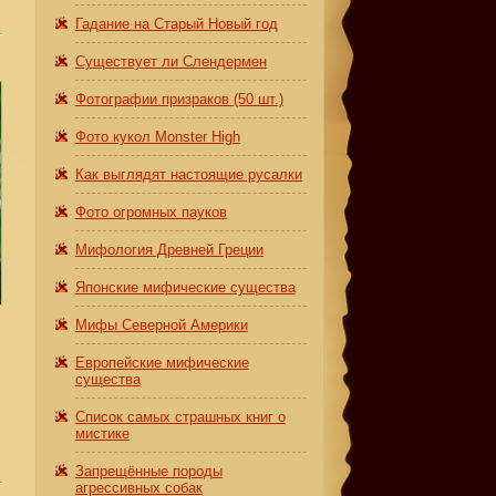
Гадание на Старый Новый год
Существует ли Слендермен
Фотографии призраков (50 шт.)
Фото кукол Monster High
Как выглядят настоящие русалки
Фото огромных пауков
Мифология Древней Греции
Японские мифические существа
Мифы Северной Америки
Европейские мифические
существа
Список самых страшных книг о
мистике
Запрещённые породы
агрессивных собак