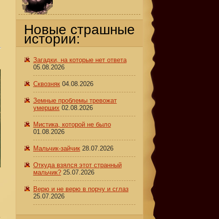
Новые страшные
истории:
Загадки, на которые нет ответа
05.08.2026
Сквозняк
04.08.2026
Земные проблемы тревожат
умерших
02.08.2026
Мистика, которой не было
01.08.2026
Мальчик-зайчик
28.07.2026
Откуда взялся этот странный
мальчик?
25.07.2026
Верю и не верю в порчу и сглаз
25.07.2026
а