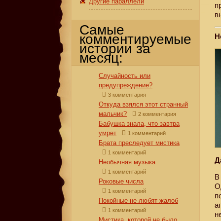
Другие параллели
п
в
Самые
комментируемые
Н
истории за
месяц:
Случайность или
предупреждение?
3 комментария
Откуда взялся этот странный
мальчик?
2 комментария
Бабушка знала, что завтра
умрет
1 комментарий
Брата преследует мистика
1 комментарий
Д
Необычная музыка
1 комментарий
В
Роковые числа
О
1 комментарий
п
Покойные не любят жалоб
а
1 комментарий
н
Мистика, которой не было