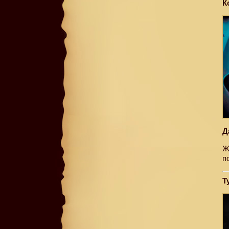
К
Д
Ж
п
Т