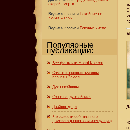
скорой смерти
ж
С
Ведьма
к записи
Покойные не
м
любят жалоб
п
Ведьма
к записи
Роковые числа
М
Популярные
публикации:
Все фаталити Mortal Kombat
Самые страшные вулканы
планеты Земля
Дух покойницы
Сон о подруге сбылся
Д
Двойник дяди
Г
Как завести собственного
домового (пошаговая инструкция)
и
о