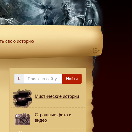
ть свою историю
Поиск
Найти
по
сайту
Мистические истории
Страшные фото и
видео