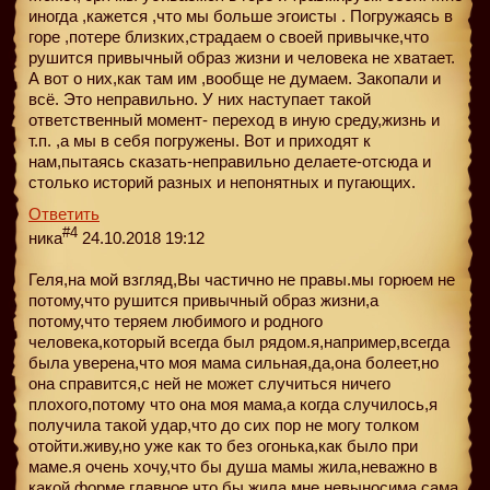
иногда ,кажется ,что мы больше эгоисты . Погружаясь в
горе ,потере близких,страдаем о своей привычке,что
рушится привычный образ жизни и человека не хватает.
А вот о них,как там им ,вообще не думаем. Закопали и
всё. Это неправильно. У них наступает такой
ответственный момент- переход в иную среду,жизнь и
т.п. ,а мы в себя погружены. Вот и приходят к
нам,пытаясь сказать-неправильно делаете-отсюда и
столько историй разных и непонятных и пугающих.
Ответить
#4
ника
24.10.2018 19:12
Геля,на мой взгляд,Вы частично не правы.мы горюем не
потому,что рушится привычный образ жизни,а
потому,что теряем любимого и родного
человека,который всегда был рядом.я,например,всегда
была уверена,что моя мама сильная,да,она болеет,но
она справится,с ней не может случиться ничего
плохого,потому что она моя мама,а когда случилось,я
получила такой удар,что до сих пор не могу толком
отойти.живу,но уже как то без огонька,как было при
маме.я очень хочу,что бы душа мамы жила,неважно в
какой форме,главное что бы жила,мне невыносима сама