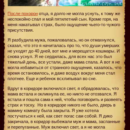
После похорон
отца, я долго не могла уснуть, к тому же
неспокойно спал и мой пятилетний сын. Кроме горя, на
меня накатывал страх, было ощущение чьего-то чужого
присутствия.
Я разбудила мужа, пожаловалась, но он отмахнулся,
сказал, что это я начиталась про то, что души умерших
не уходят до 40 дней, вот мне и мерещатся кошмары. И
снова уснул. Я не сердилась, для всех нас это был
тяжелый день, все устали, даже мама спала. А вот я не
могла избавиться от странного ощущения, казалось, что
время остановилось, и даже воздух вокруг меня стал
плотнее. Еще и ребенок всхлипывал во сне.
Вдруг в коридоре включился свет, я обрадовалась, что
мама встала и окликнула ее, но никто не отозвался. Я
встала и пошла сама к ней, чтобы поговорить и развеять
страх и тоску.
Но в коридоре никого не было, дверь в
мамину комнату была закрыта. Я уже хотела
постучаться к ней, как свет погас сам собой. Я дико
закричала, в коридор выбежали муж и мама, заспанные
и перепуганные. Муж включил свет, а я не могла