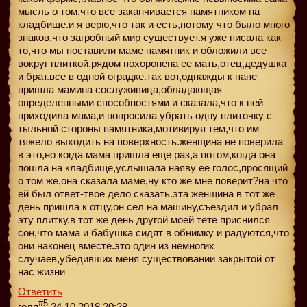
мысль о том,что все заканчивается памятником на
кладбище.и я верю,что так и есть,потому что было много
знаков,что загробный мир существует.я уже писала как
то,что мы поставили маме памятник и обложили все
вокруг плиткой.рядом похоронена ее мать,отец,дедушка
и брат.все в одной оградке.так вот,однажды к папе
пришла мамина сослуживица,обладающая
определенными способностями и сказала,что к ней
приходила мама,и попросила убрать одну плиточку с
тыльной стороны памятника,мотивируя тем,что им
тяжело выходить на поверхность.женщина не поверила
в это,но когда мама пришла еще раз,а потом,когда она
пошла на кладбище,услышала наяву ее голос,просящий
о том же,она сказала маме,ну кто же мне поверит?на что
ей был ответ-твое дело сказать.эта женщина в тот же
день пришла к отцу,он сел на машину,съездил и убрал
эту плитку.в тот же день другой моей тете приснился
сон,что мама и бабушка сидят в обнимку и радуются,что
они наконец вместе.это один из немногих
случаев,убедивших меня существовании закрытой от
нас жизни
Ответить
#5
геля
24.10.2018 20:28