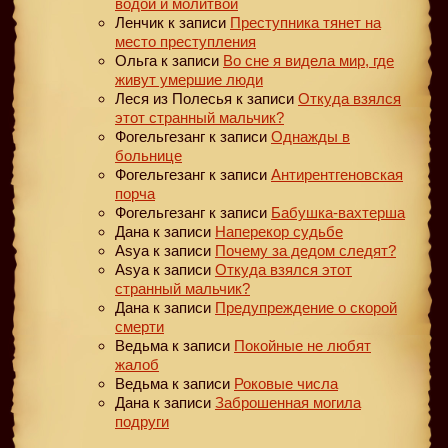
водой и молитвой
Ленчик
к записи
Преступника тянет на
место преступления
Ольга
к записи
Во сне я видела мир, где
живут умершие люди
Леся из Полесья
к записи
Откуда взялся
этот странный мальчик?
Фогельгезанг
к записи
Однажды в
больнице
Фогельгезанг
к записи
Антирентгеновская
порча
Фогельгезанг
к записи
Бабушка-вахтерша
Дана
к записи
Наперекор судьбе
Asya
к записи
Почему за дедом следят?
Asya
к записи
Откуда взялся этот
странный мальчик?
Дана
к записи
Предупреждение о скорой
смерти
Ведьма
к записи
Покойные не любят
жалоб
Ведьма
к записи
Роковые числа
Дана
к записи
Заброшенная могила
подруги