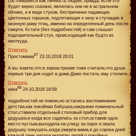
состоявшихся как личность людей, правда, если это
будет верно сказано, являлись они не в астральном
облике, а в виде стуков, беспричинно падающих
цветочных горшков, подлетающих к окну и стучащих в
оконную раму птиц, именно на определенный день после
смерти. Кстати (без подробностей) и сам слышал
подозрительный стук, происходящий как будто из
ниоткуда.
Ответить
#7
Простомама
23.10.2018 20:01
А вы знаете,что в зороастризме тоже считали,что душа
первые три дня ходит в доме.Даже постель ему стелили.
Ответить
#8
ника
24.10.2018 18:58
подробностей не помню,но остались воспоминания
детства,как покойная бабушка,накрывая поминальный
стол,ставила отдельный столовый прибор для
дедушки,и когда все садились за стол,оставив одно
место пустым,выходила на улицу за порог и звала
дедушку покушать.когда умерла мама,я до сорока дней
каждый день читала молитву детей о покойных