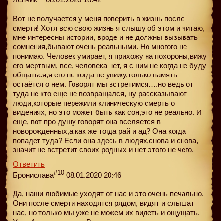
Вот не получается у меня поверить в жизнь после
смерти! Хотя всю свою жизнь я слышу об этом и читаю,
мне интересны истории, вроде и не должны вызывать
сомнения,бывают очень реальными. Но многого не
понимаю. Человек умирает, я прихожу на похороны,вижу
его мертвым, все, человека нет, я с ним не когда не буду
общаться,я его не когда не увижу,только память
остаётся о нем. Говорят мы встретимся….но ведь от
туда не кто еще не возвращался, ну рассказывают
люди,которые пережили клиническую смерть о
видениях, но это может быть как сон,это не реально. И
еще, вот про душу говорят она вселяется в
новорожденных,а как же тогда рай и ад? Она когда
попадет туда? Если она здесь в людях,снова и снова,
значит не встретит своих родных и нет этого не чего.
Ответить
#10
Бронислава
08.01.2020 20:46
Да, наши любимые уходят от нас и это очень печально.
Они после смерти находятся рядом, видят и слышат
нас, но только мы уже не можем их видеть и ощущать.