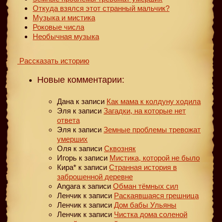
Откуда взялся этот странный мальчик?
Музыка и мистика
Роковые числа
Необычная музыка
Рассказать историю
Новые комментарии:
Дана
к записи
Как мама к колдуну ходила
Эля
к записи
Загадки, на которые нет
ответа
Эля
к записи
Земные проблемы тревожат
умерших
Оля
к записи
Сквозняк
Игорь
к записи
Мистика, которой не было
Кира*
к записи
Странная история в
заброшенной деревне
Angara
к записи
Обман тёмных сил
Ленчик
к записи
Раскаявшаяся грешница
Ленчик
к записи
Дом бабы Ульяны
Ленчик
к записи
Чистка дома соленой