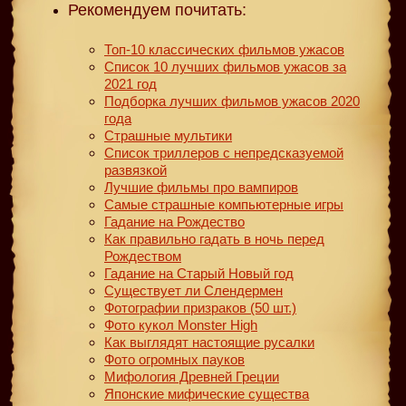
Рекомендуем почитать:
Топ-10 классических фильмов ужасов
Список 10 лучших фильмов ужасов за
2021 год
Подборка лучших фильмов ужасов 2020
года
Страшные мультики
Список триллеров с непредсказуемой
развязкой
Лучшие фильмы про вампиров
Самые страшные компьютерные игры
Гадание на Рождество
Как правильно гадать в ночь перед
Рождеством
Гадание на Старый Новый год
Существует ли Слендермен
Фотографии призраков (50 шт.)
Фото кукол Monster High
Как выглядят настоящие русалки
Фото огромных пауков
Мифология Древней Греции
Японские мифические существа