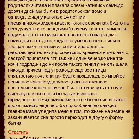
родителях.читала и плакала,слезы катились сами.до
девяти дней мы были в родительском доме,и
однажды,сидя у канона с 14 летним
племянником,увидели,как лег огонек свечи,как будто на
него дунул кто то невидимый.почему то в тот момент я
подумала,что это мама дает знать,что она рядом с
нами.да,и в тот день,когда она умерла,очень сильно
трещал выключенный из сети и много лет не
работающий телевизор советских времен.а еще к нам с
сестрой прилетала птица.к ней один вечер,ко мне три
ночи подряд.ни до,ни после такого пения я не слышала
никогда.причем под утро,когда еще все птицы
спят.третью ночь она как будто прощалась со мной,ее
пение постепенно удалялось,пока не смолкло
совсем.мне конечно нужно было отодвинуть штору и
выглянуть в окно,но я была так измотана
горем,похоронами,поминками,что не было сил встать с
кровати.много еще чего было,особенно во снах,но
главное мама убедила меня в том,что жизнь на земле не
заканчивается,она просто переходит в другую форму
бытия.
Ответить
#9
Ленчик
08.01.2020 18:42