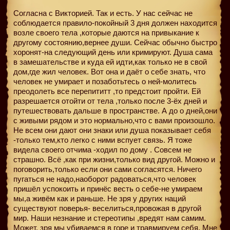
Согласна с Викторией. Так и есть. У нас сейчас не
соблюдается правило-покойный 3 дня должен находится
возле своего тела ,которые даются на привыкание к
другому состоянию,вернее души. Сейчас обычно быстро
хоронят-на следующий день или кримируют. Душа сама
в замешательстве и куда ей идти,как только не в свой
дом,где жил человек. Вот она и даёт о себе знать, что
человек не умирает и позаботьтесь о ней-молитесь
преодолеть все перепититт ,то предстоит пройти. Ей
разрешается отойти от тела ,только после 3-ёх дней и
путешествовать дальше в пространстве. А до о дней,они
с живыми рядом и это нормально,что с вами произошло.
Не всем они дают они знаки или душа показывает себя
-только тем,кто легко с ними вспует связь. Я тоже
видела своего отчима -ходил по дому . Совсем не
страшно. Всё ,как при жизни,только вид другой. Можно и
поговорить,только если они сами согласятся. Ничего
пугаться не надо,наоборот радоваться,что человек
пришёл успокоить и принёс весть о себе-не умираем
мы,а живём как и раньше. Не зря у других наций
существуют поверья- веселиться,провожая в другой
мир. Наши незнание и стереотипы ,вредят нам самим.
Может, зря мы убиваемся в горе и травмируем себя. Мне