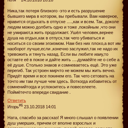
Ника,так потеря близкого -это и есть разрушение
бывшего мира в котором, вы пребывали. Вам наверное,
нравится отдыхать в отпуске ….,как и всем. Так, доколе
людям можно долбить одно и тоже ,покойным ,что они
не умирают,а жить продолжает. Ушёл человек,вернее
душа на отдых,как в отпуск,так чего убиваться и
носиться со своим эгоизмом. Нам без них плохо,а вот им
наоборот лучше,если ,конечно заслужил,так не надо их
тревожить и тянуть назад. Если вы любите иаиу,то
оставте её в покое и дайте жить ….думаёйте не о себе а
её душе. Столько знаков и сомневаетесь ещё. Это уже
перегиб. Так устроен мирчто не можем мы жить вечно.
Придёт время и все покинем его. Так чего сетовать на
точто им там лучше чем здесь. Воткогда избавитесь от
сомненийтогда и успокоитесь и повеселеете.
Поймётечто впереди свидание .
Ответить
#6
Игорь
23.10.2018 14:01
Ната, спасибо за рассказ! Я много слышал о появлении
душ умерших, причем от вполне взрослых и