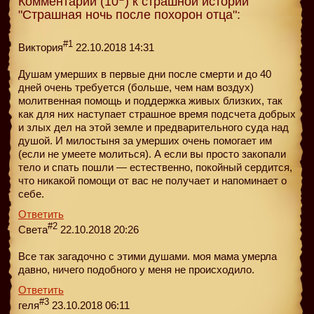
Комментарии (10
) к страшной истории
"Страшная ночь после похорон отца":
#1
Виктория
22.10.2018 14:31
Душам умерших в первые дни после смерти и до 40
дней очень требуется (больше, чем нам воздух)
молитвенная помощь и поддержка живых близких, так
как для них наступает страшное время подсчета добрых
и злых дел на этой земле и предварительного суда над
душой. И милостыня за умерших очень помогает им
(если не умеете молиться). А если вы просто закопали
тело и спать пошли — естественно, покойный сердится,
что никакой помощи от вас не получает и напоминает о
себе.
Ответить
#2
Света
22.10.2018 20:26
Все так загадочно с этими душами. моя мама умерла
давно, ничего подобного у меня не происходило.
Ответить
#3
геля
23.10.2018 06:11