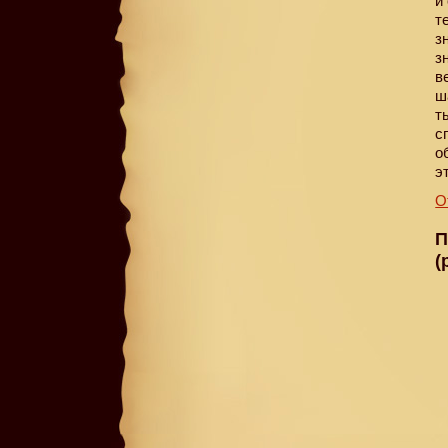
и
т
з
з
в
ш
т
с
о
э
О
П
(