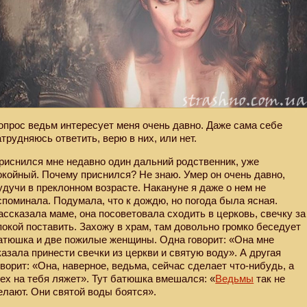
опрос ведьм интересует меня очень давно. Даже сама себе
атрудняюсь ответить, верю в них, или нет.
риснился мне недавно один дальний родственник, уже
окойный. Почему приснился? Не знаю. Умер он очень давно,
удучи в преклонном возрасте. Накануне я даже о нем не
споминала. Подумала, что к дождю, но погода была ясная.
ассказала маме, она посоветовала сходить в церковь, свечку за
покой поставить. Захожу в храм, там довольно громко беседует
атюшка и две пожилые женщины. Одна говорит: «Она мне
казала принести свечки из церкви и святую воду». А другая
оворит: «Она, наверное, ведьма, сейчас сделает что-нибудь, а
рех на тебя ляжет». Тут батюшка вмешался: «
Ведьмы
так не
елают. Они святой воды боятся».