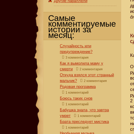
Другие параллели
д
и
Самые
д
комментируемые
истории за
месяц:
К
с
Случайность или
предупреждение?
К
3 комментария
Как я вымолила маму у
О
смерти
2 комментария
р
Откуда взялся этот странный
в
мальчик?
2 комментария
о
Родовая программа
с
1 комментарий
р
Боюсь таких снов
2
1 комментарий
к
Бабушка знала, что завтра
в
умрет
1 комментарий
т
Брата преследует мистика
н
1 комментарий
с
Необычная музыка