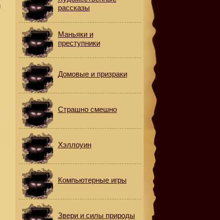
и
рассказы
Маньяки и
преступники
Домовые и призраки
Страшно смешно
Хэллоуин
Компьютерные игры
Звери и силы природы