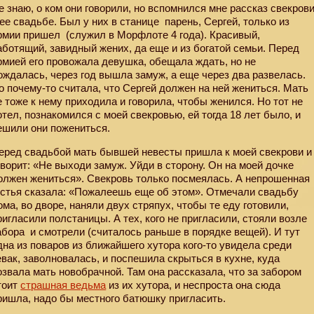
е знаю, о ком они говорили, но вспомнился мне рассказ свекров
 ее свадьбе. Был у них в станице
парень, Сергей, только из
рмии пришел (служил в Морфлоте 4 года). Красивый,
аботящий, завидный жених, да еще и из богатой семьи. Перед
рмией его провожала девушка, обещала ждать, но не
ождалась, через год вышла замуж, а еще через два развелась.
о почему-то считала, что Сергей должен на ней жениться. Мать
е тоже к нему приходила и говорила, чтобы женился. Но тот не
отел, познакомился с моей свекровью, ей тогда 18 лет было, и
ешили они пожениться.
еред свадьбой мать бывшей невесты пришла к моей свекрови и
оворит: «Не выходи замуж. Уйди в сторону. Он на моей дочке
олжен жениться». Свекровь только посмеялась. А непрошенная
остья сказала: «Пожалеешь еще об этом». Отмечали свадьбу
ома, во дворе, наняли двух стряпух, чтобы те еду готовили,
ригласили полстаницы. А тех, кого не пригласили, стояли возле
абора
и смотрели (считалось раньше в порядке вещей). И тут
дна из поваров из ближайшего хутора кого-то увидела среди
евак, заволновалась, и поспешила скрыться в кухне, куда
озвала мать новобрачной. Там она рассказала, что за забором
тоит
страшная ведьма
из их хутора, и неспроста она сюда
ришла, надо бы местного батюшку пригласить.