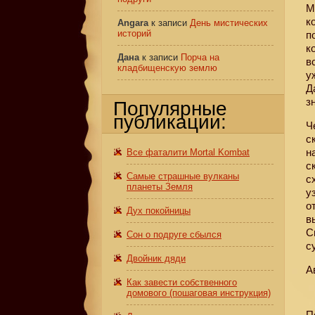
М
к
Angara
к записи
День мистических
историй
п
к
Дана
к записи
Порча на
в
кладбищенскую землю
у
Д
з
Популярные
публикации:
Ч
с
н
Все фаталити Mortal Kombat
с
Самые страшные вулканы
с
планеты Земля
у
о
Дух покойницы
в
С
Сон о подруге сбылся
с
Двойник дяди
А
Как завести собственного
домового (пошаговая инструкция)
П