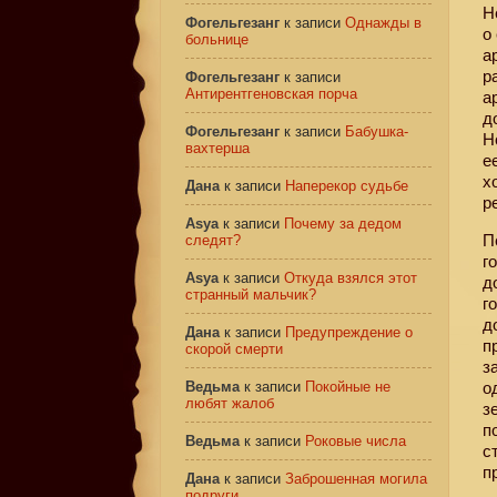
Н
Фогельгезанг
к записи
Однажды в
о
больнице
а
р
Фогельгезанг
к записи
Антирентгеновская порча
а
д
Фогельгезанг
к записи
Бабушка-
Н
вахтерша
е
х
Дана
к записи
Наперекор судьбе
р
Asya
к записи
Почему за дедом
П
следят?
г
Asya
к записи
Откуда взялся этот
д
странный мальчик?
г
д
Дана
к записи
Предупреждение о
п
скорой смерти
з
Ведьма
к записи
Покойные не
о
любят жалоб
з
п
Ведьма
к записи
Роковые числа
с
п
Дана
к записи
Заброшенная могила
подруги