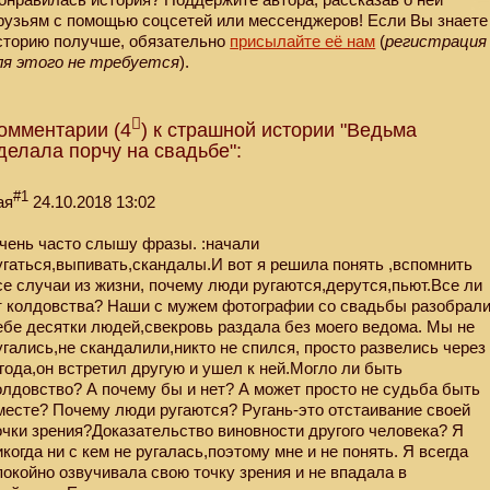
рузьям с помощью соцсетей или мессенджеров! Если Вы знаете
сторию получше, обязательно
присылайте её нам
(
регистрация
ля этого не требуется
).
омментарии (4
) к страшной истории "Ведьма
делала порчу на свадьбе":
#1
ая
24.10.2018 13:02
чень часто слышу фразы. :начали
угаться,выпивать,скандалы.И вот я решила понять ,вспомнить
се случаи из жизни, почему люди ругаются,дерутся,пьют.Все ли
т колдовства? Наши с мужем фотографии со свадьбы разобрал
ебе десятки людей,свекровь раздала без моего ведома. Мы не
угались,не скандалили,никто не спился, просто развелись через
 года,он встретил другую и ушел к ней.Могло ли быть
олдовство? А почему бы и нет? А может просто не судьба быть
месте? Почему люди ругаются? Ругань-это отстаивание своей
очки зрения?Доказательство виновности другого человека? Я
икогда ни с кем не ругалась,поэтому мне и не понять. Я всегда
покойно озвучивала свою точку зрения и не впадала в