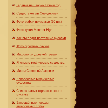
Гадание на Старый Новый год
Существует ли Слендермен
Фотографии призраков (50 шт.)
Фото кукол Monster High
Как выглядят настоящие русалки
Фото огромных пауков
Мифология Древней Греции
Японские мифические существа
Мифы Северной Америки
Европейские мифические
существа
Список самых страшных книг о
мистике
Запрещённые породы
агрессивных собак