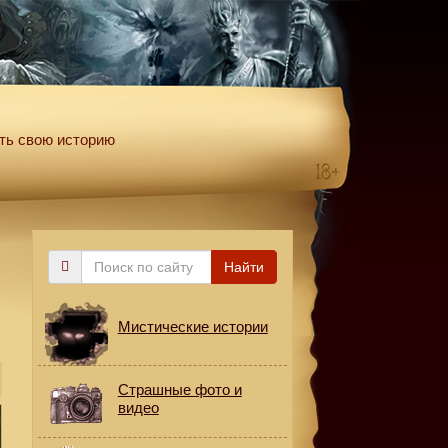
ть свою историю
Поиск
Найти
по
сайту
Мистические истории
Страшные фото и
видео