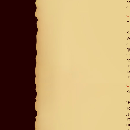
в
с
О
Н
К
м
с
г
ч
п
н
т
н
О
К
“
к
д
к
о