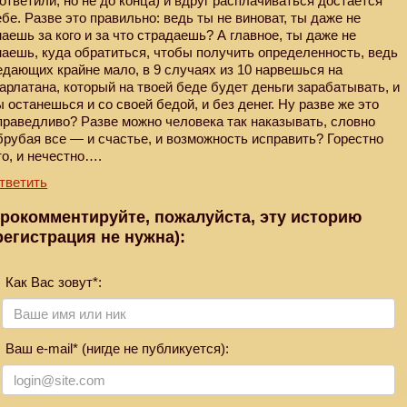
 ответили, но не до конца) и вдруг расплачиваться достается
ебе. Разве это правильно: ведь ты не виноват, ты даже не
наешь за кого и за что страдаешь? А главное, ты даже не
наешь, куда обратиться, чтобы получить определенность, ведь
едающих крайне мало, в 9 случаях из 10 нарвешься на
арлатана, который на твоей беде будет деньги зарабатывать, и
ы останешься и со своей бедой, и без денег. Ну разве же это
праведливо? Разве можно человека так наказывать, словно
брубая все — и счастье, и возможность исправить? Горестно
то, и нечестно….
тветить
рокомментируйте, пожалуйста, эту историю
регистрация не нужна):
Как Вас зовут*:
Ваш e-mail* (нигде не публикуется):