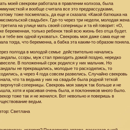
ать моей свекрови работала в правлении колхоза, была
оммунисткой и вообще считала все это предрассудками,
оэтому тоже посмеялась, да еще и сказала: «Какой батюшка на
омсомольской свадьбе». Где-то через три недели, молодая жена
стретила на улице мать своей соперницы и та ей говорит: «О,
же беременная, только ребенок твой всю жизнь без отца будет.
а и тебе век одной куковать». Свекровь моя даже сама еще не
нала тогда, что беременна, а бабка эта каким-то образом поняла
ерез полгода в молодой семье
действительно начались
кандалы, ссоры, муж стал приходить домой поздно, нередко
авеселе. В положенный срок родился у них мальчик. Но
кандалы не прекращались, молодые то расходились, то
ходились, а через 4 года совсем развелись. Случайно свекровь
знала, что та ведьма у них на свадьбе была родной теткой
твергнутой соперницы. Свекровь моя замуж так больше и не
ышла, хотя и красивая очень была, и поклонников много было.
векор тоже так и не женился. Вот невольно и поверишь в
уществование ведьм.
втор: Светлана
онравилась история? Поддержите автора, рассказав о ней