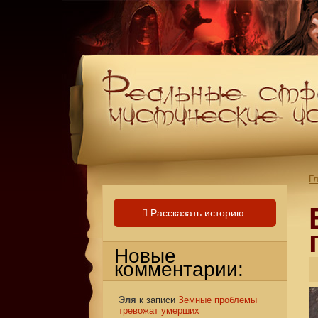
Г
Рассказать историю
Новые
комментарии:
Эля
к записи
Земные проблемы
тревожат умерших