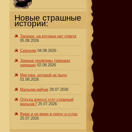
Новые страшные
истории:
Загадки, на которые нет ответа
05.08.2026
.
Сквозняк
04.08.2026
Земные проблемы тревожат
умерших
02.08.2026
Мистика, которой не было
01.08.2026
Мальчик-зайчик
28.07.2026
Откуда взялся этот странный
мальчик?
25.07.2026
Верю и не верю в порчу и сглаз
25.07.2026