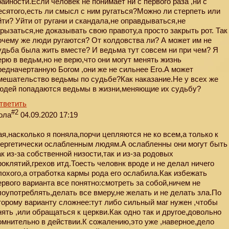
райности.Если человек не понимает ни с первого раза ,ни с
есятого,есть ли смысл с ним ругаться?Можно ли стерпеть или
йти? Уйти от ругани и скандала,не оправдываться,не
грызаться,не доказывать свою правоту,а просто закрыть рот. Так
очему же люди ругаются? От колдовства ли? А может им не
удьба была жить вместе? И ведьма тут совсем ни при чем? Я
ерю в ведьм,но не верю,что они могут менять жизнь
редначертанную Богом ,они же не сильнее Его.А может
мешательство ведьмы по судьбе?Как наказание.Не у всех же
юдей попадаются ведьмы в жизни,меняющие их судьбу?
тветить
#2
ола
04.09.2020 17:19
ая,насколько я поняла,порчи цепляются не ко всем,а только к
гергетически ослабленным людям.А ослабленны они могут быть
ак из-за собственной низости,так и из-за родовых
роклятий,грехов итд.Тоесть человнк вроде и не делал ничего
лохого,а отработка кармы рода его ослабила.Как избежать
ервого варианта все понятно:смотреть за собой,ничем не
лоупотреблять,делать все вмеру,не желать и не делать зла.По
торому варианту сложнее:тут либо сильный маг нужен ,чтобы
нять ,или обращаться к церкви.Как одно так и другое,довольно
омнительно в действии.К сожалению,это уже ,наверное,дело