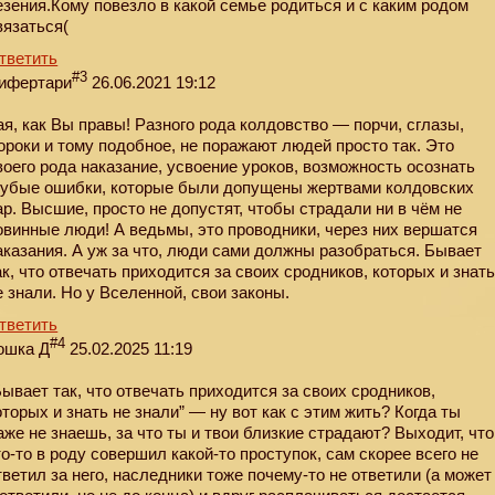
езения.Кому повезло в какой семье родиться и с каким родом
вязаться(
тветить
#3
ифертари
26.06.2021 19:12
ая, как Вы правы! Разного рода колдовство — порчи, сглазы,
ороки и тому подобное, не поражают людей просто так. Это
воего рода наказание, усвоение уроков, возможность осознать
рубые ошибки, которые были допущены жертвами колдовских
ар. Высшие, просто не допустят, чтобы страдали ни в чём не
овинные люди! А ведьмы, это проводники, через них вершатся
аказания. А уж за что, люди сами должны разобраться. Бывает
ак, что отвечать приходится за своих сродников, которых и знат
е знали. Но у Вселенной, свои законы.
тветить
#4
ошка Д
25.02.2025 11:19
Бывает так, что отвечать приходится за своих сродников,
оторых и знать не знали” — ну вот как с этим жить? Когда ты
аже не знаешь, за что ты и твои близкие страдают? Выходит, что
то-то в роду совершил какой-то проступок, сам скорее всего не
тветил за него, наследники тоже почему-то не ответили (а может