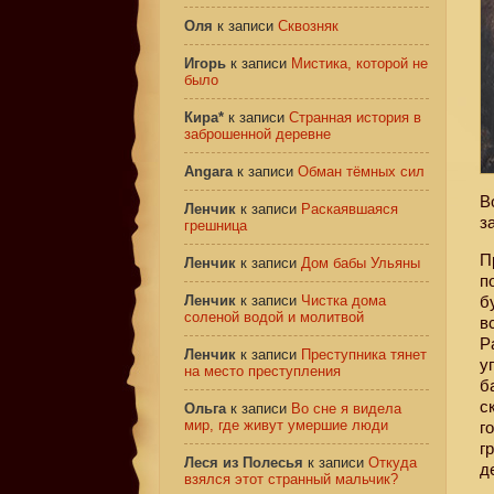
Оля
к записи
Сквозняк
Игорь
к записи
Мистика, которой не
было
Кира*
к записи
Странная история в
заброшенной деревне
Angara
к записи
Обман тёмных сил
В
Ленчик
к записи
Раскаявшаяся
з
грешница
П
Ленчик
к записи
Дом бабы Ульяны
п
Ленчик
к записи
Чистка дома
б
соленой водой и молитвой
в
Р
Ленчик
к записи
Преступника тянет
у
на место преступления
б
с
Ольга
к записи
Во сне я видела
мир, где живут умершие люди
г
г
Леся из Полесья
к записи
Откуда
д
взялся этот странный мальчик?