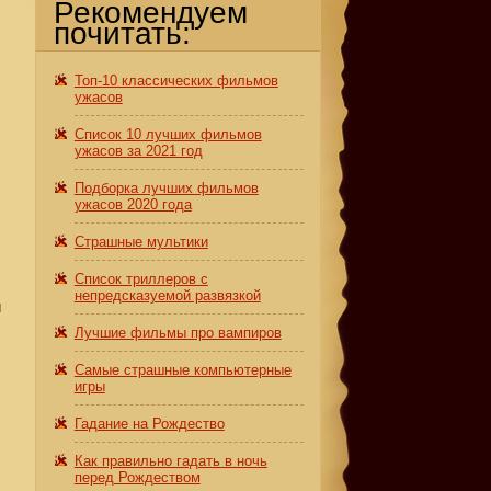
Рекомендуем
почитать:
Топ-10 классических фильмов
ужасов
Список 10 лучших фильмов
ужасов за 2021 год
Подборка лучших фильмов
ужасов 2020 года
Страшные мультики
Список триллеров с
непредсказуемой развязкой
и
Лучшие фильмы про вампиров
Самые страшные компьютерные
игры
Гадание на Рождество
Как правильно гадать в ночь
перед Рождеством