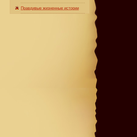
Правдивые жизненные истории
ь