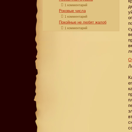
к
1 комментарий
д
Роковые числа
у
1 комментарий
о
Покойные не любят жалоб
п
1 комментарий
с
в
п
в
л
О
Л
К
е
к
п
п
п
з
в
с
с