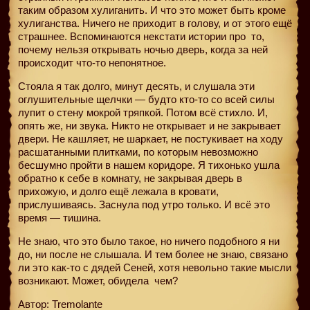
таким образом хулиганить. И что это может быть кроме
хулиганства. Ничего не приходит в голову, и от этого ещё
страшнее. Вспоминаются некстати истории про
то,
почему нельзя открывать ночью дверь, когда за ней
происходит что-то непонятное.
Стояла я так долго, минут десять, и слушала эти
оглушительные щелчки — будто кто-то со всей силы
лупит о стену мокрой тряпкой. Потом всё стихло. И,
опять же, ни звука. Никто не открывает и не закрывает
двери. Не кашляет, не шаркает, не постукивает на ходу
расшатанными плитками, по которым невозможно
бесшумно пройти в нашем коридоре. Я тихонько ушла
обратно к себе в комнату, не закрывая дверь в
прихожую, и долго ещё лежала в кровати,
прислушиваясь. Заснула под утро только. И всё это
время — тишина.
Не знаю, что это было такое, но ничего подобного я ни
до, ни после не слышала. И тем более не знаю, связано
ли это как-то с дядей Сеней, хотя невольно такие мысли
возникают. Может, обидела
чем?
Автор: Tremolante