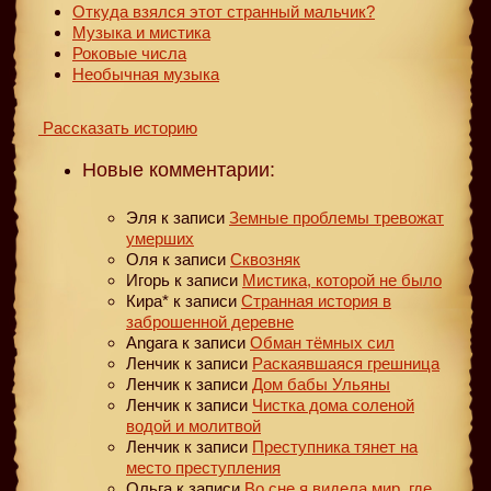
Откуда взялся этот странный мальчик?
Музыка и мистика
Роковые числа
Необычная музыка
Рассказать историю
Новые комментарии:
Эля
к записи
Земные проблемы тревожат
умерших
Оля
к записи
Сквозняк
Игорь
к записи
Мистика, которой не было
Кира*
к записи
Странная история в
заброшенной деревне
Angara
к записи
Обман тёмных сил
Ленчик
к записи
Раскаявшаяся грешница
Ленчик
к записи
Дом бабы Ульяны
Ленчик
к записи
Чистка дома соленой
водой и молитвой
Ленчик
к записи
Преступника тянет на
место преступления
Ольга
к записи
Во сне я видела мир, где