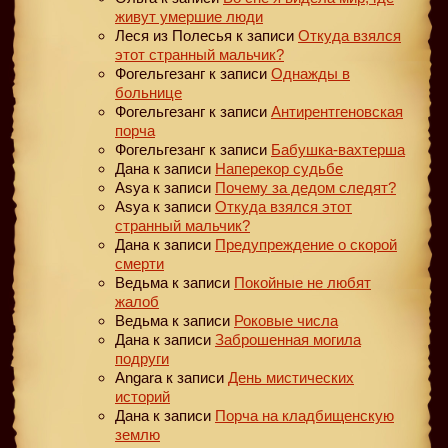
живут умершие люди
Леся из Полесья
к записи
Откуда взялся
этот странный мальчик?
Фогельгезанг
к записи
Однажды в
больнице
Фогельгезанг
к записи
Антирентгеновская
порча
Фогельгезанг
к записи
Бабушка-вахтерша
Дана
к записи
Наперекор судьбе
Asya
к записи
Почему за дедом следят?
Asya
к записи
Откуда взялся этот
странный мальчик?
Дана
к записи
Предупреждение о скорой
смерти
Ведьма
к записи
Покойные не любят
жалоб
Ведьма
к записи
Роковые числа
Дана
к записи
Заброшенная могила
подруги
Angara
к записи
День мистических
историй
Дана
к записи
Порча на кладбищенскую
землю