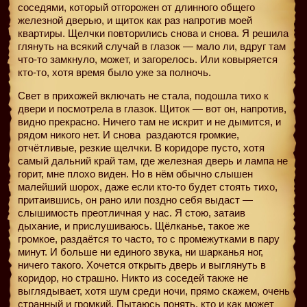
соседями, который отгорожен от длинного общего
железной дверью, и щиток как раз напротив моей
квартиры. Щелчки повторились снова и снова. Я решила
глянуть на всякий случай в глазок — мало ли, вдруг там
что-то замкнуло, может, и загорелось. Или ковыряется
кто-то, хотя время было уже за полночь.
Свет в прихожей включать не стала, подошла тихо к
двери и посмотрела в глазок. Щиток — вот он, напротив,
видно прекрасно. Ничего там не искрит и не дымится, и
рядом никого нет. И снова
раздаются громкие,
отчётливые, резкие щелчки. В коридоре пусто, хотя
самый дальний край там, где железная дверь и лампа не
горит, мне плохо виден. Но в нём обычно слышен
малейший шорох, даже если кто-то будет стоять тихо,
притаившись, он рано или поздно себя выдаст —
слышимость преотличная у нас. Я стою, затаив
дыхание, и прислушиваюсь. Щёлканье, такое же
громкое, раздаётся то часто, то с промежутками в пару
минут. И больше ни единого звука, ни шарканья ног,
ничего такого. Хочется открыть дверь и выглянуть в
коридор, но страшно. Никто из соседей также не
выглядывает, хотя шум среди ночи, прямо скажем, очень
странный и громкий. Пытаюсь понять, кто и как может