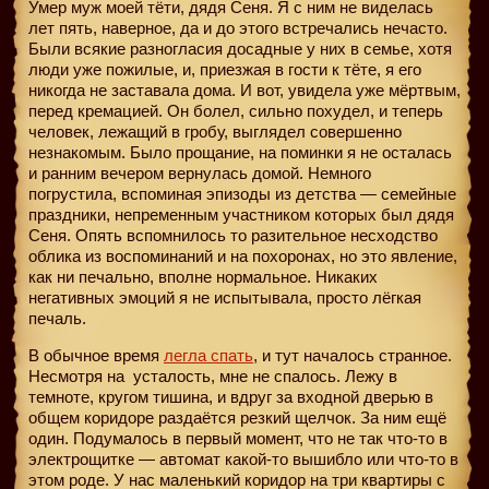
Умер муж моей тёти, дядя Сеня. Я с ним не виделась
лет пять, наверное, да и до этого встречались нечасто.
Были всякие разногласия досадные у них в семье, хотя
люди уже пожилые, и, приезжая в гости к тёте, я его
никогда не заставала дома. И вот, увидела уже мёртвым,
перед кремацией. Он болел, сильно похудел, и теперь
человек, лежащий в гробу, выглядел совершенно
незнакомым. Было прощание, на поминки я не осталась
и ранним вечером вернулась домой. Немного
погрустила, вспоминая эпизоды из детства — семейные
праздники, непременным участником которых был дядя
Сеня. Опять вспомнилось то разительное несходство
облика из воспоминаний и на похоронах, но это явление,
как ни печально, вполне нормальное. Никаких
негативных эмоций я не испытывала, просто лёгкая
печаль.
В обычное время
легла спать
, и тут началось странное.
Несмотря на
усталость, мне не спалось. Лежу в
темноте, кругом тишина, и вдруг за входной дверью в
общем коридоре раздаётся резкий щелчок. За ним ещё
один. Подумалось в первый момент, что не так что-то в
электрощитке — автомат какой-то вышибло или что-то в
этом роде. У нас маленький коридор на три квартиры с