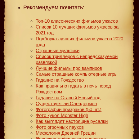
Рекомендуем почитать:
Топ-10 классических фильмов ужасов
Список 10 лучших фильмов ужасов за
2021 год
Подборка лучших фильмов ужасов 2020
года
Страшные мультики
Список триллеров с непредсказуемой
развязкой
Лучшие фильмы про вампиров
Самые страшные компьютерные игры
Гадание на Рождество
Как правильно гадать в ночь перед
Рождеством
Гадание на Старый Новый год
Существует ли Слендермен
Фотографии призраков (50 шт.)
Фото кукол Monster High
Как выглядят настоящие русалки
Фото огромных пауков
Мифология Древней Греции
Японские мифические существа