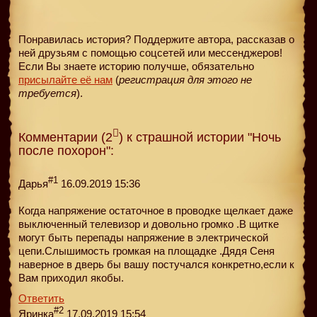
Понравилась история? Поддержите автора, рассказав о
ней друзьям с помощью соцсетей или мессенджеров!
Если Вы знаете историю получше, обязательно
присылайте её нам
(
регистрация для этого не
требуется
).
Комментарии (2
) к страшной истории "Ночь
после похорон":
#1
Дарья
16.09.2019 15:36
Когда напряжение остаточное в проводке щелкает даже
выключенный телевизор и довольно громко .В щитке
могут быть перепады напряжение в электрической
цепи.Слышимость громкая на площадке .Дядя Сеня
наверное в дверь бы вашу постучался конкретно,если к
Вам приходил якобы.
Ответить
#2
Яринка
17.09.2019 15:54