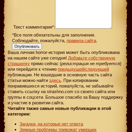
Текст комментария*:
*Все поля обязательны для заполнения.
Соблюдайте, пожалуйста,
правила сайта
.
Опубликовать
Ваша личная horror-история может быть опубликована
на нашем сайте уже сегодня!
Добавьте собственную
страшилку
прямо сейчас (
регистрация не требуется
)
или перейдите к чтению
предыдущей
/следующей
публикации. Не вошедшие в основную часть сайта
статьи можно найти
здесь
. При копировании
понравившихся историй, пожалуйста, не забывайте
ставить ссылку на strashno.com со своего сайта или
группы в соцсети. Большое спасибо за Вашу поддержку
и участие в развитии сайта.
Читайте также самые новые публикации в этой
категории:
Загадки, на которые нет ответа
Земные проблемы тревожат умерших