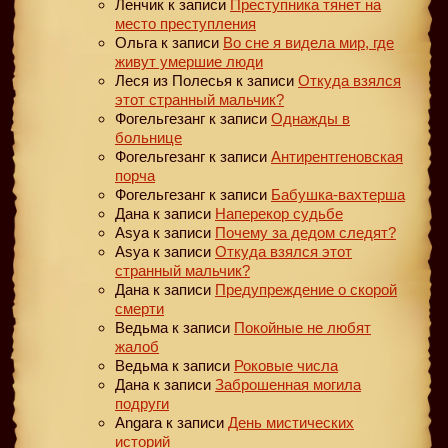
Ленчик
к записи
Преступника тянет на
место преступления
Ольга
к записи
Во сне я видела мир, где
живут умершие люди
Леся из Полесья
к записи
Откуда взялся
этот странный мальчик?
Фогельгезанг
к записи
Однажды в
больнице
Фогельгезанг
к записи
Антирентгеновская
порча
Фогельгезанг
к записи
Бабушка-вахтерша
Дана
к записи
Наперекор судьбе
Asya
к записи
Почему за дедом следят?
Asya
к записи
Откуда взялся этот
странный мальчик?
Дана
к записи
Предупреждение о скорой
смерти
Ведьма
к записи
Покойные не любят
жалоб
Ведьма
к записи
Роковые числа
Дана
к записи
Заброшенная могила
подруги
Angara
к записи
День мистических
историй