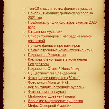
Топ-10 классических фильмов ужасов
Список 10 лучших фильмов ужасов за
2021 год
Подборка лучших фильмов ужасов 2020
года
Страшные мультики
Список триллеров с непредсказуемой
развязкой
Лучшие фильмы про вампиров
Самые страшные компьютерные игры
Гадание на Рождество
Как правильно гадать в ночь перед
Рождеством
Гадание на Старый Новый год
Существует ли Слендермен
Фотографии призраков (50 шт.)
Фото кукол Monster High
Как выглядят настоящие русалки
Фото огромных пауков
Мифология Древней Греции
Японские мифические существа
Мифы Северной Америки