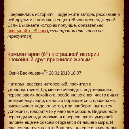
Понравилась история? Поддержите автора, рассказав о
ней друзьям с помощью соцсетей или мессенджеров!
Если Вы знаете историю получше, обязательно
присылайте её нам
(
регистрация для этого не
требуется
).
Комментарии (6
) к страшной истории
"Покойный друг приснился живым":
#1
Юрий Васильевич
28.01.2018 18:07
Наталья, рассказ интересный, прочитал с
удовольствием! Да, многие очевидцы подтверждают,
первое время покойного, особенно во снах, часто видят
близкие ему люди, он часто обращается с просьбами,
высказывает недовольство, или наоборот, пытается
успокоить, говорит что у него все хороше. Видимо есть
переходы между мирами, и в первое время умерший
человек еще не совсем оторвался от нашего мира. И
еще, очень грустно, что Ваш друг, да еще и в молодом