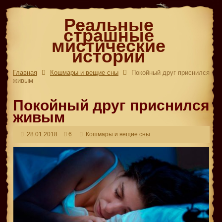
Реальные
страшные
мистические
истории
Главная
Кошмары и вещие сны
Покойный друг приснился
живым
Покойный друг приснился
живым
28.01.2018
6
Кошмары и вещие сны