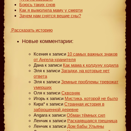
Боюсь таких снов
Как я вымолила маму у смерти
Зачем нам снятся вещие сны?
Рассказать историю
Новые комментарии:
Ксения
к записи
10 самых важных знаков
от Ангела-хранителя
Дана
к записи
Как мама к колдуну ходила
Эля
к записи
Загадки, на которые нет
ответа
Эля
к записи
Земные проблемы тревожат
умерших
Оля
к записи
Сквозняк
Игорь
к записи
Мистика, которой не было
Кира*
к записи
Странная история в
заброшенной деревне
Angara
к записи
Обман тёмных сил
Ленчик
к записи
Раскаявшаяся грешница
Ленчик
к записи
Дом бабы Ульяны