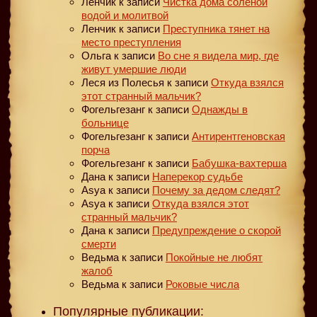
Ленчик
к записи
Чистка дома соленой
водой и молитвой
Ленчик
к записи
Преступника тянет на
место преступления
Ольга
к записи
Во сне я видела мир, где
живут умершие люди
Леся из Полесья
к записи
Откуда взялся
этот странный мальчик?
Фогельгезанг
к записи
Однажды в
больнице
Фогельгезанг
к записи
Антирентгеновская
порча
Фогельгезанг
к записи
Бабушка-вахтерша
Дана
к записи
Наперекор судьбе
Asya
к записи
Почему за дедом следят?
Asya
к записи
Откуда взялся этот
странный мальчик?
Дана
к записи
Предупреждение о скорой
смерти
Ведьма
к записи
Покойные не любят
жалоб
Ведьма
к записи
Роковые числа
Популярные публикации: