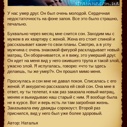
У нас умер друг. Он был очень молодой. Сердечная
недостаточность на фоне запоя. Все это было страшно,
печально.
Буквально через месяц мне снится сон. Заходим мы с
мужем в их квартиру с женой. Жена его стоит спиной и
рассказывает какие-то свои планы. Смотрю, а в углу
мужчина с очень знакомой фигурой раскладывает новый
матрац. Он оборачивается, и я вижу, это умерший друг.
Он идет на меня вид у него ожившего трупа и такой злой,
ужасно злой. Я испугалась, говорю: «что ты здесь
делаешь, ты же умер?». Он прошел мимо меня.
Проснулась и сон мне не давал покоя. Списалась с его
женой. И аккуратно рассказала ей свой сон. Она мне в
ответ, ну ты телепат, я как раз заказала новый матрац,
меняю и выкидываю наш старый с ним. Я вообще была
не в курсе. Вот и верь есть ли там загробная жизнь.
Заказывала ему дважды сорокоуст. Второй раз
приснился, вид у него был уже более здоровый.
Автор: Наталья