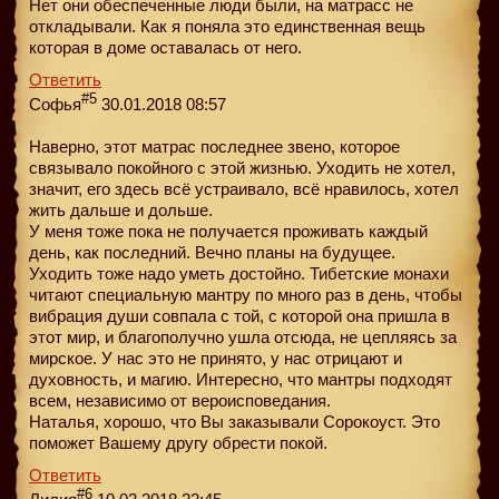
Нет они обеспеченные люди были, на матрасс не
откладывали. Как я поняла это единственная вещь
которая в доме оставалась от него.
Ответить
#5
Софья
30.01.2018 08:57
Наверно, этот матрас последнее звено, которое
связывало покойного с этой жизнью. Уходить не хотел,
значит, его здесь всё устраивало, всё нравилось, хотел
жить дальше и дольше.
У меня тоже пока не получается проживать каждый
день, как последний. Вечно планы на будущее.
Уходить тоже надо уметь достойно. Тибетские монахи
читают специальную мантру по много раз в день, чтобы
вибрация души совпала с той, с которой она пришла в
этот мир, и благополучно ушла отсюда, не цепляясь за
мирское. У нас это не принято, у нас отрицают и
духовность, и магию. Интересно, что мантры подходят
всем, независимо от вероисповедания.
Наталья, хорошо, что Вы заказывали Сорокоуст. Это
поможет Вашему другу обрести покой.
Ответить
#6