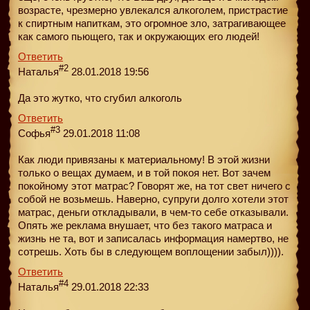
возрасте, чрезмерно увлекался алкоголем, пристрастие
к спиртным напиткам, это огромное зло, затрагивающее
как самого пьющего, так и окружающих его людей!
Ответить
#2
Наталья
28.01.2018 19:56
Да это жутко, что сгубил алкоголь
Ответить
#3
Софья
29.01.2018 11:08
Как люди привязаны к материальному! В этой жизни
только о вещах думаем, и в той покоя нет. Вот зачем
покойному этот матрас? Говорят же, на тот свет ничего с
собой не возьмешь. Наверно, супруги долго хотели этот
матрас, деньги откладывали, в чем-то себе отказывали.
Опять же реклама внушает, что без такого матраса и
жизнь не та, вот и записалась информация намертво, не
сотрешь. Хоть бы в следующем воплощении забыл)))).
Ответить
#4
Наталья
29.01.2018 22:33