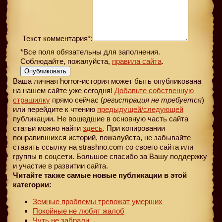
Текст комментария*:
*Все поля обязательны для заполнения.
Соблюдайте, пожалуйста,
правила сайта
.
Опубликовать
Ваша личная horror-история может быть опубликована
на нашем сайте уже сегодня!
Добавьте собственную
страшилку
прямо сейчас (
регистрация не требуется
)
или перейдите к чтению
предыдущей
/следующей
публикации. Не вошедшие в основную часть сайта
статьи можно найти
здесь
. При копировании
понравившихся историй, пожалуйста, не забывайте
ставить ссылку на strashno.com со своего сайта или
группы в соцсети. Большое спасибо за Вашу поддержку
и участие в развитии сайта.
Читайте также самые новые публикации в этой
категории:
Земные проблемы тревожат умерших
Покойные не любят жалоб
Чуть не забрали