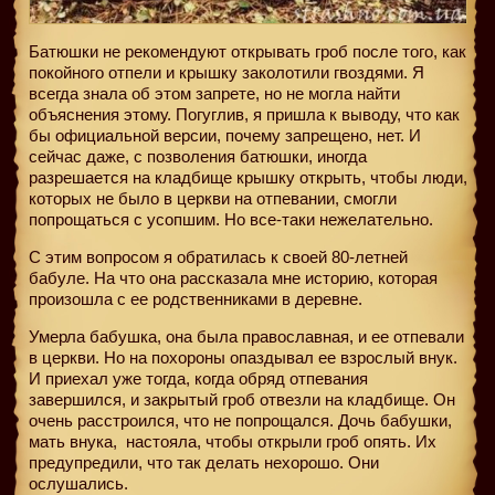
Батюшки не рекомендуют открывать гроб после того, как
покойного отпели и крышку заколотили гвоздями. Я
всегда знала об этом запрете, но не могла найти
объяснения этому. Погуглив, я пришла к выводу, что как
бы официальной версии, почему запрещено, нет. И
сейчас даже, с позволения батюшки, иногда
разрешается на кладбище крышку открыть, чтобы люди,
которых не было в церкви на отпевании, смогли
попрощаться с усопшим. Но все-таки нежелательно.
С этим вопросом я обратилась к своей 80-летней
бабуле. На что она рассказала мне историю, которая
произошла с ее родственниками в деревне.
Умерла бабушка, она была православная, и ее отпевали
в церкви. Но на похороны опаздывал ее взрослый внук.
И приехал уже тогда, когда обряд отпевания
завершился, и закрытый гроб отвезли на кладбище. Он
очень расстроился, что не попрощался. Дочь бабушки,
мать внука,
настояла, чтобы открыли гроб опять. Их
предупредили, что так делать нехорошо. Они
ослушались.