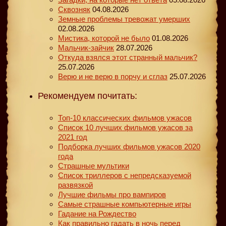
Сквозняк
04.08.2026
Земные проблемы тревожат умерших
02.08.2026
Мистика, которой не было
01.08.2026
Мальчик-зайчик
28.07.2026
Откуда взялся этот странный мальчик?
25.07.2026
Верю и не верю в порчу и сглаз
25.07.2026
Рекомендуем почитать:
Топ-10 классических фильмов ужасов
Список 10 лучших фильмов ужасов за
2021 год
Подборка лучших фильмов ужасов 2020
года
Страшные мультики
Список триллеров с непредсказуемой
развязкой
Лучшие фильмы про вампиров
Самые страшные компьютерные игры
Гадание на Рождество
Как правильно гадать в ночь перед