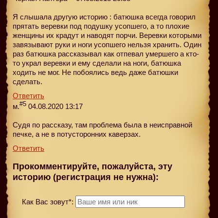
Я слышала другую историю : батюшка всегда говорил
прятать веревки под подушку усопшего, а то плохие
женщины их крадут и наводят порчи. Веревки которыми
завязывают руки и ноги усопшего нельзя хранить. Один
раз батюшка рассказывал как отпевал умершего а кто-
то украл веревки и ему сделали на ноги, батюшка
ходить не мог. Не побоялись ведь даже батюшки
сделать.
Ответить
#5
м.
04.08.2020 13:17
Судя по рассказу, там проблема была в неисправной
печке, а не в потусторонних каверзах.
Ответить
Прокомментируйте, пожалуйста, эту
историю (регистрация не нужна):
Как Вас зовут*: