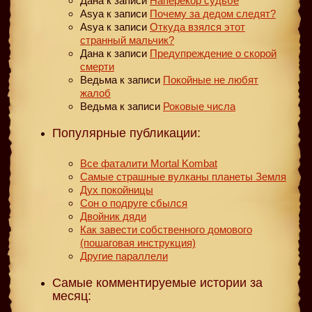
Дана
к записи
Наперекор судьбе
Asya
к записи
Почему за дедом следят?
Asya
к записи
Откуда взялся этот
странный мальчик?
Дана
к записи
Предупреждение о скорой
смерти
Ведьма
к записи
Покойные не любят
жалоб
Ведьма
к записи
Роковые числа
Популярные публикации:
Все фаталити Mortal Kombat
Самые страшные вулканы планеты Земля
Дух покойницы
Сон о подруге сбылся
Двойник дяди
Как завести собственного домового
(пошаговая инструкция)
Другие параллели
Самые комментируемые истории за
месяц: