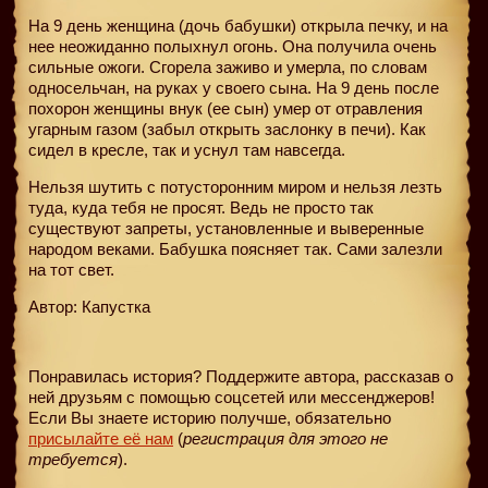
На 9 день женщина (дочь бабушки) открыла печку, и на
нее неожиданно полыхнул огонь. Она получила очень
сильные ожоги. Сгорела заживо и умерла, по словам
односельчан, на руках у своего сына. На 9 день после
похорон женщины внук (ее сын) умер от отравления
угарным газом (забыл открыть заслонку в печи). Как
сидел в кресле, так и уснул там навсегда.
Нельзя шутить с потусторонним миром и нельзя лезть
туда, куда тебя не просят. Ведь не просто так
существуют запреты, установленные и выверенные
народом веками. Бабушка поясняет так. Сами залезли
на тот свет.
Автор: Капустка
Понравилась история? Поддержите автора, рассказав о
ней друзьям с помощью соцсетей или мессенджеров!
Если Вы знаете историю получше, обязательно
присылайте её нам
(
регистрация для этого не
требуется
).