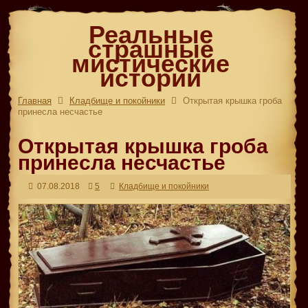
Реальные
страшные
мистические
истории
Главная
Кладбище и покойники
Открытая крышка гроба
принесла несчастье
Открытая крышка гроба
принесла несчастье
07.08.2018
5
Кладбище и покойники