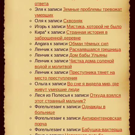
ответа
Эля
к записи
Земные проблемы тревожат
умерших
Оля
к записи
Сквозняк
Игорь
к записи
Мистика, которой не было
Кира*
к записи
Странная история в
заброшенной деревне
Angara
к записи
Обман тёмных сил
Ленчик
к записи
Раскаявшаяся грешница
Ленчик
к записи
Дом бабы Ульяны
Ленчик
к записи
Чистка дома соленой
водой и молитвой
Ленчик
к записи
Преступника тянет на
место преступления
Ольга
к записи
Во сне я видела мир, где
живут умершие люди
Леся из Полесья
к записи
Откуда взялся
этот странный мальчик?
Фогельгезанг
к записи
Однажды в
больнице
Фогельгезанг
к записи
Антирентгеновская
порча
Фогельгезанг
к записи
Бабушка-вахтерша