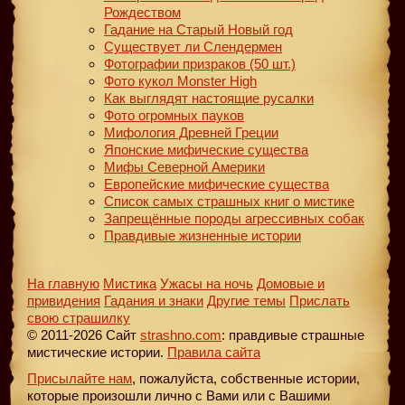
Рождеством
Гадание на Старый Новый год
Существует ли Слендермен
Фотографии призраков (50 шт.)
Фото кукол Monster High
Как выглядят настоящие русалки
Фото огромных пауков
Мифология Древней Греции
Японские мифические существа
Мифы Северной Америки
Европейские мифические существа
Список самых страшных книг о мистике
Запрещённые породы агрессивных собак
Правдивые жизненные истории
На главную
Мистика
Ужасы на ночь
Домовые и
привидения
Гадания и знаки
Другие темы
Прислать
свою страшилку
© 2011-2026 Сайт
strashno.com
: правдивые страшные
мистические истории.
Правила сайта
Присылайте нам
, пожалуйста, собственные истории,
которые произошли лично с Вами или с Вашими