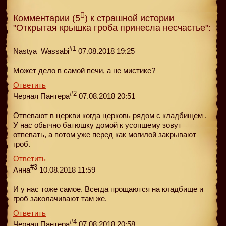
Комментарии (5
) к страшной истории
"Открытая крышка гроба принесла несчастье":
#1
Nastya_Wassabi
07.08.2018 19:25
Может дело в самой печи, а не мистике?
Ответить
#2
Черная Пантера
07.08.2018 20:51
Отпевают в церкви когда церковь рядом с кладбищем .
У нас обычно батюшку домой к усопшему зовут
отпевать, а потом уже перед как могилой закрывают
гроб.
Ответить
#3
Анна
10.08.2018 11:59
И у нас тоже самое. Всегда прощаются на кладбище и
гроб заколачивают там же.
Ответить
#4
Черная Пантера
07.08.2018 20:58