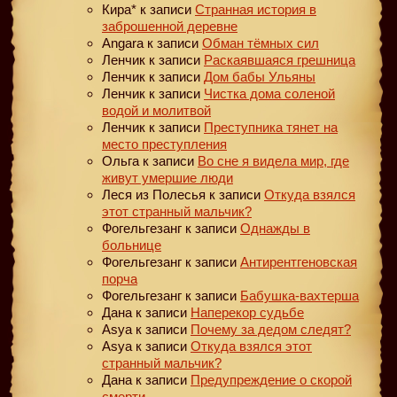
Кира*
к записи
Странная история в
заброшенной деревне
Angara
к записи
Обман тёмных сил
Ленчик
к записи
Раскаявшаяся грешница
Ленчик
к записи
Дом бабы Ульяны
Ленчик
к записи
Чистка дома соленой
водой и молитвой
Ленчик
к записи
Преступника тянет на
место преступления
Ольга
к записи
Во сне я видела мир, где
живут умершие люди
Леся из Полесья
к записи
Откуда взялся
этот странный мальчик?
Фогельгезанг
к записи
Однажды в
больнице
Фогельгезанг
к записи
Антирентгеновская
порча
Фогельгезанг
к записи
Бабушка-вахтерша
Дана
к записи
Наперекор судьбе
Asya
к записи
Почему за дедом следят?
Asya
к записи
Откуда взялся этот
странный мальчик?
Дана
к записи
Предупреждение о скорой
смерти