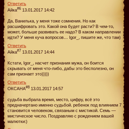
Ответить
#6
Айка
13.01.2017 14:42
Да, Ванилька, у меня тоже сомнения. Но как
расшифровать это. Какой она будет расти? В чем-то,
может, больше развивать ее надо? В каком направлении
идти? У меня куча вопросов… Igor_, пишите же, что там)
Ответить
#7
Айка
13.01.2017 14:44
Кстати, Igor_, насчет признания мужа, он боится
скрывать от меня что-либо, дабы это бесполезно, он
сам признает это)))))
Ответить
#8
ОКСАНА
13.01.2017 14:57
судьба выбрала время, место, цифру, всё это
предначертано именно судьбой. ребенок под влиянием 7
становится человеком, связаным с мистикой. Семь —
мистическое число. Поздравляю с рождением вашей
малютки:)