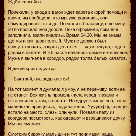
Ждём спокойно.
Приехали, у входа в вагон ждёт карета скорой помощи и
врачи, им сообщили, что мы уже родились, они
обмундированы от и до. Поехали в больницу, ещё минут
20 по просёлочной дороге. Пока оформили, пока всё
заполнили, взяли анализы. Время 04.30. Мы не знаем
где мы и как, шок полный. Муж не должен был
присутствовать, а куда деваться — идти некуда, сидел
рядом в палате. И в 5 часов началось самое интересное.
Мужа я выгнала в коридор, рядом толпа белых халатов.
И дикий крик педиатра:
— Быстрей, она задыхается!
На тот момент я думала: я умру, я не переживу, если её
не станет. Вся жизнь промелькнула перед глазами и
остановилась там, в палате. Но вдруг слышу: она, наша
маленькая принцесса,
подала голос. Ууууффф, сердце
встало на место, слёзы хлынули. Позвали папу из
коридора посмотреть, как одевают и взвешивают дочку.
Мы оклемались.
Смотрим бирочку малышки и тут понимаем: наша