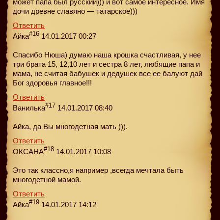
может папа был русский))) и вот самое интересное. Имя
дочи древне славяно — татарское)))
Ответить
#16
Айка
14.01.2017 00:27
Спасибо Нюша) думаю наша крошка счастливая, у нее
три брата 15, 12,10 лет и сестра 8 лет, любящие папа и
мама, не считая бабушек и дедушек все ее балуют дай
Бог здоровья главное!!!
Ответить
#17
Ванилька
14.01.2017 08:40
Айка, да Вы многодетная мать ))).
Ответить
#18
ОКСАНА
14.01.2017 10:08
Это так классно,я например ,всегда мечтала быть
многодетной мамой.
Ответить
#19
Айка
14.01.2017 14:12