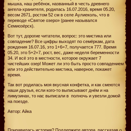
мышка, наш ребёнок, названный в честь древнего
ангела-хранителя, родилась 16.07.2016, время 05.20,
весом 2671, ростом 52 см в селе Аулиеколь, что в
переводе «Святое озеро» (ранее назывался
Семиозёрск).
Вот тут, дорогие читатели, вопрос: это мистика или
совпадение? Все цифры выходят по семёркам, дата
рождения 16.07.16, это 1+6=7, получается 777. Время
05.20, это 5+2=7, рост, вес, даже неделя беременности
34. И всё это в местности, которое окружает 7
чистейших озер! Может ли это быть просто совпадением
или это действительно мистика, наверное, покажет
время.
Так вот родилась моя вкусная конфетка, и как смеются
наши друзья, если кого-то выписывают днём и на
лимузинах, то нас выписали в
полночь и увезли домой
на поезде.
Автор: Айка
Понравилась история? Поддержите автора, рассказав о