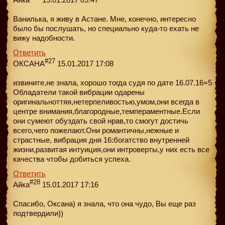
Ванилька, я живу в Астане. Мне, конечно, интересно
было бы послушать, но специально куда-то ехать не
вижу надобности.
Ответить
#27
ОКСАНА
15.01.2017 17:08
извините,не знала, хорошо тогда судя по дате 16.07.16=5
Обладатели такой вибрации одарены
оригинальноттяя,нетерпеливостью,умом,они всегда в
центре внимания,благородные,темпераментные.Если
они сумеют обуздать свой нрав,то смогут достичь
всего,чего пожелают.Они романтичны,нежные и
страстные, вибрация дня 16:богатство внутренней
жизни,развитая интуиция,они интроверты,у них есть все
качества чтобы добиться успеха.
Ответить
#28
Айка
15.01.2017 17:16
Спасибо, Оксана) я знала, что она чудо, Вы еще раз
подтвердили))