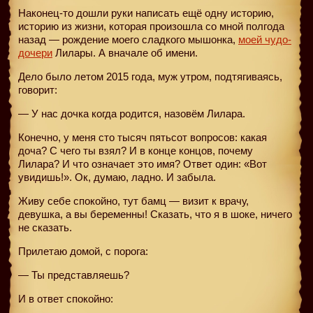
Наконец-то дошли руки написать ещё одну историю,
историю из жизни, которая произошла со мной полгода
назад — рождение моего сладкого мышонка,
моей чудо-
дочери
Лилары. А вначале об имени.
Дело было летом 2015 года, муж утром, подтягиваясь,
говорит:
— У нас дочка когда родится, назовём Лилара.
Конечно, у меня сто тысяч пятьсот вопросов: какая
доча? С чего ты взял? И в конце концов, почему
Лилара? И что означает это имя? Ответ один: «Вот
увидишь!». Ок, думаю, ладно. И забыла.
Живу себе спокойно, тут бамц — визит к врачу,
девушка, а вы беременны! Сказать, что я в шоке, ничего
не сказать.
Прилетаю домой, с порога:
— Ты представляешь?
И в ответ спокойно: