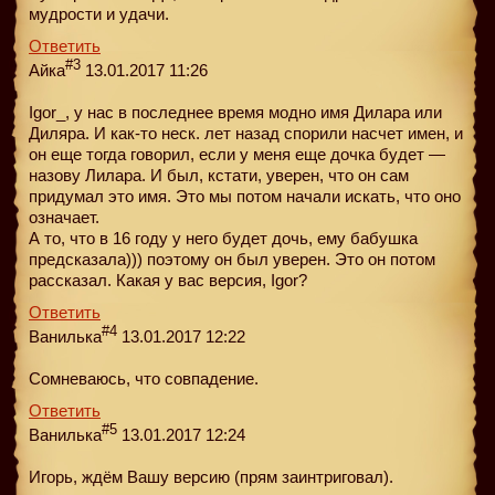
мудрости и удачи.
Ответить
#3
Айка
13.01.2017 11:26
Igor_, у нас в последнее время модно имя Дилара или
Диляра. И как-то неск. лет назад спорили насчет имен, и
он еще тогда говорил, если у меня еще дочка будет —
назову Лилара. И был, кстати, уверен, что он сам
придумал это имя. Это мы потом начали искать, что оно
означает.
А то, что в 16 году у него будет дочь, ему бабушка
предсказала))) поэтому он был уверен. Это он потом
рассказал. Какая у вас версия, Igor?
Ответить
#4
Ванилька
13.01.2017 12:22
Сомневаюсь, что совпадение.
Ответить
#5
Ванилька
13.01.2017 12:24
Игорь, ждём Вашу версию (прям заинтриговал).