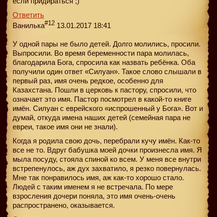
если придираться ;)
Ответить
#12
Ванилька
13.01.2017 18:41
У одной пары не было детей. Долго молились, просили.
Выпросили. Во время беременности пара молилась,
благодарила Бога, спросила как назвать ребёнка. Оба
получили один ответ «Силуан». Такое слово слышали в
первый раз, имя очень редкое, особенно для
Казахстана. Пошли в церковь к пастору, спросили, что
означает это имя. Пастор посмотрел в какой-то книге
имён. Силуан с еврейского «испрошенный у Бога». Вот и
думай, откуда имена наших детей (семейная пара не
евреи, такое имя они не знали).
Когда я родила свою дочь, перебрали кучу имён. Как-то
все не то. Вдруг бабушка моей дочки произнесла имя. Я
мыла посуду, стояла спиной ко всем. У меня все внутри
встрепенулось, аж дух захватило, я резко повернулась.
Мне так понравилось имя, аж как-то хорошо стало.
Людей с таким именем я не встречала. По мере
взросления дочери поняла, это имя очень-очень
распространено, оказывается.