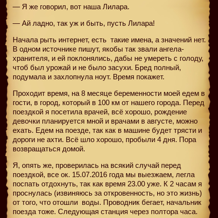
— Я же говорил, вот наша Лилара.
— Ай ладно, так уж и быть, пусть Лилара!
Начала рыть интернет, есть
такие имена, а значений нет.
В одном источнике пишут, якобы так звали ангела-
хранителя, и ей поклонялись, дабы не умереть с голоду,
чтоб был урожай и не было засухи. Бред полный,
подумала и захлопнула ноут. Время покажет.
Проходит время, на 8 месяце беременности моей едем в
гости, в город, который в 100 км от нашего города. Перед
поездкой я посетила врачей, всё хорошо, рождение
девочки планируется мной и врачами в августе, можно
ехать. Едем на поезде, так как в машине будет трясти и
дороги не ахти. Всё шло хорошо, пробыли 4 дня. Пора
возвращаться домой.
Я, опять же, проверилась на всякий случай перед
поездкой, все ок. 15.07.2016 года мы выезжаем, легла
поспать отдохнуть, так как время 23.00 уже. К 2 часам я
проснулась (извиняюсь за откровенность, но это жизнь)
от того, что отошли
воды. Проводник бегает, начальник
поезда тоже. Следующая станция через полтора часа.