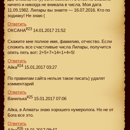
ничего и никогда не вникала в числа. Моя дата
11.09.1982. Лилары вы знаете — 16.07.2016. Кто по
зодиаку! Не знаю (
Ответить
#23
ОКСАНА
14.01.2017 21:52
Скажите мне полное имя, фамилию, отчество. Если
сложить все счастливые числа Лилары, получится
опять пять вот: 2+5+7=14=1+4=5!
Ответить
#24
Айка
15.01.2017 03:27
По правилам сайта нельзя такое писать) удалят
комментарий
Ответить
#25
Ванилька
15.01.2017 07:06
Айка, в Алматы знаю хорошего нумеролога. Но не от
Бога все это.
Ответить
#26
Айка
15.01.2017 09:47