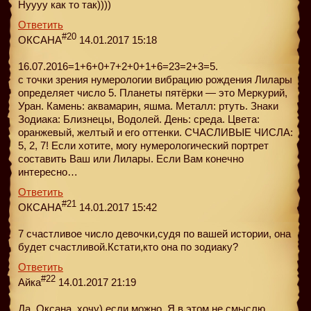
Нуууу как то так))))
Ответить
#20
ОКСАНА
14.01.2017 15:18
16.07.2016=1+6+0+7+2+0+1+6=23=2+3=5.
с точки зрения нумерологии вибрацию рождения Лилары
определяет число 5. Планеты пятёрки — это Меркурий,
Уран. Камень: аквамарин, яшма. Металл: ртуть. Знаки
Зодиака: Близнецы, Водолей. День: среда. Цвета:
оранжевый, желтый и его оттенки. СЧАСЛИВЫЕ ЧИСЛА:
5, 2, 7! Если хотите, могу нумерологический портрет
составить Ваш или Лилары. Если Вам конечно
интересно…
Ответить
#21
ОКСАНА
14.01.2017 15:42
7 счастливое число девочки,судя по вашей истории, она
будет счастливой.Кстати,кто она по зодиаку?
Ответить
#22
Айка
14.01.2017 21:19
Да, Оксана, хочу) если можно. Я в этом не смыслю