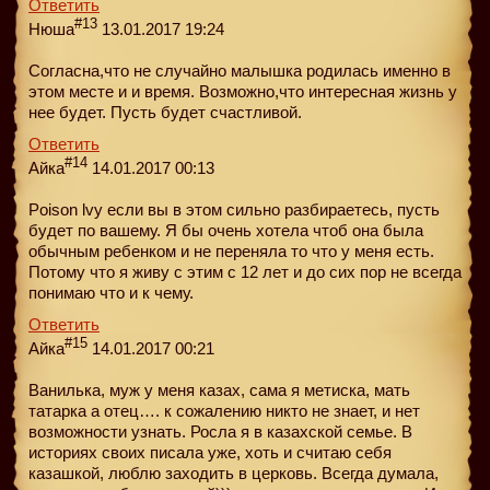
Ответить
#13
Нюша
13.01.2017 19:24
Согласна,что не случайно малышка родилась именно в
этом месте и и время. Возможно,что интересная жизнь у
нее будет. Пусть будет счастливой.
Ответить
#14
Айка
14.01.2017 00:13
Poison lvy если вы в этом сильно разбираетесь, пусть
будет по вашему. Я бы очень хотела чтоб она была
обычным ребенком и не переняла то что у меня есть.
Потому что я живу с этим с 12 лет и до сих пор не всегда
понимаю что и к чему.
Ответить
#15
Айка
14.01.2017 00:21
Ванилька, муж у меня казах, сама я метиска, мать
татарка а отец…. к сожалению никто не знает, и нет
возможности узнать. Росла я в казахской семье. В
историях своих писала уже, хоть и считаю себя
казашкой, люблю заходить в церковь. Всегда думала,