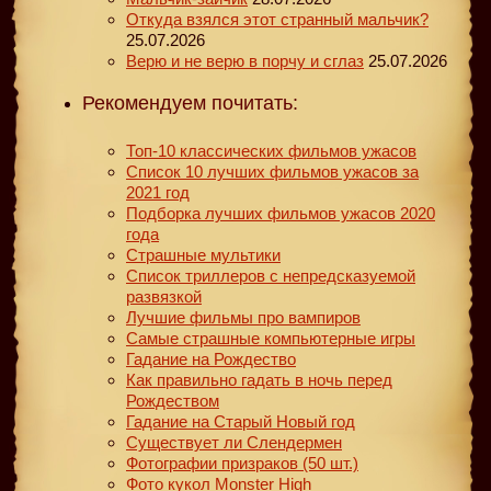
Откуда взялся этот странный мальчик?
25.07.2026
Верю и не верю в порчу и сглаз
25.07.2026
Рекомендуем почитать:
Топ-10 классических фильмов ужасов
Список 10 лучших фильмов ужасов за
2021 год
Подборка лучших фильмов ужасов 2020
года
Страшные мультики
Список триллеров с непредсказуемой
развязкой
Лучшие фильмы про вампиров
Самые страшные компьютерные игры
Гадание на Рождество
Как правильно гадать в ночь перед
Рождеством
Гадание на Старый Новый год
Существует ли Слендермен
Фотографии призраков (50 шт.)
Фото кукол Monster High