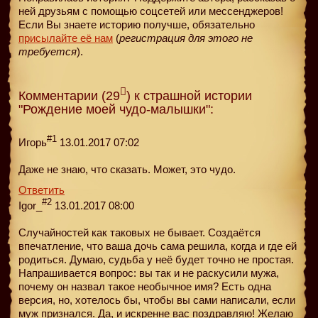
ней друзьям с помощью соцсетей или мессенджеров!
Если Вы знаете историю получше, обязательно
присылайте её нам
(
регистрация для этого не
требуется
).
Комментарии (29
) к страшной истории
"Рождение моей чудо-малышки":
#1
Игорь
13.01.2017 07:02
Даже не знаю, что сказать. Может, это чудо.
Ответить
#2
Igor_
13.01.2017 08:00
Случайностей как таковых не бывает. Создаётся
впечатление, что ваша дочь сама решила, когда и где ей
родиться. Думаю, судьба у неё будет точно не простая.
Напрашивается вопрос: вы так и не раскусили мужа,
почему он назвал такое необычное имя? Есть одна
версия, но, хотелось бы, чтобы вы сами написали, если
муж признался. Да, и искренне вас поздравляю! Желаю