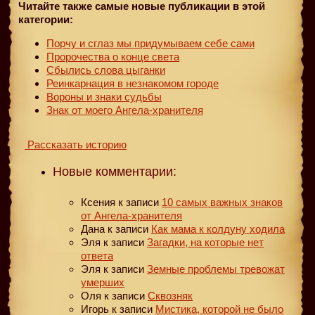
Читайте также самые новые публикации в этой
категории:
Порчу и сглаз мы придумываем себе сами
Пророчества о конце света
Сбылись слова цыганки
Реинкарнация в незнакомом городе
Вороны и знаки судьбы
Знак от моего Ангела-хранителя
Рассказать историю
Новые комментарии:
Ксения
к записи
10 самых важных знаков
от Ангела-хранителя
Дана
к записи
Как мама к колдуну ходила
Эля
к записи
Загадки, на которые нет
ответа
Эля
к записи
Земные проблемы тревожат
умерших
Оля
к записи
Сквозняк
Игорь
к записи
Мистика, которой не было