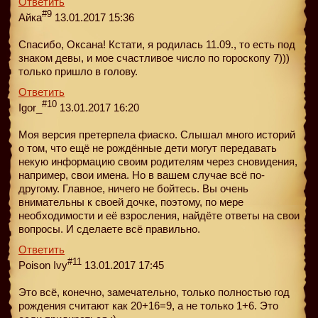
Ответить
#9
Айка
13.01.2017 15:36
Спасибо, Оксана! Кстати, я родилась 11.09., то есть под
знаком девы, и мое счастливое число по гороскопу 7)))
только пришло в голову.
Ответить
#10
Igor_
13.01.2017 16:20
Моя версия претерпела фиаско. Слышал много историй
о том, что ещё не рождённые дети могут передавать
некую информацию своим родителям через сновидения,
например, свои имена. Но в вашем случае всё по-
другому. Главное, ничего не бойтесь. Вы очень
внимательны к своей дочке, поэтому, по мере
необходимости и её взросления, найдёте ответы на свои
вопросы. И сделаете всё правильно.
Ответить
#11
Poison Ivy
13.01.2017 17:45
Это всё, конечно, замечательно, только полностью год
рождения считают как 20+16=9, а не только 1+6. Это