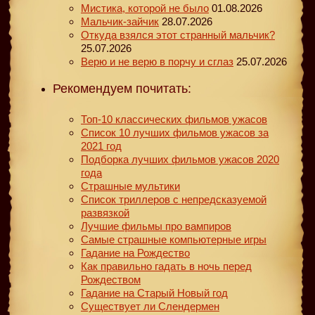
Мистика, которой не было
01.08.2026
Мальчик-зайчик
28.07.2026
Откуда взялся этот странный мальчик?
25.07.2026
Верю и не верю в порчу и сглаз
25.07.2026
Рекомендуем почитать:
Топ-10 классических фильмов ужасов
Список 10 лучших фильмов ужасов за
2021 год
Подборка лучших фильмов ужасов 2020
года
Страшные мультики
Список триллеров с непредсказуемой
развязкой
Лучшие фильмы про вампиров
Самые страшные компьютерные игры
Гадание на Рождество
Как правильно гадать в ночь перед
Рождеством
Гадание на Старый Новый год
Существует ли Слендермен