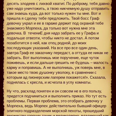
десять злодеев с лихвой хватит. По доброму, тебя давно
уже надо уничтожить, а твою никчемную душу отправить
сам знаешь куда, да вот только нужен ты мне. Вот и
пришла я сделку тебе предложить. Твой босс Граф
девочку украл и ее в гараже держит под охраной тебе
знакомого Морпеха, да только вот нужна мне эта
девочка. В
течениЕ дня надо забрать ее у Графа и
подальше отвезти, чтобы никто не достал. А потом
позаботится о ней, как отец родной, до моих
последующих указаний. На все про все один день,
завтра Граф ее заказчику передаст, а оттуда ее никак не
забрать. Вот выполнишь мое поручение, еще чуток
поживешь, и если дальше грешить не будешь – малость
карму и поправишь. А не выполнишь, уж поверь мне, в
такое место твою душонку уволоку, в сравнении с
которым ад пионерским лагерем покажется!». Сказала,
поднялась с кресла, и исчезла в углу комнаты.
Ну что, расклад понятен и он совсем не в его пользу,
придется подчиниться и выполнить приказ. Но тут есть
проблемы. Первая проблема, это отобрать девочку у
Морпеха, ведь Морпех действительно бывший офицер
элитного подразделения морской пехоты, прошедший
множество горячих точек и великолепно
владеющий как