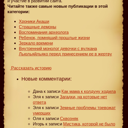
и участие в развитии сайта.
Читайте также самые новые публикации в этой
категории:
Хроники Акаши
Страшные демоны
Воспоминания археолога
Ребенок, помнящий прошлые жизни
Зеркало времени
Внутренний монолог девочки с вулкана
Льюльяйльяко перед принесением ее в жертву
Рассказать историю
Новые комментарии:
Дана
к записи
Как мама к колдуну ходила
Эля
к записи
Загадки, на которые нет
ответа
Эля
к записи
Земные проблемы тревожат
умерших
Оля
к записи
Сквозняк
Игорь
к записи
Мистика, которой не было