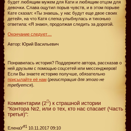
будет любящим мужем для Кати и любящим отцом для
девочки. Слава ощутил порыв чувств, и в этом порыве
Кате сказал: «Ты знаешь, у нас будут еще двое своих
детей», на что Катя слегка улыбнулась и тихонько
ответила: «Я знаю», продолжая следить за дорогой.
Окончание следует…
Автор: Юрий Васильевич
Понравилась история? Поддержите автора, рассказав о
ней друзьям с помощью соцсетей или мессенджеров!
Если Вы знаете историю получше, обязательно
присылайте её нам
(
регистрация для этого не
требуется
).
Комментарии (2
) к страшной истории
"Контора №2, или о тех, кто нас спасает (Часть
третья)":
#1
ЕленаУ
10.11.2017 09:10