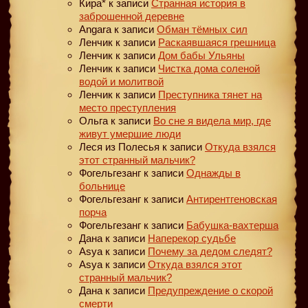
Кира*
к записи
Странная история в
заброшенной деревне
Angara
к записи
Обман тёмных сил
Ленчик
к записи
Раскаявшаяся грешница
Ленчик
к записи
Дом бабы Ульяны
Ленчик
к записи
Чистка дома соленой
водой и молитвой
Ленчик
к записи
Преступника тянет на
место преступления
Ольга
к записи
Во сне я видела мир, где
живут умершие люди
Леся из Полесья
к записи
Откуда взялся
этот странный мальчик?
Фогельгезанг
к записи
Однажды в
больнице
Фогельгезанг
к записи
Антирентгеновская
порча
Фогельгезанг
к записи
Бабушка-вахтерша
Дана
к записи
Наперекор судьбе
Asya
к записи
Почему за дедом следят?
Asya
к записи
Откуда взялся этот
странный мальчик?
Дана
к записи
Предупреждение о скорой
смерти