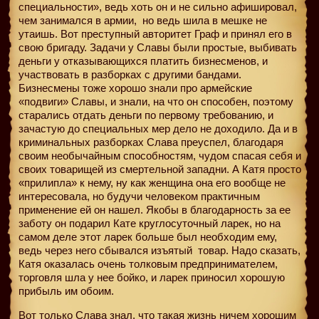
специальности», ведь хоть он и не сильно афишировал,
чем занимался в армии,
но ведь шила в мешке не
утаишь. Вот преступный авторитет Граф и принял его в
свою бригаду. Задачи у Славы были простые, выбивать
деньги у отказывающихся платить бизнесменов, и
участвовать в разборках с другими бандами.
Бизнесмены тоже хорошо знали про армейские
«подвиги» Славы, и знали, на что он способен, поэтому
старались отдать деньги по первому требованию, и
зачастую до специальных мер дело не доходило. Да и в
криминальных разборках Слава преуспел, благодаря
своим необычайным способностям, чудом спасая себя и
своих товарищей из смертельной западни. А Катя просто
«прилипла» к нему, ну как женщина она его вообще не
интересовала, но будучи человеком практичным
применение ей он нашел. Якобы в благодарность за ее
заботу он подарил Кате круглосуточный ларек, но на
самом деле этот ларек больше был необходим ему,
ведь через него сбывался изъятый
товар. Надо сказать,
Катя оказалась очень толковым предпринимателем,
торговля шла у нее бойко, и ларек приносил хорошую
прибыль им обоим.
Вот только Слава знал, что такая жизнь ничем хорошим