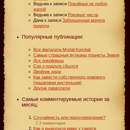
Ведьма
к записи
Покойные не любят
жалоб
Ведьма
к записи
Роковые числа
Дана
к записи
Заброшенная могила
подруги
Популярные публикации:
Все фаталити Mortal Kombat
Самые страшные вулканы планеты Земля
Дух покойницы
Сон о подруге сбылся
Двойник дяди
Как завести собственного домового
(пошаговая инструкция)
Другие параллели
Самые комментируемые истории за
месяц:
Случайность или предупреждение?
3 комментария
Как я вымолила маму у смерти