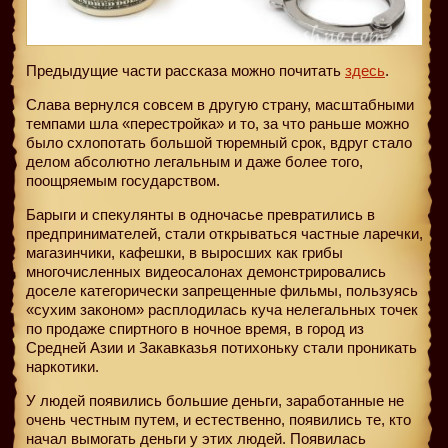
Предыдущие части рассказа можно почитать
здесь
.
Слава вернулся совсем в другую страну, масштабными
темпами шла «перестройка» и то, за что раньше можно
было схлопотать большой тюремный срок, вдруг стало
делом абсолютно легальным и даже более того,
поощряемым государством.
Барыги и спекулянты в одночасье превратились в
предпринимателей, стали открываться частные ларечки,
магазинчики, кафешки, в выросших как грибы
многочисленных видеосалонах демонстрировались
доселе категорически запрещенные фильмы, пользуясь
«сухим законом» расплодилась куча нелегальных точек
по продаже спиртного в ночное время, в город из
Средней Азии и Закавказья потихоньку стали проникать
наркотики.
У людей появились большие деньги, заработанные не
очень честным путем, и естественно, появились те, кто
начал вымогать деньги у этих людей. Появилась