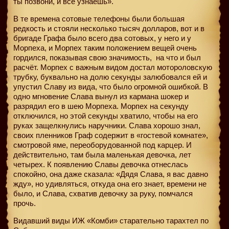
ты позвони, и все узнаешь».
В те времена сотовые телефоны были большая
редкость и стояли несколько тысяч долларов, вот и в
бригаде Графа было всего два сотовых, у него и у
Морпеха, и Морпех таким положением вещей очень
гордился, показывая свою значимость,
на что и был
расчёт. Морпех с важным видом достал мотороловскую
трубку, буквально на долю секунды залюбовался ей и
упустил Славу из вида, что было огромной ошибкой. В
одно мгновение Слава вынул из кармана шокер и
разрядил его в шею Морпеха. Морпех на секунду
отключился, но этой секунды хватило, чтобы на его
руках защелкнулись наручники. Слава хорошо знал,
своих пленников Граф содержит в «гостевой комнате»,
смотровой яме, переоборудованной под карцер. И
действительно, там была маленькая девочка, лет
четырех. К появлению Славы девочка отнеслась
спокойно, она даже сказала: «Дядя Слава, я вас давно
жду», но удивляться, откуда она его знает, времени не
было, и Слава, схватив девочку за руку, помчался
прочь.
Видавший виды ИЖ «Комби» старательно тарахтел по