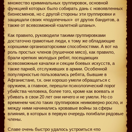
множество криминальных группировок, основной
функцией которых было собирать дань с новоявленных
бизнесменов, но с другой стороны эти группировки и
защищали своих «подопечных»
от других бандитов, а
также от всевозможной «залетной шпаны».
Как правило, руководили такими группировками
достаточно грамотные люди, к тому же обладающие
хорошими организаторскими способностями. А вот на
роль простых членов (пушечное мясо), как правило,
брали крепких молодых ребят, посещающих
всевозможные качалки и секции боевых искусств, а
также парней, отслуживших в армии. Особенной
популярностью пользовались ребята, бывшие в
Афганистане, т.к. они хорошо умели обращаться с
оружием, а главное, перешли психологический порог
убийства человека, более того, кроме как воевать и
убивать в свои 20 лет они ничего и не умели. Но со
временем число таких группировок неимоверно росло, и
между ними начинались кровавые войны за сферы
влияния, в которых в первую очередь погибали рядовые
члены.
Славе очень быстро удалось устроиться «по