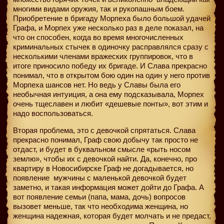
многими видами оружия, так и рукопашным боем.
Приобретение в бригаду Морпеха было большой удачей
Графа, и Морпех уже несколько раз в деле показал, на
что он способен, когда во время многочисленных
криминальных стычек в одиночку расправлялся сразу с
несколькими членами вражеских группировок, что в
итоге приносило победу их бригаде. И Слава прекрасно
понимал, что в открытом бою один на один у него против
Морпеха шансов нет. Но ведь у Славы была его
необычная интуиция, а она ему подсказывала, Морпех
очень тщеславен и любит «дешевые понты», вот этим и
надо воспользоваться.
Вторая проблема, это с девочкой спрятаться. Слава
прекрасно понимал, Граф свою добычу так просто не
отдаст, и будет в буквальном смысле «рыть носом
землю», чтобы их с девочкой найти. Да, конечно, про
квартиру в Новосибирске Граф не догадывается, но
появление
мужчины с маленькой девочкой будет
заметно, и такая информация может дойти до Графа. А
вот появление семьи (папа, мама, дочь) вопросов
вызовет меньше, так что необходима женщина, но
женщина надежная, которая будет молчать и не предаст,