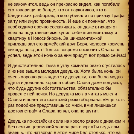
не закончится, ведь он прекрасно видел, как погибали
его товарищи по банде, кто от наркотиков, кто в
бандитских разборках, а кого убивали по приказу Графа
за ту или иную провинность. И еще он понимал, что
необходимо срочно соскакивать, он даже втихаря от
всех на подставное имя купил себе шиномонтажку и
квартиру в Новосибирске. За шиномонтажкой
приглядывал его армейский друг Боря, человек кремень,
никогда не сдаст! Только вовремя соскочить Слава не
успел, ведь этой ночью за ним придут, вот прямо сейчас!
И действительно, тьма в углу комнаты резко сгустилась
и из нее вышла молодая девушка. Хотя была ночь, он
очень хорошо разглядел эту девушку,
она была модно
одета и довольно хороша собой, Слава даже подумал,
что будь другие обстоятельства, обязательно бы
провел с ней ночку. Но девушка могла читать мысли
Славы и полет его фантазий резко оборвала: «Еще хоть
раз подобное представишь со мной, вмиг лишишься
достоинства!» и Слава понял, она не шутит.
Девушка по-хозяйски села на кресло рядом с диваном и
без всяких церемоний завела разговор: «Ты ведь сам
знаешь, что натворил в этом мире бед столько, что на