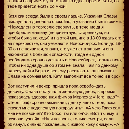
а такая на примете у него только одна. Прости, Катя, но
тебе придется ехать со мной!
Катя как всегда была в своем ларьке. Указания Славы
выслушала довольно спокойно, а указания были такими:
«Немедленно торговлю свернуть, в течение дня
приобрести машину (неприметную, старенькую, но
чтобы была на ходу) и на этой машине в 18-00 ждать его
на перекрестке, они уезжают в Новосибирск. Если до 18-
30 он не появится, значит, его уже нет в живых, и она
находится в большой опасности, тогда ей одной
необходимо срочно уезжать в Новосибирск, только тихо,
чтобы ни одна душа об этом не
знала. Там по данному
адресу найти Борю и все ему рассказать, он поможет».
Слава не сомневался, Катя выполнит все точно и в срок.
Вот наступил и вечер, пришла пора освобождать
девочку. Слава постучал в железную дверь, в проеме
показалась здоровенная фигура Морпеха: «Чего надо?».
«Тебя Граф срочно вызывает, дело у него к тебе, пока
сказал мне подопечную покараулить». «А чего Граф сам
мне не позвонил? Кто босс, ты или он?». «Вот ты ему и
позвони, узнай». «Ну и позвоню, только смотри, если
обманул, сильно пожалеешь, с живого кожу сниму!». «А