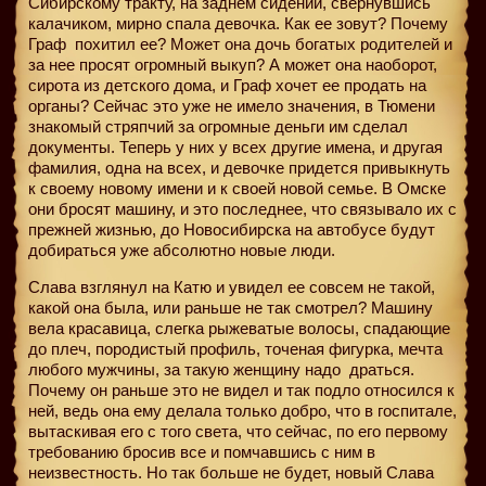
Сибирскому тракту, на заднем сидении, свернувшись
калачиком, мирно спала девочка. Как ее зовут? Почему
Граф
похитил ее? Может она дочь богатых родителей и
за нее просят огромный выкуп? А может она наоборот,
сирота из детского дома, и Граф хочет ее продать на
органы? Сейчас это уже не имело значения, в Тюмени
знакомый стряпчий за огромные деньги им сделал
документы. Теперь у них у всех другие имена, и другая
фамилия, одна на всех, и девочке придется привыкнуть
к своему новому имени и к своей новой семье. В Омске
они бросят машину, и это последнее, что связывало их с
прежней жизнью, до Новосибирска на автобусе будут
добираться уже абсолютно новые люди.
Слава взглянул на Катю и увидел ее совсем не такой,
какой она была, или раньше не так смотрел? Машину
вела красавица, слегка рыжеватые волосы, спадающие
до плеч, породистый профиль, точеная фигурка, мечта
любого мужчины, за такую женщину надо
драться.
Почему он раньше это не видел и так подло относился к
ней, ведь она ему делала только добро, что в госпитале,
вытаскивая его с того света, что сейчас, по его первому
требованию бросив все и помчавшись с ним в
неизвестность. Но так больше не будет, новый Слава