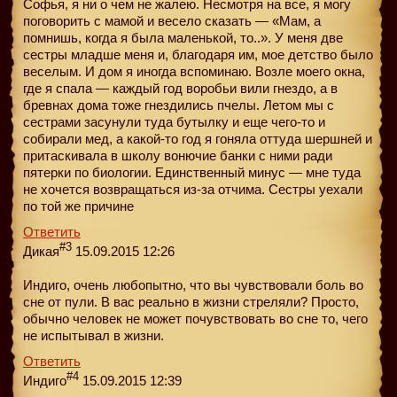
Софья, я ни о чем не жалею. Несмотря на все, я могу
поговорить с мамой и весело сказать — «Мам, а
помнишь, когда я была маленькой, то..». У меня две
сестры младше меня и, благодаря им, мое детство было
веселым. И дом я иногда вспоминаю. Возле моего окна,
где я спала — каждый год воробьи вили гнездо, а в
бревнах дома тоже гнездились пчелы. Летом мы с
сестрами засунули туда бутылку и еще чего-то и
собирали мед, а какой-то год я гоняла оттуда шершней и
притаскивала в школу вонючие банки с ними ради
пятерки по биологии. Единственный минус — мне туда
не хочется возвращаться из-за отчима. Сестры уехали
по той же причине
Ответить
#3
Дикая
15.09.2015 12:26
Индиго, очень любопытно, что вы чувствовали боль во
сне от пули. В вас реально в жизни стреляли? Просто,
обычно человек не может почувствовать во сне то, чего
не испытывал в жизни.
Ответить
#4
Индиго
15.09.2015 12:39