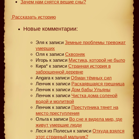
Зачем нам снятся вещие сны?
Рассказать историю
Новые комментарии:
Эля
к записи
Земные проблемы тревожат
умерших
Оля
к записи
Сквозняк
Игорь
к записи
Мистика, которой не было
Кира*
к записи
Странная история в
заброшенной деревне
Angara
к записи
Обман тёмных сил
Ленчик
к записи
Раскаявшаяся грешница
Ленчик
к записи
Дом бабы Ульяны
Ленчик
к записи
Чистка дома соленой
водой и молитвой
Ленчик
к записи
Преступника тянет на
место преступления
Ольга
к записи
Во сне я видела мир, где
живут умершие люди
Леся из Полесья
к записи
Откуда взялся
этот странный мальчик?