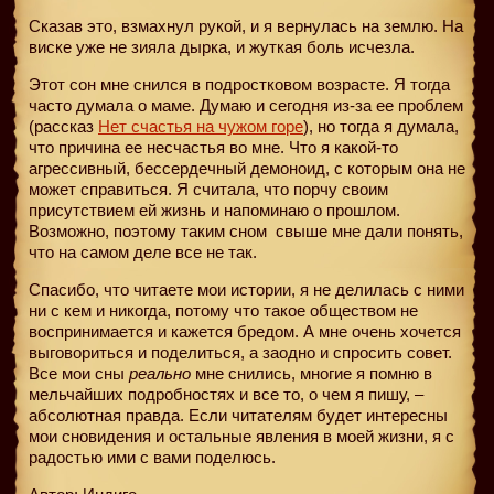
Сказав это, взмахнул рукой, и я вернулась на землю. На
виске уже не зияла дырка, и жуткая боль исчезла.
Этот сон мне снился в подростковом возрасте. Я тогда
часто думала о маме. Думаю и сегодня из-за ее проблем
(рассказ
Нет счастья на чужом горе
), но тогда я думала,
что причина ее несчастья во мне. Что я какой-то
агрессивный, бессердечный демоноид, с которым она не
может справиться. Я считала, что порчу своим
присутствием ей жизнь и напоминаю о прошлом.
Возможно, поэтому таким сном
свыше мне дали понять,
что на самом деле все не так.
Спасибо, что читаете мои истории, я не делилась с ними
ни с кем и никогда, потому что такое обществом не
воспринимается и кажется бредом. А мне очень хочется
выговориться и поделиться, а заодно и спросить совет.
Все мои сны
реально
мне снились, многие я помню в
мельчайших подробностях и все то, о чем я пишу, –
абсолютная правда. Если читателям будет интересны
мои сновидения и остальные явления в моей жизни, я с
радостью ими с вами поделюсь.