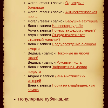
Фогельгезанг
к записи
Однажды в
больнице
Фогельгезанг
к записи
Антирентгеновская
порча
Фогельгезанг
к записи
Бабушка-вахтерша
Дана
к записи
Наперекор судьбе
Asya
к записи
Почему за дедом следят?
Asya
к записи
Откуда взялся этот
странный мальчик?
Дана
к записи
Предупреждение о скорой
смерти
Ведьма
к записи
Покойные не любят
жалоб
Ведьма
к записи
Роковые числа
Дана
к записи
Заброшенная могила
подруги
Angara
к записи
День мистических
историй
Дана
к записи
Порча на кладбищенскую
землю
Популярные публикации: