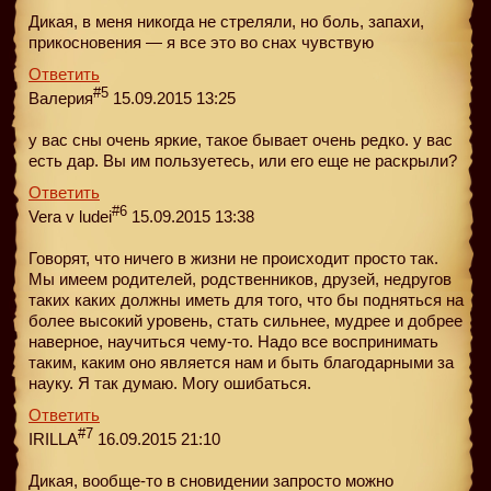
Дикая, в меня никогда не стреляли, но боль, запахи,
прикосновения — я все это во снах чувствую
Ответить
#5
Валерия
15.09.2015 13:25
у вас сны очень яркие, такое бывает очень редко. у вас
есть дар. Вы им пользуетесь, или его еще не раскрыли?
Ответить
#6
Vera v ludei
15.09.2015 13:38
Говорят, что ничего в жизни не происходит просто так.
Мы имеем родителей, родственников, друзей, недругов
таких каких должны иметь для того, что бы подняться на
более высокий уровень, стать сильнее, мудрее и добрее
наверное, научиться чему-то. Надо все воспринимать
таким, каким оно является нам и быть благодарными за
науку. Я так думаю. Могу ошибаться.
Ответить
#7
IRILLA
16.09.2015 21:10
Дикая, вообще-то в сновидении запросто можно