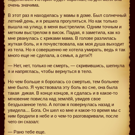
очень значима.
В этот раз я находилась у мамы в доме. Был солнечный
летний день, и я решила прогуляться. Но как только
вышла на улицу, в меня выстрелили. Одним точным и
метким выстрелом в висок. Падая, я заметила, как ко
мне рванулась с криками мама. В голове разлилась
жуткая боль, и я почувствовала, как моя душа выходит
из тела. Но я совершенно не хотела умирать, ведь я так
много еще не сделала, а семья, а дети?!
— Нет, нет, только не смерть, — скривившись, шепнула
я и напряглась, чтобы вернуться в тело.
Но чем больше я боролась со смертью, тем больнее
мне было. Я чувствовала эту боль во сне, она была
такая
дикая. В конце концов, я сдалась и в какое-то
мгновение повисла над землёй, увидев свое
бездыханное тело. А потом я повернулась назад и
увидела… Бога. Он шел ко мне и какое-то время мы с
ним бродили в небе и о чем-то разговаривали, после
чего он сказал:
— Рано тебе еще.