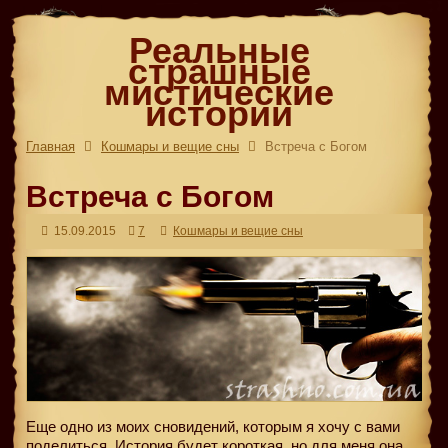
Реальные
страшные
мистические
истории
Главная
Кошмары и вещие сны
Встреча с Богом
Встреча с Богом
15.09.2015
7
Кошмары и вещие сны
Еще одно из моих сновидений, которым я хочу с вами
поделиться. История будет короткая, но для меня она