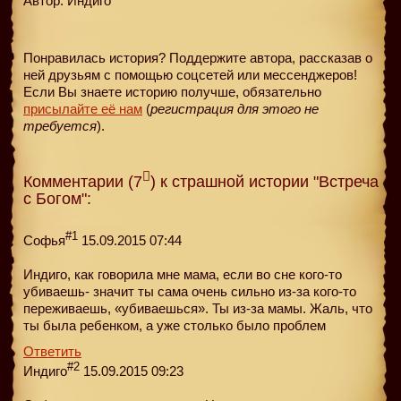
Автор: Индиго
Понравилась история? Поддержите автора, рассказав о
ней друзьям с помощью соцсетей или мессенджеров!
Если Вы знаете историю получше, обязательно
присылайте её нам
(
регистрация для этого не
требуется
).
Комментарии (7
) к страшной истории "Встреча
с Богом":
#1
Софья
15.09.2015 07:44
Индиго, как говорила мне мама, если во сне кого-то
убиваешь- значит ты сама очень сильно из-за кого-то
переживаешь, «убиваешься». Ты из-за мамы. Жаль, что
ты была ребенком, а уже столько было проблем
Ответить
#2
Индиго
15.09.2015 09:23