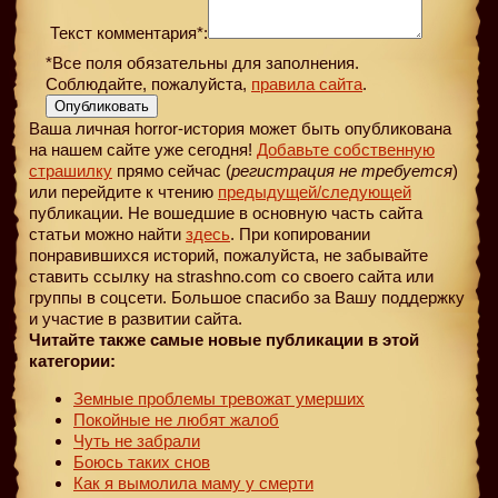
Текст комментария*:
*Все поля обязательны для заполнения.
Соблюдайте, пожалуйста,
правила сайта
.
Опубликовать
Ваша личная horror-история может быть опубликована
на нашем сайте уже сегодня!
Добавьте собственную
страшилку
прямо сейчас (
регистрация не требуется
)
или перейдите к чтению
предыдущей
/следующей
публикации. Не вошедшие в основную часть сайта
статьи можно найти
здесь
. При копировании
понравившихся историй, пожалуйста, не забывайте
ставить ссылку на strashno.com со своего сайта или
группы в соцсети. Большое спасибо за Вашу поддержку
и участие в развитии сайта.
Читайте также самые новые публикации в этой
категории:
Земные проблемы тревожат умерших
Покойные не любят жалоб
Чуть не забрали
Боюсь таких снов
Как я вымолила маму у смерти