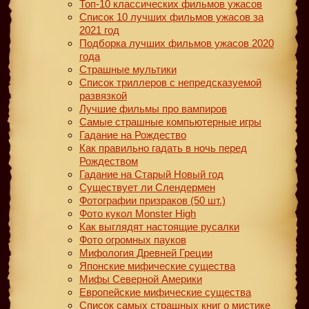
Топ-10 классических фильмов ужасов
Список 10 лучших фильмов ужасов за
2021 год
Подборка лучших фильмов ужасов 2020
года
Страшные мультики
Список триллеров с непредсказуемой
развязкой
Лучшие фильмы про вампиров
Самые страшные компьютерные игры
Гадание на Рождество
Как правильно гадать в ночь перед
Рождеством
Гадание на Старый Новый год
Существует ли Слендермен
Фотографии призраков (50 шт.)
Фото кукол Monster High
Как выглядят настоящие русалки
Фото огромных пауков
Мифология Древней Греции
Японские мифические существа
Мифы Северной Америки
Европейские мифические существа
Список самых страшных книг о мистике