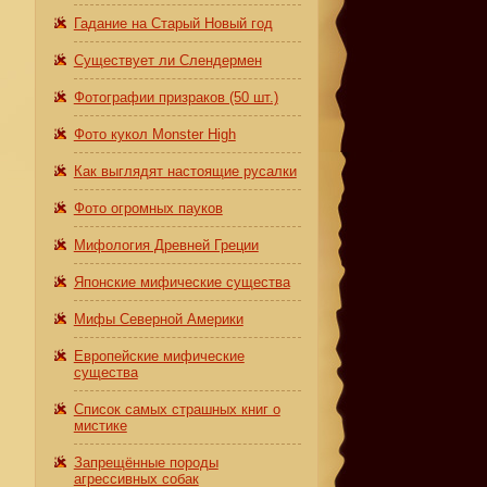
Гадание на Старый Новый год
Существует ли Слендермен
Фотографии призраков (50 шт.)
Фото кукол Monster High
Как выглядят настоящие русалки
Фото огромных пауков
Мифология Древней Греции
Японские мифические существа
Мифы Северной Америки
Европейские мифические
существа
Список самых страшных книг о
мистике
Запрещённые породы
агрессивных собак