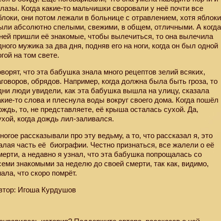
глазы. Когда какие-то мальчишки своровали у неё почти все
блоки, они потом лежали в больнице с отравлением, хотя яблок
ыли абсолютно спелыми, свежими, в общем, отличными. А когд
 ней пришли её знакомые, чтобы вылечиться, то она вылечила
дного мужика за два дня, подняв его на ноги, когда он был одной
огой на том свете.
оворят, что эта бабушка знала много рецептов зелий всяких,
аговоров, обрядов. Например, когда должна была быть гроза, то
дни люди увидели, как эта бабушка вышла на улицу, сказала
акие-то слова и плеснула воды вокруг своего дома. Когда пошёл
ождь, то, не представляете, её крыша осталась сухой. Да,
ухой, когда дождь лил-заливался.
ногое рассказывали про эту ведьму, а то, что рассказал я, это
алая часть её
биографии. Честно признаться, все жалели о её
мерти, а недавно я узнал, что эта бабушка попрощалась со
семи знакомыми за неделю до своей смерти, так как, видимо,
нала, что скоро помрёт.
втор: Игоша Курдушов