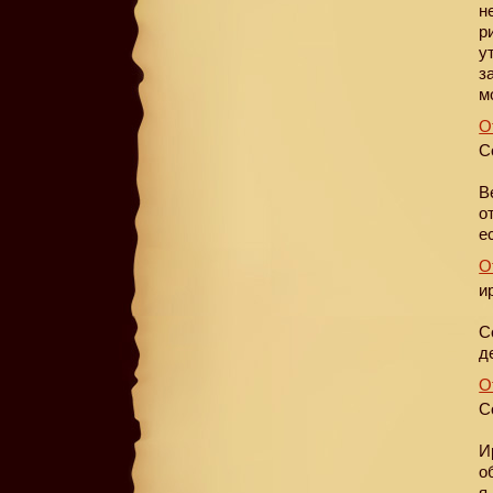
н
р
у
з
м
О
С
В
о
е
О
и
С
д
О
С
И
о
я