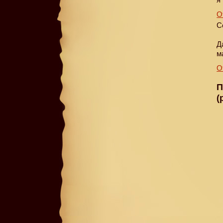
О
С
Д
м
О
П
(