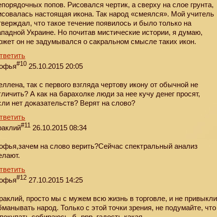
епорядочных попов. Рисовался чертик, а сверху на слое грунта,
исовалась настоящая икона. Так народ «смеялся». Мой учитель
тверждал, что такое течение появилось и было только на
ападной Украине. Но почитав мистические истории, я думаю,
ожет он не задумывался о сакральном смысле таких икон.
тветить
#10
офья
25.10.2015 20:05
еллена, так с первого взгляда чертову икону от обычной не
тличить? А как на барахолке люди за нее кучу денег просят,
сли нет доказательств? Верят на слово?
тветить
#11
раклий
26.10.2015 08:34
офья,зачем на слово верить?Сейчас спектральный анализ
елают.
тветить
#12
офья
27.10.2015 14:25
раклий, просто мы с мужем всю жизнь в торговле, и не привыкл
бманывать народ. Только с этой точки зрения, не подумайте, что
 покупать собираюсь, б -ррр, гадость какая….