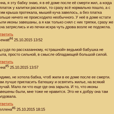
нна, я эту бабку знаю, я в её доме после её смерти жил, а когда
 платок у калитки раскопал, то сразу всё нормально пошло, а с
тим крыша протекала, мышей куча завелось, а без платка
ольше ничего не происходило необычного. У неё в доме кстати
ыли иконы завешаны, а я как только снял с них тряпки, сразу же
кна затряслись и из печки искра чуть дрова возле не подожгла.
тветить
#4
sewatt
25.10.2015 13:52
у,судя по рассказанному, «страшной» ведьмой бабушка не
ыла, просто сильной, в смысле обладающей большой силой.
тветить
#5
нна
25.10.2015 13:57
идимо, не хотела бабка, чтоб жили в ее доме после ее смерти.
ам лучше пригласить батюшку и освятить жилье, на всякий
лучай. Мало ли что еще где она зарыла. И то, что иконы
авешены были, мне тоже не нравится. Это не к добру она там
олдовала.
тветить
#6
еллена
25.10.2015 18:15