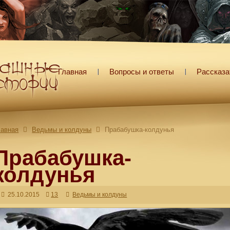
Главная
Вопросы и ответы
Рассказа
лавная
Ведьмы и колдуны
Прабабушка-колдунья
Прабабушка-
колдунья
25.10.2015
13
Ведьмы и колдуны