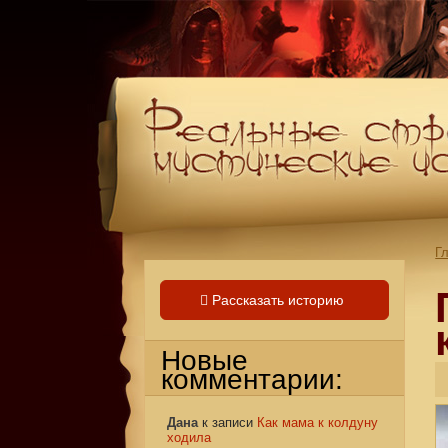
Г
Рассказать историю
Новые
комментарии:
Дана
к записи
Как мама к колдуну
ходила