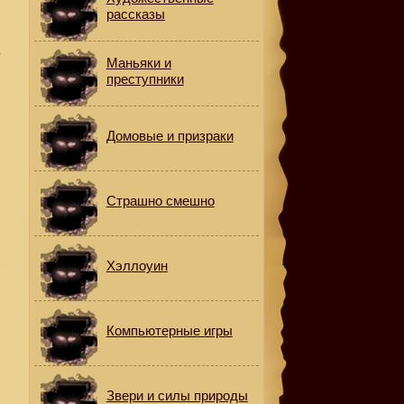
рассказы
и
а
Маньяки и
преступники
Домовые и призраки
Страшно смешно
Хэллоуин
Компьютерные игры
Звери и силы природы