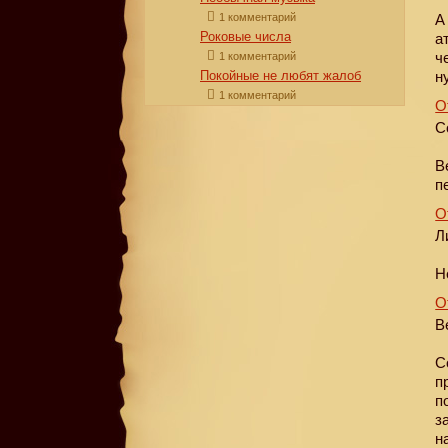
1 комментарий
А
Роковые числа
а
ч
1 комментарий
Покойные не любят жалоб
н
1 комментарий
О
С
В
п
О
Л
Н
О
В
С
п
п
з
н