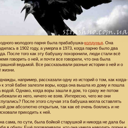
 одного молодого парня была прабабушка-
колдунья
. Она
одилась в 1902 году, а умерла в 1973, когда парню было два
ода. После того как эту бабушку похоронили, люди стали всё
ремя говорить о ней, и почти все говорили, что она была
трашной ведьмой. Все рассказывали разные истории о ней и о
ё жизни.
днажды, например, рассказали одну из историй о том, как когда-
о к этой бабке залезли воры, когда она вышла из дому и пошла
а водой. Однако, когда воры зашли в дом, то сразу же потом
ыбежали из него, ничего не взяв. Интересно, чего же они
спугались? После этого случая эта бабушка могла оставлять
вой дом абсолютно открытым, так как её очень боялись и не
исковали приходить к ней.
на сама, по сути, была бойкой старушкой и никогда не дала бы
ебя в обиду. Ещё поговаривали, что она умела наводить порчи и