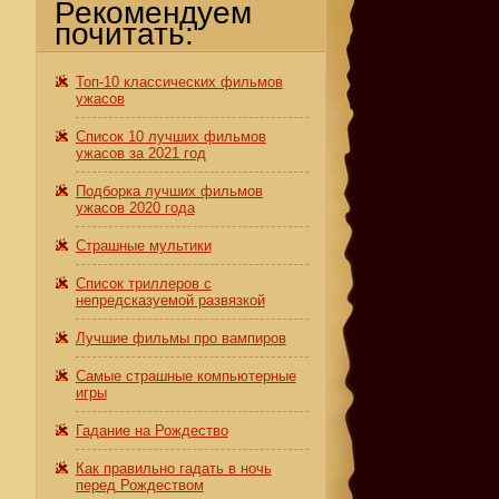
Рекомендуем
почитать:
Топ-10 классических фильмов
ужасов
Список 10 лучших фильмов
ужасов за 2021 год
Подборка лучших фильмов
ужасов 2020 года
Страшные мультики
Список триллеров с
непредсказуемой развязкой
Лучшие фильмы про вампиров
Самые страшные компьютерные
игры
Гадание на Рождество
Как правильно гадать в ночь
перед Рождеством