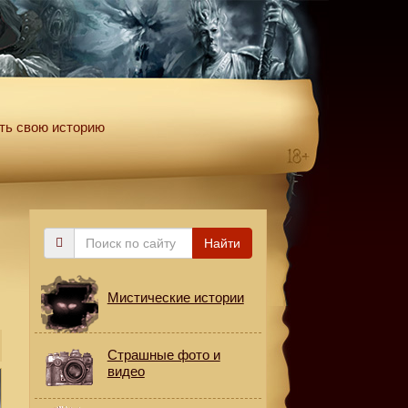
ть свою историю
Поиск
Найти
по
сайту
Мистические истории
Страшные фото и
видео