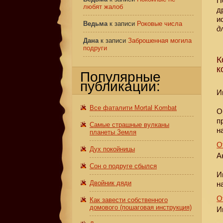
П
любят жалоб
д
и
Ведьма
к записи
Роковые числа
д
Дана
к записи
Заброшенная могила
подруги
К
к
Популярные
публикации:
И
Все фаталити Mortal Kombat
О
п
Самые страшные вулканы
н
планеты Земля
О
Дух покойницы
А
Сон о подруге сбылся
И
Двойник дяди
н
О
Как завести собственного
домового (пошаговая инструкция)
И