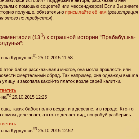
онравилась история? Поддержите автора, рассказав о ней
рузьям с помощью соцсетей или мессенджеров! Если Вы знаете
сторию получше, обязательно
присылайте её нам
(
регистрация
ля этого не требуется
).
омментарии (13
) к страшной истории "Прабабушка-
олдунья":
#1
гоша Курдушов
25.10.2015 11:58
б этой бабке рассказывали многое, она могла проклясть или
ровести смертельный обряд. Так например, она однажды вышла
а улицу и закопала какой-то платок возле своей калитки.
тветить
#2
нна
25.10.2015 12:25
гоша, таких бабок полно везде, и в деревне, и в городе. Кто-то
а самом деле знает, а кто-то делает вид, попробуй разберись.
тветить
#3
гоша Курдушов
25.10.2015 12:52