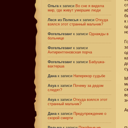
с
Ольга
к записи
Во сне я видела
я
мир, где живут умершие люди
б
Леся из Полесья
к записи
Откуда
к
взялся этот странный мальчик?
о
н
Фогельгезанг
к записи
Однажды в
больнице
Г
з
Фогельгезанг
к записи
Антирентгеновская порча
о
к
Фогельгезанг
к записи
Бабушка-
д
вахтерша
с
Дана
к записи
Наперекор судьбе
М
м
Asya
к записи
Почему за дедом
с
следят?
в
Asya
к записи
Откуда взялся этот
з
странный мальчик?
А
Дана
к записи
Предупреждение о
скорой смерти
Ведьма
к записи
Покойные не