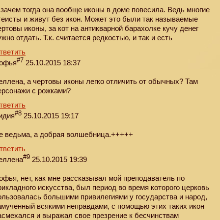
 зачем тогда она вообще иконы в доме повесила. Ведь многие
теисты и живут без икон. Может это были так называемые
ертовы иконы, за кот на антикварной барахолке кучу денег
ужно отдать. Т.к. считается редкостью, и так и есть
тветить
#7
офья
25.10.2015 18:37
еллена, а чертовы иконы легко отличить от обычных? Там
ерсонажи с рожками?
тветить
#8
идия
25.10.2015 19:17
е ведьма, а добрая волшебница.+++++
тветить
#9
еллена
25.10.2015 19:39
офья, нет, как мне рассказывал мой преподаватель по
рикладного искусства, был период во время которого церковь
ользовалась большими привилегиями у государства и народ,
амученный всякими неправдами, с помощью этих таких икон
асмехался и выражал свое презрение к бесчинствам