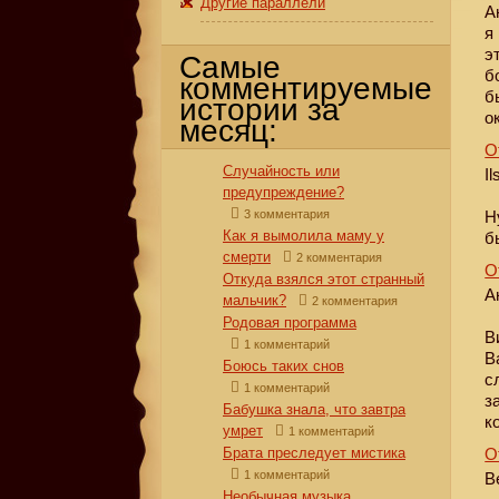
Другие параллели
А
я
э
Самые
б
комментируемые
б
истории за
о
месяц:
О
Случайность или
Il
предупреждение?
3 комментария
Н
Как я вымолила маму у
б
смерти
2 комментария
О
Откуда взялся этот странный
А
мальчик?
2 комментария
Родовая программа
В
1 комментарий
В
Боюсь таких снов
с
1 комментарий
з
Бабушка знала, что завтра
к
умрет
1 комментарий
Брата преследует мистика
О
1 комментарий
В
Необычная музыка