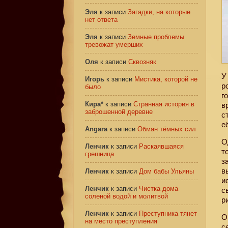
Эля
к записи
Загадки, на которые
нет ответа
Эля
к записи
Земные проблемы
тревожат умерших
Оля
к записи
Сквозняк
У
Игорь
к записи
Мистика, которой не
р
было
г
Кира*
к записи
Странная история в
в
заброшенной деревне
с
е
Angara
к записи
Обман тёмных сил
О
Ленчик
к записи
Раскаявшаяся
т
грешница
з
в
Ленчик
к записи
Дом бабы Ульяны
и
Ленчик
к записи
Чистка дома
с
соленой водой и молитвой
р
Ленчик
к записи
Преступника тянет
О
на место преступления
с