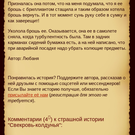
Призналась она потом, что на меня подумала, что я ее
брошь с бриллиантом стащила и таким образом хотела
брошь вернуть. И в тот момент сунь руку себе в сумку и
как заверещит!
Уколола брошь ее. Оказывается, она ее в самолете
сняла, когда турбулентность была. Там в задних
карманах сидений бумажка есть, а на ней написано, что
при аварийной посадке надо убрать колющие предметы.
Автор: Любаня
Понравилась история? Поддержите автора, рассказав о
ней друзьям с помощью соцсетей или мессенджеров!
Если Вы знаете историю получше, обязательно
присылайте её нам
(
регистрация для этого не
требуется
).
Комментарии (4
) к страшной истории
"Свекровь-колдунья":