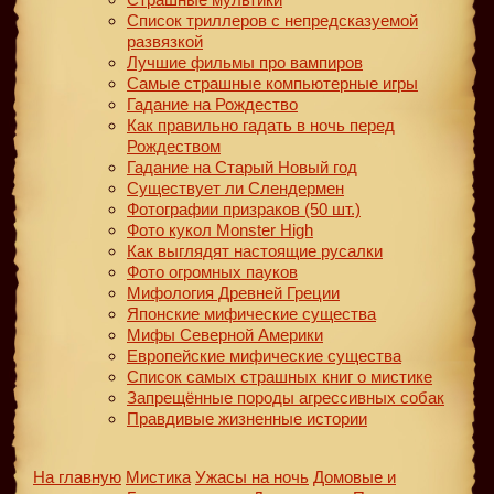
Список триллеров с непредсказуемой
развязкой
Лучшие фильмы про вампиров
Самые страшные компьютерные игры
Гадание на Рождество
Как правильно гадать в ночь перед
Рождеством
Гадание на Старый Новый год
Существует ли Слендермен
Фотографии призраков (50 шт.)
Фото кукол Monster High
Как выглядят настоящие русалки
Фото огромных пауков
Мифология Древней Греции
Японские мифические существа
Мифы Северной Америки
Европейские мифические существа
Список самых страшных книг о мистике
Запрещённые породы агрессивных собак
Правдивые жизненные истории
На главную
Мистика
Ужасы на ночь
Домовые и