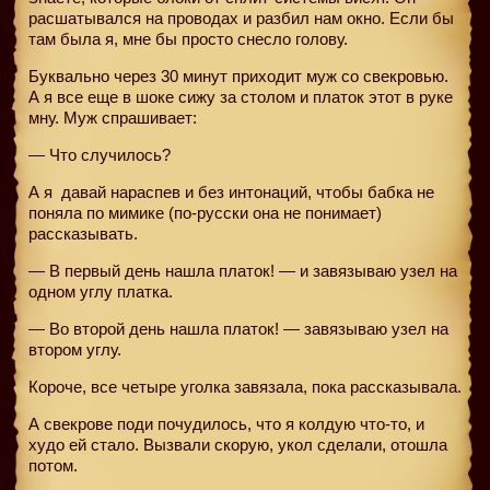
расшатывался на проводах и разбил нам окно. Если бы
там была я, мне бы просто снесло голову.
Буквально через 30 минут приходит муж со свекровью.
А я все еще в шоке сижу за столом и платок этот в руке
мну. Муж спрашивает:
— Что случилось?
А я
давай нараспев и без интонаций, чтобы бабка не
поняла по мимике (по-русски она не понимает)
рассказывать.
— В первый день нашла платок! — и завязываю узел на
одном углу платка.
— Во второй день нашла платок! — завязываю узел на
втором углу.
Короче, все четыре уголка завязала, пока рассказывала.
А свекрове поди почудилось, что я колдую что-то, и
худо ей стало. Вызвали скорую, укол сделали, отошла
потом.