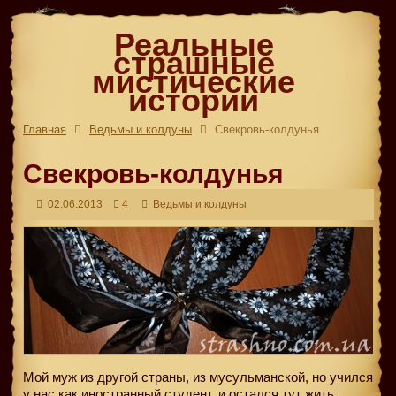
Реальные
страшные
мистические
истории
Главная
Ведьмы и колдуны
Свекровь-колдунья
Свекровь-колдунья
02.06.2013
4
Ведьмы и колдуны
Мой муж из другой страны, из мусульманской, но учился
у нас как иностранный студент, и остался тут жить.