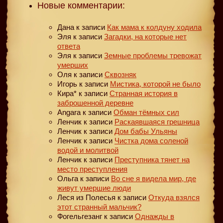
Новые комментарии:
Дана
к записи
Как мама к колдуну ходила
Эля
к записи
Загадки, на которые нет
ответа
Эля
к записи
Земные проблемы тревожат
умерших
Оля
к записи
Сквозняк
Игорь
к записи
Мистика, которой не было
Кира*
к записи
Странная история в
заброшенной деревне
Angara
к записи
Обман тёмных сил
Ленчик
к записи
Раскаявшаяся грешница
Ленчик
к записи
Дом бабы Ульяны
Ленчик
к записи
Чистка дома соленой
водой и молитвой
Ленчик
к записи
Преступника тянет на
место преступления
Ольга
к записи
Во сне я видела мир, где
живут умершие люди
Леся из Полесья
к записи
Откуда взялся
этот странный мальчик?
Фогельгезанг
к записи
Однажды в