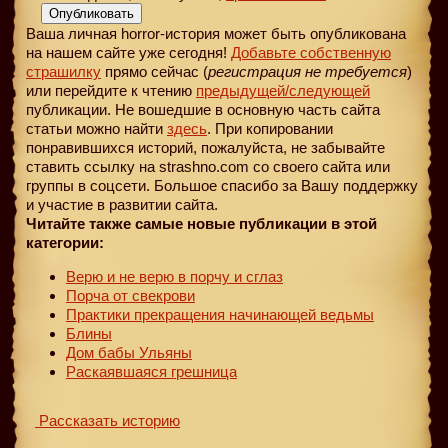
Опубликовать
Ваша личная horror-история может быть опубликована
на нашем сайте уже сегодня!
Добавьте собственную
страшилку
прямо сейчас (
регистрация не требуется
)
или перейдите к чтению
предыдущей
/следующей
публикации. Не вошедшие в основную часть сайта
статьи можно найти
здесь
. При копировании
понравившихся историй, пожалуйста, не забывайте
ставить ссылку на strashno.com со своего сайта или
группы в соцсети. Большое спасибо за Вашу поддержку
и участие в развитии сайта.
Читайте также самые новые публикации в этой
категории:
Верю и не верю в порчу и сглаз
Порча от свекрови
Практики прекращения начинающей ведьмы
Блины
Дом бабы Ульяны
Раскаявшаяся грешница
Рассказать историю