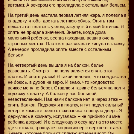
автомат. А вечером его прогладила с остальным бельем.
На третий день настала первая летняя жара, я полезла в
кладовку, чтобы достать летнюю обувь. Опять там
лежал этот платок с узлом, засунутый в мой ботинок. Я
опять не придала значения. Знаете, когда дома
маленький ребенок, всегда находишь вещи в очень
странных местах. Платок я развязала и кинула в глажку.
А вечером прогладила опять вместе с остальным
бельем.
На четвертый день вышла я на балкон, белье
развешать. Смотрю – на полу валяется опять этот
платок. И опять узлом! Я такой человек,
что колдовства
не боюсь, в духов не верю. И знаю, что колдовство
всякое меня не берет. Ставлю я тазик с бельем на пол и
подхожу к платку. А балкон у нас большой,
незастекленный. Над нами балкона нет, а через этаж –
опять балкон. Подхожу я к платку, и тут подул сильный
ветер, в комнате резко от сквозняка хлопнула дверь. Я
дернулась в комнату, испугалась – не прибило ли мне
ребенка дверью! И в следующую секунду на это место,
где я стояла, грохнулся кондиционер с верхнего этажа.
Знаете, которые блоки от сплит-системы висят. Он