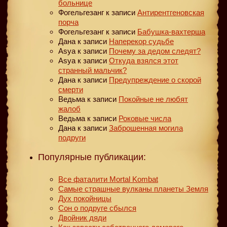
больнице
Фогельгезанг
к записи
Антирентгеновская
порча
Фогельгезанг
к записи
Бабушка-вахтерша
Дана
к записи
Наперекор судьбе
Asya
к записи
Почему за дедом следят?
Asya
к записи
Откуда взялся этот
странный мальчик?
Дана
к записи
Предупреждение о скорой
смерти
Ведьма
к записи
Покойные не любят
жалоб
Ведьма
к записи
Роковые числа
Дана
к записи
Заброшенная могила
подруги
Популярные публикации:
Все фаталити Mortal Kombat
Самые страшные вулканы планеты Земля
Дух покойницы
Сон о подруге сбылся
Двойник дяди