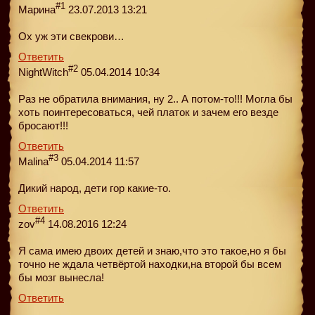
#1
Марина
23.07.2013 13:21
Ох уж эти свекрови…
Ответить
#2
NightWitch
05.04.2014 10:34
Раз не обратила внимания, ну 2.. А потом-то!!! Могла бы
хоть поинтересоваться, чей платок и зачем его везде
бросают!!!
Ответить
#3
Malina
05.04.2014 11:57
Дикий народ, дети гор какие-то.
Ответить
#4
zov
14.08.2016 12:24
Я сама имею двоих детей и знаю,что это такое,но я бы
точно не ждала четвёртой находки,на второй бы всем
бы мозг вынесла!
Ответить