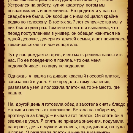
Устроился на работу, купил квартиру, потом мы
познакомились и поженились. Его родители у нас на
свадьбе не были. Он вообще с ними общался крайне
редко по телефону. В гостях за 7 лет супружества мы у
них были один раз. Там мне его мать и выпалила, что
перед поступлением в универ, он обещал жениться на
одной девочке, дочери их друзей семьи, а вот появилась
такая-рассякая я и все испортила.
Тут у нас рождается дочь, и его мать решила навестить
нас. По ее поведению я поняла, что она меня
недолюбливает, но виду не подавала.
Однажды я нашла на диване красный носовой платок,
завязанный в узел. Я не предала этому значения,
развязала узел и положила платок на то же место, где
нашла.
На
другой день я готовила обед и захотела снять блюдо
с крыши навесных шкафчиков. Встала на табуретку,
протянула за блюдо – выпал этот платок. Он опять был
завязан в узел. Я опять не придала значения, подумала,
наверное, дочь с мужем игрались, подкидывали, он туда
и попал. Я развязала платок и кинула в машинку-