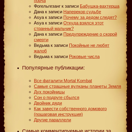
порча
Фогельгезанг
к записи
Бабушка-вахтерша
Дана
к записи
Наперекор судьбе
Asya
к записи
Почему за дедом следят?
Asya
к записи
Откуда взялся этот
странный мальчик?
Дана
к записи
Предупреждение о скорой
смерти
Ведьма
к записи
Покойные не любят
жалоб
Ведьма
к записи
Роковые числа
Популярные публикации:
Все фаталити Mortal Kombat
Самые страшные вулканы планеты Земля
Дух покойницы
Сон о подруге сбылся
Двойник дяди
Как завести собственного домового
(пошаговая инструкция)
Другие параллели
Самые комментируемые истории за