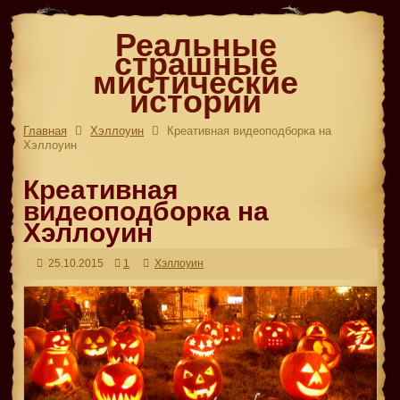
Реальные
страшные
мистические
истории
Главная
Хэллоуин
Креативная видеоподборка на
Хэллоуин
Креативная
видеоподборка на
Хэллоуин
25.10.2015
1
Хэллоуин