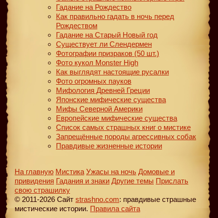
Гадание на Рождество
Как правильно гадать в ночь перед
Рождеством
Гадание на Старый Новый год
Существует ли Слендермен
Фотографии призраков (50 шт.)
Фото кукол Monster High
Как выглядят настоящие русалки
Фото огромных пауков
Мифология Древней Греции
Японские мифические существа
Мифы Северной Америки
Европейские мифические существа
Список самых страшных книг о мистике
Запрещённые породы агрессивных собак
Правдивые жизненные истории
На главную
Мистика
Ужасы на ночь
Домовые и
привидения
Гадания и знаки
Другие темы
Прислать
свою страшилку
© 2011-2026 Сайт
strashno.com
: правдивые страшные
мистические истории.
Правила сайта