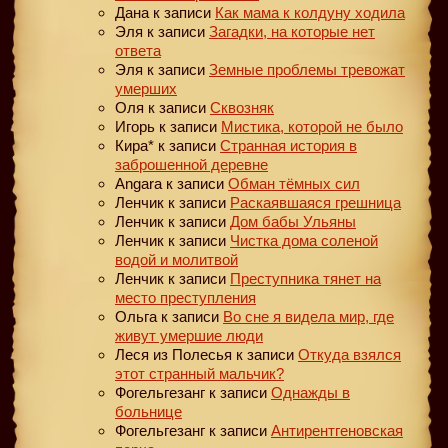
Дана
к записи
Как мама к колдуну ходила
Эля
к записи
Загадки, на которые нет
ответа
Эля
к записи
Земные проблемы тревожат
умерших
Оля
к записи
Сквозняк
Игорь
к записи
Мистика, которой не было
Кира*
к записи
Странная история в
заброшенной деревне
Angara
к записи
Обман тёмных сил
Ленчик
к записи
Раскаявшаяся грешница
Ленчик
к записи
Дом бабы Ульяны
Ленчик
к записи
Чистка дома соленой
водой и молитвой
Ленчик
к записи
Преступника тянет на
место преступления
Ольга
к записи
Во сне я видела мир, где
живут умершие люди
Леся из Полесья
к записи
Откуда взялся
этот странный мальчик?
Фогельгезанг
к записи
Однажды в
больнице
Фогельгезанг
к записи
Антирентгеновская