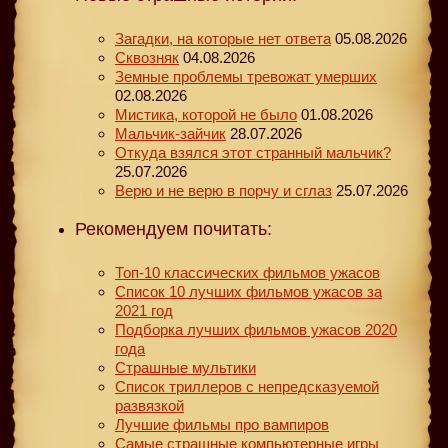
Загадки, на которые нет ответа
05.08.2026
Сквозняк
04.08.2026
Земные проблемы тревожат умерших
02.08.2026
Мистика, которой не было
01.08.2026
Мальчик-зайчик
28.07.2026
Откуда взялся этот странный мальчик?
25.07.2026
Верю и не верю в порчу и сглаз
25.07.2026
Рекомендуем почитать:
Топ-10 классических фильмов ужасов
Список 10 лучших фильмов ужасов за
2021 год
Подборка лучших фильмов ужасов 2020
года
Страшные мультики
Список триллеров с непредсказуемой
развязкой
Лучшие фильмы про вампиров
Самые страшные компьютерные игры