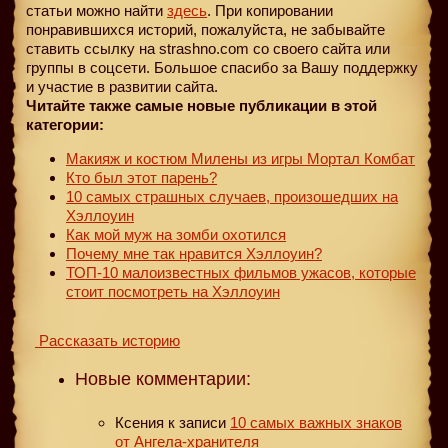
статьи можно найти
здесь
. При копировании
понравившихся историй, пожалуйста, не забывайте
ставить ссылку на strashno.com со своего сайта или
группы в соцсети. Большое спасибо за Вашу поддержку
и участие в развитии сайта.
Читайте также самые новые публикации в этой
категории:
Макияж и костюм Милены из игры Мортал Комбат
Кто был этот парень?
10 самых страшных случаев, произошедших на
Хэллоуин
Как мой муж на зомби охотился
Почему мне так нравится Хэллоуин?
ТОП-10 малоизвестных фильмов ужасов, которые
стоит посмотреть на Хэллоуин
Рассказать историю
Новые комментарии:
Ксения
к записи
10 самых важных знаков
от Ангела-хранителя