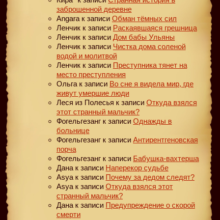
заброшенной деревне
Angara
к записи
Обман тёмных сил
Ленчик
к записи
Раскаявшаяся грешница
Ленчик
к записи
Дом бабы Ульяны
Ленчик
к записи
Чистка дома соленой
водой и молитвой
Ленчик
к записи
Преступника тянет на
место преступления
Ольга
к записи
Во сне я видела мир, где
живут умершие люди
Леся из Полесья
к записи
Откуда взялся
этот странный мальчик?
Фогельгезанг
к записи
Однажды в
больнице
Фогельгезанг
к записи
Антирентгеновская
порча
Фогельгезанг
к записи
Бабушка-вахтерша
Дана
к записи
Наперекор судьбе
Asya
к записи
Почему за дедом следят?
Asya
к записи
Откуда взялся этот
странный мальчик?
Дана
к записи
Предупреждение о скорой
смерти