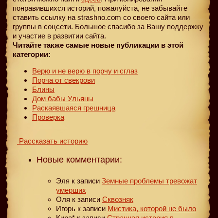
понравившихся историй, пожалуйста, не забывайте
ставить ссылку на strashno.com со своего сайта или
группы в соцсети. Большое спасибо за Вашу поддержку
и участие в развитии сайта.
Читайте также самые новые публикации в этой
категории:
Верю и не верю в порчу и сглаз
Порча от свекрови
Блины
Дом бабы Ульяны
Раскаявшаяся грешница
Проверка
Рассказать историю
Новые комментарии:
Эля
к записи
Земные проблемы тревожат
умерших
Оля
к записи
Сквозняк
Игорь
к записи
Мистика, которой не было
Кира*
к записи
Странная история в