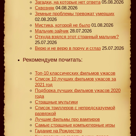
Загадки, на которые нет ответа
05.08.2026
Сквозняк
04.08.2026
Земные проблемы тревожат умерших
02.08.2026
Мистика, которой не было
01.08.2026
Мальчик-зайчик
28.07.2026
Откуда взялся этот странный мальчик?
25.07.2026
Верю и не верю в порчу и сглаз
25.07.2026
Рекомендуем почитать:
Топ-10 классических фильмов ужасов
Список 10 лучших фильмов ужасов за
2021 год
Подборка лучших фильмов ужасов 2020
года
Страшные мультики
Список триллеров с непредсказуемой
развязкой
Лучшие фильмы про вампиров
Самые страшные компьютерные игры
Гадание на Рождество