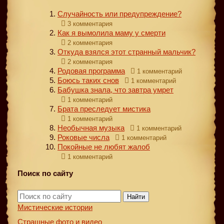
Случайность или предупреждение?
3 комментария
Как я вымолила маму у смерти
2 комментария
Откуда взялся этот странный мальчик?
2 комментария
Родовая программа
1 комментарий
Боюсь таких снов
1 комментарий
Бабушка знала, что завтра умрет
1 комментарий
Брата преследует мистика
1 комментарий
Необычная музыка
1 комментарий
Роковые числа
1 комментарий
Покойные не любят жалоб
1 комментарий
Поиск по сайту
Найти
Мистические истории
Страшные фото и видео