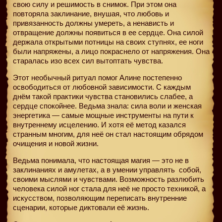
свою силу и решимость в снимок. При этом она
повторяла заклинание, внушая, что любовь и
привязанность должны умереть, а ненависть и
отвращение должны появиться в ее сердце. Она силой
держала открытыми потницы на своих ступнях, ее ноги
были напряжены, а лицо покраснело от напряжения. Она
старалась изо всех сил вытоптать чувства.
Этот необычный ритуал помог Алине постепенно
освободиться от любовной зависимости. С каждым
днём такой практики чувства становились слабее, а
сердце спокойнее. Ведьма знала: сила воли и женская
энергетика — самые мощные инструменты на пути к
внутреннему исцелению. И хотя её метод казался
странным многим, для неё он стал настоящим обрядом
очищения и новой жизни.
Ведьма понимала, что настоящая магия — это не в
заклинаниях и амулетах, а в умении управлять
собой,
своими мыслями и чувствами. Возможность разлюбить
человека силой ног стала для неё не просто техникой, а
искусством, позволяющим переписать внутренние
сценарии, которые диктовали её жизнь.