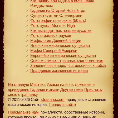
Как правильно гадать в ночь перед
Рождеством
Гадание на Старый Новый год
Существует ли Слендермен
Фотографии призраков (50 шт.)
Фото кукол Monster High
Как выглядят настоящие русалки
Фото огромных пауков
Мифология Древней Греции
Японские мифические существа
Мифы Северной Америки
Европейские мифические существа
Список самых страшных книг о мистике
Запрещённые породы агрессивных собак
Правдивые жизненные истории
На главную
Мистика
Ужасы на ночь
Домовые и
привидения
Гадания и знаки
Другие темы
Прислать
свою страшилку
© 2011-2026 Сайт
strashno.com
: правдивые страшные
мистические истории.
Правила сайта
Присылайте нам
, пожалуйста, собственные истории,
которые произошли лично с Вами или с Вашими