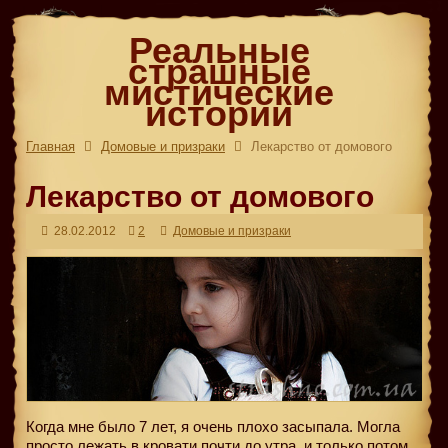
Реальные
страшные
мистические
истории
Главная
Домовые и призраки
Лекарство от домового
Лекарство от домового
28.02.2012
2
Домовые и призраки
Когда мне было 7 лет, я очень плохо засыпала. Могла
просто лежать в кровати почти до утра, и только потом