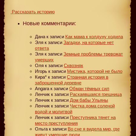
Рассказать историю
Новые комментарии:
Дана
к записи
Как мама к колдуну ходила
Эля
к записи
Загадки, на которые нет
ответа
Эля
к записи
Земные проблемы тревожат
умерших
Оля
к записи
Сквозняк
Игорь
к записи
Мистика, которой не было
Кира*
к записи
Странная история в
заброшенной деревне
Angara
к записи
Обман тёмных сил
Ленчик
к записи
Раскаявшаяся грешница
Ленчик
к записи
Дом бабы Ульяны
Ленчик
к записи
Чистка дома соленой
водой и молитвой
Ленчик
к записи
Преступника тянет на
место преступления
Ольга
к записи
Во сне я видела мир, где
живут умершие люди