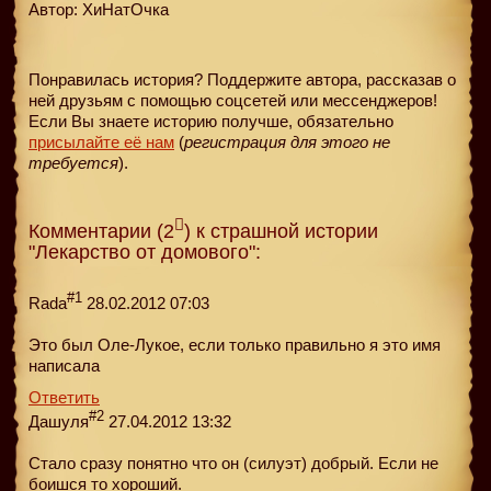
Автор: ХиНатОчка
Понравилась история? Поддержите автора, рассказав о
ней друзьям с помощью соцсетей или мессенджеров!
Если Вы знаете историю получше, обязательно
присылайте её нам
(
регистрация для этого не
требуется
).
Комментарии (2
) к страшной истории
"Лекарство от домового":
#1
Rada
28.02.2012 07:03
Это был Оле-Лукое, если только правильно я это имя
написала
Ответить
#2
Дашуля
27.04.2012 13:32
Стало сразу понятно что он (силуэт) добрый. Если не
боишся то хороший.