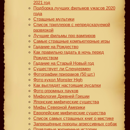
2021 год
Подборка лучших фильмов ужасов 2020
года
Страшные мультики
Список триллеров с непредсказуемой
развязкой
Лучшие фильмы про вампиров
Самые страшные компьютерные игры
Гадание на Рождество
Как правильно гадать в ночь перед
Рождеством
Гадание на Старый Новый год
Существует ли Слендермен
Фотографии призраков (50 шт.)
Фото кукол Monster High
Как выглядят настоящие русалки
Фото огромных пауков
Мифология Древней Греции
Японские мифические существа
Мифы Северной Америки
Европейские мифические существа
Список самых страшных книг о мистике
Запрещённые породы агрессивных собак
Правдивые жизненные истории