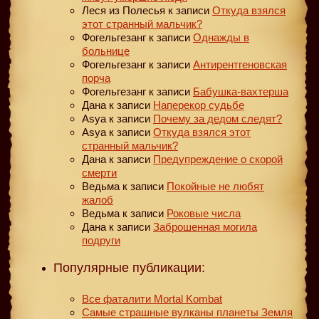
Леся из Полесья
к записи
Откуда взялся
этот странный мальчик?
Фогельгезанг
к записи
Однажды в
больнице
Фогельгезанг
к записи
Антирентгеновская
порча
Фогельгезанг
к записи
Бабушка-вахтерша
Дана
к записи
Наперекор судьбе
Asya
к записи
Почему за дедом следят?
Asya
к записи
Откуда взялся этот
странный мальчик?
Дана
к записи
Предупреждение о скорой
смерти
Ведьма
к записи
Покойные не любят
жалоб
Ведьма
к записи
Роковые числа
Дана
к записи
Заброшенная могила
подруги
Популярные публикации:
Все фаталити Mortal Kombat
Самые страшные вулканы планеты Земля