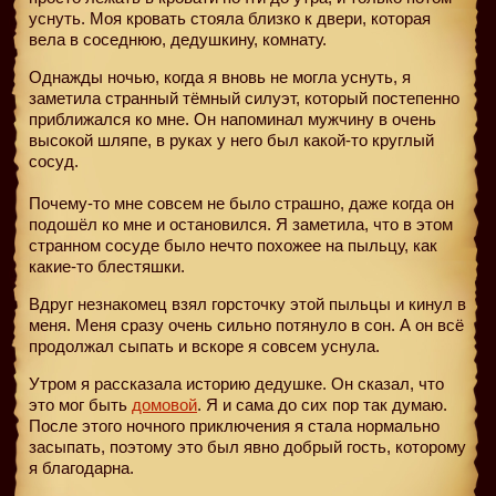
уснуть. Моя кровать стояла близко к двери, которая
вела в соседнюю, дедушкину, комнату.
Однажды ночью, когда я вновь не могла уснуть, я
заметила странный тёмный силуэт, который постепенно
приближался ко мне. Он напоминал мужчину в очень
высокой шляпе, в руках у него был какой-то круглый
сосуд.
Почему-то мне совсем не было страшно, даже когда он
подошёл ко мне и остановился. Я заметила, что в этом
странном сосуде было нечто похожее на пыльцу, как
какие-то блестяшки.
Вдруг незнакомец взял горсточку этой пыльцы и кинул в
меня. Меня сразу очень сильно потянуло в сон. А он всё
продолжал сыпать и вскоре я совсем уснула.
Утром я рассказала историю дедушке. Он сказал, что
это мог быть
домовой
. Я и сама до сих пор так думаю.
После этого ночного приключения я стала нормально
засыпать, поэтому это был явно добрый гость, которому
я благодарна.