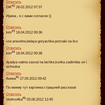
Ответить
#2
DiK
28.02.2012 07:37
Ирина , я с вами согласен ))
Ответить
#3
kim
18.04.2012 00:36
vse pravelno,belaya goryachka-priznaki na lico
Ответить
#4
kim
18.04.2012 00:38
dyadya valera zasnul na bichke,kurtka zadimilas on i
ochnulsa
Ответить
#5
Аника
27.05.2012 09:42
По моему тут картинка страшней рассказа!
Ответить
#6
Vedmo4ka
03.06.2012 12:45