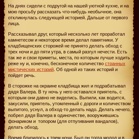
На днях сидели с подругой на нашей уютной кухне, и на
мою просьбу рассказать что-нибудь необычное, она
откликнулась следующей историей. Дальше от первого
лица.
Рассказывал друг, который несколько лет проработал
камнетесом и некоторое время делал памятники. У
кладбищенских сторожей не принято делать обход с
трех ночи и до пяти утра, в самый разгул нечести. Есть
так же и свои приметы, места, по которым лучше ходить
реже ну и, конечно, бесконечное количество
странных
мистических историй
. Об одной из таких историй и
пойдет речь.
В сторожке на окраине кладбища жил и подрабатывал
дядя Валера. В ту ночь у него оставался приятель, с
которым они давно не виделись. Выпили, как водится,
закусили, приятель, утомленный с дороги и количеством
выпитого, уснул, а обход-то делать надо. Делать нечего,
побрел дядя Валера в одиночестве, вооружившись
фонариком и
топором (для отпугивания вандалов),
делать обход.
Время близилось к трем ночи. Был он тогда молод и в