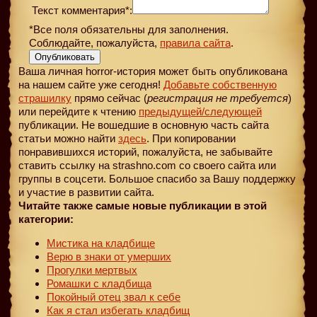
Текст комментария*:
*Все поля обязательны для заполнения.
Соблюдайте, пожалуйста,
правила сайта
.
Опубликовать
Ваша личная horror-история может быть опубликована
на нашем сайте уже сегодня!
Добавьте собственную
страшилку
прямо сейчас (
регистрация не требуется
)
или перейдите к чтению
предыдущей
/следующей
публикации. Не вошедшие в основную часть сайта
статьи можно найти
здесь
. При копировании
понравившихся историй, пожалуйста, не забывайте
ставить ссылку на strashno.com со своего сайта или
группы в соцсети. Большое спасибо за Вашу поддержку
и участие в развитии сайта.
Читайте также самые новые публикации в этой
категории:
Мистика на кладбище
Верю в знаки от умерших
Прогулки мертвых
Ромашки с кладбища
Покойный отец звал к себе
Как я стал избегать кладбищ