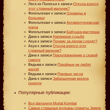
Леся из Полесья
к записи
Откуда взялся
этот странный мальчик?
Фогельгезанг
к записи
Однажды в
больнице
Фогельгезанг
к записи
Антирентгеновская
порча
Фогельгезанг
к записи
Бабушка-вахтерша
Дана
к записи
Наперекор судьбе
Asya
к записи
Почему за дедом следят?
Asya
к записи
Откуда взялся этот
странный мальчик?
Дана
к записи
Предупреждение о скорой
смерти
Ведьма
к записи
Покойные не любят
жалоб
Ведьма
к записи
Роковые числа
Дана
к записи
Заброшенная могила
подруги
Популярные публикации:
Все фаталити Mortal Kombat
Самые страшные вулканы планеты Земля