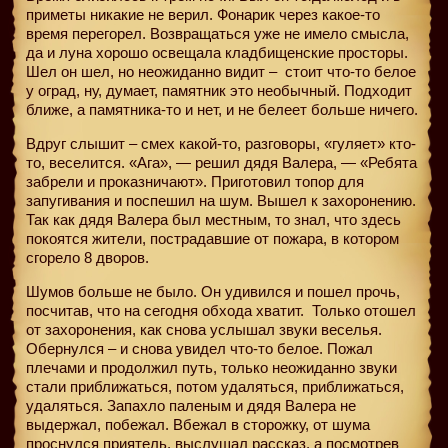
приметы никакие не верил. Фонарик через какое-то
время перегорел. Возвращаться уже не имело смысла,
да и луна хорошо освещала кладбищенские просторы.
Шел он шел, но неожиданно видит – стоит что-то белое
у оград, ну, думает, памятник это необычный. Подходит
ближе, а памятника-то и нет, и не белеет больше ничего.
Вдруг слышит – смех какой-то, разговоры, «гуляет» кто-
то, веселится. «Ага», — решил дядя Валера, — «Ребята
забрели и проказничают». Приготовил топор для
запугивания и поспешил на шум. Вышел к захоронению.
Так как дядя Валера был местным, то знал, что здесь
покоятся жители, пострадавшие от пожара, в котором
сгорело 8 дворов.
Шумов больше не было. Он удивился и пошел прочь,
посчитав, что на сегодня обхода хватит.
Только отошел
от захоронения, как снова услышал звуки веселья.
Обернулся – и снова увидел что-то белое. Пожал
плечами и продолжил путь, только неожиданно звуки
стали приближаться, потом удаляться, приближаться,
удаляться. Запахло паленым и дядя Валера не
выдержал, побежал. Вбежал в сторожку, от шума
проснулся приятель, выслушал рассказ, а посмотрев