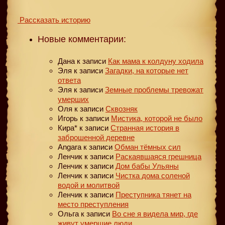
Рассказать историю
Новые комментарии:
Дана
к записи
Как мама к колдуну ходила
Эля
к записи
Загадки, на которые нет
ответа
Эля
к записи
Земные проблемы тревожат
умерших
Оля
к записи
Сквозняк
Игорь
к записи
Мистика, которой не было
Кира*
к записи
Странная история в
заброшенной деревне
Angara
к записи
Обман тёмных сил
Ленчик
к записи
Раскаявшаяся грешница
Ленчик
к записи
Дом бабы Ульяны
Ленчик
к записи
Чистка дома соленой
водой и молитвой
Ленчик
к записи
Преступника тянет на
место преступления
Ольга
к записи
Во сне я видела мир, где
живут умершие люди