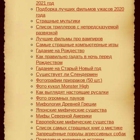
2021 год
Подборка лучших фильмов ужасов 2020
года
Страшные мультики
Список триллеров с непредсказуемой
развязкой
Лучшие фильмы про вампиров
Самые страшные компьютерные игры
Гадание на Рождество
Как правильно гадать в ночь перед
Рождеством
Гадание на Старый Новый год
Существует ли Слендермен
Фотографии призраков (50 шт.)
Фото кукол Monster High
Как выглядят настоящие русалки
Фото огромных пауков
Мифология Древней Греции
Японские мифические существа
Мифы Северной Америки
Европейские мифические существа
Список самых страшных книг о мистике
Запрещённые породы агрессивных собак
Правдивые жизненные истории