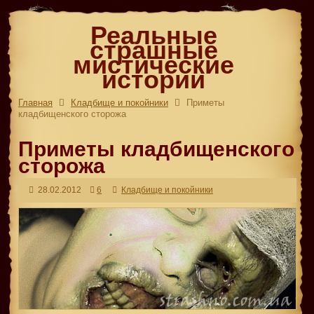
Реальные
страшные
мистические
истории
Главная
Кладбище и покойники
Приметы
кладбищенского сторожа
Приметы кладбищенского
сторожа
28.02.2012
6
Кладбище и покойники