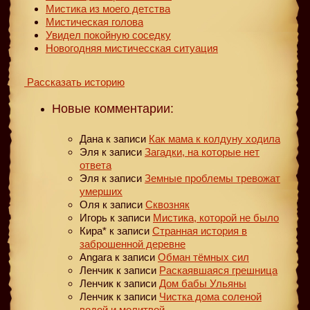
Мистика из моего детства
Мистическая голова
Увидел покойную соседку
Новогодняя мистичесская ситуация
Рассказать историю
Новые комментарии:
Дана
к записи
Как мама к колдуну ходила
Эля
к записи
Загадки, на которые нет
ответа
Эля
к записи
Земные проблемы тревожат
умерших
Оля
к записи
Сквозняк
Игорь
к записи
Мистика, которой не было
Кира*
к записи
Странная история в
заброшенной деревне
Angara
к записи
Обман тёмных сил
Ленчик
к записи
Раскаявшаяся грешница
Ленчик
к записи
Дом бабы Ульяны
Ленчик
к записи
Чистка дома соленой
водой и молитвой