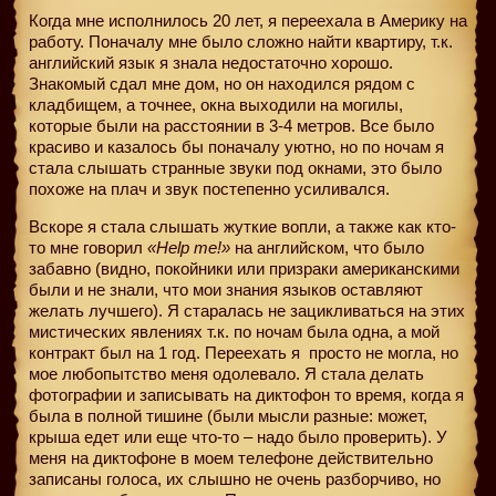
Когда мне исполнилось 20 лет, я переехала в Америку на
работу. Поначалу мне было сложно найти квартиру, т.к.
английский язык я знала недостаточно хорошо.
Знакомый сдал мне дом, но он находился рядом с
кладбищем, а точнее, окна выходили на могилы,
которые были на расстоянии в 3-4 метров. Все было
красиво и казалось бы поначалу уютно, но по ночам я
стала слышать странные звуки под окнами, это было
похоже на плач и звук постепенно усиливался.
Вскоре я стала слышать жуткие вопли, а также как кто-
то мне говорил
«Help me!»
на английском, что было
забавно (видно, покойники или призраки американскими
были и не знали, что мои знания языков оставляют
желать лучшего). Я старалась не зацикливаться на этих
мистических явлениях т.к. по ночам была одна, а мой
контракт был на 1 год. Переехать я
просто не могла, но
мое любопытство меня одолевало. Я стала делать
фотографии и записывать на диктофон то время, когда я
была в полной тишине (были мысли разные: может,
крыша едет или еще что-то – надо было проверить). У
меня на диктофоне в моем телефоне действительно
записаны голоса, их слышно не очень разборчиво, но