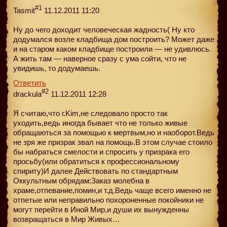
#1
Tasmit
11.12.2011 11:20
Ну до чего доходит человеческая жадность( Ну кто
додумался возле кладбища дом построить? Может даже
и на старом каком кладбище построили — не удивлюсь.
А жить там — наверное сразу с ума сойти, что не
увидишь, то додумаешь.
Ответить
#2
drackula
11.12.2011 12:28
Я считаю,что г.Kim,не следовало просто так
уходить,ведь иногда бывает что не только живые
обращаються за помощью к мертвым,но и наоборот.Ведь
не зря же призрак звал на помощь.В этом случае стоило
бы набраться смелости и спросить у призрака его
просьбу(или обратиться к профессиональному
спириту)И далее Действовать по стандартным
Оккультным обрядам:Заказ молебна в
храме,отпевание,помин,и т.д.Ведь чаще всего именно не
отпетые или неправильно похороненные покойники не
могут перейти в Иной Мир,и души их вынужденны
возвращаться в Мир Живых…