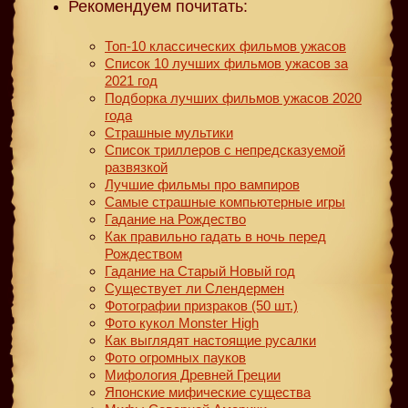
Рекомендуем почитать:
Топ-10 классических фильмов ужасов
Список 10 лучших фильмов ужасов за
2021 год
Подборка лучших фильмов ужасов 2020
года
Страшные мультики
Список триллеров с непредсказуемой
развязкой
Лучшие фильмы про вампиров
Самые страшные компьютерные игры
Гадание на Рождество
Как правильно гадать в ночь перед
Рождеством
Гадание на Старый Новый год
Существует ли Слендермен
Фотографии призраков (50 шт.)
Фото кукол Monster High
Как выглядят настоящие русалки
Фото огромных пауков
Мифология Древней Греции
Японские мифические существа