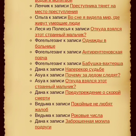
Ленчик
к записи
Преступника тянет на
место преступления
Ольга
к записи
Во сне я видела мир, где
живут умершие люди
Леся из Полесья
к записи
Откуда взялся
этот странный мальчик?
Фогельгезанг
к записи
Однажды в
больнице
Фогельгезанг
к записи
Антирентгеновская
порча
Фогельгезанг
к записи
Бабушка-вахтерша
Дана
к записи
Наперекор судьбе
Asya
к записи
Почему за дедом следят?
Asya
к записи
Откуда взялся этот
странный мальчик?
Дана
к записи
Предупреждение о скорой
смерти
Ведьма
к записи
Покойные не любят
жалоб
Ведьма
к записи
Роковые числа
Дана
к записи
Заброшенная могила
подруги