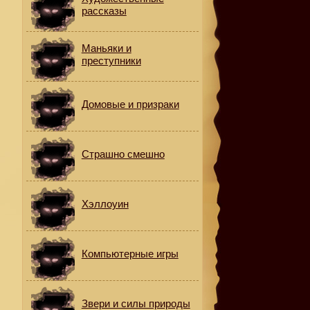
рассказы
Маньяки и
преступники
и
Домовые и призраки
Страшно смешно
т
л
Хэллоуин
у
Компьютерные игры
Звери и силы природы