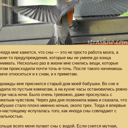
ногда мне кажется, что сны — это не просто работа мозга, а
акие-то предупреждения, которые мы не умеем до конца
онимать. Несколько раз в жизни мне снились вещи, которые
отом происходили почти точь-в-точь. После такого начинаешь
наче относиться и к снам, и к приметам.
днажды мне приснился старый дом моей бабушки. Во сне я
одила по пустым комнатам, а на кухне часы остановились ровно
 три часа ночи. Было очень тревожно, даже проснулась с
яжелым чувством. Через два дня позвонила мама и сказала, что
абушке стало плохо именно ночью, около трех. Тогда я впервые
о-настоящему испугалась того, как иногда сны совпадают с
еальностью.
ольше всего меня пугают сны с водой. Если снится мутная,