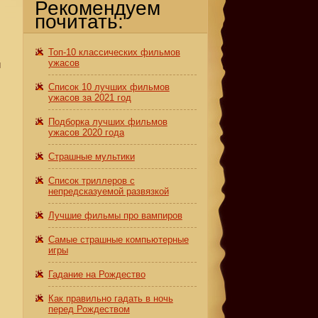
Рекомендуем
почитать:
Топ-10 классических фильмов
ужасов
и
Список 10 лучших фильмов
ужасов за 2021 год
Подборка лучших фильмов
ужасов 2020 года
Страшные мультики
Список триллеров с
непредсказуемой развязкой
Лучшие фильмы про вампиров
Самые страшные компьютерные
игры
Гадание на Рождество
я
Как правильно гадать в ночь
перед Рождеством