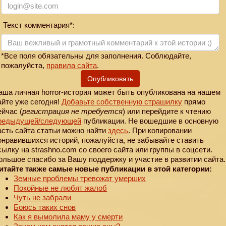
Текст комментария*:
*Все поля обязательны для заполнения. Соблюдайте,
пожалуйста,
правила сайта
.
Опубликовать
аша личная horror-история может быть опубликована на нашем
айте уже сегодня!
Добавьте собственную страшилку
прямо
ейчас (
регистрация не требуется
) или перейдите к чтению
редыдущей
/следующей
публикации. Не вошедшие в основную
асть сайта статьи можно найти
здесь
. При копировании
онравившихся историй, пожалуйста, не забывайте ставить
сылку на strashno.com со своего сайта или группы в соцсети.
ольшое спасибо за Вашу поддержку и участие в развитии сайта.
итайте также самые новые публикации в этой категории:
Земные проблемы тревожат умерших
Покойные не любят жалоб
Чуть не забрали
Боюсь таких снов
Как я вымолила маму у смерти