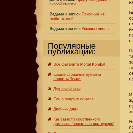
н
скорой смерти
Б
Ведьма
к записи
Покойные не
с
любят жалоб
с
Ведьма
к записи
Роковые числа
и
п
с
Популярные
публикации:
П
т
з
Все фаталити Mortal Kombat
л
с
Самые страшные вулканы
п
планеты Земля
Дух покойницы
И
Сон о подруге сбылся
ж
п
Двойник дяди
з
Как завести собственного
Н
домового (пошаговая инструкция)
п
с