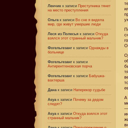
т
Ленчик
к записи
Преступника тянет
и
на место преступления
п
у
Ольга
к записи
Во сне я видела
мир, где живут умершие люди
П
Леся из Полесья
к записи
Откуда
с
взялся этот странный мальчик?
г
О
Фогельгезанг
к записи
Однажды в
больнице
О
о
Фогельгезанг
к записи
б
Антирентгеновская порча
т
Фогельгезанг
к записи
Бабушка-
в
вахтерша
т
е
Дана
к записи
Наперекор судьбе
А
Asya
к записи
Почему за дедом
м
следят?
—
Asya
к записи
Откуда взялся этот
и
странный мальчик?
ж
в
Дана
к записи
Предупреждение о