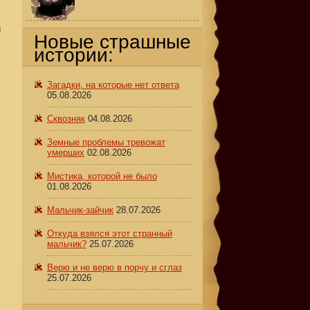
и
Новые страшные
истории:
Загадки, на которые нет ответа
05.08.2026
Сквозняк
04.08.2026
Земные проблемы тревожат
умерших
02.08.2026
Мистика, которой не было
01.08.2026
Мальчик-зайчик
28.07.2026
Откуда взялся этот странный
мальчик?
25.07.2026
Верю и не верю в порчу и сглаз
25.07.2026
ы