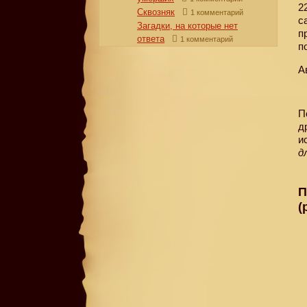
2
Сквозняк
1 комментарий
с
Загадки, на которые нет
п
ответа
1 комментарий
п
А
П
д
и
д
П
(