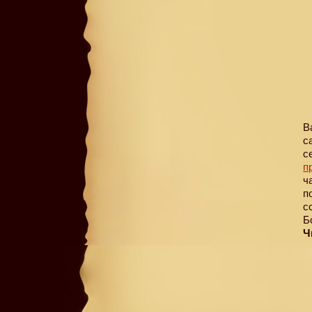
В
с
с
п
ч
п
с
Б
Ч