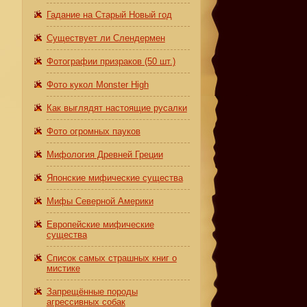
Гадание на Старый Новый год
Существует ли Слендермен
Фотографии призраков (50 шт.)
Фото кукол Monster High
Как выглядят настоящие русалки
Фото огромных пауков
Мифология Древней Греции
Японские мифические существа
Мифы Северной Америки
Европейские мифические
существа
Список самых страшных книг о
мистике
Запрещённые породы
агрессивных собак