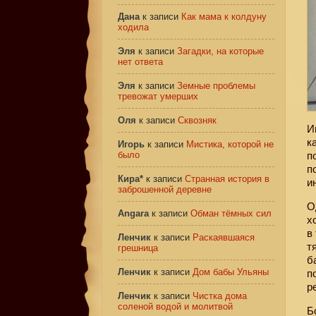
Дана
к записи
Как мама к колдуну
ходила
Эля
к записи
Загадки, на которые
нет ответа
Эля
к записи
Земные проблемы
тревожат умерших
Оля
к записи
Сквозняк
И
к
Игорь
к записи
Мистика, которой не
было
п
п
Кира*
к записи
Странная история в
и
заброшенной деревне
О
Angara
к записи
Обман тёмных сил
х
в
Ленчик
к записи
Раскаявшаяся
т
грешница
б
Ленчик
к записи
Дом бабы Ульяны
п
р
Ленчик
к записи
Чистка дома
соленой водой и молитвой
Б