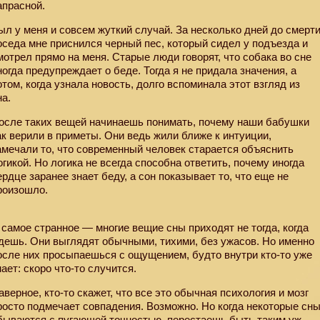
апрасной.
ыл у меня и совсем жуткий случай. За несколько дней до смерт
оседа мне приснился черный пес, который сидел у подъезда и
мотрел прямо на меня. Старые люди говорят, что собака во сне
ногда предупреждает о беде. Тогда я не придала значения, а
отом, когда узнала новость, долго вспоминала этот взгляд из
на.
осле таких вещей начинаешь понимать, почему наши бабушки
ак верили в приметы. Они ведь жили ближе к интуиции,
амечали то, что современный человек старается объяснить
огикой. Но логика не всегда способна ответить, почему иногда
ердце заранее знает беду, а сон показывает то, что еще не
роизошло.
 самое странное — многие вещие сны приходят не тогда, когда
дешь. Они выглядят обычными, тихими, без ужасов. Но именно
осле них просыпаешься с ощущением, будто внутри кто-то уже
нает: скоро что-то случится.
аверное, кто-то скажет, что все это обычная психология и мозг
росто подмечает совпадения. Возможно. Но когда некоторые сн
бываются с пугающей точностью, перестаешь быть таким уж