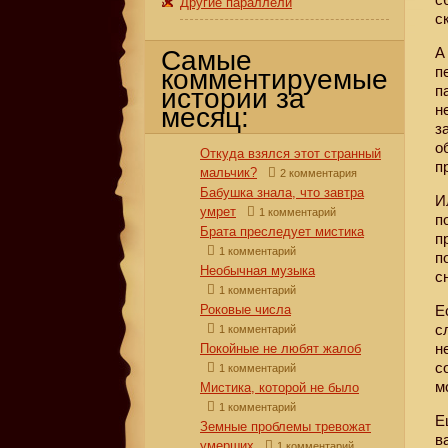
Другие параллели
с
А
Самые
п
комментируемые
п
истории за
н
месяц:
з
о
Откуда взялся этот странный
п
мальчик?
2 комментария
Бабушка знала, что завтра
И
умрет
1 комментарий
п
Брата преследует мистика
п
1 комментарий
п
Необычная музыка
с
1 комментарий
Роковые числа
Е
с
1 комментарий
н
Покойные не любят жалоб
с
1 комментарий
м
Мистика, которой не было
1 комментарий
Е
Земные проблемы тревожат
в
умерших
1 комментарий