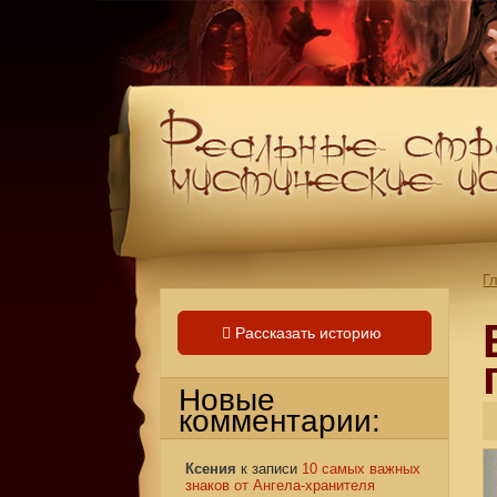
Г
Рассказать историю
Новые
комментарии:
Ксения
к записи
10 самых важных
знаков от Ангела-хранителя