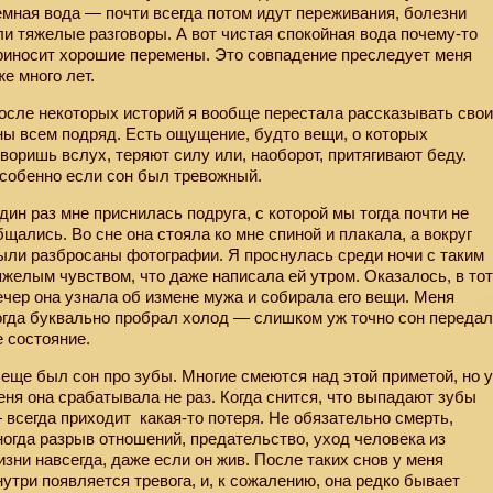
емная вода — почти всегда потом идут переживания, болезни
ли тяжелые разговоры. А вот чистая спокойная вода почему-то
риносит хорошие перемены. Это совпадение преследует меня
же много лет.
осле некоторых историй я вообще перестала рассказывать сво
ны всем подряд. Есть ощущение, будто вещи, о которых
оворишь вслух, теряют силу или, наоборот, притягивают беду.
собенно если сон был тревожный.
дин раз мне приснилась подруга, с которой мы тогда почти не
бщались. Во сне она стояла ко мне спиной и плакала, а вокруг
ыли разбросаны фотографии. Я проснулась среди ночи с таким
яжелым чувством, что даже написала ей утром. Оказалось, в то
ечер она узнала об измене мужа и собирала его вещи. Меня
огда буквально пробрал холод — слишком уж точно сон переда
е состояние.
 еще был сон про зубы. Многие смеются над этой приметой, но 
еня она срабатывала не раз. Когда снится, что выпадают зубы
 всегда приходит
какая-то потеря. Не обязательно смерть,
ногда разрыв отношений, предательство, уход человека из
изни навсегда, даже если он жив. После таких снов у меня
нутри появляется тревога, и, к сожалению, она редко бывает