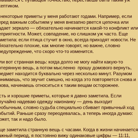
кептиком.
 некоторые приметы у меня работают годами. Например, если
еред важным событием у меня внезапно рвется цепочка или
адает зеркало — обязательно начинается какой-то конфликт ил
еприятности. Может, совпадение, но слишком уж часто. Еще
аметила: если птица стучит в окно, всегда приходят новости. Не
бязательно плохие, как многие говорят, но важне, словно
редупреждение, что скоро что-то изменится.
ли вот странная вещь: когда долго не могу найти какую-то
отерянную вещь, а потом мысленно
прошу домового вернуть,
редмет находится буквально через несколько минут. Разумом
онимаешь, что звучит смешно, но когда это повторяется снова и
нова, начинаешь относиться к таким вещам осторожнее.
сть и хорошие приметы, которые я давно заметила. Если
лучайно надеваю одежду наизнанку — день выходит
еобычным, словно судьба специально сбивает привычный ход
обытий. Раньше сразу переодевалась, а теперь иногда думаю:
ожет, так и надо было.
ще заметила странную вещь с часами. Когда в жизни начинаетс
ажный период, я постоянно вижу одинаковые цифры — 11:11,