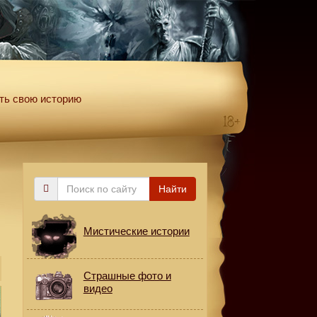
ть свою историю
Поиск
Найти
по
сайту
Мистические истории
Страшные фото и
видео