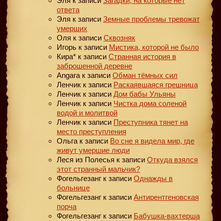
Эля
к записи
Загадки, на которые нет
ответа
Эля
к записи
Земные проблемы тревожат
умерших
Оля
к записи
Сквозняк
Игорь
к записи
Мистика, которой не было
Кира*
к записи
Странная история в
заброшенной деревне
Angara
к записи
Обман тёмных сил
Ленчик
к записи
Раскаявшаяся грешница
Ленчик
к записи
Дом бабы Ульяны
Ленчик
к записи
Чистка дома соленой
водой и молитвой
Ленчик
к записи
Преступника тянет на
место преступления
Ольга
к записи
Во сне я видела мир, где
живут умершие люди
Леся из Полесья
к записи
Откуда взялся
этот странный мальчик?
Фогельгезанг
к записи
Однажды в
больнице
Фогельгезанг
к записи
Антирентгеновская
порча
Фогельгезанг
к записи
Бабушка-вахтерша