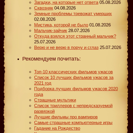
Загадки, на которые нет ответа
05.08.2026
Сквозняк
04.08.2026
Земные проблемы тревожат умерших
02.08.2026
Мистика, которой не было
01.08.2026
Мальчик-зайчик
28.07.2026
Откуда взялся этот странный мальчик?
25.07.2026
Верю и не верю в порчу и сглаз
25.07.2026
Рекомендуем почитать:
Топ-10 классических фильмов ужасов
Список 10 лучших фильмов ужасов за
2021 год
Подборка лучших фильмов ужасов 2020
года
Страшные мультики
Список триллеров с непредсказуемой
развязкой
Лучшие фильмы про вампиров
Самые страшные компьютерные игры
Гадание на Рождество