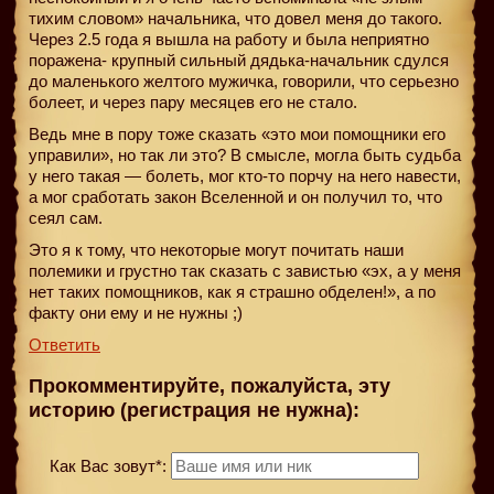
тихим словом» начальника, что довел меня до такого.
Через 2.5 года я вышла на работу и была неприятно
поражена- крупный сильный дядька-начальник сдулся
до маленького желтого мужичка, говорили, что серьезно
болеет, и через пару месяцев его не стало.
Ведь мне в пору тоже сказать «это мои помощники его
управили», но так ли это? В смысле, могла быть судьба
у него такая — болеть, мог кто-то порчу на него навести,
а мог сработать закон Вселенной и он получил то, что
сеял сам.
Это я к тому, что некоторые могут почитать наши
полемики и грустно так сказать с завистью «эх, а у меня
нет таких помощников, как я страшно обделен!», а по
факту они ему и не нужны ;)
Ответить
Прокомментируйте, пожалуйста, эту
историю (регистрация не нужна):
Как Вас зовут*: