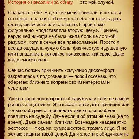
История о наказании за обиду
— это мой случай.
Сначала о себе. В детстве меня обижали, в школе и
особенно в лагерях. Я не могла себя заставить дать
сдачи, физически или словесно. Порой даже
фигурально, «подставляла вторую щёку». Причём,
верующей никогда не была, жила больше логикой,
разумом, хотя в семье все православные. Просто я
всегда ощущала чужую боль, физическую и душевную
или попадание в неловкое положение, как свою. Даже
когда смотрю кино.
Сейчас боязнь причинить кому-либо дискомфорт
закрепилась в подсознании — порой осознаю, что
оберегаю ближнего вопреки своим интересам и
чувствам.
Уже во взрослом возрасте обнаружила у себя не в меру
рьяных защитников. Это касается тех, кто причинил или
только собирается причинить мне зло, способное
повлиять на судьбу. Даже если я об этом не знаю (на то
время). Даже самым
близким. Возмездие неадекватно
жестокое — тюрьма, сумасшествие, травма лица. Я не
желаю защиты такой ценой. Да и злости к обидчикам не