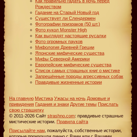
Как правильно гадать в ночь перед
Рождеством
Гадание на Старый Новый год
Существует ли Слендермен
Фотографии призраков (50 шт.)
Фото кукол Monster High
Как выглядят настоящие русалки
Фото огромных пауков
Мифология Древней Греции
Японские мифические существа
Мифы Северной Америки
Европейские мифические существа
Список самых страшных книг о мистике
Запрещённые породы агрессивных собак
Правдивые жизненные истории
На главную
Мистика
Ужасы на ночь
Домовые и
привидения
Гадания и знаки
Другие темы
Прислать
свою страшилку
© 2011-2026 Сайт
strashno.com
: правдивые страшные
мистические истории.
Правила сайта
Присылайте нам
, пожалуйста, собственные истории,
которые произошли лично с Вами или с Вашими