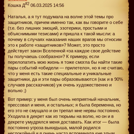
#2
Кошка Д
06.03.2025 14:56
Наталья, а я тут подумала на волне этой темы про
защитников, причем именно так, как вы говорите о себе
(т.е. без лишних эмоций, эзотерики, простыми и
объяснимыми тезисами) и пришла к такой мысли: а
почему в случаях наказания наших врагов мы относим
это к работе «защитников»? Может, это просто
действует закон Вселенной «за каждое свое действие
ты получаешь сообразно»? К примеру, если
перелопатить мою жизнь я тоже смогла бы найти такие
пары событий «обидели — прилетело», но я не считаю,
что у меня есть такие специальные и уникальные
защитники, да и эти пары образовываются (как и в 90%
случаев рассказчиков) уж очень художественно и
вольно ;)
Вот пример: у меня был очень неприятный начальник,
прессовал и меня, и остальных; я была беременна, но
его это не смущало и он трепал мне нервы постоянно.
Уходила в декрет как из тюрьмы на волю, но он и в
декрете умудрялся меня доставать. Как итог — была
постоянно угроза выкидыша, малой родился
неспокойный и я очень часто вспоминала «не злым