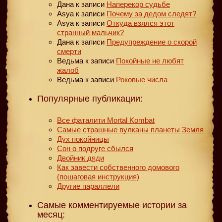
Дана
к записи
Наперекор судьбе
Asya
к записи
Почему за дедом следят?
Asya
к записи
Откуда взялся этот
странный мальчик?
Дана
к записи
Предупреждение о скорой
смерти
Ведьма
к записи
Покойные не любят
жалоб
Ведьма
к записи
Роковые числа
Популярные публикации:
Все фаталити Mortal Kombat
Самые страшные вулканы планеты Земля
Дух покойницы
Сон о подруге сбылся
Двойник дяди
Как завести собственного домового
(пошаговая инструкция)
Другие параллели
Самые комментируемые истории за
месяц: