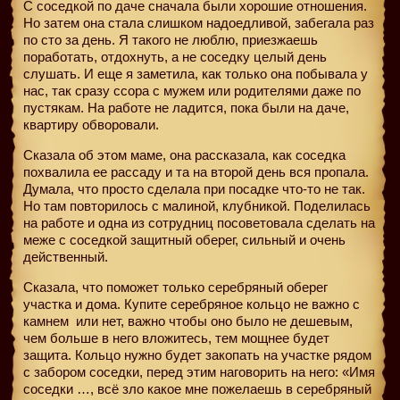
С соседкой по даче сначала были хорошие отношения.
Но затем она стала слишком надоедливой, забегала раз
по сто за день. Я такого не люблю, приезжаешь
поработать, отдохнуть, а не соседку целый день
слушать. И еще я заметила, как только она побывала у
нас, так сразу ссора с мужем или родителями даже по
пустякам. На работе не ладится, пока были на даче,
квартиру обворовали.
Сказала об этом маме, она рассказала, как соседка
похвалила ее рассаду и та на второй день вся пропала.
Думала, что просто сделала при посадке что-то не так.
Но там повторилось с малиной, клубникой. Поделилась
на работе и одна из сотрудниц посоветовала сделать на
меже с соседкой защитный оберег, сильный и очень
действенный.
Сказала, что поможет только серебряный оберег
участка и дома. Купите серебряное кольцо не важно с
камнем
или нет, важно чтобы оно было не дешевым,
чем больше в него вложитесь, тем мощнее будет
защита. Кольцо нужно будет закопать на участке рядом
с забором соседки, перед этим наговорить на него: «Имя
соседки …, всё зло какое мне пожелаешь в серебряный