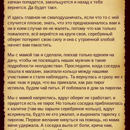
капкан попадется, закольцуется и назад к тебе
вернется. Да будет так».
И здесь главное не смалодушничать, если что то с ней
случится плохое, знать, что это предназначалось вам и
ни в коем случае ее не жалеть, потому что как только
пожалеете, всё вернётся на круги своя, серебряный
оберег потеряет свою силу и она с утроенной злобой
начнет вам пакостить.
Мы с мамой так и сделали, поехав только вдвоем на
дачу, чтобы не посвящать наших мужчин в такие
подробности «колдовства». Проследили, когда соседка
пошла в магазин, закопали кольцо между нашими
участками и стали наблюдать. Та вернулась и сразу же к
нам: «как я рада, что вы приехали, как раз пирог
испекла, будем чай пить». И побежала в дом за пирогом.
Мы с мамой напряглись, вдруг оберег не сработает, и
придется есть ее пирог. Но только соседка приблизилась
к калитке (там мы зарыли серебряное кольцо), вдруг
вскрикнула, будто ее кто ужалил, и выронила тарелку с
пирогом. Первое желание кинуться на помощь, но мама
меня удержала. А соседка выла от боли, крича нам,