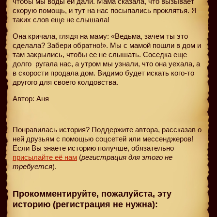
чтобы мы воды ей дали. Мама сказала, что вызывает
скорую помощь, и тут на нас посыпались проклятья. Я
таких слов еще не слышала!
Она кричала, глядя на маму: «Ведьма, зачем ты это
сделала? Забери обратно!». Мы с мамой пошли в дом и
там закрылись, чтобы ее не слышать. Соседка еще
долго
ругала нас, а утром мы узнали, что она уехала, а
в скорости продала дом. Видимо будет искать кого-то
другого для своего колдовства.
Автор: Аня
Понравилась история? Поддержите автора, рассказав о
ней друзьям с помощью соцсетей или мессенджеров!
Если Вы знаете историю получше, обязательно
присылайте её нам
(
регистрация для этого не
требуется
).
Прокомментируйте, пожалуйста, эту
историю (регистрация не нужна):