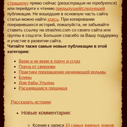
страшилку
прямо сейчас (
регистрация не требуется
)
или перейдите к чтению
предыдущей
/следующей
публикации. Не вошедшие в основную часть сайта
статьи можно найти
здесь
. При копировании
понравившихся историй, пожалуйста, не забывайте
ставить ссылку на strashno.com со своего сайта или
группы в соцсети. Большое спасибо за Вашу поддержку
и участие в развитии сайта.
Читайте также самые новые публикации в этой
категории:
Верю и не верю в порчу и сглаз
Порча от свекрови
Практики прекращения начинающей ведьмы
Блины
Дом бабы Ульяны
Раскаявшаяся грешница
Рассказать историю
Новые комментарии:
Ксения
к записи
10 самых важных знаков