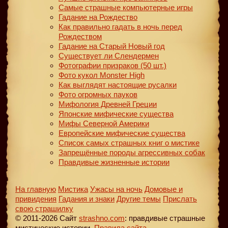
Самые страшные компьютерные игры
Гадание на Рождество
Как правильно гадать в ночь перед
Рождеством
Гадание на Старый Новый год
Существует ли Слендермен
Фотографии призраков (50 шт.)
Фото кукол Monster High
Как выглядят настоящие русалки
Фото огромных пауков
Мифология Древней Греции
Японские мифические существа
Мифы Северной Америки
Европейские мифические существа
Список самых страшных книг о мистике
Запрещённые породы агрессивных собак
Правдивые жизненные истории
На главную
Мистика
Ужасы на ночь
Домовые и
привидения
Гадания и знаки
Другие темы
Прислать
свою страшилку
© 2011-2026 Сайт
strashno.com
: правдивые страшные
мистические истории.
Правила сайта