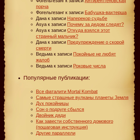
Фогельгезанг
к записи
Антирентгеновская
порча
Фогельгезанг
к записи
Бабушка-вахтерша
Дана
к записи
Наперекор судьбе
Asya
к записи
Почему за дедом следят?
Asya
к записи
Откуда взялся этот
странный мальчик?
Дана
к записи
Предупреждение о скорой
смерти
Ведьма
к записи
Покойные не любят
жалоб
Ведьма
к записи
Роковые числа
Популярные публикации:
Все фаталити Mortal Kombat
Самые страшные вулканы планеты Земля
Дух покойницы
Сон о подруге сбылся
Двойник дяди
Как завести собственного домового
(пошаговая инструкция)
Другие параллели