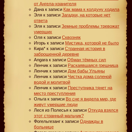
от Ангела-хранителя
Дана
к записи
Как мама к колдуну ходила
Эля
к записи
Загадки, на которые нет
ответа
Эля
к записи
Земные проблемы тревожат
умерших
Оля
к записи
Сквозняк
Игорь
к записи
Мистика, которой не было
Кира*
к записи
Странная история в
заброшенной деревне
Angara
к записи
Обман тёмных сил
Ленчик
к записи
Раскаявшаяся грешница
Ленчик
к записи
Дом бабы Ульяны
Ленчик
к записи
Чистка дома соленой
водой и молитвой
Ленчик
к записи
Преступника тянет на
место преступления
Ольга
к записи
Во сне я видела мир, где
живут умершие люди
Леся из Полесья
к записи
Откуда взялся
этот странный мальчик?
Фогельгезанг
к записи
Однажды в
больнице