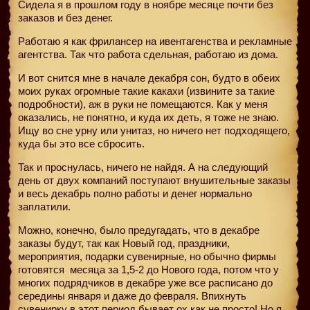
Сидела я в прошлом году в ноябре месяце почти без
заказов и без денег.
Работаю я как фрилансер на ивентагенства и рекламные
агентства. Так что работа сдельная, работаю из дома.
И вот снится мне в начале декабря сон, будто в обеих
моих руках огромные такие какахи (извините за такие
подробности), аж в руки не помещаются. Как у меня
оказались, не понятно, и куда их деть, я тоже не знаю.
Ищу во сне урну или унитаз, но ничего нет подходящего,
куда бы это все сбросить.
Так и проснулась, ничего не найдя. А на следующий
день от двух компаний поступают внушительные заказы
и весь декабрь полно работы и денег нормально
заплатили.
Можно, конечно, было предугадать, что в декабре
заказы будут, так как Новый год, праздники,
мероприятия, подарки сувенирные, но обычно фирмы
готовятся
месяца за 1,5-2 до Нового года, потом что у
многих подрядчиков в декабре уже все расписано до
середины января и даже до февраля. Впихнуть
сувенирку в этот период бывает ох как не просто! Но я