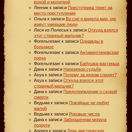
водой и молитвой
Ленчик
к записи
Преступника тянет на
место преступления
Ольга
к записи
Во сне я видела мир, где
живут умершие люди
Леся из Полесья
к записи
Откуда взялся
этот странный мальчик?
Фогельгезанг
к записи
Однажды в
больнице
Фогельгезанг
к записи
Антирентгеновская
порча
Фогельгезанг
к записи
Бабушка-вахтерша
Дана
к записи
Наперекор судьбе
Asya
к записи
Почему за дедом следят?
Asya
к записи
Откуда взялся этот
странный мальчик?
Дана
к записи
Предупреждение о скорой
смерти
Ведьма
к записи
Покойные не любят
жалоб
Ведьма
к записи
Роковые числа
Дана
к записи
Заброшенная могила
подруги
Angara
к записи
День мистических