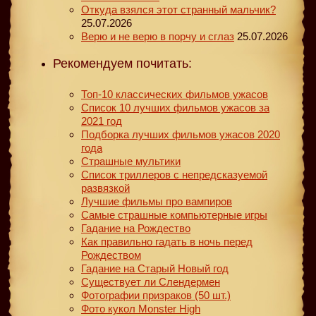
Откуда взялся этот странный мальчик?
25.07.2026
Верю и не верю в порчу и сглаз
25.07.2026
Рекомендуем почитать:
Топ-10 классических фильмов ужасов
Список 10 лучших фильмов ужасов за
2021 год
Подборка лучших фильмов ужасов 2020
года
Страшные мультики
Список триллеров с непредсказуемой
развязкой
Лучшие фильмы про вампиров
Самые страшные компьютерные игры
Гадание на Рождество
Как правильно гадать в ночь перед
Рождеством
Гадание на Старый Новый год
Существует ли Слендермен
Фотографии призраков (50 шт.)
Фото кукол Monster High