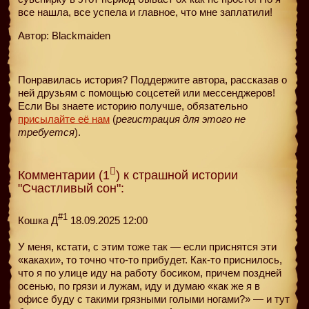
все нашла, все успела и главное, что мне заплатили!
Автор: Blackmaiden
Понравилась история? Поддержите автора, рассказав о
ней друзьям с помощью соцсетей или мессенджеров!
Если Вы знаете историю получше, обязательно
присылайте её нам
(
регистрация для этого не
требуется
).
Комментарии (1
) к страшной истории
"Счастливый сон":
#1
Кошка Д
18.09.2025 12:00
У меня, кстати, с этим тоже так — если приснятся эти
«какахи», то точно что-то прибудет. Как-то приснилось,
что я по улице иду на работу босиком, причем поздней
осенью, по грязи и лужам, иду и думаю «как же я в
офисе буду с такими грязными голыми ногами?» — и тут