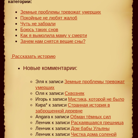
категории:
Земные проблемы тревожат умерших
Покойные не любят жалоб
Чуть не забрали
Боюсь таких снов
Как я вымолила маму у смерти
Зачем нам снятся вещие сны?
Рассказать историю
Новые комментарии:
Эля
к записи
Земные проблемы тревожат
умерших
Оля
к записи
Сквозняк
Игорь
к записи
Мистика, которой не было
Кира*
к записи
Странная история в
заброшенной деревне
Angara
к записи
Обман тёмных сил
Ленчик
к записи
Раскаявшаяся грешница
Ленчик
к записи
Дом бабы Ульяны
Ленчик
к записи
Чистка дома соленой