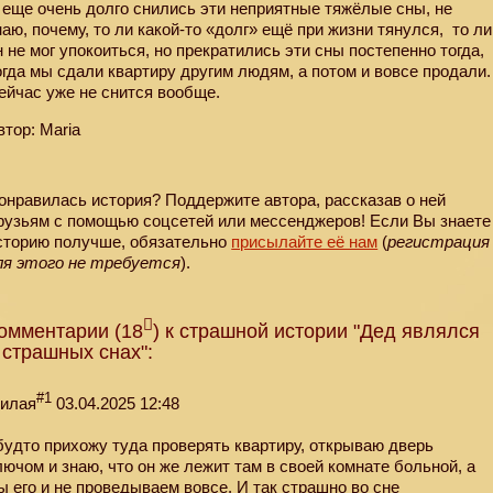
 еще очень долго снились эти неприятные тяжёлые сны, не
наю, почему, то ли какой-то «долг» ещё при жизни тянулся,
то ли
н не мог упокоиться, но прекратились эти сны постепенно тогда,
огда мы сдали квартиру другим людям, а потом и вовсе продали.
ейчас уже не снится вообще.
втор: Maria
онравилась история? Поддержите автора, рассказав о ней
рузьям с помощью соцсетей или мессенджеров! Если Вы знаете
сторию получше, обязательно
присылайте её нам
(
регистрация
ля этого не требуется
).
омментарии (18
) к страшной истории "Дед являлся
 страшных снах":
#1
илая
03.04.2025 12:48
будто прихожу туда проверять квартиру, открываю дверь
лючом и знаю, что он же лежит там в своей комнате больной, а
ы его и не проведываем вовсе. И так страшно во сне