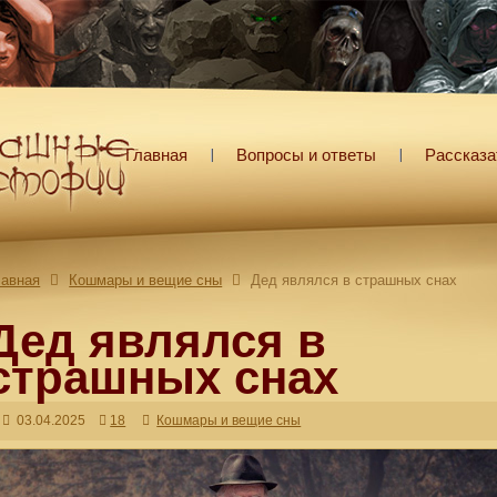
Главная
Вопросы и ответы
Рассказа
лавная
Кошмары и вещие сны
Дед являлся в страшных снах
Дед являлся в
страшных снах
03.04.2025
18
Кошмары и вещие сны