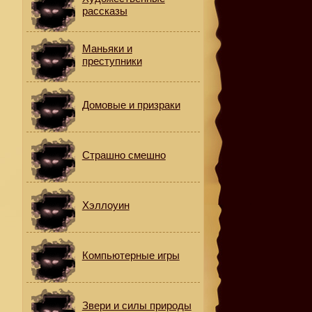
рассказы
Маньяки и
преступники
Домовые и призраки
Страшно смешно
Хэллоуин
Компьютерные игры
Звери и силы природы