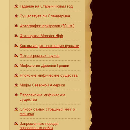
Гадание на Старый Новый год
Существует ли Слендермен
Фотографии призраков (50 шт.)
Фото кукол Monster High
Как выглядят настоящие русалки
Фото огромных пауков
Мифология Древней Греции
Японские мифические существа
Мифы Северной Америки
Европейские мифические
существа
Список самых страшных книг о
мистике
Запрещённые породы
агрессивных собак