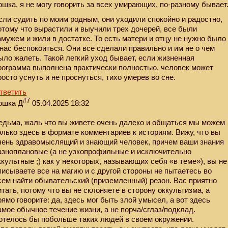
ошка, я не могу говорить за всех умирающих, по-разному бывает
сли судить по моим родным, они уходили спокойно и радостно,
отому что вырастили и выучили трех дочерей, все были
амужем и жили в достатке. То есть матери и отцу не нужно было
 нас беспокоиться. Они все сделали правильно и им не о чем
ыло жалеть. Такой легкий уход бывает, если жизненная
рограмма выполнена практически полностью, человек может
росто уснуть и не проснуться, тихо умерев во сне.
тветить
#7
ошка Д
05.04.2025 18:32
едьма, жаль что вы живете очень далеко и общаться мы можем
олько здесь в формате комментариев к историям. Вижу, что вы
чень здравомыслящий и знающий человек, причем ваши знания
азноплановые (а не узкопрофильные и исключительно
ккультные ;) как у некоторых, называющих себя «в теме»), вы не
писываете все на магию и с другой стороны не пытаетесь во
сем найти обывательский (приземленный) резон. Вас приятно
итать, потому что вы не склоняете в сторону оккультизма, а
рямо говорите: да, здесь мог быть злой умысел, а вот здесь
амое обычное течение жизни, а не порча/сглаз/подклад.
отелось бы побольше таких людей в своем окружении.