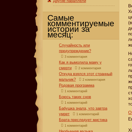
Другие параллели
В
Х
Самые
ц
комментируемые
(
истории за
д
месяц:
п
л
ж
Случайность или
предупреждение?
Н
3 комментария
с
Как я вымолила маму у
г
смерти
2 комментария
л
Откуда взялся этот странный
п
мальчик?
2 комментария
ж
Родовая программа
п
1 комментарий
с
Боюсь таких снов
х
1 комментарий
т
Бабушка знала, что завтра
О
умрет
1 комментарий
Е
Брата преследует мистика
1 комментарий
Х
Необычная музыка