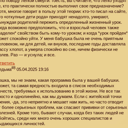
 по поводу легкой смерти: тоесть, вы считаете, что легко уходят
е, кто практически полностью выполнил свое предназначение?
отя, многое говорит в пользу этой теории: кто-то писал на сайте,
то «откупные дети рода» приходят ненадолго, умирают,
ынуждая родителей пережить определенный жизненный урок.
огда возможно предположить, что и взрослый человек также
наделен* свойством быть кому-то уроком; и когда *урок пройден*
ожет спокойно уйти. У меня бабушка была не очень приятным
еловеком, ни для детей, ни внуков, последние годы доставляла
ассу хлопот, а умерла спокойно во сне, ничем физически не
олев. Раз — и уснула; и все.
тветить
#8
едьма
05.04.2025 19:16
ошка, мы не знаем, какая программа была у вашей бабушки.
ожет, та самая вредность входила в список необходимых
ачеств, требуемых к использованию в этой жизни. Не все так
росто и однолинейно, как мы думаем. Если с житейской точки
рения, -да, это неприятно и мешает нам жить, но часто отводит
т более серьезных проблем, как спасают прививки от серьезных
олезней. Кроме того, бывают случаи, когда без таких людей не
бойтись, среди них много очень хороших специалистов и
ыдающихся личностей.