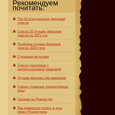
Рекомендуем
почитать:
Топ-10 классических фильмов
ужасов
Список 10 лучших фильмов
ужасов за 2021 год
Подборка лучших фильмов
ужасов 2020 года
Страшные мультики
Список триллеров с
с
непредсказуемой развязкой
Лучшие фильмы про вампиров
Самые страшные компьютерные
игры
Гадание на Рождество
Как правильно гадать в ночь
перед Рождеством