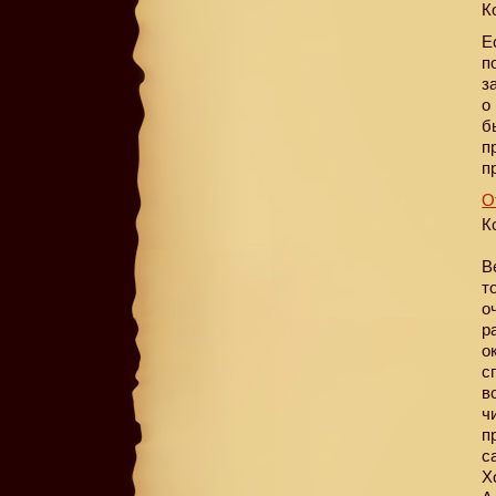
К
Е
п
з
о
б
п
п
О
К
В
т
о
р
о
с
в
ч
п
с
Х