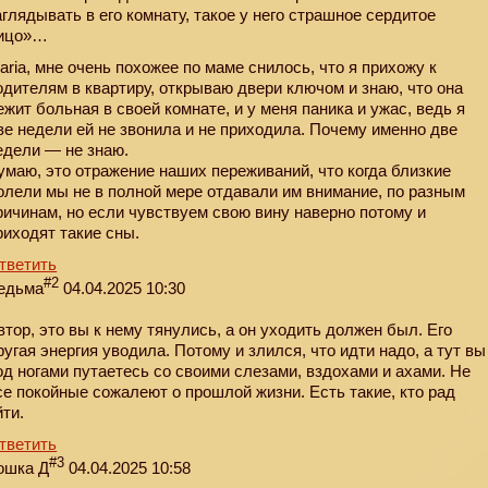
аглядывать в его комнату, такое у него страшное сердитое
ицо»…
aria, мне очень похожее по маме снилось, что я прихожу к
одителям в квартиру, открываю двери ключом и знаю, что она
ежит больная в своей комнате, и у меня паника и ужас, ведь я
ве недели ей не звонила и не приходила. Почему именно две
едели — не знаю.
умаю, это отражение наших переживаний, что когда близкие
олели мы не в полной мере отдавали им внимание, по разным
ричинам, но если чувствуем свою вину наверно потому и
риходят такие сны.
тветить
#2
едьма
04.04.2025 10:30
втор, это вы к нему тянулись, а он уходить должен был. Его
ругая энергия уводила. Потому и злился, что идти надо, а тут вы
од ногами путаетесь со своими слезами, вздохами и ахами. Не
се покойные сожалеют о прошлой жизни. Есть такие, кто рад
йти.
тветить
#3
ошка Д
04.04.2025 10:58