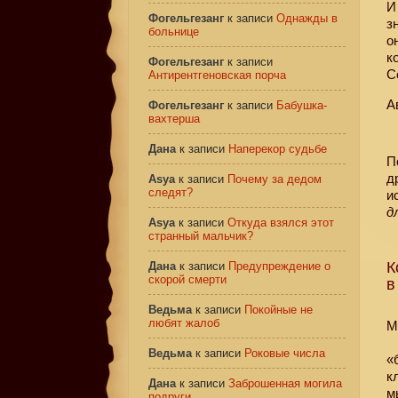
И
Фогельгезанг
к записи
Однажды в
з
больнице
о
к
Фогельгезанг
к записи
С
Антирентгеновская порча
А
Фогельгезанг
к записи
Бабушка-
вахтерша
Дана
к записи
Наперекор судьбе
П
д
Asya
к записи
Почему за дедом
следят?
и
д
Asya
к записи
Откуда взялся этот
странный мальчик?
К
Дана
к записи
Предупреждение о
скорой смерти
в
Ведьма
к записи
Покойные не
любят жалоб
М
Ведьма
к записи
Роковые числа
«
к
Дана
к записи
Заброшенная могила
м
подруги