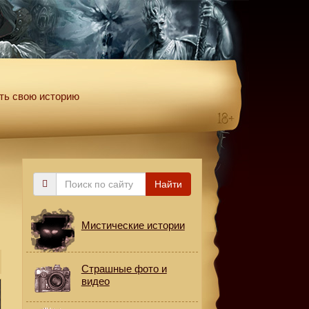
ть свою историю
Поиск
Найти
по
сайту
Мистические истории
Страшные фото и
видео