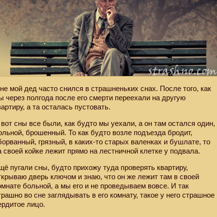
не мой дед часто снился в страшненьких снах. После того, как
ы через полгода после его смерти переехали на другую
вартиру, а та осталась пустовать.
 вот сны все были, как будто мы уехали, а он там остался один,
ольной, брошенный. То как будто возле подъезда бродит,
борванный, грязный, в каких-то старых валенках и бушлате, то
а своей койке лежит прямо на лестничной клетке у подвала.
щё пугали сны, будто прихожу туда проверять квартиру,
ткрываю дверь ключом и знаю, что он же лежит там в своей
омнате больной, а мы его и не проведываем вовсе. И так
трашно во сне заглядывать в его комнату, такое у него страшное
ердитое лицо.