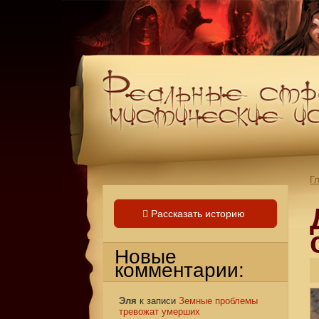
Г
Рассказать историю
Новые
комментарии:
Эля
к записи
Земные проблемы
тревожат умерших