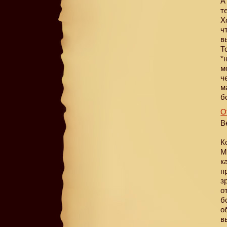
А
т
Х
ч
в
Т
*
м
ч
м
б
О
В
К
М
к
п
з
о
б
о
в