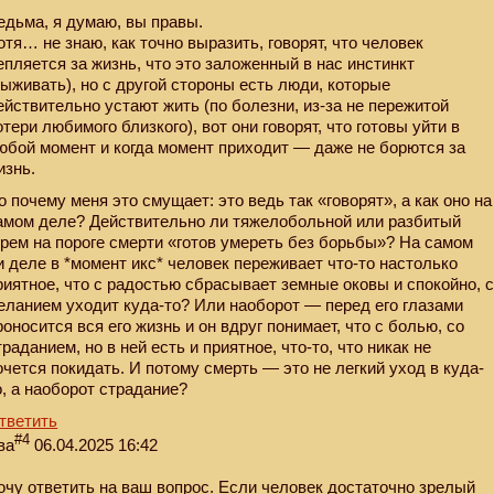
едьма, я думаю, вы правы.
отя… не знаю, как точно выразить, говорят, что человек
епляется за жизнь, что это заложенный в нас инстинкт
выживать), но с другой стороны есть люди, которые
ействительно устают жить (по болезни, из-за не пережитой
отери любимого близкого), вот они говорят, что готовы уйти в
юбой момент и когда момент приходит — даже не борются за
изнь.
о почему меня это смущает: это ведь так «говорят», а как оно на
амом деле? Действительно ли тяжелобольной или разбитый
орем на пороге смерти «готов умереть без борьбы»? На самом
и деле в *момент икс* человек переживает что-то настолько
риятное, что с радостью сбрасывает земные оковы и спокойно, 
еланием уходит куда-то? Или наоборот — перед его глазами
роносится вся его жизнь и он вдруг понимает, что с болью, со
траданием, но в ней есть и приятное, что-то, что никак не
очется покидать. И потому смерть — это не легкий уход в куда-
о, а наоборот страдание?
тветить
#4
ва
06.04.2025 16:42
очу ответить на ваш вопрос. Если человек достаточно зрелый