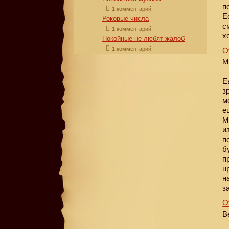
п
1 комментарий
Е
Роковые числа
с
1 комментарий
х
Покойные не любят жалоб
1 комментарий
О
М
Е
з
м
е
М
и
п
б
п
н
н
з
О
В