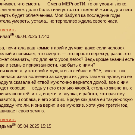
онимает, что смерть — Смена МЕРносТИ, то он уходит легко.
сли человек долго болел или устал от тяжёлой жизни, для него
мерть будет облегчением. Моя бабуля ка последние годы
отела умереть, устала.. но терпеливо ждала своего часа.
тветить
#5
илая
06.04.2025 17:40
ва, почитала ваш комментарий и думаю: даже если человек
релый и понимает, что смерть — это просто переход, разве это
ожет означать, что для него уход легок? Ведь кроме знаний есть
ще и земные привязанности, как быть с ними?
оя коллега, у которой и муж, и сын сейчас в ЗСУ, воюют, так
звелась из-за волнения за каждый их день там «на нуле», но ее
одруга сказала ей «твой муж точно вернется домой, все с ним
удет хорошо — ведь у него столько якорей, столько жизненных
ривязанностей: и ты, и дети, и внучка, и работа, которая ему
равится, и собака, и его хобби». Вроде как дала ей такую-сякую
адежду что ли, и она верит, и ее муж жив, хотя уже третий год
ащищает свою землю.
тветить
#6
едьма
05.04.2025 15:15