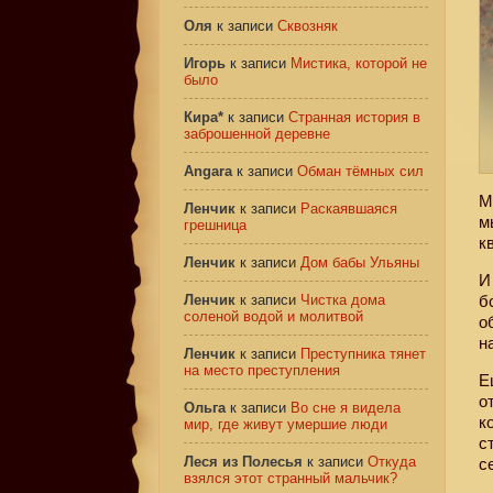
Оля
к записи
Сквозняк
Игорь
к записи
Мистика, которой не
было
Кира*
к записи
Странная история в
заброшенной деревне
Angara
к записи
Обман тёмных сил
М
Ленчик
к записи
Раскаявшаяся
м
грешница
к
Ленчик
к записи
Дом бабы Ульяны
И
Ленчик
к записи
Чистка дома
б
соленой водой и молитвой
о
н
Ленчик
к записи
Преступника тянет
на место преступления
Е
о
Ольга
к записи
Во сне я видела
к
мир, где живут умершие люди
с
Леся из Полесья
к записи
Откуда
с
взялся этот странный мальчик?