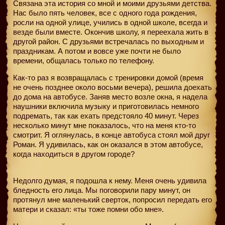
Связана эта история со мной и моими друзьями детства.
Нас было пять человек, все с одного года рождения,
росли на одной улице, учились в одной школе, всегда и
везде были вместе. Окончив школу, я переехала жить в
другой район. С друзьями встречалась по выходным и
праздникам. А потом и вовсе уже почти не было
времени, общалась только по телефону.
Как-то раз я возвращалась с тренировки домой (время
не очень позднее около восьми вечера), решила доехать
до дома на автобусе. Заняв место возле окна, я надела
наушники включила музыку и приготовилась немного
подремать, так как ехать предстояло 40 минут. Через
несколько минут мне показалось, что на меня кто-то
смотрит. Я оглянулась, в конце автобуса стоял мой друг
Роман. Я удивилась, как он оказался в этом автобусе,
когда находиться в другом городе?
Недолго думая, я подошла к нему. Меня очень удивила
бледность его лица. Мы поговорили пару минут, он
протянул мне маленький сверток, попросил передать его
матери и сказал: «ты тоже помни обо мне».