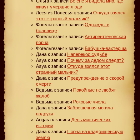
Ольга
к записи
Во сне я видела мир, где
живут умершие люди
Леся из Полесья
к записи
Откуда взялся
этот странный мальчик?
Фогельгезанг
к записи
Однажды в
больнице
Фогельгезанг
к записи
Антирентгеновская
порча
Фогельгезанг
к записи
Бабушка-вахтерша
Дана
к записи
Наперекор судьбе
Asya
к записи
Почему за дедом следят?
Asya
к записи
Откуда взялся этот
странный мальчик?
Дана
к записи
Предупреждение о скорой
смерти
Ведьма
к записи
Покойные не любят
жалоб
Ведьма
к записи
Роковые числа
Дана
к записи
Заброшенная могила
подруги
Angara
к записи
День мистических
историй
Дана
к записи
Порча на кладбищенскую
землю