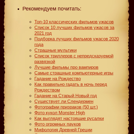
Рекомендуем почитать:
Топ-10 классических фильмов ужасов
Список 10 лучших фильмов ужасов за
2021 год
Подборка лучших фильмов ужасов 2020
года
Страшные мультики
Список триллеров с непредсказуемой
развязкой
Лучшие фильмы про вампиров
Самые страшные компьютерные игры
Гадание на Рождество
Как правильно гадать в ночь перед
Рождеством
Гадание на Старый Новый год
Существует ли Слендермен
Фотографии призраков (50 шт.)
Фото кукол Monster High
Как выглядят настоящие русалки
Фото огромных пауков
Мифология Древней Греции