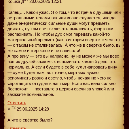
Кошка Д
29.06.2025 12:21
Капец…. Какой ужас. Я о том, что встреча с душами или
астральными телами так или иначе случается, иногда
даже энергетически сильные души могут предметы
двигать, ну там свет включать-выключать, форточки
распахивать. Но чтобы дух смог передать какой-то
материальный предмет (как в истории сверток с чем-то)
— с таким не сталкивалась. А что же в свертке было, вы
же самое интересное и не написали!
А про вину — это вы напрасно, ну не можем же мы всех
наших друзей-знакомых вспоминать каждый день, это
нормально. А если будете в себе культивировать вину
— хуже будет вам, вот точно, мертвых нужно
вспоминать ровно и светло, чтобы нечаянно чего не
«протащить оттуда» в наш мир. Если вас вина сильно
беспокоит — поставьте в церкви свечи за упокой или
закажите поминальное.
Ответить
#2
м.
29.06.2025 14:29
А что в свёртке было?
Ответить