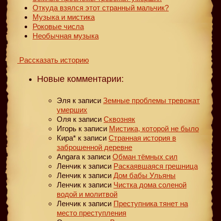
Откуда взялся этот странный мальчик?
Музыка и мистика
Роковые числа
Необычная музыка
Рассказать историю
Новые комментарии:
Эля
к записи
Земные проблемы тревожат
умерших
Оля
к записи
Сквозняк
Игорь
к записи
Мистика, которой не было
Кира*
к записи
Странная история в
заброшенной деревне
Angara
к записи
Обман тёмных сил
Ленчик
к записи
Раскаявшаяся грешница
Ленчик
к записи
Дом бабы Ульяны
Ленчик
к записи
Чистка дома соленой
водой и молитвой
Ленчик
к записи
Преступника тянет на
место преступления