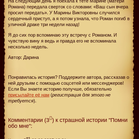
На следующий день я поехала к тете Марине (матери
Романа) передала сверток со словами: «Ваш сын вчера
просил передать». У Марины Викторовны случился
сердечный приступ, а я потом узнала, что Роман погиб в
уличной драке три недели назад!
Я до сих пор вспоминаю эту встречу с Романом. И
чувствую вину я ведь и правда его не вспоминала
несколько недель.
Автор: Дарина
Понравилась история? Поддержите автора, рассказав о
ней друзьям с помощью соцсетей или мессенджеров!
Если Вы знаете историю получше, обязательно
присылайте её нам
(
регистрация для этого не
требуется
).
Комментарии (3
) к страшной истории "Помни
обо мне":
#1