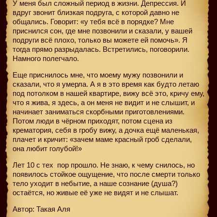
У меня был сложный период в жизни. Депрессия. И
вдруг звонит близкая подруга, с которой давно не
общались. Говорит: «у тебя всё в порядке? Мне
приснился сон, где мне позвонили и сказали, у вашей
подруги всё плохо, только вы можете ей помочь». Я
тогда прямо разрыдалась. Встретились, поговорили.
Намного полегчало.
Еще приснилось мне, что моему мужу позвонили и
сказали, что я умерла. А я в это время как будто летаю
под потолком в нашей квартире, вижу всё это, кричу ему,
что я жива, я здесь, а он меня не видит и не слышит, и
начинает заниматься скорбными приготовлениями.
Потом люди в чёрном приходят, потом сцена из
крематория, себя в гробу вижу, а дочка ещё маленькая,
плачет и кричит: «зачем маме красный гроб сделали,
она любит голубой!»
Лет 10 с тех
пор прошло. Не знаю, к чему снилось, но
появилось стойкое ощущение, что после смерти только
тело уходит в небытие, а наше сознание (душа?)
остаётся, но живые её уже не видят и не слышат.
Автор: Такая Аля