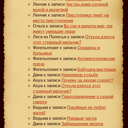
Ленчик
к записи
Чистка дома соленой
водой и молитвой
Ленчик
к записи
Преступника тянет на
место преступления
Ольга
к записи
Во сне я видела мир, где
живут умершие люди
Леся из Полесья
к записи
Откуда взялся
этот странный мальчик?
Фогельгезанг
к записи
Однажды в
больнице
Фогельгезанг
к записи
Антирентгеновская
порча
Фогельгезанг
к записи
Бабушка-вахтерша
Дана
к записи
Наперекор судьбе
Asya
к записи
Почему за дедом следят?
Asya
к записи
Откуда взялся этот
странный мальчик?
Дана
к записи
Предупреждение о скорой
смерти
Ведьма
к записи
Покойные не любят
жалоб
Ведьма
к записи
Роковые числа
Дана
к записи
Заброшенная могила