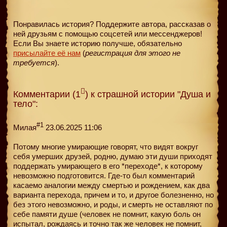
Понравилась история? Поддержите автора, рассказав о
ней друзьям с помощью соцсетей или мессенджеров!
Если Вы знаете историю получше, обязательно
присылайте её нам
(
регистрация для этого не
требуется
).
Комментарии (1
) к страшной истории "Душа и
тело":
#1
Милая
23.06.2025 11:06
Потому многие умирающие говорят, что видят вокруг
себя умерших друзей, родню, думаю эти души приходят
поддержать умирающего в его *переходе*, к которому
невозможно подготовится. Где-то был комментарий
касаемо аналогии между смертью и рождением, как два
варианта перехода, причем и то, и другое болезненно, но
без этого невозможно, и роды, и смерть не оставляют по
себе памяти душе (человек не помнит, какую боль он
испытал, рождаясь и точно так же человек не помнит,