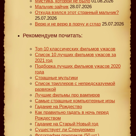
Мистика, которой не было
01.08.2026
Мальчик-зайчик
28.07.2026
Откуда взялся этот странный мальчик?
25.07.2026
Верю и не верю в порчу и сглаз
25.07.2026
Рекомендуем почитать:
Топ-10 классических фильмов ужасов
Список 10 лучших фильмов ужасов за
2021 год
Подборка лучших фильмов ужасов 2020
года
Страшные мультики
Список триллеров с непредсказуемой
развязкой
Лучшие фильмы про вампиров
Самые страшные компьютерные игры
Гадание на Рождество
Как правильно гадать в ночь перед
Рождеством
Гадание на Старый Новый год
Существует ли Слендермен
Фотографии призраков (50 шт.)