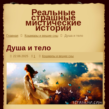
Реальные
страшные
мистические
истории
Главная
Кошмары и вещие сны
Душа и тело
Душа и тело
22.06.2025
1
Кошмары и вещие сны