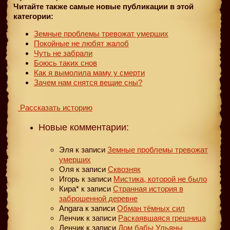
Читайте также самые новые публикации в этой
категории:
Земные проблемы тревожат умерших
Покойные не любят жалоб
Чуть не забрали
Боюсь таких снов
Как я вымолила маму у смерти
Зачем нам снятся вещие сны?
Рассказать историю
Новые комментарии:
Эля
к записи
Земные проблемы тревожат
умерших
Оля
к записи
Сквозняк
Игорь
к записи
Мистика, которой не было
Кира*
к записи
Странная история в
заброшенной деревне
Angara
к записи
Обман тёмных сил
Ленчик
к записи
Раскаявшаяся грешница
Ленчик
к записи
Дом бабы Ульяны