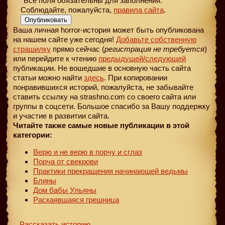
*Все поля обязательны для заполнения.
Соблюдайте, пожалуйста,
правила сайта
.
Опубликовать
Ваша личная horror-история может быть опубликована
на нашем сайте уже сегодня!
Добавьте собственную
страшилку
прямо сейчас (
регистрация не требуется
)
или перейдите к чтению
предыдущей
/следующей
публикации. Не вошедшие в основную часть сайта
статьи можно найти
здесь
. При копировании
понравившихся историй, пожалуйста, не забывайте
ставить ссылку на strashno.com со своего сайта или
группы в соцсети. Большое спасибо за Вашу поддержку
и участие в развитии сайта.
Читайте также самые новые публикации в этой
категории:
Верю и не верю в порчу и сглаз
Порча от свекрови
Практики прекращения начинающей ведьмы
Блины
Дом бабы Ульяны
Раскаявшаяся грешница
Рассказать историю