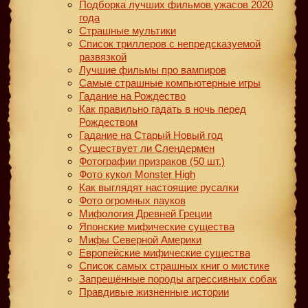
Подборка лучших фильмов ужасов 2020
года
Страшные мультики
Список триллеров с непредсказуемой
развязкой
Лучшие фильмы про вампиров
Самые страшные компьютерные игры
Гадание на Рождество
Как правильно гадать в ночь перед
Рождеством
Гадание на Старый Новый год
Существует ли Слендермен
Фотографии призраков (50 шт.)
Фото кукол Monster High
Как выглядят настоящие русалки
Фото огромных пауков
Мифология Древней Греции
Японские мифические существа
Мифы Северной Америки
Европейские мифические существа
Список самых страшных книг о мистике
Запрещённые породы агрессивных собак
Правдивые жизненные истории