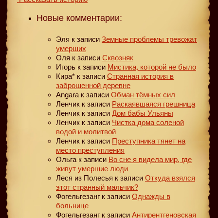
Новые комментарии:
Эля
к записи
Земные проблемы тревожат
умерших
Оля
к записи
Сквозняк
Игорь
к записи
Мистика, которой не было
Кира*
к записи
Странная история в
заброшенной деревне
Angara
к записи
Обман тёмных сил
Ленчик
к записи
Раскаявшаяся грешница
Ленчик
к записи
Дом бабы Ульяны
Ленчик
к записи
Чистка дома соленой
водой и молитвой
Ленчик
к записи
Преступника тянет на
место преступления
Ольга
к записи
Во сне я видела мир, где
живут умершие люди
Леся из Полесья
к записи
Откуда взялся
этот странный мальчик?
Фогельгезанг
к записи
Однажды в
больнице
Фогельгезанг
к записи
Антирентгеновская