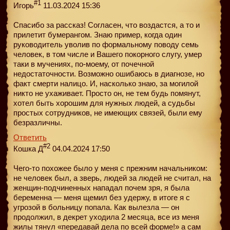
#1
Игорь
11.03.2024 15:36
Спасибо за рассказ! Согласен, что воздастся, а то и
прилетит бумерангом. Знаю пример, когда один
руководитель уволив по формальному поводу семь
человек, в том числе и Вашего покорного слугу, умер
таки в мучениях, по-моему, от почечной
недостаточности. Возможно ошибаюсь в диагнозе, но
факт смерти налицо. И, насколько знаю, за могилой
никто не ухаживает. Просто он, не тем будь помянут,
хотел быть хорошим для нужных людей, а судьбы
простых сотрудников, не имеющих связей, были ему
безразличны.
Ответить
#2
Кошка Д
04.04.2024 17:50
Чего-то похожее было у меня с прежним начальником:
не человек был, а зверь, людей за людей не считал, на
женщин-подчиненных нападал почем зря, я была
беременна — меня щемил без удержу, в итоге я с
угрозой в больницу попала. Как вылезла — он
продолжил, в декрет уходила 2 месяца, все из меня
жилы тянул «передавай дела по всей форме!» а сам