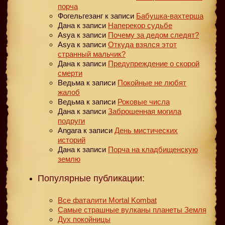
порча
Фогельгезанг
к записи
Бабушка-вахтерша
Дана
к записи
Наперекор судьбе
Asya
к записи
Почему за дедом следят?
Asya
к записи
Откуда взялся этот
странный мальчик?
Дана
к записи
Предупреждение о скорой
смерти
Ведьма
к записи
Покойные не любят
жалоб
Ведьма
к записи
Роковые числа
Дана
к записи
Заброшенная могила
подруги
Angara
к записи
День мистических
историй
Дана
к записи
Порча на кладбищенскую
землю
Популярные публикации:
Все фаталити Mortal Kombat
Самые страшные вулканы планеты Земля
Дух покойницы