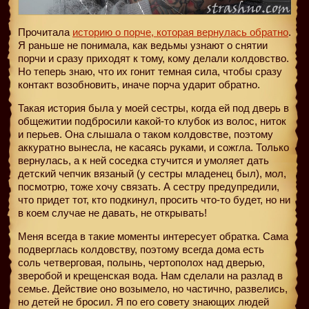
Прочитала
историю о порче, которая вернулась обратно
.
Я раньше не понимала, как ведьмы узнают о снятии
порчи и сразу приходят к тому, кому делали колдовство.
Но теперь знаю, что их гонит темная сила, чтобы сразу
контакт возобновить, иначе порча ударит обратно.
Такая история была у моей сестры, когда ей под дверь в
общежитии подбросили какой-то клубок из волос, ниток
и перьев. Она слышала о таком колдовстве, поэтому
аккуратно вынесла, не касаясь руками, и сожгла. Только
вернулась, а к ней соседка стучится и умоляет дать
детский чепчик вязаный (у сестры младенец был), мол,
посмотрю, тоже хочу связать. А сестру предупредили,
что придет тот, кто подкинул, просить что-то будет, но ни
в коем случае не давать, не открывать!
Меня всегда в такие моменты интересует обратка. Сама
подверглась колдовству, поэтому всегда дома есть
соль четверговая, полынь, чертополох над дверью,
зверобой и крещенская вода. Нам сделали на разлад в
семье. Действие оно возымело, но частично, развелись,
но детей не бросил. Я по его совету знающих людей