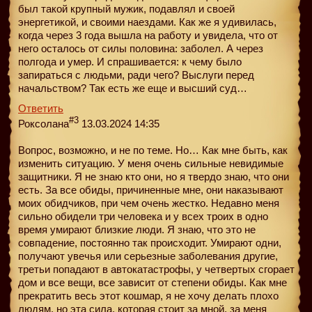
был такой крупный мужик, подавлял и своей
энергетикой, и своими наездами. Как же я удивилась,
когда через 3 года вышла на работу и увидела, что от
него осталось от силы половина: заболел. А через
полгода и умер. И спрашивается: к чему было
запираться с людьми, ради чего? Выслуги перед
начальством? Так есть же еще и высший суд…
Ответить
#3
Роксолана
13.03.2024 14:35
Вопрос, возможно, и не по теме. Но… Как мне быть, как
изменить ситуацию. У меня очень сильные невидимые
защитники. Я не знаю кто они, но я твердо знаю, что они
есть. За все обиды, причиненные мне, они наказывают
моих обидчиков, при чем очень жестко. Недавно меня
сильно обидели три человека и у всех троих в одно
время умирают близкие люди. Я знаю, что это не
совпадение, постоянно так происходит. Умирают одни,
получают увечья или серьезные заболевания другие,
третьи попадают в автокатастрофы, у четвертых сгорает
дом и все вещи, все зависит от степени обиды. Как мне
прекратить весь этот кошмар, я не хочу делать плохо
людям, но эта сила, которая стоит за мной, за меня