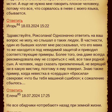
мстит. А еще не нужно мне говорить плохое человеку,
потому что все, что сорвалось в гневе с моего языка,
сбывается.
Ответить
#4
Игорь
18.03.2024 15:22
Здравствуйте, Роксолана! Однозначно ответить на ваш
вопрос не могу, но слышал о таких людях. В частности,
один из бывших коллег мне рассказывал, что его мама
то же находится под невидимой защитой и приводил
соответствующие примеры. Более того, она даже всегда
рекомендовала ему не ссориться с ней, все таки родной
сын. А человек, надо сказать приземленный, не верящий
ни в какую мистику, поэтому я ему поверил. Знаю также
пример, когда невестка в «сердцах» «бросила»
свекрови: «что бы тебя машиной сшибло»; к сожалению
сбылось…
Ответить
#5
Елена
18.07.2024 17:25
Не все обидчики «отгребают» назад при земной жизни.