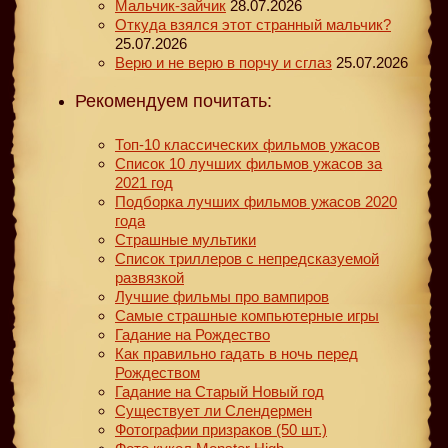
Мальчик-зайчик
28.07.2026
Откуда взялся этот странный мальчик?
25.07.2026
Верю и не верю в порчу и сглаз
25.07.2026
Рекомендуем почитать:
Топ-10 классических фильмов ужасов
Список 10 лучших фильмов ужасов за
2021 год
Подборка лучших фильмов ужасов 2020
года
Страшные мультики
Список триллеров с непредсказуемой
развязкой
Лучшие фильмы про вампиров
Самые страшные компьютерные игры
Гадание на Рождество
Как правильно гадать в ночь перед
Рождеством
Гадание на Старый Новый год
Существует ли Слендермен
Фотографии призраков (50 шт.)