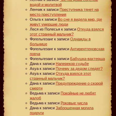
водой и молитвой
Ленчик
к записи
Преступника тянет на
место преступления
Ольга
к записи
Во сне я видела мир, где
живут умершие люди
Леся из Полесья
к записи
Откуда взялся
этот странный мальчик?
Фогельгезанг
к записи
Однажды в
больнице
Фогельгезанг
к записи
Антирентгеновская
порча
Фогельгезанг
к записи
Бабушка-вахтерша
Дана
к записи
Наперекор судьбе
Asya
к записи
Почему за дедом следят?
Asya
к записи
Откуда взялся этот
странный мальчик?
Дана
к записи
Предупреждение о скорой
смерти
Ведьма
к записи
Покойные не любят
жалоб
Ведьма
к записи
Роковые числа
Дана
к записи
Заброшенная могила
подруги