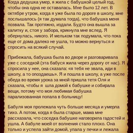
Когда дедушка умер, я жила с бабушкой целый год,
чтобы она одна не оставалась. Мне было 12 лет. В
октябре утром, когда я уже была по дороге в школу, мне
послышалось (я так думала тогда), что бабушка меня
позвала. Так протяжно, издали. Будто она вышла за
калитку и, стоя у забора, крикнула мне вслед. Я
обернулась, никого. И мельком так подумала, что пока
еще от дома далеко не ушла, то можно вернуться и
спросить на всякий случай.
Прибежала, бабушка была во дворе и разговаривала
уже с соседкой (эта бабуся жила через дорогу от нас). Я
спросила у нее, она сказала: «я тебя не звала, иди в
школу, а то опоздаешь». Я и пошла в школу, а уже после
обеда во время урока за мной пришла тетя Оля и
сказала, чтобы я
шла домой к бабушке и собирала
вещи, потому что моя любимая бабушка
парализованная попала в больницу!
Бабуля моя пролежала чуть больше месяца и умерла
тихо. А потом, когда я была старше, мама мне
рассказала, что соседка бабушке наговорила гадостей и
ушла. А бабуле моей от волнения стало плохо. Она
только и успела зайти домой, упала у печки и лежала