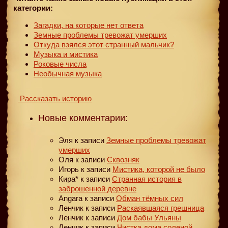
категории:
Загадки, на которые нет ответа
Земные проблемы тревожат умерших
Откуда взялся этот странный мальчик?
Музыка и мистика
Роковые числа
Необычная музыка
Рассказать историю
Новые комментарии:
Эля
к записи
Земные проблемы тревожат
умерших
Оля
к записи
Сквозняк
Игорь
к записи
Мистика, которой не было
Кира*
к записи
Странная история в
заброшенной деревне
Angara
к записи
Обман тёмных сил
Ленчик
к записи
Раскаявшаяся грешница
Ленчик
к записи
Дом бабы Ульяны
Ленчик
к записи
Чистка дома соленой