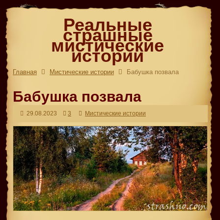
Реальные
страшные
мистические
истории
Главная
Мистические истории
Бабушка позвала
Бабушка позвала
29.08.2023
3
Мистические истории