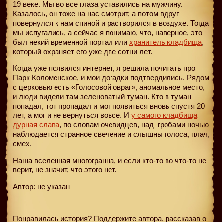
19 веке. Мы во все глаза уставились на мужчину.
Казалось, он тоже на нас смотрит, а потом вдруг
повернулся к нам спиной и растворился в воздухе. Тогда
мы испугались, а сейчас я понимаю, что, наверное, это
был некий временной портал или
хранитель кладбища
,
который охраняет его уже две сотни лет.
Когда уже появился интернет, я решила почитать про
Парк Коломенское, и мои догадки подтвердились. Рядом
с церковью есть «Голосовой овраг», аномальное место,
и люди видели там зеленоватый туман. Кто в туман
попадал, тот пропадал и мог появиться вновь спустя 20
лет, а мог и не вернуться вовсе. И
у самого кладбища
дурная слава
, по словам очевидцев, над
гробами ночью
наблюдается странное свечение и слышны голоса, плач,
смех.
Наша вселенная многогранна, и если кто-то во что-то не
верит, не значит, что этого нет.
Автор: не указан
Понравилась история? Поддержите автора, рассказав о