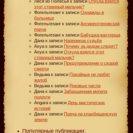
Леся из Полесья
к записи
Откуда взялся
этот странный мальчик?
Фогельгезанг
к записи
Однажды в
больнице
Фогельгезанг
к записи
Антирентгеновская
порча
Фогельгезанг
к записи
Бабушка-вахтерша
Дана
к записи
Наперекор судьбе
Asya
к записи
Почему за дедом следят?
Asya
к записи
Откуда взялся этот
странный мальчик?
Дана
к записи
Предупреждение о скорой
смерти
Ведьма
к записи
Покойные не любят
жалоб
Ведьма
к записи
Роковые числа
Дана
к записи
Заброшенная могила
подруги
Angara
к записи
День мистических
историй
Дана
к записи
Порча на кладбищенскую
землю
Популярные публикации: