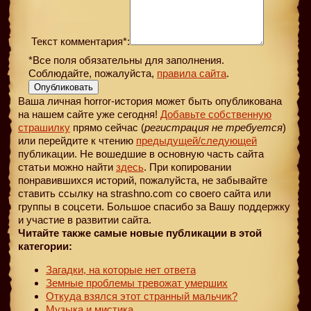
Текст комментария*:
*Все поля обязательны для заполнения.
Соблюдайте, пожалуйста,
правила сайта
.
Опубликовать
Ваша личная horror-история может быть опубликована
на нашем сайте уже сегодня!
Добавьте собственную
страшилку
прямо сейчас (
регистрация не требуется
)
или перейдите к чтению
предыдущей
/следующей
публикации. Не вошедшие в основную часть сайта
статьи можно найти
здесь
. При копировании
понравившихся историй, пожалуйста, не забывайте
ставить ссылку на strashno.com со своего сайта или
группы в соцсети. Большое спасибо за Вашу поддержку
и участие в развитии сайта.
Читайте также самые новые публикации в этой
категории:
Загадки, на которые нет ответа
Земные проблемы тревожат умерших
Откуда взялся этот странный мальчик?
Музыка и мистика