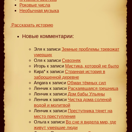
Роковые числа
Необычная музыка
Рассказать историю
Новые комментарии:
Эля
к записи
Земные проблемы тревожат
умерших
Оля
к записи
Сквозняк
Игорь
к записи
Мистика, которой не было
Кира*
к записи
Странная история в
заброшенной деревне
Angara
к записи
Обман тёмных сил
Ленчик
к записи
Раскаявшаяся грешница
Ленчик
к записи
Дом бабы Ульяны
Ленчик
к записи
Чистка дома соленой
водой и молитвой
Ленчик
к записи
Преступника тянет на
место преступления
Ольга
к записи
Во сне я видела мир, где
живут умершие люди