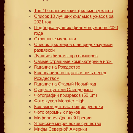
Топ-10 классических фильмов ужасов
Список 10 лучших фильмов ужасов за
2021 год
Подборка лучших фильмов ужасов 2020
года
Страшные мультики
Список триллеров с непредсказуемой
развязкой
Лучшие фильмы про вампиров
Самые страшные компьютерные игры
Гадание на Рождество
Как правильно гадать в ночь перед
Рождеством
Гадание на Старый Новый год
Существует ли Слендермен
Фотографии призраков (50 шт.)
Фото кукол Monster High
Как выглядят настоящие русалки
Фото огромных пауков
Мифология Древней Греции
Японские мифические существа
Мифы Северной Америки