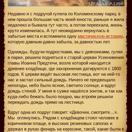
Недавно я с подругой гуляла по Коломенскому парку, в
нем прошла большая часть моей юности, раньше я жила
недалеко и бывала тут часто, а потом переехала, жизнь
круто изменилась. А тут неожиданно вернулась в
забытые места и вспомнила одну
мистическую историю
,
которую давным-давно забыла, за давностью лет.
Однажды, будучи подростками, мы с девчонками, гуляя
в парке, решили подняться к старой церкви Усекновения
главы Иоанна Предтечи, возле которой находится
древнее кладбище, где захоронения датируются с 1800
годов. К церкви ведёт высокая лестница, вот на ней-то
нас и застал сильный дождь. Ничего не предвещало
непогоды, небо было ясное, светило солнце, и вдруг
дождь стеной. У меня в сумке нашёлся зонтик, и так как
куда-либо бежать было поздно, мы втроём решили
переждать дождь прямо на лестнице.
Вдруг одна из подруг говорит: «Девочки, смотрите…».
Мы
оглянулись. Рядом с кладбищем стоял человек в
коричневом плаще, в высоких резиновых сапогах и
держал в руках фонарь на керосине, такой, какие были в