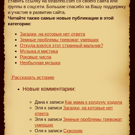
ставить ссылку на strashno.com со своего сайта или
группы в соцсети. Большое спасибо за Вашу поддержку
и участие в развитии сайта.
Читайте также самые новые публикации в этой
категории:
Загадки, на которые нет ответа
Земные проблемы тревожат умерших
Откуда взялся этот странный мальчик?
Музыка и мистика
Роковые числа
Необычная музыка
Рассказать историю
Новые комментарии:
Дана
к записи
Как мама к колдуну ходила
Эля
к записи
Загадки, на которые нет
ответа
Эля
к записи
Земные проблемы тревожат
умерших
Оля
к записи
Сквозняк