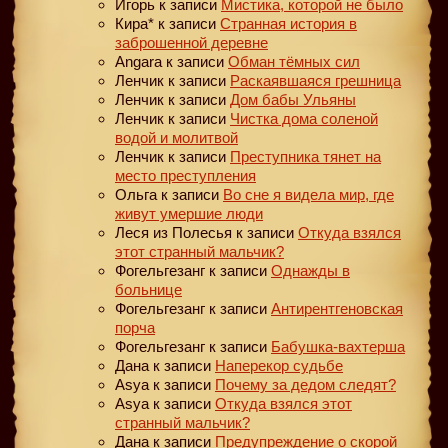
Игорь
к записи
Мистика, которой не было
Кира*
к записи
Странная история в
заброшенной деревне
Angara
к записи
Обман тёмных сил
Ленчик
к записи
Раскаявшаяся грешница
Ленчик
к записи
Дом бабы Ульяны
Ленчик
к записи
Чистка дома соленой
водой и молитвой
Ленчик
к записи
Преступника тянет на
место преступления
Ольга
к записи
Во сне я видела мир, где
живут умершие люди
Леся из Полесья
к записи
Откуда взялся
этот странный мальчик?
Фогельгезанг
к записи
Однажды в
больнице
Фогельгезанг
к записи
Антирентгеновская
порча
Фогельгезанг
к записи
Бабушка-вахтерша
Дана
к записи
Наперекор судьбе
Asya
к записи
Почему за дедом следят?
Asya
к записи
Откуда взялся этот
странный мальчик?
Дана
к записи
Предупреждение о скорой