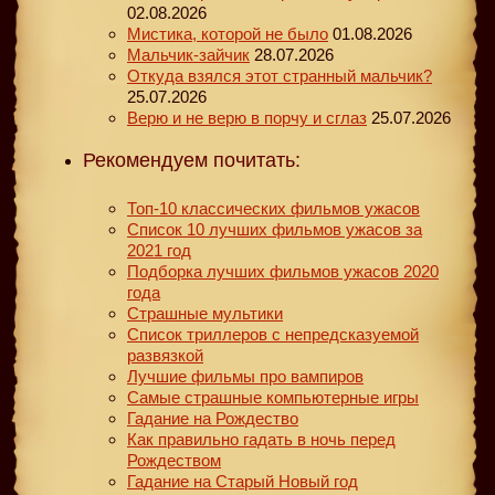
02.08.2026
Мистика, которой не было
01.08.2026
Мальчик-зайчик
28.07.2026
Откуда взялся этот странный мальчик?
25.07.2026
Верю и не верю в порчу и сглаз
25.07.2026
Рекомендуем почитать:
Топ-10 классических фильмов ужасов
Список 10 лучших фильмов ужасов за
2021 год
Подборка лучших фильмов ужасов 2020
года
Страшные мультики
Список триллеров с непредсказуемой
развязкой
Лучшие фильмы про вампиров
Самые страшные компьютерные игры
Гадание на Рождество
Как правильно гадать в ночь перед
Рождеством
Гадание на Старый Новый год