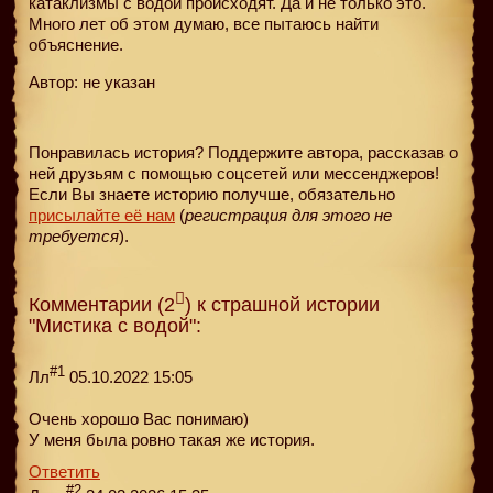
катаклизмы с водой происходят. Да и не только это.
Много лет об этом думаю, все пытаюсь найти
объяснение.
Автор: не указан
Понравилась история? Поддержите автора, рассказав о
ней друзьям с помощью соцсетей или мессенджеров!
Если Вы знаете историю получше, обязательно
присылайте её нам
(
регистрация для этого не
требуется
).
Комментарии (2
) к страшной истории
"Мистика с водой":
#1
Лл
05.10.2022 15:05
Очень хорошо Вас понимаю)
У меня была ровно такая же история.
Ответить
#2