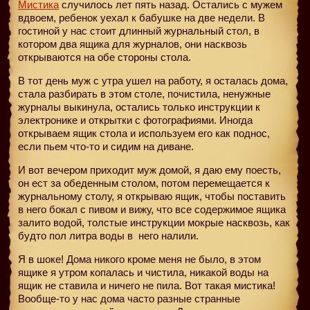
Мистика
случилось лет пять назад. Остались с мужем
вдвоем, ребенок уехал к бабушке на две недели. В
гостиной у нас стоит длинный журнальный стол, в
котором два ящика для журналов, они насквозь
открываются на обе стороны стола.
В тот день муж с утра ушел на работу, я осталась дома,
стала разбирать в этом столе, почистила, ненужные
журналы выкинула, остались только инструкции к
электронике и открытки с фотографиями. Иногда
открываем ящик стола и используем его как поднос,
если пьем что-то и сидим на диване.
И вот вечером приходит муж домой, я даю ему поесть,
он ест за обеденным столом, потом перемещается к
журнальному столу, я открываю ящик, чтобы поставить
в него бокал с пивом и вижу, что все содержимое ящика
залито водой, толстые инструкции мокрые насквозь, как
будто пол литра воды в
него налили.
Я в шоке! Дома никого кроме меня не было, в этом
ящике я утром копалась и чистила, никакой воды на
ящик не ставила и ничего не пила. Вот такая мистика!
Вообще-то у нас дома часто разные странные