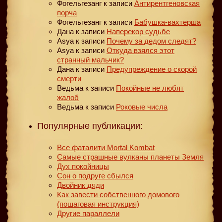
Фогельгезанг
к записи
Антирентгеновская
порча
Фогельгезанг
к записи
Бабушка-вахтерша
Дана
к записи
Наперекор судьбе
Asya
к записи
Почему за дедом следят?
Asya
к записи
Откуда взялся этот
странный мальчик?
Дана
к записи
Предупреждение о скорой
смерти
Ведьма
к записи
Покойные не любят
жалоб
Ведьма
к записи
Роковые числа
Популярные публикации:
Все фаталити Mortal Kombat
Самые страшные вулканы планеты Земля
Дух покойницы
Сон о подруге сбылся
Двойник дяди
Как завести собственного домового
(пошаговая инструкция)
Другие параллели