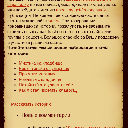
страшилку
прямо сейчас (
регистрация не требуется
)
или перейдите к чтению
предыдущей
/следующей
публикации. Не вошедшие в основную часть сайта
статьи можно найти
здесь
. При копировании
понравившихся историй, пожалуйста, не забывайте
ставить ссылку на strashno.com со своего сайта или
группы в соцсети. Большое спасибо за Вашу поддержку
и участие в развитии сайта.
Читайте также самые новые публикации в этой
категории:
Мистика на кладбище
Верю в знаки от умерших
Прогулки мертвых
Ромашки с кладбища
Покойный отец звал к себе
Как я стал избегать кладбищ
Рассказать историю
Новые комментарии:
Ксения
к записи
10 самых важных знаков