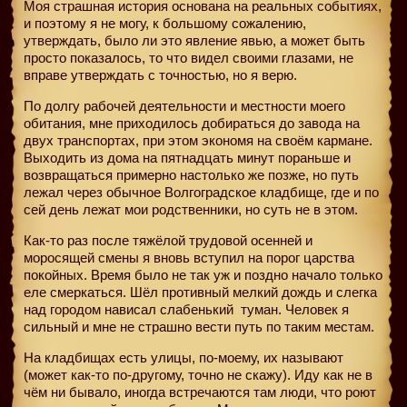
Моя страшная история основана на реальных событиях,
и поэтому я не могу, к большому сожалению,
утверждать, было ли это явление явью, а может быть
просто показалось, то что видел своими глазами, не
вправе утверждать с точностью, но я верю.
По долгу рабочей деятельности и местности моего
обитания, мне приходилось добираться до завода на
двух транспортах, при этом экономя на своём кармане.
Выходить из дома на пятнадцать минут пораньше и
возвращаться примерно настолько же позже, но путь
лежал через обычное Волгоградское кладбище, где и по
сей день лежат мои родственники, но суть не в этом.
Как-то раз после тяжёлой трудовой осенней и
моросящей смены я вновь вступил на порог царства
покойных. Время было не так уж и поздно начало только
еле смеркаться. Шёл противный мелкий дождь и слегка
над городом нависал слабенький
туман. Человек я
сильный и мне не страшно вести путь по таким местам.
На кладбищах есть улицы, по-моему, их называют
(может как-то по-другому, точно не скажу). Иду как не в
чём ни бывало, иногда встречаются там люди, что роют