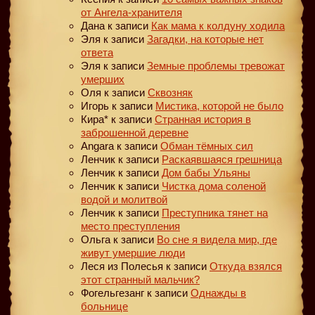
от Ангела-хранителя
Дана
к записи
Как мама к колдуну ходила
Эля
к записи
Загадки, на которые нет
ответа
Эля
к записи
Земные проблемы тревожат
умерших
Оля
к записи
Сквозняк
Игорь
к записи
Мистика, которой не было
Кира*
к записи
Странная история в
заброшенной деревне
Angara
к записи
Обман тёмных сил
Ленчик
к записи
Раскаявшаяся грешница
Ленчик
к записи
Дом бабы Ульяны
Ленчик
к записи
Чистка дома соленой
водой и молитвой
Ленчик
к записи
Преступника тянет на
место преступления
Ольга
к записи
Во сне я видела мир, где
живут умершие люди
Леся из Полесья
к записи
Откуда взялся
этот странный мальчик?
Фогельгезанг
к записи
Однажды в
больнице