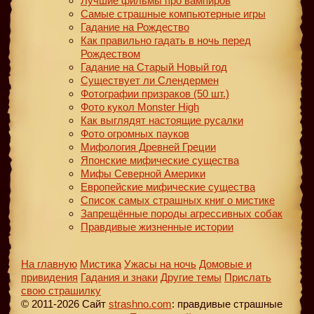
Лучшие фильмы про вампиров
Самые страшные компьютерные игры
Гадание на Рождество
Как правильно гадать в ночь перед
Рождеством
Гадание на Старый Новый год
Существует ли Слендермен
Фотографии призраков (50 шт.)
Фото кукол Monster High
Как выглядят настоящие русалки
Фото огромных пауков
Мифология Древней Греции
Японские мифические существа
Мифы Северной Америки
Европейские мифические существа
Список самых страшных книг о мистике
Запрещённые породы агрессивных собак
Правдивые жизненные истории
На главную
Мистика
Ужасы на ночь
Домовые и
привидения
Гадания и знаки
Другие темы
Прислать
свою страшилку
© 2011-2026 Сайт
strashno.com
: правдивые страшные