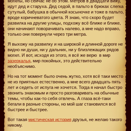
могилы, но сейчас не об этом. Метров в двадцати вижу,
идут дед и старуха. Дед седой, в пальто в брюках слегка
сутулый, бабушка в обычной косыночке и тоже в пальто,
вроде коричневатого цвета. Я знаю, что скоро будет
развилка на другие улицы, подхожу всё ближе и ближе,
они начинают поворачивать налево, а мне надо вправо,
только они повернули через три метра.
Я выхожу на развилку и на широкой и длинной дороге не
видно ни души, ни у дальних, ни у близлежащих рядов
могил. И вот, исходя из этого, я всё же верю
в мир
зазеркалья
, мир покойных, это действительно
необъяснимо.
Но на тот момент было очень жутко, хотя всё таки место
не из приятных естественно, а мне всего двадцать пять
лет и седеть от испуга не хочется. Тогда я начал быстро
звонить знакомым и просто разговаривать на обычные
темы, чтобы как-то себя отвлечь. А глаза всё-таки
бегали в разные стороны, но мой шаг становился всё
быстрее и быстрее.
Вот такая
мистическая история
друзья, не желаю такого
никому.