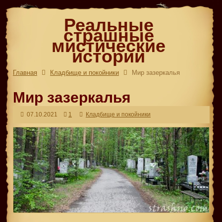
Реальные
страшные
мистические
истории
Главная
Кладбище и покойники
Мир зазеркалья
Мир зазеркалья
07.10.2021
1
Кладбище и покойники