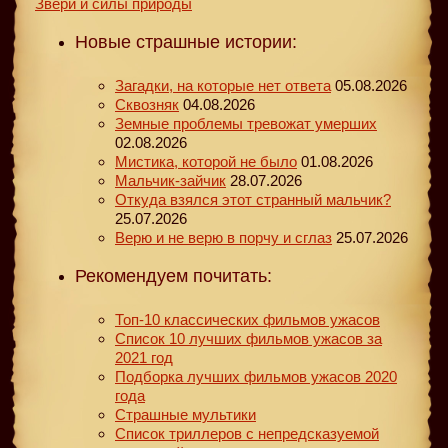
Звери и силы природы
Новые страшные истории:
Загадки, на которые нет ответа
05.08.2026
Сквозняк
04.08.2026
Земные проблемы тревожат умерших
02.08.2026
Мистика, которой не было
01.08.2026
Мальчик-зайчик
28.07.2026
Откуда взялся этот странный мальчик?
25.07.2026
Верю и не верю в порчу и сглаз
25.07.2026
Рекомендуем почитать:
Топ-10 классических фильмов ужасов
Список 10 лучших фильмов ужасов за
2021 год
Подборка лучших фильмов ужасов 2020
года
Страшные мультики
Список триллеров с непредсказуемой