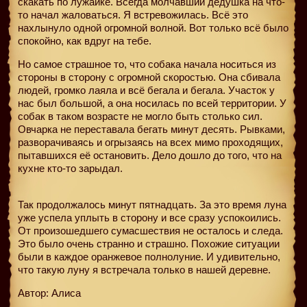
скакать по лужайке. Всегда молчавший дедушка на что-
то начал жаловаться. Я встревожилась. Всё это
нахлынуло одной огромной волной. Вот только всё было
спокойно, как вдруг на тебе.
Но самое страшное то, что собака начала носиться из
стороны в сторону с огромной скоростью. Она сбивала
людей, громко лаяла и всё бегала и бегала. Участок у
нас был большой, а она носилась по всей территории. У
собак в таком возрасте не могло быть столько сил.
Овчарка не переставала бегать минут десять. Рывками,
разворачиваясь и огрызаясь на всех мимо проходящих,
пытавшихся её остановить. Дело дошло до того, что на
кухне кто-то зарыдал.
Так продолжалось минут пятнадцать. За это время луна
уже успела уплыть в сторону и все сразу успокоились.
От произошедшего сумасшествия не осталось и следа.
Это было очень странно и страшно. Похожие ситуации
были в каждое оранжевое полнолуние. И удивительно,
что такую луну я встречала только в нашей деревне.
Автор: Алиса