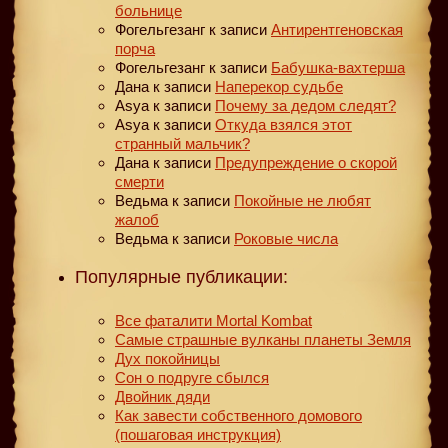
больнице
Фогельгезанг
к записи
Антирентгеновская
порча
Фогельгезанг
к записи
Бабушка-вахтерша
Дана
к записи
Наперекор судьбе
Asya
к записи
Почему за дедом следят?
Asya
к записи
Откуда взялся этот
странный мальчик?
Дана
к записи
Предупреждение о скорой
смерти
Ведьма
к записи
Покойные не любят
жалоб
Ведьма
к записи
Роковые числа
Популярные публикации:
Все фаталити Mortal Kombat
Самые страшные вулканы планеты Земля
Дух покойницы
Сон о подруге сбылся
Двойник дяди
Как завести собственного домового
(пошаговая инструкция)