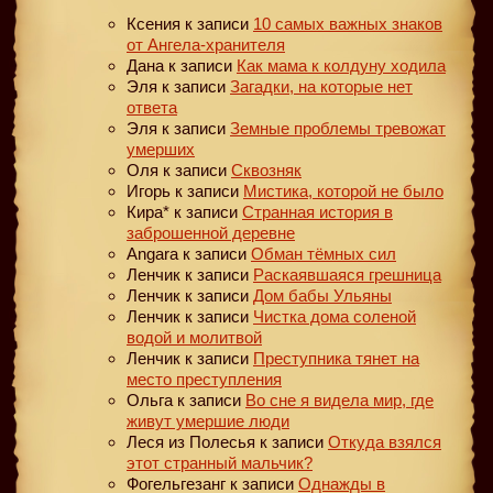
Ксения
к записи
10 самых важных знаков
от Ангела-хранителя
Дана
к записи
Как мама к колдуну ходила
Эля
к записи
Загадки, на которые нет
ответа
Эля
к записи
Земные проблемы тревожат
умерших
Оля
к записи
Сквозняк
Игорь
к записи
Мистика, которой не было
Кира*
к записи
Странная история в
заброшенной деревне
Angara
к записи
Обман тёмных сил
Ленчик
к записи
Раскаявшаяся грешница
Ленчик
к записи
Дом бабы Ульяны
Ленчик
к записи
Чистка дома соленой
водой и молитвой
Ленчик
к записи
Преступника тянет на
место преступления
Ольга
к записи
Во сне я видела мир, где
живут умершие люди
Леся из Полесья
к записи
Откуда взялся
этот странный мальчик?
Фогельгезанг
к записи
Однажды в