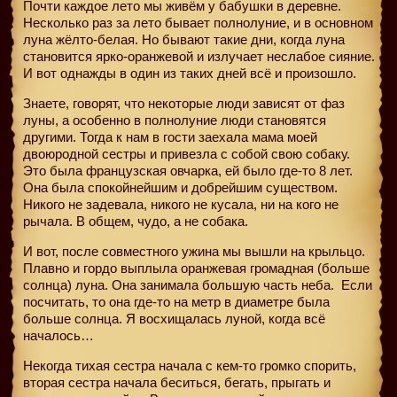
Почти каждое лето мы живём у бабушки в деревне.
Несколько раз за лето бывает полнолуние, и в основном
луна жёлто-белая. Но бывают такие дни, когда луна
становится ярко-оранжевой и излучает неслабое сияние.
И вот однажды в один из таких дней всё и произошло.
Знаете, говорят, что некоторые люди зависят от фаз
луны, а особенно в полнолуние люди становятся
другими. Тогда к нам в гости заехала мама моей
двоюродной сестры и привезла с собой свою собаку.
Это была французская овчарка, ей было где-то 8 лет.
Она была спокойнейшим и добрейшим существом.
Никого не задевала, никого не кусала, ни на кого не
рычала. В общем, чудо, а не собака.
И вот, после совместного ужина мы вышли на крыльцо.
Плавно и гордо выплыла оранжевая громадная (больше
солнца) луна. Она занимала большую часть неба.
Если
посчитать, то она где-то на метр в диаметре была
больше солнца. Я восхищалась луной, когда всё
началось…
Некогда тихая сестра начала с кем-то громко спорить,
вторая сестра начала беситься, бегать, прыгать и