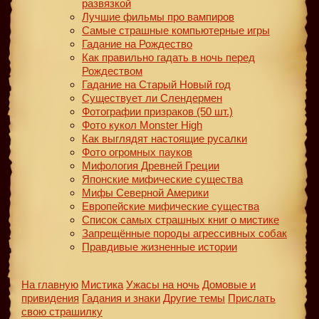
развязкой
Лучшие фильмы про вампиров
Самые страшные компьютерные игры
Гадание на Рождество
Как правильно гадать в ночь перед
Рождеством
Гадание на Старый Новый год
Существует ли Слендермен
Фотографии призраков (50 шт.)
Фото кукол Monster High
Как выглядят настоящие русалки
Фото огромных пауков
Мифология Древней Греции
Японские мифические существа
Мифы Северной Америки
Европейские мифические существа
Список самых страшных книг о мистике
Запрещённые породы агрессивных собак
Правдивые жизненные истории
На главную
Мистика
Ужасы на ночь
Домовые и
привидения
Гадания и знаки
Другие темы
Прислать
свою страшилку