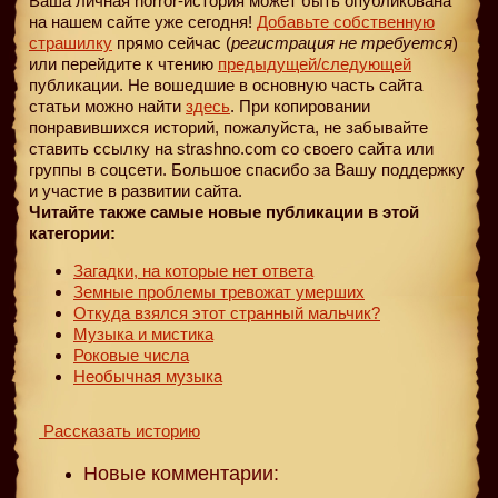
Ваша личная horror-история может быть опубликована
на нашем сайте уже сегодня!
Добавьте собственную
страшилку
прямо сейчас (
регистрация не требуется
)
или перейдите к чтению
предыдущей
/следующей
публикации. Не вошедшие в основную часть сайта
статьи можно найти
здесь
. При копировании
понравившихся историй, пожалуйста, не забывайте
ставить ссылку на strashno.com со своего сайта или
группы в соцсети. Большое спасибо за Вашу поддержку
и участие в развитии сайта.
Читайте также самые новые публикации в этой
категории:
Загадки, на которые нет ответа
Земные проблемы тревожат умерших
Откуда взялся этот странный мальчик?
Музыка и мистика
Роковые числа
Необычная музыка
Рассказать историю
Новые комментарии: