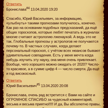
Ответить
#4
Бронислава
13.04.2020 19:20
Спасибо, Юрий Васильевич, за информацию,
«улыбнуть» такими прогнозами получилось, конечно.
Как раз на основании подобных предсказаний, да ещё
общих гороскопов, которые любят печатать в журналах
многие считают астрологию лженаукой. А ведь это не
так. Глобальные прогнозы у астрологов не получаются
почему-то. В частных случаях, когда делают
персональный гороскоп, с учётом всех нюансов бывают
удивительные совпадения. Есть у меня мечта когда
нибудь изучить эту науку, она меня очень привлекает.
Вообще, чего хорошего можно ожидать от 2020? Число-
то красивое, а в сумме цифр 4 — число смерти. Да ещё
и год високосный.
Ответить
#5
Юрий Васильевич
13.04.2020 20:08
Бронислава, очень рад встретится с Вами на сайте и
ОГРОМНОЕ СПАСИБО за чудесный комментарий,
весьма и весьма приятно!!!!! И да, Вы абсолютно правы,