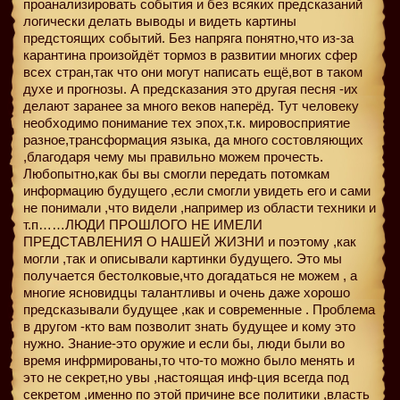
проанализировать события и без всяких предсказаний
логически делать выводы и видеть картины
предстоящих событий. Без напряга понятно,что из-за
карантина произойдёт тормоз в развитии многих сфер
всех стран,так что они могут написать ещё,вот в таком
духе и прогнозы. А предсказания это другая песня -их
делают заранее за много веков наперёд. Тут человеку
необходимо понимание тех эпох,т.к. мировосприятие
разное,трансформация языка, да много состовляющих
,благодаря чему мы правильно можем прочесть.
Любопытно,как бы вы смогли передать потомкам
информацию будущего ,если смогли увидеть его и сами
не понимали ,что видели ,например из области техники и
т.п……ЛЮДИ ПРОШЛОГО НЕ ИМЕЛИ
ПРЕДСТАВЛЕНИЯ О НАШЕЙ ЖИЗНИ и поэтому ,как
могли ,так и описывали картинки будущего. Это мы
получается бестолковые,что догадаться не можем , а
многие ясновидцы талантливы и очень даже хорошо
предсказывали будущее ,как и современные . Проблема
в другом -кто вам позволит знать будущее и кому это
нужно. Знание-это оружие и если бы, люди были во
время инфрмированы,то что-то можно было менять и
это не секрет,но увы ,настоящая инф-ция всегда под
секретом ,именно по этой причине все политики ,власть