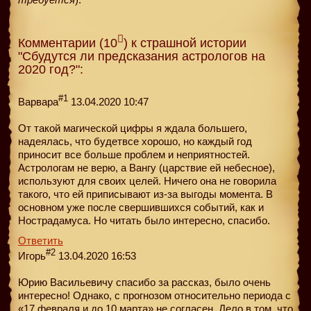
Комментарии (10
) к страшной истории
"Сбудутся ли предсказания астрологов на
2020 год?":
#1
Варвара
13.04.2020 10:47
От такой магической цифры я ждала большего,
надеялась, что будетвсе хорошо, но каждый год
приносит все больше проблем и неприятностей.
Астрологам не верю, а Вангу (царствие ей небесное),
используют для своих целей. Ничего она не говорила
такого, что ей приписывают из-за выгоды момента. В
основном уже после свершившихся событий, как и
Нострадамуса. Но читать было интересно, спасибо.
Ответить
#2
Игорь
13.04.2020 16:53
Юрию Васильевичу спасибо за рассказ, было очень
интересно! Однако, с прогнозом относительно периода с
«17 февраля и до 10 марта» не согласен. Дело в том, что