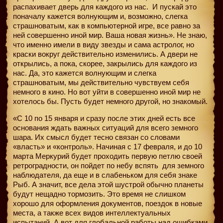
распахивает дверь для каждого из нас.
И пускай это
поначалу кажется волнующим и, возможно, слегка
страшноватым, как в компьютерной игре, все равно за
ней совершенно иной мир. Ваша новая жизнь». Не знаю,
что именно имели в виду звезды и сама астролог, но
краски вокруг действительно изменились. А двери не
открылись, а пока, скорее, закрылись для каждого из
нас. Да, это кажется волнующим и слегка
страшноватым, мы действительно чувствуем себя
немного в кино. Но вот уйти в совершенно иной мир не
хотелось бы. Пусть будет немного другой, но знакомый.
«С 10 по 15 января и сразу после этих дней есть все
основания ждать важных ситуаций для всего земного
шара. Их смысл будет тесно связан со словами
«власть» и «контроль». Начиная с 17 февраля, и до 10
марта Меркурий будет проходить первую петлю своей
ретроградности, он пойдет по небу вспять
для земного
наблюдателя, да еще и в слабеньком для себя знаке
Рыб. А значит, все дела этой шустрой обычно планеты
будут нещадно тормозить. Это время не слишком
хорошо для оформления документов, поездок в новые
места, а также всех видов интеллектуальных
испытаний. А вот для глобальной работы над ошибками