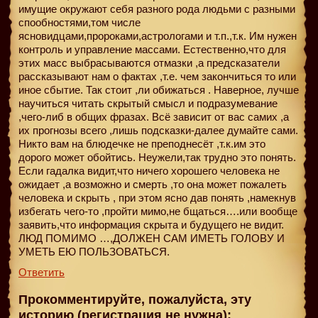
имущие окружают себя разного рода людьми с разными
спообностями,том числе
ясновидцами,пророками,астрологами и т.п.,т.к. Им нужен
контроль и управление массами. Естественно,что для
этих масс выбрасываются отмазки ,а предсказатели
рассказывают нам о фактах ,т.е. чем закончиться то или
иное сбытие. Так стоит ,ли обижаться . Наверное, лучше
научиться читать скрытый смысл и подразумевание
,чего-либ в общих фразах. Всё зависит от вас самих ,а
их прогнозы всего ,лишь подсказки-далее думайте сами.
Никто вам на блюдечке не преподнесёт ,т.к.им это
дорого может обойтись. Неужели,так трудно это понять.
Если гадалка видит,что ничего хорошего человека не
ожидает ,а возможно и смерть ,то она может пожалеть
человека и скрыть , при этом ясно дав понять ,намекнув
избегать чего-то ,пройти мимо,не бщаться….или вообще
заявить,что информация скрыта и будущего не видит.
ЛЮД ПОМИМО …,ДОЛЖЕН САМ ИМЕТЬ ГОЛОВУ И
УМЕТЬ ЕЮ ПОЛЬЗОВАТЬСЯ.
Ответить
Прокомментируйте, пожалуйста, эту
историю (регистрация не нужна):