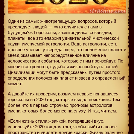
Один из самых животрепещущих вопросов‚ который
преследует людей — «что случится с нами в
будущем?». Гороскопы, знаки зодиака, созвездия,
планеты, все это епархия удивительной мистической
науки, именуемой астрология. Ведь астрология, есть
древнее учение, утверждающее, что положение планет и
звезд оказывает непосредственное влияние на
человечество и события, которые с ним произойдут. По
мнению астрологов, судьба и жизненный путь нашей
Цивилизации могут быть предсказаны путем простого
определения положения планет и звезд в определенный
момент.
А давайте их проверим, возьмем первые попавшиеся
гороскопы на 2020 год, которые выдал поисковик. Тем
более что в первых строчках прогнозы астрологов,
имена которых более-менее на слуху. И так, читаем.
«Если жизнь стала жвачкой, потерявшей вкус,
используйте 2020 год для того, чтобы выйти в новое
пространство и увидеть другие краски, Жизнь радушно