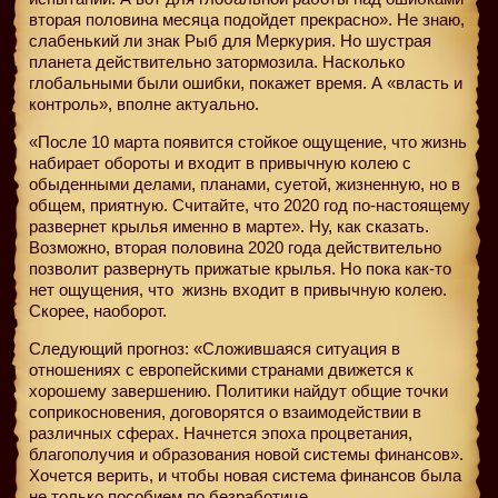
вторая половина месяца подойдет прекрасно». Не знаю,
слабенький ли знак Рыб для Меркурия. Но шустрая
планета действительно затормозила. Насколько
глобальными были ошибки, покажет время. А «власть и
контроль», вполне актуально.
«После 10 марта появится стойкое ощущение, что жизнь
набирает обороты и входит в привычную колею с
обыденными делами, планами, суетой, жизненную, но в
общем, приятную. Считайте, что 2020 год по-настоящему
развернет крылья именно в марте». Ну, как сказать.
Возможно, вторая половина 2020 года действительно
позволит развернуть прижатые крылья. Но пока как-то
нет ощущения, что
жизнь входит в привычную колею.
Скорее, наоборот.
Следующий прогноз: «Сложившаяся ситуация в
отношениях с европейскими странами движется к
хорошему завершению. Политики найдут общие точки
соприкосновения, договорятся о взаимодействии в
различных сферах. Начнется эпоха процветания,
благополучия и образования новой системы финансов».
Хочется верить, и чтобы новая система финансов была
не только пособием по безработице.