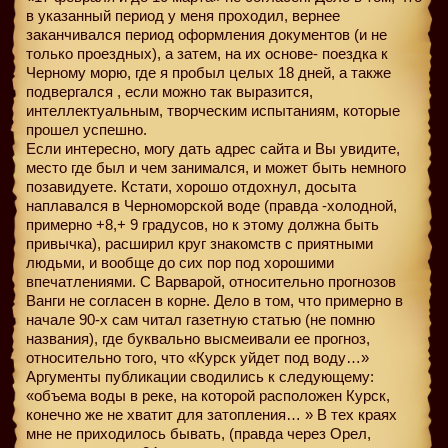
в указанный период у меня проходил, вернее
заканчивался период оформления документов (и не
только проездных), а затем, на их основе- поездка к
Черному морю, где я пробыл целых 18 дней, а также
подвергался , если можно так выразится,
интеллектуальным, творческим испытаниям, которые
прошел успешно.
Если интересно, могу дать адрес сайта и Вы увидите,
место где был и чем занимался, и может быть немного
позавидуете. Кстати, хорошо отдохнул, досыта
наплавался в Черноморской воде (правда -холодной,
примерно +8,+ 9 градусов, но к этому должна быть
привычка), расширил круг знакомств с приятными
людьми, и вообще до сих пор под хорошими
впечатлениями. С Варварой, относительно прогнозов
Ванги не согласен в корне. Дело в том, что примерно в
начале 90-х сам читал газетную статью (не помню
названия), где буквально высмеивали ее прогноз,
относительно того, что «Курск уйдет под воду…»
Аргументы публикации сводились к следующему:
«объема воды в реке, на которой расположен Курск,
конечно же не хватит для затопления… » В тех краях
мне не приходилось бывать, (правда через Орел,