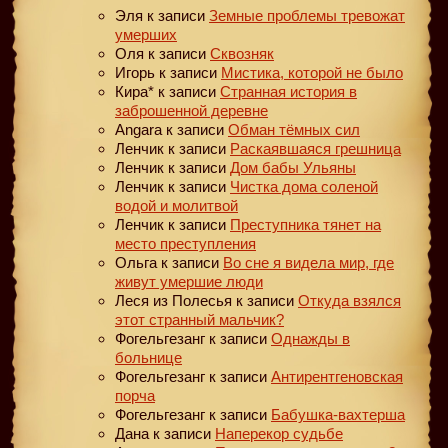
Эля
к записи
Земные проблемы тревожат
умерших
Оля
к записи
Сквозняк
Игорь
к записи
Мистика, которой не было
Кира*
к записи
Странная история в
заброшенной деревне
Angara
к записи
Обман тёмных сил
Ленчик
к записи
Раскаявшаяся грешница
Ленчик
к записи
Дом бабы Ульяны
Ленчик
к записи
Чистка дома соленой
водой и молитвой
Ленчик
к записи
Преступника тянет на
место преступления
Ольга
к записи
Во сне я видела мир, где
живут умершие люди
Леся из Полесья
к записи
Откуда взялся
этот странный мальчик?
Фогельгезанг
к записи
Однажды в
больнице
Фогельгезанг
к записи
Антирентгеновская
порча
Фогельгезанг
к записи
Бабушка-вахтерша
Дана
к записи
Наперекор судьбе