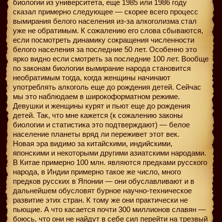
биологии из университета, еще 1985 или 1986 году
сказал примерно следующее — скорее всего процесс
вымирания белого населения из-за алкоголизма стал
уже не обратимым. К сожалению его слова сбываются,
если посмотреть динамику сокращения численности
белого населения за последние 50 лет. Особенно это
ярко видно если смотреть за последние 100 лет. Вообще
по законам биологии вымирание народа становится
необратимым тогда, когда женщины начинают
употреблять алкоголь еще до рождения детей. Сейчас
мы это наблюдаем в широкоформатном режиме.
Девушки и женщины курят и пьют еще до рождения
детей. Так, что мне кажется (к сожалению законы
биологии и статистика это подтверждают) — белое
население планеты вряд ли переживет этот век.
Новая эра видимо за китайскими, индийскими,
японскими и некоторыми другими азиатскими народами.
В Китае примерно 100 млн. являются предками русского
народа, в Индии примерно такое же число, много
предков русских в Японии — они обуславливают и в
дальнейшем обусловят бурное научно-техническое
развитие этих стран. К тому же они практически не
пьющие. А что касается почти 300 миллионов славян —
боюсь, что они не найдут в себе сил перейти на трезвый