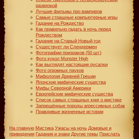
развязкой
Лучшие фильмы про вампиров
Самые страшные компьютерные игры
Гадание на Рождество
Как правильно гадать в ночь перед
Рождеством
Гадание на Старый Новый год
Существует ли Слендермен
Фотографии призраков (50 шт.)
Фото кукол Monster High
Как выглядят настоящие русалки
Фото огромных пауков
Мифология Древней Греции
Японские мифические существа
Мифы Северной Америки
Европейские мифические существа
Список самых страшных книг о мистике
Запрещённые породы агрессивных собак
Правдивые жизненные истории
На главную
Мистика
Ужасы на ночь
Домовые и
привидения
Гадания и знаки
Другие темы
Прислать