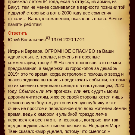
проезжал летом 84 года, ехал в отпуск, из армии, из
Баку), тем не менее сомневался в верности позиции той
и другой стороны; а вот в 2000 году все сомнения
отпали… Ванга, к сожалению, оказалась права. Вечная
память ребятам!
Ответить
#3
Юрий Васильевич
13.04.2020 17:21
Игорь и Варвара, ОГРОМНОЕ СПАСИБО за Ваши
удивительные, теплые, и очень интересные
комментарии, тронут!!!!! На счет прогнозов, это не мои
предсказания, а выдержки из гороскопов за декабрь
2019г, это то время, когда астрологи с помощью звезд и
знаков зодиака пытались предсказать события, которые
по их мнению следовало ожидать в наступающем, 2020
году. Сбылись ли эти прогнозы или нет, судить моим
дорогим читателям, я же со своей стороны хотел лишь
немного «улыбнуть» достопочтенную публику в это
очень не простое и переломное для всех жителей Земли
время, ведь с юмором и улыбкой гораздо легче
переносятся все тяготы и невзгоды, которые нам так
щедро подкидывает нынешняя жизнь. Не даром Марк
Твен сказал: «мир уцелел, потому что смеялся!»