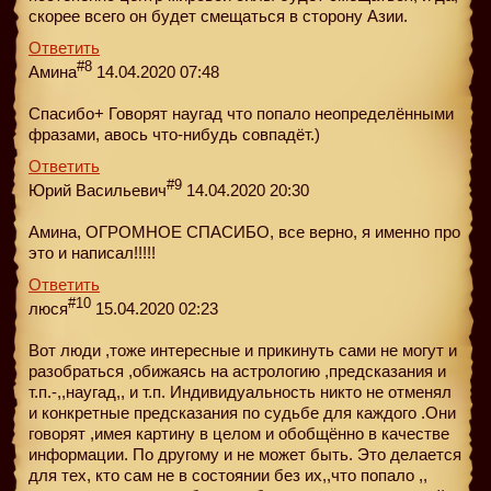
скорее всего он будет смещаться в сторону Азии.
Ответить
#8
Амина
14.04.2020 07:48
Спасибо+ Говорят наугад что попало неопределёнными
фразами, авось что-нибудь совпадёт.)
Ответить
#9
Юрий Васильевич
14.04.2020 20:30
Амина, ОГРОМНОЕ СПАСИБО, все верно, я именно про
это и написал!!!!!
Ответить
#10
люся
15.04.2020 02:23
Вот люди ,тоже интересные и прикинуть сами не могут и
разобраться ,обижаясь на астрологию ,предсказания и
т.п.-,,наугад,, и т.п. Индивидуальность никто не отменял
и конкретные предсказания по судьбе для каждого .Они
говорят ,имея картину в целом и обобщённо в качестве
информации. По другому и не может быть. Это делается
для тех, кто сам не в состоянии без их,,что попало ,,