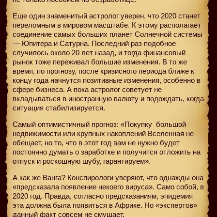
Еще один знаменитый астролог уверен, что 2020 станет
переломным в мировом масштабе. К этому располагает
соединение самых больших планет Солнечной системы
— Юпитера и Сатурна. Последний раз подобное
случилось около 20 лет назад, и тогда финансовый
рынок тоже переживал большие изменения. В то же
время, по прогнозу, после кризисного периода ближе к
концу года начнутся позитивные изменения, особенно в
сфере бизнеса. А пока астролог советует не
вкладываться в иностранную валюту и подождать, когда
ситуация стабилизируется.
Самый оптимистичный прогноз: «Покупку
большой
недвижимости или крупных накоплений Вселенная не
обещает, но то, что в этот год вам не нужно будет
постоянно думать о заработке и получится отложить на
отпуск и роскошную шубу, гарантируем».
А как же Ванга? Конспирологи уверяют, что однажды она
«предсказала появление некоего вируса». Само собой, в
2020 год. Правда, согласно предсказаниям, эпидемия
эта должна была появиться в Африке. Но «экспертов»
данный факт совсем не смущает.