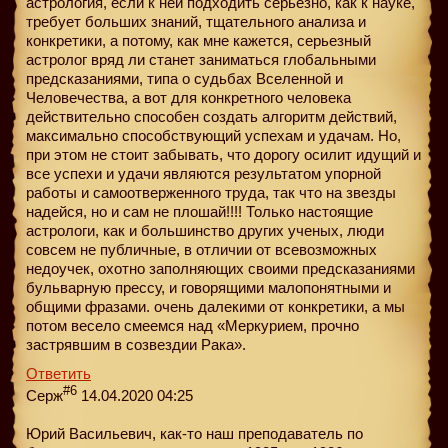
астрология, если к ней подходить серьезно, как к науке,
требует больших знаний, тщательного анализа и
конкретики, а потому, как мне кажется, серьезный
астролог вряд ли станет заниматься глобальными
предсказаниями, типа о судьбах Вселенной и
Человечества, а вот для конкретного человека
действительно способен создать алгоритм действий,
максимально способствующий успехам и удачам. Но,
при этом не стоит забывать, что дорогу осилит идущий и
все успехи и удачи являются результатом упорной
работы и самоотверженного труда, так что на звезды
надейся, но и сам не плошай!!!! Только настоящие
астрологи, как и большинство других ученых, люди
совсем не публичные, в отличии от всевозможных
недоучек, охотно заполняющих своими предсказаниями
бульварную прессу, и говорящими малопонятными и
общими фразами. очень далекими от конкретики, а мы
потом весело смеемся над «Меркурием, прочно
застрявшим в созвездии Рака».
Ответить
#6
Серж
14.04.2020 04:25
Юрий Васильевич, как-то наш преподаватель по