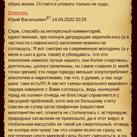
образ жизни. Остается уповать только на чудо.
Ответить
#7
Юрий Васильевич
14.04.2020 20:29
Серж, спасибо за интересный комментарий,
единственное, про полную деградацию европейского (а в
частности славянского) населения немного не
соглашусь. Я вот смотрю на современную молодежь (а у
меня и сын и дочь такие) и убеждаюсь, что это
поколение намного лучше нашего, они более спортивны,
деятельны, целеустремленны, но самое главное (с моей
точки зрения) эти люди гораздо меньше злоупотребляют
алкоголем и наркотиками, так что, я думаю, у нас еще
шанс таки есть!!!!! А насчет смены морального мирового
лидера наверное с Вами соглашусь, ведь нынешний
«град на холме» отнюдь не блестяще справляется с
насущной проблемой, хотя она по большому счету
совсем не супер катастрофичная (нашествия
инопланетян нет, планета не столкнулась с астероидом,
природных катаклизм не произошло, да и этот вирус в
глобальном масштабе не такой уж смертельный, отнюдь
не холера или чума) так что скорее всего не сразу, но
постепенно центр мировой силы будет смещаться, и да,