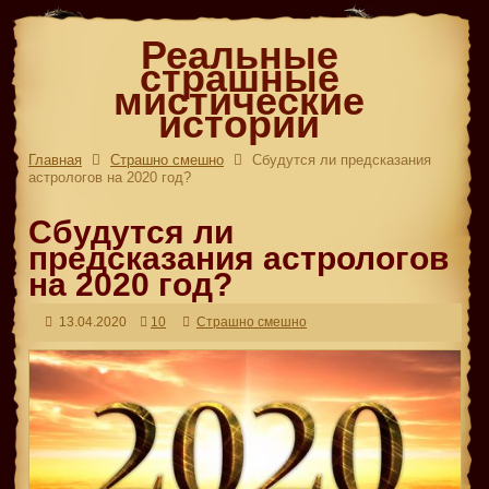
Реальные
страшные
мистические
истории
Главная
Страшно смешно
Сбудутся ли предсказания
астрологов на 2020 год?
Сбудутся ли
предсказания астрологов
на 2020 год?
13.04.2020
10
Страшно смешно