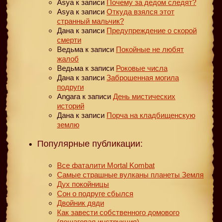
Asya
к записи
Почему за дедом следят?
Asya
к записи
Откуда взялся этот
странный мальчик?
Дана
к записи
Предупреждение о скорой
смерти
Ведьма
к записи
Покойные не любят
жалоб
Ведьма
к записи
Роковые числа
Дана
к записи
Заброшенная могила
подруги
Angara
к записи
День мистических
историй
Дана
к записи
Порча на кладбищенскую
землю
Популярные публикации:
Все фаталити Mortal Kombat
Самые страшные вулканы планеты Земля
Дух покойницы
Сон о подруге сбылся
Двойник дяди
Как завести собственного домового
(пошаговая инструкция)