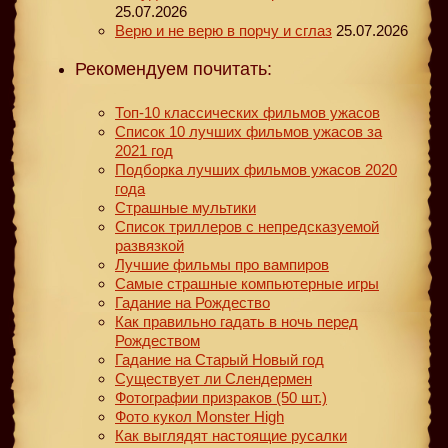
25.07.2026
Верю и не верю в порчу и сглаз
25.07.2026
Рекомендуем почитать:
Топ-10 классических фильмов ужасов
Список 10 лучших фильмов ужасов за
2021 год
Подборка лучших фильмов ужасов 2020
года
Страшные мультики
Список триллеров с непредсказуемой
развязкой
Лучшие фильмы про вампиров
Самые страшные компьютерные игры
Гадание на Рождество
Как правильно гадать в ночь перед
Рождеством
Гадание на Старый Новый год
Существует ли Слендермен
Фотографии призраков (50 шт.)
Фото кукол Monster High
Как выглядят настоящие русалки