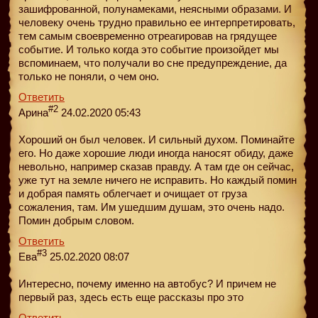
зашифрованной, полунамеками, неясными образами. И
человеку очень трудно правильно ее интерпретировать,
тем самым своевременно отреагировав на грядущее
событие. И только когда это событие произойдет мы
вспоминаем, что получали во сне предупреждение, да
только не поняли, о чем оно.
Ответить
#2
Арина
24.02.2020 05:43
Хороший он был человек. И сильный духом. Поминайте
его. Но даже хорошие люди иногда наносят обиду, даже
невольно, например сказав правду. А там где он сейчас,
уже тут на земле ничего не исправить. Но каждый помин
и добрая память облегчает и очищает от груза
сожаления, там. Им ушедшим душам, это очень надо.
Помин добрым словом.
Ответить
#3
Ева
25.02.2020 08:07
Интересно, почему именно на автобус? И причем не
первый раз, здесь есть еще рассказы про это
Ответить