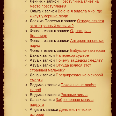
Ленчик
к записи
Преступника тянет на
место преступления
Ольга
к записи
Во сне я видела мир, где
живут умершие люди
Леся из Полесья
к записи
Откуда взялся
этот странный мальчик?
Фогельгезанг
к записи
Однажды в
больнице
Фогельгезанг
к записи
Антирентгеновская
порча
Фогельгезанг
к записи
Бабушка-вахтерша
Дана
к записи
Наперекор судьбе
Asya
к записи
Почему за дедом следят?
Asya
к записи
Откуда взялся этот
странный мальчик?
Дана
к записи
Предупреждение о скорой
смерти
Ведьма
к записи
Покойные не любят
жалоб
Ведьма
к записи
Роковые числа
Дана
к записи
Заброшенная могила
подруги
Angara
к записи
День мистических
историй