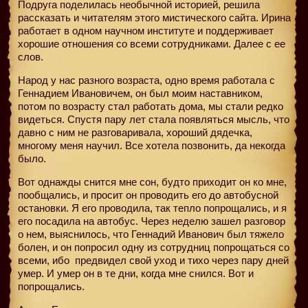
Подруга поделилась необычной историей, решила
рассказать и читателям этого мистического сайта. Ирина
работает в одном научном институте и поддерживает
хорошие отношения со всеми сотрудниками. Далее с ее
слов.
Народ у нас разного возраста, одно время работала с
Геннадием Ивановичем, он был моим наставником,
потом по возрасту стал работать дома, мы стали редко
видеться. Спустя пару лет стала появляться мысль, что
давно с ним не разговаривала, хороший дядечка,
многому меня научил. Все хотела позвонить, да некогда
было.
Вот однажды снится мне сон, будто приходит он ко мне,
пообщались, и просит он проводить его до автобусной
остановки. Я его проводила, так тепло попрощались, и я
его посадила на автобус. Через неделю зашел разговор
о нем, выяснилось, что Геннадий Иванович был тяжело
болен, и он попросил одну из сотрудниц попрощаться со
всеми, ибо
предвидел свой уход и тихо через пару дней
умер. И умер он в те дни, когда мне снился. Вот и
попрощались.