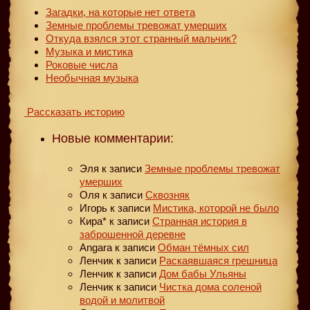
Загадки, на которые нет ответа
Земные проблемы тревожат умерших
Откуда взялся этот странный мальчик?
Музыка и мистика
Роковые числа
Необычная музыка
Рассказать историю
Новые комментарии:
Эля
к записи
Земные проблемы тревожат
умерших
Оля
к записи
Сквозняк
Игорь
к записи
Мистика, которой не было
Кира*
к записи
Странная история в
заброшенной деревне
Angara
к записи
Обман тёмных сил
Ленчик
к записи
Раскаявшаяся грешница
Ленчик
к записи
Дом бабы Ульяны
Ленчик
к записи
Чистка дома соленой
водой и молитвой