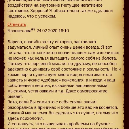
воздействия на внутренне гнетущее негативное
состояние. Здорово! Я обязательно так же сделаю и
надеюсь, что с успехом.
Ответить
#7
Бронислава
24.02.2020 16:10
Лариса, спасибо за эту историю, заставляет
задуматься, личный опыт очень ценен всегда. Я вот
читала, что от конкретно порчи человек сам излечиться
не может, как нельзя вытащить самого себя из болота.
Потому что порченый мыслит по-другому, не способен
адекватно оценивать своё состояние и реальность. Но и
кроме порчи существует много видов негатива это и
зависть и чужие «добрые» пожелания, а иногда и наш
собственный негатив, вызванный неправильными
мыслями, установками и т.д. Даже самопроклятие
бывает.
Зато, если Вы сами это с себя сняли, значит
разобрались в причинах и больше это вас не коснётся.
Никакой маг не смог бы сделать это лучше, потому что
здесь психология.
И соглашусь, что выписывать проблемы на бумаге —