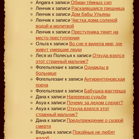
Angara
к записи
Обман тёмных сил
Ленчик
к записи
Раскаявшаяся грешница
Ленчик
к записи
Дом бабы Ульяны
Ленчик
к записи
Чистка дома соленой
водой и молитвой
Ленчик
к записи
Преступника тянет на
место преступления
Ольга
к записи
Во сне я видела мир, где
живут умершие люди
Леся из Полесья
к записи
Откуда взялся
этот странный мальчик?
Фогельгезанг
к записи
Однажды в
больнице
Фогельгезанг
к записи
Антирентгеновская
порча
Фогельгезанг
к записи
Бабушка-вахтерша
Дана
к записи
Наперекор судьбе
Asya
к записи
Почему за дедом следят?
Asya
к записи
Откуда взялся этот
странный мальчик?
Дана
к записи
Предупреждение о скорой
смерти
Ведьма
к записи
Покойные не любят
жалоб