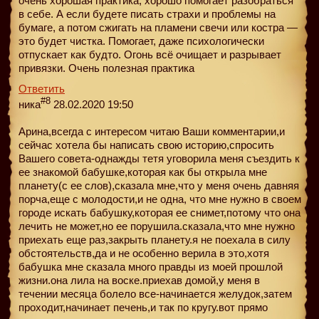
очень хорошая практика, хорошо помогает разобраться
в себе. А если будете писать страхи и проблемы на
бумаге, а потом сжигать на пламени свечи или костра —
это будет чистка. Помогает, даже психологически
отпускает как будто. Огонь всё очищает и разрывает
привязки. Очень полезная практика
Ответить
#8
ника
28.02.2020 19:50
Арина,всегда с интересом читаю Ваши комментарии,и
сейчас хотела бы написать свою историю,спросить
Вашего совета-однажды тетя уговорила меня съездить к
ее знакомой бабушке,которая как бы открыла мне
планету(с ее слов),сказала мне,что у меня очень давняя
порча,еще с молодости,и не одна, что мне нужно в своем
городе искать бабушку,которая ее снимет,потому что она
лечить не может,но ее порушила.сказала,что мне нужно
приехать еще раз,закрыть планету.я не поехала в силу
обстоятельств,да и не особенно верила в это,хотя
бабушка мне сказала много правды из моей прошлой
жизни.она лила на воске.приехав домой,у меня в
течении месяца болело все-начинается желудок,затем
проходит,начинает печень,и так по кругу.вот прямо