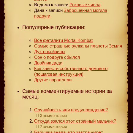
Ведьма
к записи
Роковые числа
Дана
к записи
Заброшенная могила
подруги
Популярные публикации:
Все фаталити Mortal Kombat
Самые страшные вулканы планеты Земля
Дух покойницы
Сон о подруге сбылся
Двойник дяди
Как завести собственного домового
(пошаговая инструкция)
Другие параллели
Самые комментируемые истории за
месяц:
Случайность или предупреждение?
3 комментария
Откуда взялся этот странный мальчик?
2 комментария
Бабушка знала, что завтра умрет