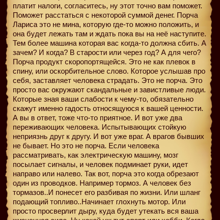
платит налоги, согласитесь, ну этот точно вам поможет.
Поможет расстаться с некоторой суммой денег. Порча
Лариса это не мина, которую где-то можно положить, и
она будет лежать там и ждать пока вы на неё наступите.
Тем более машина которая вас когда-то должна сбить. А
зачем? И когда? В старости или через год? А для чего?
Порча продукт скоропортящейся. Это не как плевок в
спину, или оскорбительное слово. Которое услышав про
себя, заставляет человека страдать. Это не порча. Это
просто вас окружают скандальные и завистливые люди.
Которые зная ваши слабости к чему-то, обязательно
скажут именно гадость относящуюся к вашей ценности.
А вы в ответ, тоже что-то приятное. И вот уже два
переживающих человека. Испытывающих стойкую
неприязнь друг к другу. И вот уже враг. А врагов бывших
не бывает. Но это не порча. Если человека
рассматривать, как электрическую машину, мозг
посылает сигналы, и человек подминает руки, идет
направо или налево. Так вот, порча это когда обрезают
один из проводков. Например тормоз. А человек без
тормазов..И понесет его разбивая по жизни. Или шланг
подающий топливо..Начинает глохнуть мотор. Или
просто просверлит дыру, куда будет утекать вся ваша