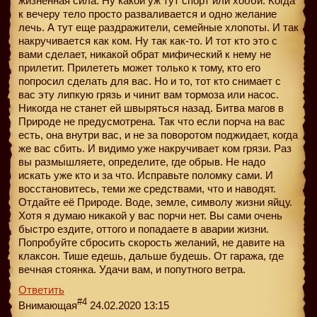
жизненная сила. Ну какой уж тут спорт или хобби. Когда
к вечеру тело просто разваливается и одно желание
лечь. А тут еще раздражители, семейные хлопоты. И так
накручивается как ком. Ну так как-то. И тот кто это с
вами сделает, никакой обрат мифический к нему не
прилетит. Прилететь может только к тому, кто его
попросил сделать для вас. Но и то, тот кто снимает с
вас эту липкую грязь и чинит вам тормоза или насос.
Никогда не станет ей швыряться назад. Битва магов в
Природе не предусмотрена. Так что если порча на вас
есть, она внутри вас, и не за поворотом поджидает, когда
же вас сбить. И видимо уже накручивает ком грязи. Раз
вы размышляете, определите, где обрыв. Не надо
искать уже кто и за что. Исправьте поломку сами. И
восстановитесь, теми же средствами, что и наводят.
Отдайте её Природе. Воде, земле, символу жизни яйцу.
Хотя я думаю никакой у вас порчи нет. Вы сами очень
быстро ездите, оттого и попадаете в аварии жизни.
Попробуйте сбросить скорость желаний, не давите на
клаксон. Тише едешь, дальше будешь. От гаража, где
вечная стоянка. Удачи вам, и попутного ветра.
Ответить
#4
Внимающая
24.02.2020 13:15