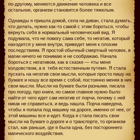
по-другому, меняются движения человека и все
остальное, организм становится более тяжелым.
Однажды я пришла домой, села на диван, стала думать,
что делать, нужно как-то самой с этим бороться, чтобы
вернуть себя в нормальный человеческий вид. Я
подумала, что не помогу сама себе, то негатив, который
находится у меня внутри, приведет меня к плохим
последствиям. Я простой обычный смертный человек, в
магии ничего не понимаю и не соображаю. Начала
бороться с негативом, как в сказке — «ты меня
колдовством, а я
тебя естественным путем». Я стала
пускать на негатив свои мысли, которые просто пишу на
бумаге и ношу все время с собой, постоянно меняя в них
свои мысли. Мысли на бумаге были разными, писала
про погоду, про книги, но самое главное нужно было
найти от чего идет сам негатив от порчи, почему с ней
никак не справиться, и ведь нашла. Порча наведена,
чтобы я попала под машину на дороге, именно от нее, от
этой машины все и идет. Когда я стала писать свои
мысли на бумаге о дороге и о транспорте, то организм
стал, как раньше, где я была одна, без постороннего
магического воздействия.