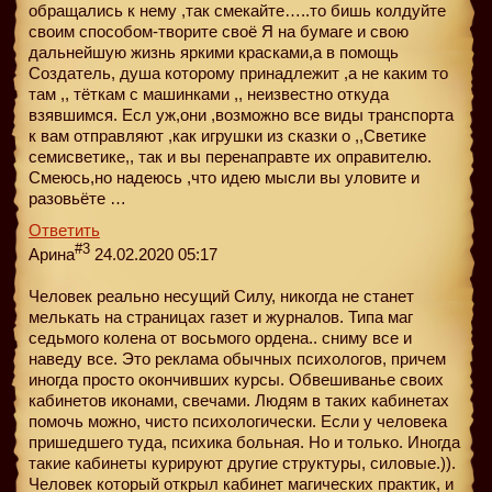
обращались к нему ,так смекайте…..то бишь колдуйте
своим способом-творите своё Я на бумаге и свою
дальнейшую жизнь яркими красками,а в помощь
Создатель, душа которому принадлежит ,а не каким то
там ,, тёткам с машинками ,, неизвестно откуда
взявшимся. Есл уж,они ,возможно все виды транспорта
к вам отправляют ,как игрушки из сказки о ,,Светике
семисветике,, так и вы перенаправте их оправителю.
Смеюсь,но надеюсь ,что идею мысли вы уловите и
разовьёте …
Ответить
#3
Арина
24.02.2020 05:17
Человек реально несущий Силу, никогда не станет
мелькать на страницах газет и журналов. Типа маг
седьмого колена от восьмого ордена.. сниму все и
наведу все. Это реклама обычных психологов, причем
иногда просто окончивших курсы. Обвешиванье своих
кабинетов иконами, свечами. Людям в таких кабинетах
помочь можно, чисто психологически. Если у человека
пришедшего туда, психика больная. Но и только. Иногда
такие кабинеты курируют другие структуры, силовые.)).
Человек который открыл кабинет магических практик, и