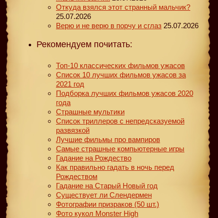
Откуда взялся этот странный мальчик?
25.07.2026
Верю и не верю в порчу и сглаз
25.07.2026
Рекомендуем почитать:
Топ-10 классических фильмов ужасов
Список 10 лучших фильмов ужасов за
2021 год
Подборка лучших фильмов ужасов 2020
года
Страшные мультики
Список триллеров с непредсказуемой
развязкой
Лучшие фильмы про вампиров
Самые страшные компьютерные игры
Гадание на Рождество
Как правильно гадать в ночь перед
Рождеством
Гадание на Старый Новый год
Существует ли Слендермен
Фотографии призраков (50 шт.)
Фото кукол Monster High