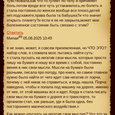
чувствовала,как что то гуляет по телу и причиняет
боль.потом вроде все чуть устаканилось,но болеть я
стала постоянно.по женски вообще все плохо,детей
нет.подскажите,права была та бабушка?и что значит
открыть планету?и если я ее не закрыла,может мое
болезненное состояние быть связано с этим?
Ответить
#9
Милая
05.08.2025 10:49
я не знаю, может, я совсем приземленная, но ЧТО ЭТО?
набор слов, я сломала мозг, пытаясь найти суть:
« стала пускать на негатив свои мысли, которые просто
пишу на бумаге и ношу все время с собой, постоянно
меняя в них свои мысли. Мысли на бумаге были
разными, писала про погоду, про книги, но самое главное
нужно было найти от чего идет сам негатив от порчи,
почему с ней никак не справиться, и ведь нашла. Порча
наведена, чтобы я попала под машину на дороге, именно
от нее, от этой машины все и идет. Когда я стала писать
свои мысли на бумаге о дороге и о транспорте, то
организм стал, как раньше, где я была одна, без
постороннего магического воздействия.»
Как можно «пускать на негатив свои мысли»? Что это за