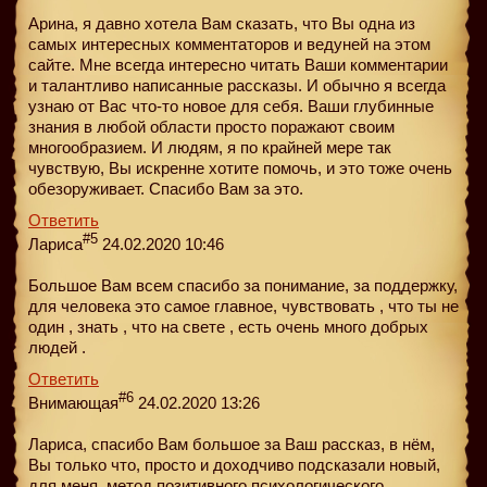
Арина, я давно хотела Вам сказать, что Вы одна из
самых интересных комментаторов и ведуней на этом
сайте. Мне всегда интересно читать Ваши комментарии
и талантливо написанные рассказы. И обычно я всегда
узнаю от Вас что-то новое для себя. Ваши глубинные
знания в любой области просто поражают своим
многообразием. И людям, я по крайней мере так
чувствую, Вы искренне хотите помочь, и это тоже очень
обезоруживает. Спасибо Вам за это.
Ответить
#5
Лариса
24.02.2020 10:46
Большое Вам всем спасибо за понимание, за поддержку,
для человека это самое главное, чувствовать , что ты не
один , знать , что на свете , есть очень много добрых
людей .
Ответить
#6
Внимающая
24.02.2020 13:26
Лариса, спасибо Вам большое за Ваш рассказ, в нём,
Вы только что, просто и доходчиво подсказали новый,
для меня, метод позитивного психологического