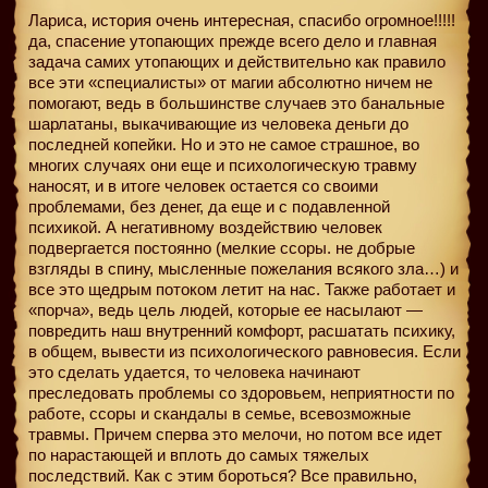
Лариса, история очень интересная, спасибо огромное!!!!!
да, спасение утопающих прежде всего дело и главная
задача самих утопающих и действительно как правило
все эти «специалисты» от магии абсолютно ничем не
помогают, ведь в большинстве случаев это банальные
шарлатаны, выкачивающие из человека деньги до
последней копейки. Но и это не самое страшное, во
многих случаях они еще и психологическую травму
наносят, и в итоге человек остается со своими
проблемами, без денег, да еще и с подавленной
психикой. А негативному воздействию человек
подвергается постоянно (мелкие ссоры. не добрые
взгляды в спину, мысленные пожелания всякого зла…) и
все это щедрым потоком летит на нас. Также работает и
«порча», ведь цель людей, которые ее насылают —
повредить наш внутренний комфорт, расшатать психику,
в общем, вывести из психологического равновесия. Если
это сделать удается, то человека начинают
преследовать проблемы со здоровьем, неприятности по
работе, ссоры и скандалы в семье, всевозможные
травмы. Причем сперва это мелочи, но потом все идет
по нарастающей и вплоть до самых тяжелых
последствий. Как с этим бороться? Все правильно,