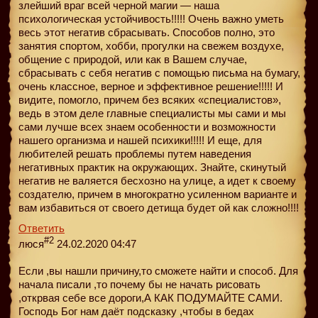
злейший враг всей черной магии — наша
психологическая устойчивость!!!!! Очень важно уметь
весь этот негатив сбрасывать. Способов полно, это
занятия спортом, хобби, прогулки на свежем воздухе,
общение с природой, или как в Вашем случае,
сбрасывать с себя негатив с помощью письма на бумагу,
очень классное, верное и эффективное решение!!!!! И
видите, помогло, причем без всяких «специалистов»,
ведь в этом деле главные специалисты мы сами и мы
сами лучше всех знаем особенности и возможности
нашего организма и нашей психики!!!!! И еще, для
любителей решать проблемы путем наведения
негативных практик на окружающих. Знайте, скинутый
негатив не валяется бесхозно на улице, а идет к своему
создателю, причем в многократно усиленном варианте и
вам избавиться от своего детища будет ой как сложно!!!!
Ответить
#2
люся
24.02.2020 04:47
Если ,вы нашли причину,то сможете найти и способ. Для
начала писали ,то почему бы не начать рисовать
,открвая себе все дороги,А КАК ПОДУМАЙТЕ САМИ.
Господь Бог нам даёт подсказку ,чтобы в бедах