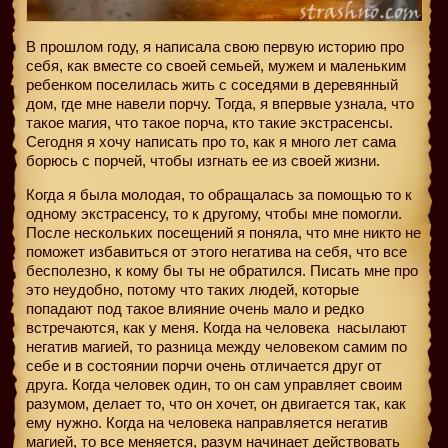
В прошлом году, я написала свою первую историю про
себя, как вместе со своей семьей, мужем и маленьким
ребенком поселилась жить с соседями в деревянный
дом, где мне навели порчу. Тогда, я впервые узнала, что
такое магия, что такое порча, кто такие экстрасенсы.
Сегодня я хочу написать про то, как я много лет сама
борюсь с порчей, чтобы изгнать ее из своей жизни.
Когда я была молодая, то обращалась за помощью то к
одному экстрасенсу, то к другому, чтобы мне помогли.
После нескольких посещений я поняла, что мне никто не
поможет избавиться от этого негатива на себя, что все
бесполезно, к кому бы ты не обратился. Писать мне про
это неудобно, потому что таких людей, которые
попадают под такое влияние очень мало и редко
встречаются, как у меня. Когда на человека
насылают
негатив магией, то разница между человеком самим по
себе и в состоянии порчи очень отличается друг от
друга. Когда человек один, то он сам управляет своим
разумом, делает то, что он хочет, он двигается так, как
ему нужно. Когда на человека направляется негатив
магией, то все меняется, разум начинает действовать