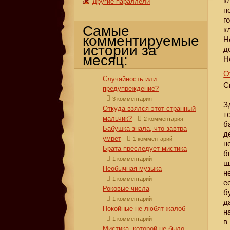
к
Другие параллели
п
г
Самые
к
комментируемые
Н
истории за
д
месяц:
Н
О
Случайность или
С
предупреждение?
3 комментария
З
Откуда взялся этот странный
т
мальчик?
2 комментария
б
Бабушка знала, что завтра
д
умрет
1 комментарий
н
Брата преследует мистика
б
1 комментарий
ш
Необычная музыка
н
1 комментарий
е
Роковые числа
б
1 комментарий
д
Покойные не любят жалоб
н
1 комментарий
в
Мистика, которой не было