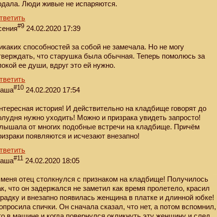
одала. Люди живые не испаряются.
тветить
#9
сения
24.02.2020 17:39
икаких способностей за собой не замечала. Но не могу
тверждать, что старушка была обычная. Теперь помолюсь за
покой ее души, вдруг это ей нужно.
тветить
#10
аша
24.02.2020 17:54
нтересная история! И действительно на кладбище говорят до
олудня нужно уходить! Можно и призрака увидеть запросто!
лышала от многих подобные встречи на кладбище. Причём
ризраки появляются и исчезают внезапно!
тветить
#11
аша
24.02.2020 18:05
 меня отец столкнулся с признаком на кладбище! Получилось
ак, что он задержался не заметил как время пролетело, красил
градку и внезапно появилась женщина в платке и длинной юбке!
опросила спички. Он сначала сказал, что нет, а потом вспомнил,
то в машине и когда повернулся окликнуть эту женщину и след