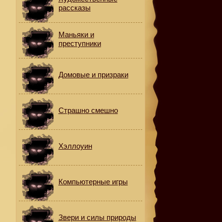
рассказы
Маньяки и
преступники
Домовые и призраки
Страшно смешно
Хэллоуин
Компьютерные игры
Звери и силы природы