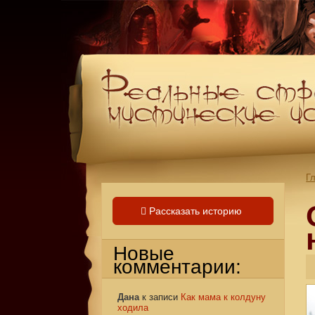
Г
Рассказать историю
Новые
комментарии:
Дана
к записи
Как мама к колдуну
ходила