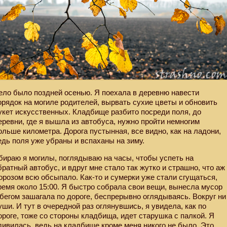
ело было поздней осенью. Я поехала в деревню навести
орядок на могиле родителей, вырвать сухие цветы и обновить
укет искусственных. Кладбище разбито посреди поля, до
еревни, где я вышла из автобуса, нужно пройти немногим
ольше километра. Дорога пустынная, все видно, как на ладони,
едь поля уже убраны и вспаханы на зиму.
бираю я могилы, поглядываю на часы, чтобы успеть на
братный автобус, и вдруг мне стало так жутко и страшно, что аж
орозом всю обсыпало. Как-то и сумерки уже стали сгущаться,
ремя около 15:00. Я быстро собрала свои вещи, вынесла мусор
 бегом зашагала по дороге, беспрерывно оглядываясь. Вокруг ни
уши. И тут в очередной раз оглянувшись, я увидела, как по
ороге, тоже со стороны кладбища, идет старушка с палкой. Я
дивилась, ведь на кладбище кроме меня никого не было. Это