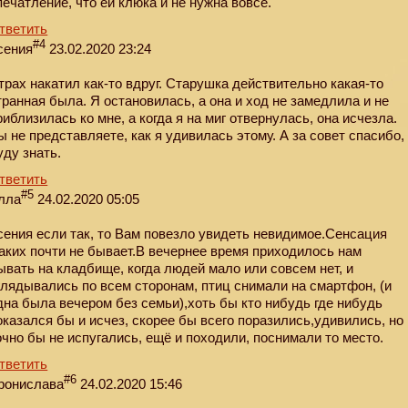
печатление, что ей клюка и не нужна вовсе.
тветить
#4
сения
23.02.2020 23:24
трах накатил как-то вдруг. Старушка действительно какая-то
транная была. Я остановилась, а она и ход не замедлила и не
риблизилась ко мне, а когда я на миг отвернулась, она исчезла.
ы не представляете, как я удивилась этому. А за совет спасибо,
уду знать.
тветить
#5
лла
24.02.2020 05:05
сения если так, то Вам повезло увидеть невидимое.Сенсация
каких почти не бывает.В вечернее время приходилось нам
ывать на кладбище, когда людей мало или совсем нет, и
глядывались по всем сторонам, птиц снимали на смартфон, (и
дна была вечером без семьи),хоть бы кто нибудь где нибудь
оказался бы и исчез, скорее бы всего поразились,удивились, но
очно бы не испугались, ещё и походили, поснимали то место.
тветить
#6
ронислава
24.02.2020 15:46