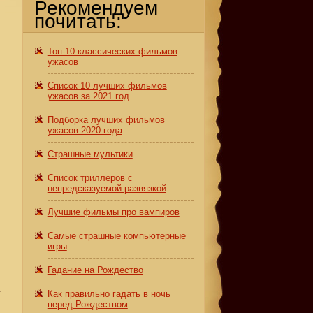
Рекомендуем
почитать:
Топ-10 классических фильмов
ужасов
Список 10 лучших фильмов
ужасов за 2021 год
Подборка лучших фильмов
ужасов 2020 года
Страшные мультики
Список триллеров с
о
непредсказуемой развязкой
Лучшие фильмы про вампиров
Самые страшные компьютерные
игры
Гадание на Рождество
а
Как правильно гадать в ночь
перед Рождеством