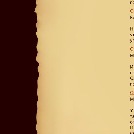
п
О
К
Н
у
у
О
М
И
п
С
п
О
М
У
т
о
П
ч