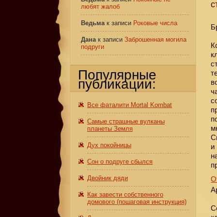
с
любят жалоб
Ведьма
к записи
Роковые числа
Б
Дана
к записи
Заброшенная могила
К
подруги
к
с
Популярные
т
публикации:
в
ч
с
Все фаталити Mortal Kombat
п
п
Самые страшные вулканы
м
планеты Земля
С
Дух покойницы
и
н
Сон о подруге сбылся
п
Двойник дяди
О
А
Как завести собственного
домового (пошаговая инструкция)
С