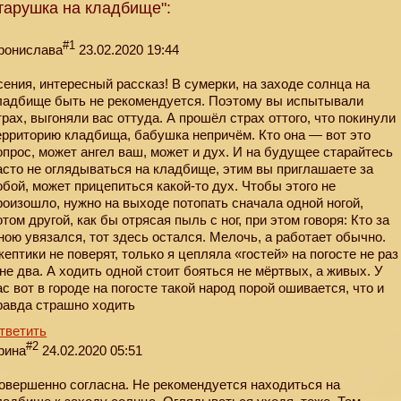
тарушка на кладбище":
#1
ронислава
23.02.2020 19:44
сения, интересный рассказ! В сумерки, на заходе солнца на
ладбище быть не рекомендуется. Поэтому вы испытывали
трах, выгоняли вас оттуда. А прошёл страх оттого, что покинули
ерриторию кладбища, бабушка непричём. Кто она — вот это
опрос, может ангел ваш, может и дух. И на будущее старайтесь
асто не оглядываться на кладбище, этим вы приглашаете за
обой, может прицепиться какой-то дух. Чтобы этого не
роизошло, нужно на выходе потопать сначала одной ногой,
отом другой, как бы отрясая пыль с ног, при этом говоря: Кто за
ною увязался, тот здесь остался. Мелочь, а работает обычно.
кептики не поверят, только я цепляла «гостей» на погосте не раз
 не два. А ходить одной стоит бояться не мёртвых, а живых. У
ас вот в городе на погосте такой народ порой ошивается, что и
равда страшно ходить
тветить
#2
рина
24.02.2020 05:51
овершенно согласна. Не рекомендуется находиться на