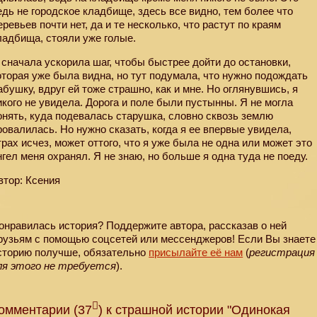
едь не городское кладбище, здесь все видно, тем более что
еревьев почти нет, да и те несколько, что растут по краям
ладбища, стояли уже голые.
 сначала ускорила шаг, чтобы быстрее дойти до остановки,
оторая уже была видна, но тут подумала, что нужно подождать
абушку, вдруг ей тоже страшно, как и мне. Но оглянувшись, я
икого не увидела. Дорога и поле были пустынны. Я не могла
онять, куда подевалась старушка, словно сквозь землю
ровалилась. Но нужно сказать, когда я ее впервые увидела,
трах исчез, может оттого, что я уже была не одна или может это
нгел меня охранял. Я не знаю, но больше я одна туда не поеду.
втор: Ксения
онравилась история? Поддержите автора, рассказав о ней
рузьям с помощью соцсетей или мессенджеров! Если Вы знаете
сторию получше, обязательно
присылайте её нам
(
регистрация
ля этого не требуется
).
омментарии (37
) к страшной истории "Одинокая