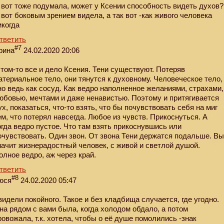
 вот тоже подумала, может у Ксении способность видеть духов?
 вот боковым зрением видела, а так вот -как живого человека
икогда
тветить
#7
рина
24.02.2020 20:06
 том-то все и дело Ксения. Тени существуют. Потеряв
атериальное тело, они тянутся к духовному. Человеческое тело,
но ведь как сосуд. Как ведро наполненное желаниями, страхами,
юбовью, мечтами и даже ненавистью. Поэтому и притягивается
ух, показаться, что-то взять, что бы почувствовать себя на миг
ем, что потерял навсегда. Любое из чувств. Прикоснуться. А
огда ведро пустое. Что там взять прикоснувшись или
очувствовать. Один звон. От звона Тени держатся подальше. В
начит жизнерадостный человек, с живой и светлой душой.
олное ведро, аж через край.
тветить
#8
юся
24.02.2020 05:47
видели покойного. Такое и без кладбища случается, где угодно.
на рядом с вами была, когда холодом обдало, а потом
ровожала, т.к. хотела, чтобы о её душе помолились -знак