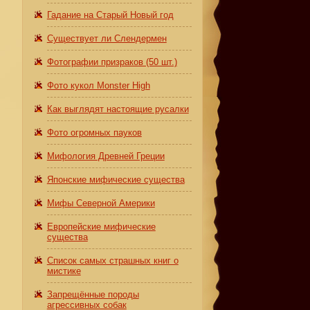
Гадание на Старый Новый год
Существует ли Слендермен
Фотографии призраков (50 шт.)
Фото кукол Monster High
Как выглядят настоящие русалки
Фото огромных пауков
Мифология Древней Греции
Японские мифические существа
Мифы Северной Америки
Европейские мифические
существа
Список самых страшных книг о
мистике
Запрещённые породы
агрессивных собак