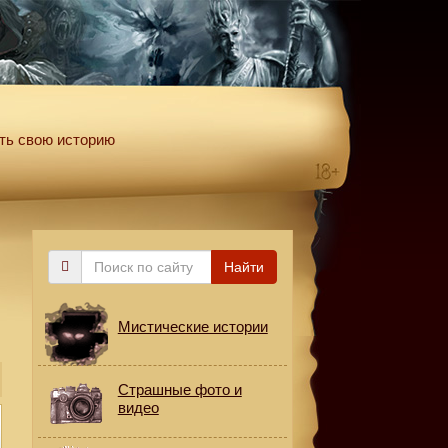
ть свою историю
Поиск
Найти
по
сайту
Мистические истории
Страшные фото и
видео