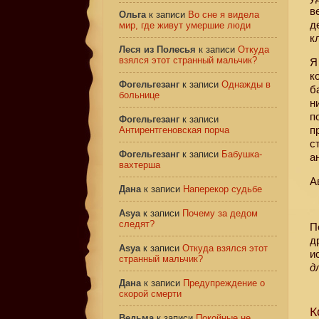
в
Ольга
к записи
Во сне я видела
д
мир, где живут умершие люди
к
Леся из Полесья
к записи
Откуда
взялся этот странный мальчик?
Я
к
Фогельгезанг
к записи
Однажды в
б
больнице
н
п
Фогельгезанг
к записи
п
Антирентгеновская порча
с
Фогельгезанг
к записи
Бабушка-
а
вахтерша
А
Дана
к записи
Наперекор судьбе
Asya
к записи
Почему за дедом
следят?
П
д
Asya
к записи
Откуда взялся этот
и
странный мальчик?
д
Дана
к записи
Предупреждение о
скорой смерти
К
Ведьма
к записи
Покойные не