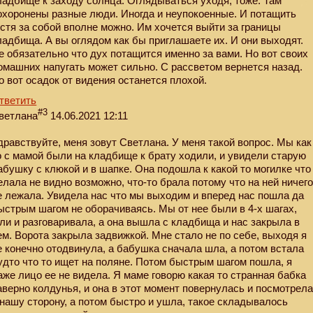
ладбище к заходу солнца. Оглядываться уходя, тоже. Там
охоронены разные люди. Иногда и неупокоенные. И потащить
остя за собой вполне можно. Им хочется выйти за границы
ладбища. А вы оглядом как бы приглашаете их. И они выходят.
е обязательно что дух потащится именно за вами. Но вот своих
омашних напугать может сильно. С рассветом вернется назад.
о вот осадок от видения останется плохой.
тветить
#3
ветлана
14.06.2021 12:11
дравствуйте, меня зовут Светлана. У меня такой вопрос. Мы как
о с мамой были на кладбище к брату ходили, и увидели старую
абушку с клюкой и в шапке. Она подошла к какой то могилке что
елала не видно возможно, что-то брала потому что на ней ничег
е лежала. Увидела нас что мы выходим и вперед нас пошла да
ыстрым шагом не оборачиваясь. Мы от нее были в 4-х шагах,
ли и разговаривала, а она вышла с кладбища и нас закрыла в
ем. Ворота закрыла задвижкой. Мне стало не по себе, выходя я
е конечно отодвинула, а бабушка сначала шла, а потом встала
удто что то ищет на поляне. Потом быстрым шагом пошла, я
аже лицо ее не видела. Я маме говорю какая то странная бабка
аверно колдунья, и она в этот момент повернулась и посмотрел
 нашу сторону, а потом быстро и ушла, такое складывалось