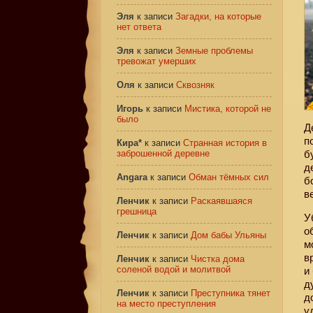
Эля
к записи
Загадки, на которые
нет ответа
Эля
к записи
Земные проблемы
тревожат умерших
Оля
к записи
Сквозняк
Игорь
к записи
Мистика, которой не
было
Д
п
Кира*
к записи
Странная история в
заброшенной деревне
б
д
Angara
к записи
Обман тёмных сил
б
в
Ленчик
к записи
Раскаявшаяся
грешница
У
о
Ленчик
к записи
Дом бабы Ульяны
м
в
Ленчик
к записи
Чистка дома
соленой водой и молитвой
и
д
Ленчик
к записи
Преступника тянет
д
на место преступления
у