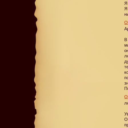
Я
Я
н
О
А
В
м
о
л
д
т
к
п
з
П
О
л
У
О
п