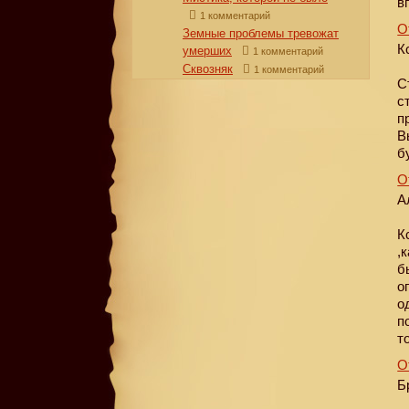
в
1 комментарий
О
Земные проблемы тревожат
К
умерших
1 комментарий
Сквозняк
1 комментарий
С
с
п
В
б
О
А
К
,
б
о
о
п
т
О
Б