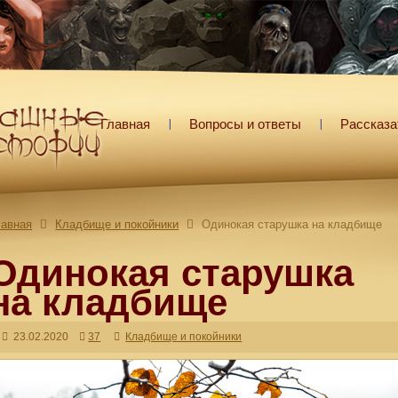
Главная
Вопросы и ответы
Рассказа
лавная
Кладбище и покойники
Одинокая старушка на кладбище
Одинокая старушка
на кладбище
23.02.2020
37
Кладбище и покойники